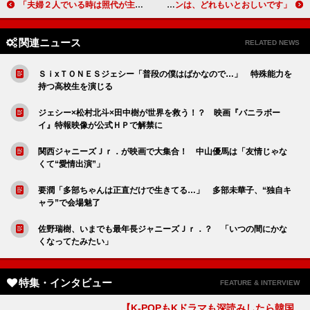
「夫婦２人でいる時は照代が主導権を握っています」 森田照代（平岩紙） 【とと姉ちゃん インタビュー】
「信繁との二人のシーンは、どれもいとおしいです」大泉洋（真田信幸）２ 【真田丸インタビュー】
関連ニュース
RELATED NEWS
ＳｉxＴＯＮＥＳジェシー「普段の僕はばかなので…」 特殊能力を
持つ高校生を演じる
ジェシー×松村北斗×田中樹が世界を救う！？ 映画『バニラボー
イ』特報映像が公式ＨＰで解禁に
関西ジャニーズＪｒ．が映画で大集合！ 中山優馬は「友情じゃな
くて“愛情出演”」
要潤「多部ちゃんは正直だけで生きてる…」 多部未華子、“独自キ
ャラ”で会場魅了
佐野瑞樹、いまでも最年長ジャニーズＪｒ．？ 「いつの間にかな
くなってたみたい」
特集・インタビュー
FEATURE & INTERVIEW
【K-POPもKドラマも深読みしたら韓国