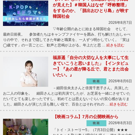
が見えた】＃韓国人はなぜ「呼称整理」
をするのか、「脱出おひとり島」が映す
韓国社会
2026年8月7日
▽年齢公開のあとに始まる韓国社会 そして、
最終日前夜。 参加者たちはキャンプファイヤーを囲み、打ち解けたおしゃべ
りの中で、それまで隠してきた年齢と職業を、一人ずつ明かしていく。「実は
◯歳です」の一言ごとに、歓声と悲鳴が上がる。年上だと思 …
続きを読む
福原遥「自分の大切な人を大事にして生
きていこうと思いました」【インタビュ
ー】『あの星が降る丘で、君とまた出会
いたい。』
2026年8月6日
映画
－細田佳央太さんと倍賞千恵子さん。共演した
お二人の印象を。 細田さんとは初共演でしたが、お芝居を一緒にさせていた
だいてとても楽しかったですし、初めてとは思えないぐらいの安心感がありま
した。細田さんが演じた涼も難しい役で、百合とはそれぞれの …
続きを読む
【映画コラム】7月の公開映画から
2026年8月3日
映画
「トイ・ストーリー5」（7月3日公開）★★★