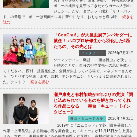
おもちゃを取り巻く“変化”を描く 持ち主の少女
ボニーの成長を見守ってきたカウガール人形の
ジェシー。だが、タブレット端末「リリーパッ
ド」の登場で、ボニーは画面の世界に夢中になり、おもちゃと遊ぶ時 …
続きを
読む
「ConChu!」が大昆虫展アンバサダーに
就任！ ハロプロ研修生から羽化した4匹
たちの、その先とは
2026年7月31日
インタビュー
ソーマンティス、爆誕 －「担当昆虫」が決まっ
た時のことや、自分の担当昆虫への思いを教え
てください。 西村 担当昆虫は、全員が集まっている場で、マネジャーさんか
ら「ひとりずつ発表します。西村、テントウムシ」というように発表されまし
た。テントウ …
続きを読む
瀬戸康史と有村架純が9年ぶりの共演「閉
じ込められているものを解き放ってくれ
る作品になる」 舞台「キュー」【イン
タビュー】
2026年7月31日
舞台・ミュージカル
2019年に「ニムロッド」で芥川賞を受賞した
作家・上田岳弘による長編小説を舞台化した「キュー」が11月15日から上演さ
れる。本作は、瀬戸康史演じる心療内科医・立花徹と、有村架純演じる高校時