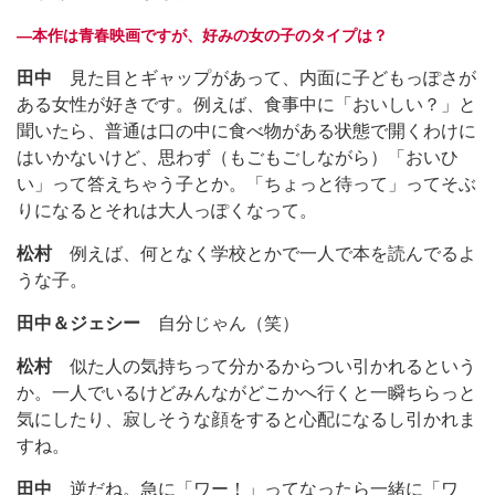
―本作は青春映画ですが、好みの女の子のタイプは？
田中
見た目とギャップがあって、内面に子どもっぽさが
ある女性が好きです。例えば、食事中に「おいしい？」と
聞いたら、普通は口の中に食べ物がある状態で開くわけに
はいかないけど、思わず（もごもごしながら）「おいひ
い」って答えちゃう子とか。「ちょっと待って」ってそぶ
りになるとそれは大人っぽくなって。
松村
例えば、何となく学校とかで一人で本を読んでるよ
うな子。
田中＆ジェシー
自分じゃん（笑）
松村
似た人の気持ちって分かるからつい引かれるという
か。一人でいるけどみんながどこかへ行くと一瞬ちらっと
気にしたり、寂しそうな顔をすると心配になるし引かれま
すね。
田中
逆だね。急に「ワー！」ってなったら一緒に「ワ