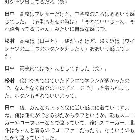
対シャツ出してるだろ（笑）
田中
高校はブレザーだけど、中学校のころはああいう感
じでした。（衣装合わせの時は）「それでいいじゃん、そ
れ似合ってるじゃん」みたいに自然な感じで。
松村
高校は（田中と）一緒だったけど、帰り道は（ワイ
シャツの上二つのボタンを外したり）ああいう感じでし
た。
田中
高校内ではちゃんとしてました（笑）。
松村
僕は今まで出ていたドラマで学ランが多かったの
で、なんとなく自分の中のイメージですっと着られまし
た。ボタンもそれでいいよって。
田中
後、みんなちょっと役に近い感じに着ていますよ
ね。俺は運動ができる役だからラフというか。靴もスニー
カーやローファーなどで違っていて、俺はスニーカー、北
斗はちゃんと着るのでローファーだったり。そういうのも
細かく違っていました。