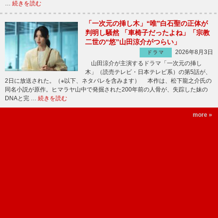
…
続きを読む
「一次元の挿し木」“唯”白石聖の正体が
判明し騒然 「車椅子だったよね」「宗教
二世の“悠”山田涼介がつらい」
2026年8月3日
ドラマ
山田涼介が主演するドラマ「一次元の挿し
木」（読売テレビ・日本テレビ系）の第5話が、
2日に放送された。（※以下、ネタバレを含みます） 本作は、松下龍之介氏の
同名小説が原作。ヒマラヤ山中で発掘された200年前の人骨が、失踪した妹の
DNAと完 …
続きを読む
more »