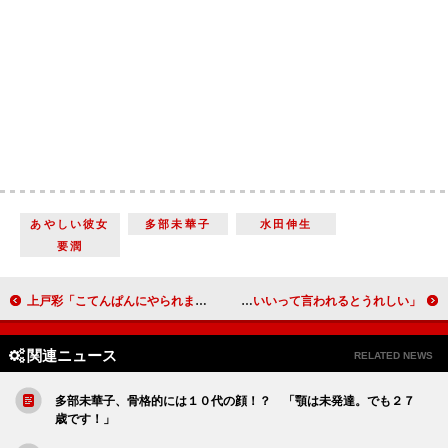
あやしい彼女
多部未華子
水田伸生
要潤
上戸彩「こてんぱんにやられました」 『ズートピア』吹き替えで苦労
広瀬すず“胸キュン”セリフに照れ笑い 「同級生の男の子にかわいいって言われるとうれしい」
関連ニュース
RELATED NEWS
多部未華子、骨格的には１０代の顔！？ 「顎は未発達。でも２７
歳です！」