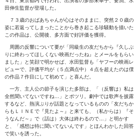
４日、東京都内で行われ、出演者の多部未華子、要潤、水
田伸生監督が登場した。
７３歳のおばあちゃんが心はそのままに、突然２０歳の
姿に若返ってしまったことから巻き起こる珍騒動を描いた
この作品は、公開後、多方面で好評価を獲得。
周囲の反響について要が「同級生の友だちから『久しぶ
りに終わってほしくない映画だったね』とメールをもらい
ました」と笑顔で明かせば、水田監督も「ヤフーの映画レ
ビューで、評価平均が（５点満点中）４点を超えたのは僕
の作品７作目にして初めて」と喜んだ。
一方、主人公の節子を演じた多部は、「（反響は）私は
全然聞いてないですね…」とポツリ。劇中では歌声を披露
するなど、熱演ぶりが話題となっているものの「友だちか
らもＬＩＮＥで『見たよ～』と来ても、（私からは）『そ
うなんだ～』で（話は）大体は終わるので…」と明かす
と、「感想は特に聞いてないんです」とほんわかした回答
で笑いを誘った。