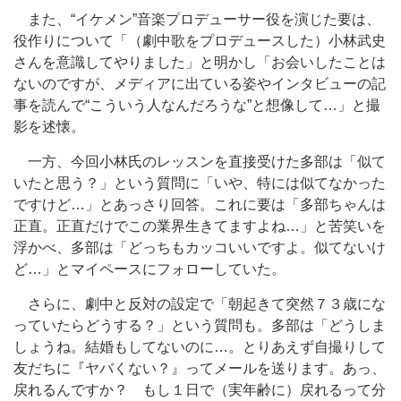
また、“イケメン”音楽プロデューサー役を演じた要は、
役作りについて「（劇中歌をプロデュースした）小林武史
さんを意識してやりました」と明かし「お会いしたことは
ないのですが、メディアに出ている姿やインタビューの記
事を読んで“こういう人なんだろうな”と想像して…」と撮
影を述懐。
一方、今回小林氏のレッスンを直接受けた多部は「似て
いたと思う？」という質問に「いや、特には似てなかった
ですけど…」とあっさり回答。これに要は「多部ちゃんは
正直。正直だけでこの業界生きてますよね…」と苦笑いを
浮かべ、多部は「どっちもカッコいいですよ。似てないけ
ど…」とマイペースにフォローしていた。
さらに、劇中と反対の設定で「朝起きて突然７３歳にな
っていたらどうする？」という質問も。多部は「どうしま
しょうね。結婚もしてないのに…。とりあえず自撮りして
友だちに『ヤバくない？』ってメールを送ります。あっ、
戻れるんですか？ もし１日で（実年齢に）戻れるって分