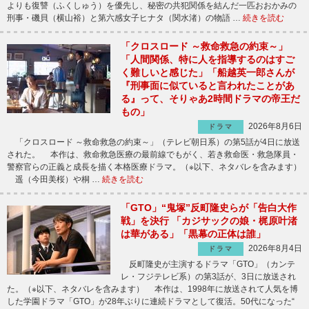
よりも復讐（ふくしゅう）を優先し、秘密の共犯関係を結んだ一匹おおかみの
刑事・磯貝（横山裕）と第六感女子ヒナタ（関水渚）の物語 …
続きを読む
「クロスロード ～救命救急の約束～」
「人間関係、特に人を指導するのはすご
く難しいと感じた」「船越英一郎さんが
『刑事面に似ていると言われたことがあ
る』って、そりゃあ2時間ドラマの帝王だ
もの」
2026年8月6日
ドラマ
「クロスロード ～救命救急の約束～」（テレビ朝日系）の第5話が4日に放送
された。 本作は、救命救急医療の最前線でもがく、若き救命医・救急隊員・
警察官らの正義と成長を描く本格医療ドラマ。（※以下、ネタバレを含みます）
遥（今田美桜）や桐 …
続きを読む
「GTO」“鬼塚”反町隆史らが「告白大作
戦」を決行 「カジサックの娘・梶原叶渚
は華がある」「黒幕の正体は誰」
2026年8月4日
ドラマ
反町隆史が主演するドラマ「GTO」（カンテ
レ・フジテレビ系）の第3話が、3日に放送され
た。（※以下、ネタバレを含みます） 本作は、1998年に放送されて人気を博
した学園ドラマ「GTO」が28年ぶりに連続ドラマとして復活。50代になった“