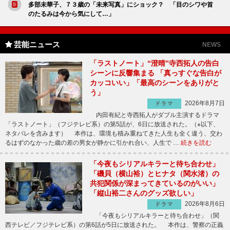
多部未華子、７３歳の「未来写真」にショック？ 「目のシワや首
のたるみは今から気にして…」
芸能ニュース
NEWS
「ラストノート」“澄晴”寺西拓人の告白
シーンに反響集まる 「真っすぐな告白が
カッコいい」「最高のシーンをありがと
う」
2026年8月7日
ドラマ
内田有紀と寺西拓人がダブル主演するドラマ
「ラストノート」（フジテレビ系）の第5話が、6日に放送された。（※以下、
ネタバレを含みます） 本作は、環境も積み重ねてきた人生も全く違う、交わ
るはずのなかった歳の差の男女が静かに引かれ合い、人生で …
続きを読む
「今夜もシリアルキラーと待ち合わせ」
「磯貝（横山裕）とヒナタ（関水渚）の
共犯関係が深まってきているのがいい」
「縦山裕二さんのグッズ欲しい」
2026年8月6日
ドラマ
「今夜もシリアルキラーと待ち合わせ」（関
西テレビ／フジテレビ系）の第6話が5日に放送された。 本作は、警察の正義