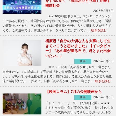
をするのか、「脱出おひとり島」が映す
韓国社会
2026年8月7日
K-POPや韓国ドラマは、エンターテインメン
トであると同時に、韓国社会を映す鏡でもある。何気ない言葉やしぐさ、習慣
の背景をたどると、その国ならではの価値観や歴史、人との関わり方が見えて
くる。この連載では、韓国カルチャーを入り口に、知ってい …
続きを読む
福原遥「自分の大切な人を大事にして生
きていこうと思いました」【インタビュ
ー】『あの星が降る丘で、君とまた出会
いたい。』
2026年8月6日
映画
大ヒット映画『あの花が咲く丘で、君とまた
出会えたら。』の続編にして完結編『あの星が降る丘で、君とまた出会いた
い。』が8月7日から全国公開される。前作に続いて主人公の百合を演じた福原
遥に話を聞いた。 －始めに、前作『あの花が咲く丘で、君とま …
続きを読む
【映画コラム】7月の公開映画から
2026年8月3日
映画
「トイ・ストーリー5」（7月3日公開）★★★
おもちゃを取り巻く“変化”を描く 持ち主の少女
ボニーの成長を見守ってきたカウガール人形の