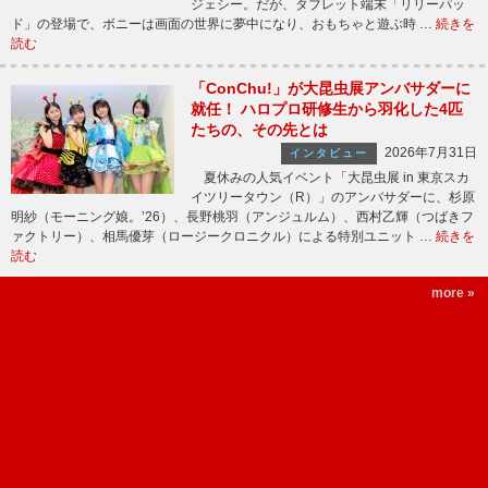
ジェシー。だが、タブレット端末「リリーパッ
ド」の登場で、ボニーは画面の世界に夢中になり、おもちゃと遊ぶ時 …
続きを
読む
「ConChu!」が大昆虫展アンバサダーに
就任！ ハロプロ研修生から羽化した4匹
たちの、その先とは
2026年7月31日
インタビュー
夏休みの人気イベント「大昆虫展 in 東京スカ
イツリータウン（R）」のアンバサダーに、杉原
明紗（モーニング娘。’26）、長野桃羽（アンジュルム）、西村乙輝（つばきフ
ァクトリー）、相馬優芽（ロージークロニクル）による特別ユニット …
続きを
読む
more »