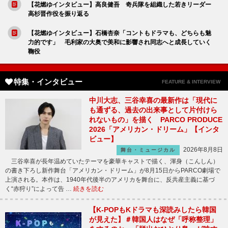
【花燃ゆインタビュー】高良健吾 奇兵隊を組織した若きリーダー
高杉晋作役を振り返る
【花燃ゆインタビュー】石橋杏奈「コントもドラマも、どちらも魅
力的です」 毛利家の大奥で美和に影響され同志へと成長していく
鞠役
特集・インタビュー
FEATURE & INTERVIEW
中川大志、三谷幸喜の最新作は「現代に
も通ずる、過去の出来事として片付けら
れないもの」を描く PARCO PRODUCE
2026「アメリカン・ドリーム」【インタ
ビュー】
2026年8月8日
舞台・ミュージカル
三谷幸喜が長年温めていたテーマを豪華キャストで描く、渾身（こんしん）
の書き下ろし新作舞台「アメリカン・ドリーム」が8月15日からPARCO劇場で
上演される。本作は、1940年代後半のアメリカを舞台に、反共産主義に基づ
く“赤狩り”によって告 …
続きを読む
【K-POPもKドラマも深読みしたら韓国
が見えた】＃韓国人はなぜ「呼称整理」