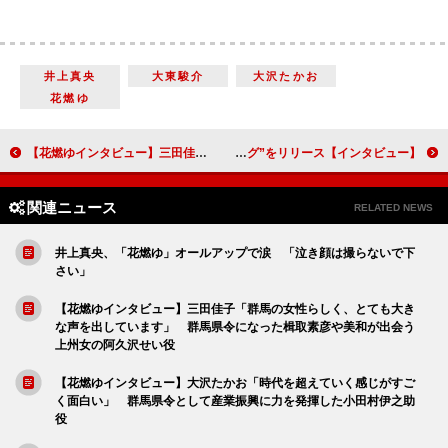
井上真央
大東駿介
大沢たかお
花燃ゆ
【花燃ゆインタビュー】三田佳子「群馬の女性らしく、とても大きな声を出しています」 群馬県令になった楫取素彦や美和が出会う上州女の阿久沢せい役
【インタビュー】清水翔太「ファッションアイコンみたいな見られ方は恥ずかしい」 “究極のラブソング”をリリース
関連ニュース
RELATED NEWS
井上真央、「花燃ゆ」オールアップで涙 「泣き顔は撮らないで下
さい」
【花燃ゆインタビュー】三田佳子「群馬の女性らしく、とても大き
な声を出しています」 群馬県令になった楫取素彦や美和が出会う
上州女の阿久沢せい役
【花燃ゆインタビュー】大沢たかお「時代を超えていく感じがすご
く面白い」 群馬県令として産業振興に力を発揮した小田村伊之助
役