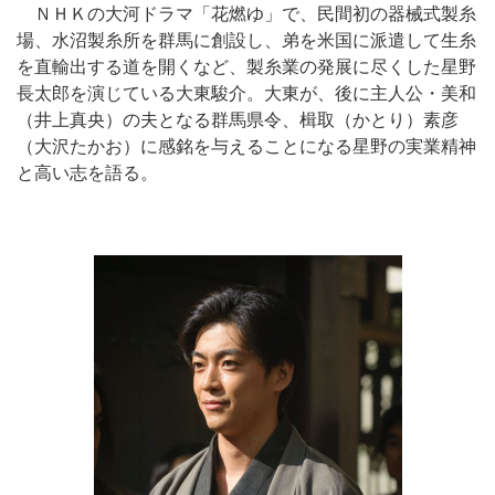
ＮＨＫの大河ドラマ「花燃ゆ」で、民間初の器械式製糸
場、水沼製糸所を群馬に創設し、弟を米国に派遣して生糸
を直輸出する道を開くなど、製糸業の発展に尽くした星野
長太郎を演じている大東駿介。大東が、後に主人公・美和
（井上真央）の夫となる群馬県令、楫取（かとり）素彦
（大沢たかお）に感銘を与えることになる星野の実業精神
と高い志を語る。