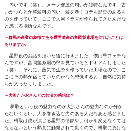
匂いです（笑）。メーク部屋の匂いが独特なんです。古
いかつらとか整髪料の匂い。髪を巻くコテも歴史のあるも
のを使っていて、ここで大河ドラマが作られてきたんだな
と感じる場所なんです。
－群馬の産業の象徴である世界遺産の富岡製糸場を訪れたことは
ありますか。
星野役のお話を頂いた後に行きました。僕は壁フェチな
んですが、富岡製糸場の壁を見ているとドキドキしました
（笑）。それに、蒸気で生糸を作っていた工場なので、こ
こにその熱が宿っていたのかなと想像すると、自然に気持
ちが入ったりしました。
－大沢たかおさんとの共演の感想は？
楫取という役の魅力なのか大沢さんの魅力なのか分か
らないぐらい、人を巻き込む力のある人だなあと感じまし
た。楫取は僕が演じる星野の情熱や、何かを変えなくては
ならないという熱意に触発されて動くので、楫取に負けな