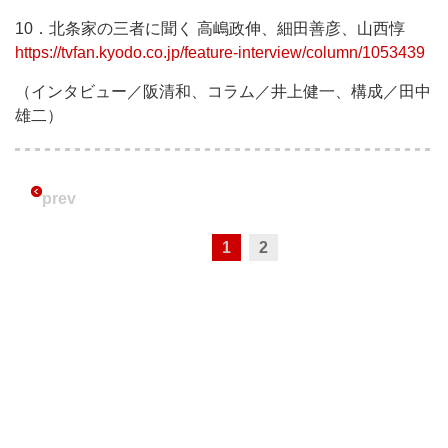
10．北条家の三者に聞く 高嶋政伸、細田善彦、山西惇
https://tvfan.kyodo.co.jp/feature-interview/column/1053439
（インタビュー／阪清和、コラム／井上健一、構成／田中
雄二）
prev
1
2