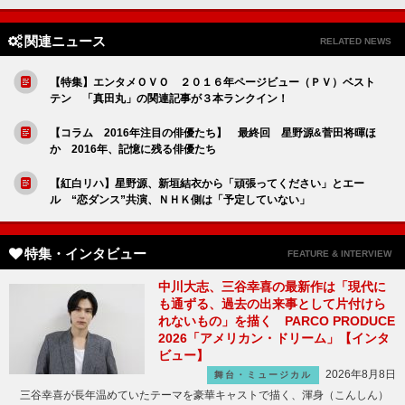
関連ニュース
RELATED NEWS
【特集】エンタメＯＶＯ ２０１６年ページビュー（ＰＶ）ベスト
テン 「真田丸」の関連記事が３本ランクイン！
【コラム 2016年注目の俳優たち】 最終回 星野源&菅田将暉ほ
か 2016年、記憶に残る俳優たち
【紅白リハ】星野源、新垣結衣から「頑張ってください」とエー
ル “恋ダンス”共演、ＮＨＫ側は「予定していない」
特集・インタビュー
FEATURE & INTERVIEW
中川大志、三谷幸喜の最新作は「現代に
も通ずる、過去の出来事として片付けら
れないもの」を描く PARCO PRODUCE
2026「アメリカン・ドリーム」【インタ
ビュー】
2026年8月8日
舞台・ミュージカル
三谷幸喜が長年温めていたテーマを豪華キャストで描く、渾身（こんしん）