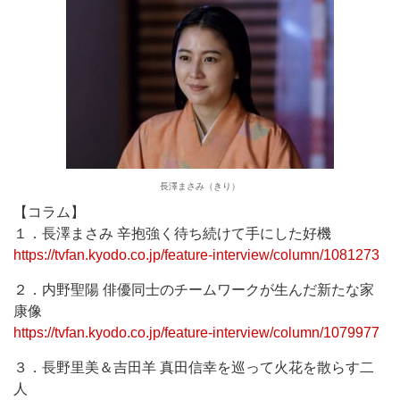
長澤まさみ（きり）
【コラム】
１．長澤まさみ 辛抱強く待ち続けて手にした好機
https://tvfan.kyodo.co.jp/feature-interview/column/1081273
２．内野聖陽 俳優同士のチームワークが生んだ新たな家
康像
https://tvfan.kyodo.co.jp/feature-interview/column/1079977
３．長野里美＆吉田羊 真田信幸を巡って火花を散らす二
人