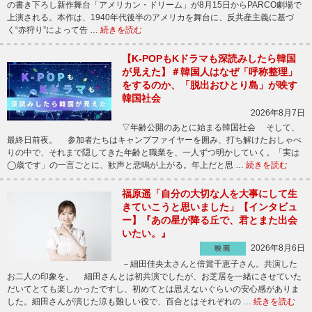
の書き下ろし新作舞台「アメリカン・ドリーム」が8月15日からPARCO劇場で
上演される。本作は、1940年代後半のアメリカを舞台に、反共産主義に基づ
く“赤狩り”によって告 …
続きを読む
【K-POPもKドラマも深読みしたら韓国
が見えた】＃韓国人はなぜ「呼称整理」
をするのか、「脱出おひとり島」が映す
韓国社会
2026年8月7日
▽年齢公開のあとに始まる韓国社会 そして、
最終日前夜。 参加者たちはキャンプファイヤーを囲み、打ち解けたおしゃべ
りの中で、それまで隠してきた年齢と職業を、一人ずつ明かしていく。「実は
◯歳です」の一言ごとに、歓声と悲鳴が上がる。年上だと思 …
続きを読む
福原遥「自分の大切な人を大事にして生
きていこうと思いました」【インタビュ
ー】『あの星が降る丘で、君とまた出会
いたい。』
2026年8月6日
映画
－細田佳央太さんと倍賞千恵子さん。共演した
お二人の印象を。 細田さんとは初共演でしたが、お芝居を一緒にさせていた
だいてとても楽しかったですし、初めてとは思えないぐらいの安心感がありま
した。細田さんが演じた涼も難しい役で、百合とはそれぞれの …
続きを読む