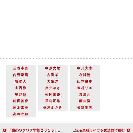
三谷幸喜
中原丈雄
中川大志
内野聖陽
吉田羊
哀川翔
堺雅人
大泉洋
山本耕史
山西惇
岸井ゆき
峯村リエ
星野源
松岡茉優
真田丸
細田善彦
草刈正雄
藤井隆
鈴木京香
長澤まさみ
長野里美
高嶋政伸
「嵐のワクワク学校２０１６」最終公演レポート
史上初？ Ｍ．Ｓ．Ｓ Ｐｒｏｊｅｃｔがゲーム実況＆単独ライブを武道館で敢行