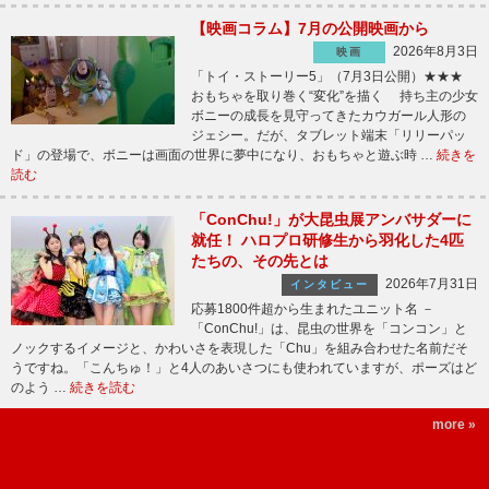
【映画コラム】7月の公開映画から
2026年8月3日
映画
「トイ・ストーリー5」（7月3日公開）★★★
おもちゃを取り巻く“変化”を描く 持ち主の少女
ボニーの成長を見守ってきたカウガール人形の
ジェシー。だが、タブレット端末「リリーパッ
ド」の登場で、ボニーは画面の世界に夢中になり、おもちゃと遊ぶ時 …
続きを
読む
「ConChu!」が大昆虫展アンバサダーに
就任！ ハロプロ研修生から羽化した4匹
たちの、その先とは
2026年7月31日
インタビュー
応募1800件超から生まれたユニット名 －
「ConChu!」は、昆虫の世界を「コンコン」と
ノックするイメージと、かわいさを表現した「Chu」を組み合わせた名前だそ
うですね。「こんちゅ！」と4人のあいさつにも使われていますが、ポーズはど
のよう …
続きを読む
more »