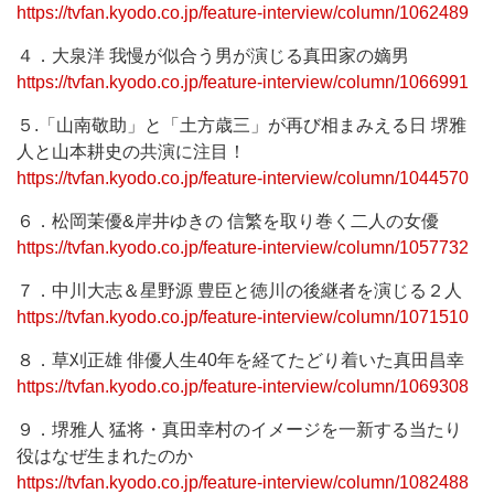
https://tvfan.kyodo.co.jp/feature-interview/column/1062489
４．大泉洋 我慢が似合う男が演じる真田家の嫡男
https://tvfan.kyodo.co.jp/feature-interview/column/1066991
５.「山南敬助」と「土方歳三」が再び相まみえる日 堺雅
人と山本耕史の共演に注目！
https://tvfan.kyodo.co.jp/feature-interview/column/1044570
６．松岡茉優&岸井ゆきの 信繁を取り巻く二人の女優
https://tvfan.kyodo.co.jp/feature-interview/column/1057732
７．中川大志＆星野源 豊臣と徳川の後継者を演じる２人
https://tvfan.kyodo.co.jp/feature-interview/column/1071510
８．草刈正雄 俳優人生40年を経てたどり着いた真田昌幸
https://tvfan.kyodo.co.jp/feature-interview/column/1069308
９．堺雅人 猛将・真田幸村のイメージを一新する当たり
役はなぜ生まれたのか
https://tvfan.kyodo.co.jp/feature-interview/column/1082488