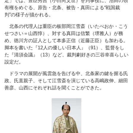
定」では、豊臣秀吉（小日向文世）を判事役に、沼田の領
有権をめぐる、原告・北条、被告・真田による“戦国裁
判”の様子が描かれる。
北条の代理人は重臣の板部岡江雪斎（いたべおか・こう
せつさい＝山西惇）、対する真田は信繁（堺雅人）が務
め、徳川方の証人として本多正信（近藤正臣）も加わる。
脚本を書いた『12人の優しい日本人』（91）、監督をし
た『清須会議』（13）など、裁判劇好きの三谷幸喜らしい
設定だ。
ドラマの展開が風雲急を告げる中、北条家の鍵を握る氏
政、氏直親子、そして江雪斎を演じている高嶋政伸、細田
善彦、山西にそれぞれ話を聞くことができた。