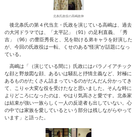
北条氏政役の高嶋政伸
後北条氏の第４代当主・氏政を演じている高嶋は、過去
の大河ドラマでは、「太平記」（91）の足利直義、「秀
吉」（96）の豊臣秀長と、兄を助ける弟キャラを好演した
が、今回の氏政役は一転、くせのある“怪演”が話題になっ
ている。
高嶋は「（演じている間に）氏政にはパラノイアチック
な顔と野放図な顔、あるいは騒乱と抒情主義など、対極に
あるものがたくさん詰まっているのがだんだん分かってき
て、こりゃ大変な役を受けたなと思いました。そんな時に
よりどころになったのは、やはり気高さと愛です。北条家
は結束が強い一族らしく一人の反逆者も出していない。心
の中では家族を愛しているという部分は残しながらやって
います」と語った。