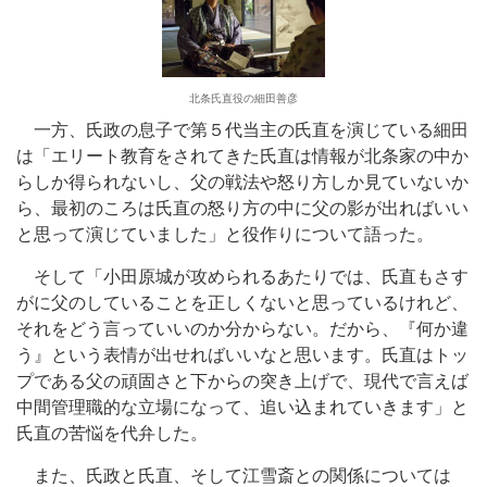
北条氏直役の細田善彦
一方、氏政の息子で第５代当主の氏直を演じている細田
は「エリート教育をされてきた氏直は情報が北条家の中か
らしか得られないし、父の戦法や怒り方しか見ていないか
ら、最初のころは氏直の怒り方の中に父の影が出ればいい
と思って演じていました」と役作りについて語った。
そして「小田原城が攻められるあたりでは、氏直もさす
がに父のしていることを正しくないと思っているけれど、
それをどう言っていいのか分からない。だから、『何か違
う』という表情が出せればいいなと思います。氏直はトッ
プである父の頑固さと下からの突き上げで、現代で言えば
中間管理職的な立場になって、追い込まれていきます」と
氏直の苦悩を代弁した。
また、氏政と氏直、そして江雪斎との関係については