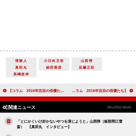
堺雅人
小日向文世
山西惇
真田丸
細田善彦
近藤正臣
高嶋政伸
【コラム 2016年注目の俳優たち】第３回 柳楽優弥 『誰も知らない』から“誰もが認める”俳優へ『ディストラクション・ベイビーズ』他
【コラム 2016年注目の俳優たち】 第4回 高嶋政伸&細田善彦 好青年転じて一癖ある北条親子へ 「真田丸」
関連ニュース
RELATED NEWS
「とにかくいけ好かないやつを演じようと」山西惇（板部岡江雪
斎） 【真田丸 インタビュー】