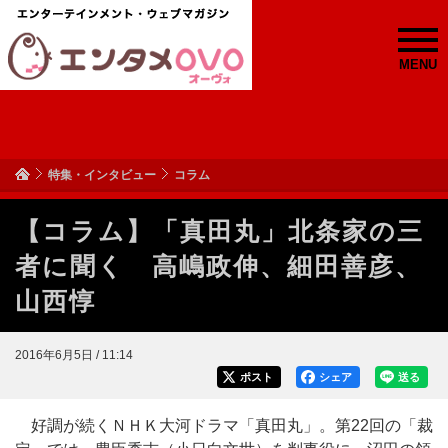
MENU
特集・インタビュー
コラム
【コラム】「真田丸」北条家の三
者に聞く 高嶋政伸、細田善彦、
山西惇
2016年6月5日 / 11:14
ポスト
シェア
送る
好調が続くＮＨＫ大河ドラマ「真田丸」。第22回の「裁