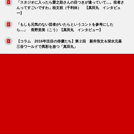
「スタジオに入ったら愛之助さんの目つきが違っていて…。役者さ
んってすごいですわ」桂文枝（千利休） 【真田丸 インタビュ
ー】
「もしも元気のない芸者がいたらというコントを参考にした
ら…」 長野里美（こう）【真田丸 インタビュー】
【コラム 2016年注目の俳優たち】第２回 新井浩文＆深水元基
三谷ワールドで異彩を放つ「真田丸」