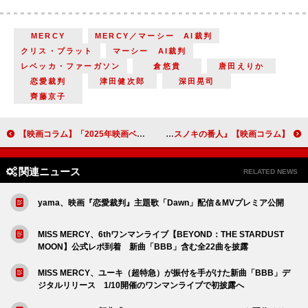
MERCY
MERCY／マーシー AI裁判
クリス・プラット
マーシー AI裁判
レベッカ・ファーガソン
倉悠貴
唐田えりか
恋愛裁判
津田健次郎
深田晃司
齊藤京子
【映画コラム】「2025年映画ベストテン」
【映画コラム】原作はリチャード・バックマン（スティーブン・キング）と東野圭吾『ランニング・マン』『クスノキの番人』
関連ニュース
RELATED NEWS
yama、映画『恋愛裁判』主題歌「Dawn」配信＆MVプレミア公開
MISS MERCY、6thワンマンライブ【BEYOND：THE STARDUST
MOON】公式レポ到着 新曲「BBB」含む全22曲を披露
MISS MERCY、ユーキ（超特急）が振付を手がけた新曲「BBB」デ
ジタルリリース 1/10開催のワンマンライブで初披露へ