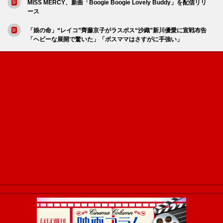
MISS MERCY、新曲「Boogie Boogie Lovely Buddy」を配信リリ
ース
「娘の命」“レイコ”齊藤京子がラスボス“沙織”新川優愛に宣戦布告
「ヘビーな展開で驚いた」「ボスママはさすがに手強い」