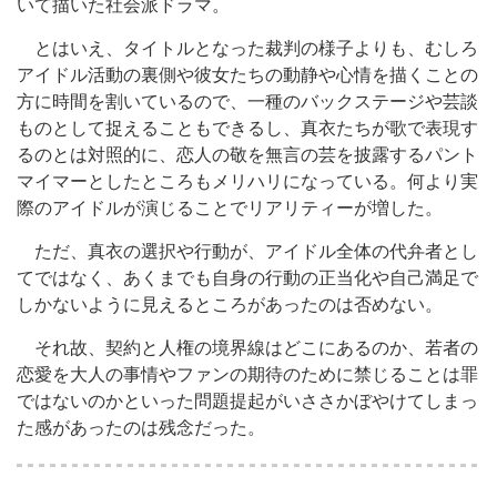
いて描いた社会派ドラマ。
とはいえ、タイトルとなった裁判の様子よりも、むしろ
アイドル活動の裏側や彼女たちの動静や心情を描くことの
方に時間を割いているので、一種のバックステージや芸談
ものとして捉えることもできるし、真衣たちが歌で表現す
るのとは対照的に、恋人の敬を無言の芸を披露するパント
マイマーとしたところもメリハリになっている。何より実
際のアイドルが演じることでリアリティーが増した。
ただ、真衣の選択や行動が、アイドル全体の代弁者とし
てではなく、あくまでも自身の行動の正当化や自己満足で
しかないように見えるところがあったのは否めない。
それ故、契約と人権の境界線はどこにあるのか、若者の
恋愛を大人の事情やファンの期待のために禁じることは罪
ではないのかといった問題提起がいささかぼやけてしまっ
た感があったのは残念だった。