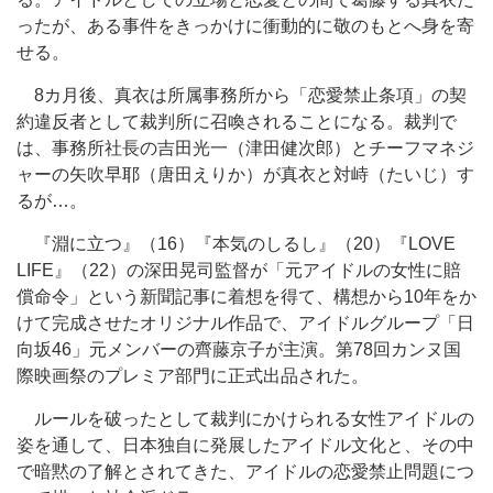
ったが、ある事件をきっかけに衝動的に敬のもとへ身を寄
せる。
8カ月後、真衣は所属事務所から「恋愛禁止条項」の契
約違反者として裁判所に召喚されることになる。裁判で
は、事務所社長の吉田光一（津田健次郎）とチーフマネジ
ャーの矢吹早耶（唐田えりか）が真衣と対峙（たいじ）す
るが…。
『淵に立つ』（16）『本気のしるし』（20）『LOVE
LIFE』（22）の深田晃司監督が「元アイドルの女性に賠
償命令」という新聞記事に着想を得て、構想から10年をか
けて完成させたオリジナル作品で、アイドルグループ「日
向坂46」元メンバーの齊藤京子が主演。第78回カンヌ国
際映画祭のプレミア部門に正式出品された。
ルールを破ったとして裁判にかけられる女性アイドルの
姿を通して、日本独自に発展したアイドル文化と、その中
で暗黙の了解とされてきた、アイドルの恋愛禁止問題につ