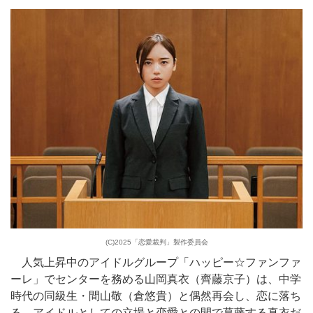
(C)2025「恋愛裁判」製作委員会
人気上昇中のアイドルグループ「ハッピー☆ファンファ
ーレ」でセンターを務める山岡真衣（齊藤京子）は、中学
時代の同級生・間山敬（倉悠貴）と偶然再会し、恋に落ち
る。アイドルとしての立場と恋愛との間で葛藤する真衣だ