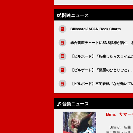
関連ニュース
Billboard JAPAN Book Charts
総合書籍チャートにSNS指標が誕生 急上
【ビルボード】『転生したらスライムだった件
【ビルボード】『薬屋のひとりごと』
【ビルボード】三宅香帆『なぜ働いて
音楽ニュース
Bimi、サマ
Bimiが、新曲「
日に開催される【Bi