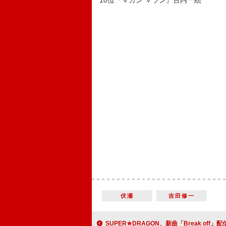
10位『マカン マラン』古内一絵
伏瀬
吉田修一
SUPER★DRAGON、新曲「Break off」配信リリース＆