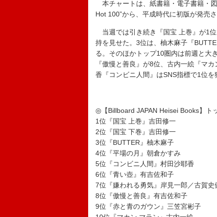
本チャートは、紙書籍・電子書籍・図書館貸出
Hot 100”から、平成時代に初版が
当週では引き続き『国宝 上巻』が1位
持を見せた。3位は、柚木麻子『BUTT
る。そのほかトップ10圏内は前週と大
『傲慢と善良』が8位、古内一絵『マカン
香『コンビニ人間』はSNS指標で1位
◎【Billboard JAPAN Heisei Books】
1位『国宝 上巻』吉田修一
2位『国宝 下巻』吉田修一
3位『BUTTER』柚木麻子
4位『平場の月』朝倉かすみ
5位『コンビニ人間』村田沙耶香
6位『青い壺』有吉佐和子
7位『嫌われる勇気』岸見一郎／古賀史
8位『傲慢と善良』有吉佐和子
9位『赤と青のガウン』三笠宮彬子