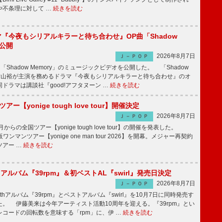
や不条理に対して …
続きを読む
ラマ『今夜もシリアルキラーと待ち合わせ』OP曲「Shadow
V公開
2026年8月7日
Ｊ－ＰＯＰ
「Shadow Memory」のミュージックビデオを公開した。 「Shadow
、横山裕が主演を務めるドラマ『今夜もシリアルキラーと待ち合わせ』のオ
ドラマは講談社『good!アフタヌーン …
続きを読む
ツアー【yonige tough love tour】開催決定
2026年8月7日
Ｊ－ＰＯＰ
月からの全国ツアー【yonige tough love tour】の開催を発表した。
阪ワンマンツアー【yonige one man tour 2026】を開幕。メジャー再契約
ツアー …
続きを読む
hアルバム『39rpm』＆初ベストAL『swirl』発売日決定
2026年8月7日
Ｊ－ＰＯＰ
hアルバム『39rpm』とベストアルバム『swirl』を10月7日に同時発売す
。 伊藤美来は今年アーティスト活動10周年を迎える。『39rpm』とい
コードの回転数を意味する「rpm」に、伊 …
続きを読む