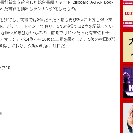
を統合した総合書籍チャート“Billboard JAPAN Book
発売された書籍を抽出しランキング化したもの。
を獲得し、前週では3位だった下巻も再び2位に上昇し強い支
ER』がチャートインしており、SNS指標では2位を記録してい
きな順位変動はないものの、前週では11位だった有吉佐和子
 マラン』が14位から10位に上昇を果たした。5位の村田沙耶
を獲得しており、次週の動きに注目だ。
トップ10
健