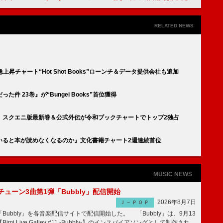
RELATED NEWS
昇チャート“Hot Shot Books”ローンチ＆データ提供会社も追加
 23巻』が“Bungei Books”首位獲得
、スクエニ版最新巻＆公式外伝が令和ブックチャートでトップ2独占
いると本が読めなくなるのか』文化書籍チャート2週連続首位
MUSIC NEWS
ーチューン3曲第1弾「Bubbly」配信開始
2026年8月7日
Ｊ－ＰＯＰ
Bubbly」を各音楽配信サイトで配信開始した。 「Bubbly」は、9月13
mi Live Galley #11 -Bubbly-】のインスパイアソングとして制作され