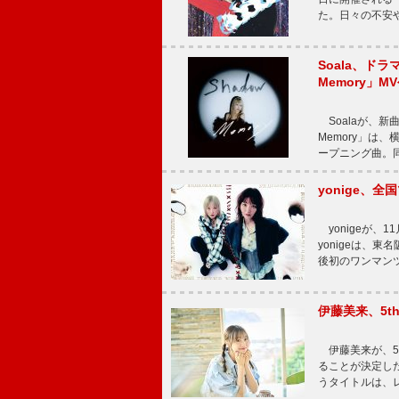
た。日々の不安
Soala、ド
Memory」M
Soalaが、新曲
Memory」は
ープニング曲。同
yonige、全国
yonigeが、11
yonigeは、東名
後初のワンマン
伊藤美来、5t
伊藤美来が、5t
ることが決定した
うタイトルは、レ