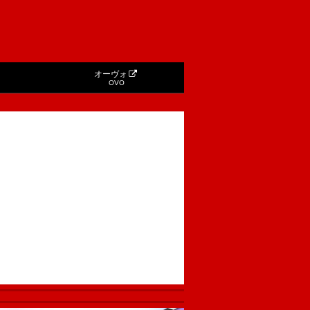
オーヴォ
OVO