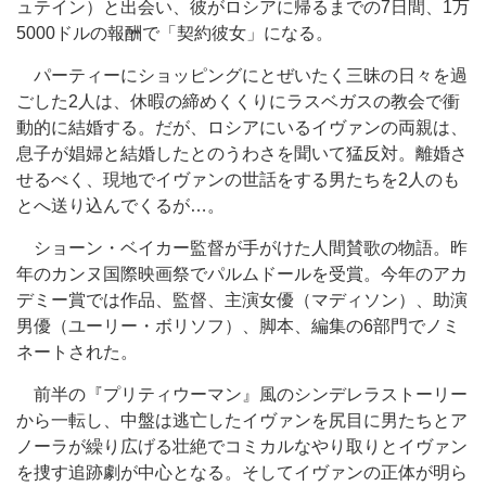
ュテイン）と出会い、彼がロシアに帰るまでの7日間、1万
5000ドルの報酬で「契約彼女」になる。
パーティーにショッピングにとぜいたく三昧の日々を過
ごした2人は、休暇の締めくくりにラスベガスの教会で衝
動的に結婚する。だが、ロシアにいるイヴァンの両親は、
息子が娼婦と結婚したとのうわさを聞いて猛反対。離婚さ
せるべく、現地でイヴァンの世話をする男たちを2人のも
とへ送り込んでくるが…。
ショーン・ベイカー監督が手がけた人間賛歌の物語。昨
年のカンヌ国際映画祭でパルムドールを受賞。今年のアカ
デミー賞では作品、監督、主演女優（マディソン）、助演
男優（ユーリー・ボリソフ）、脚本、編集の6部門でノミ
ネートされた。
前半の『プリティウーマン』風のシンデレラストーリー
から一転し、中盤は逃亡したイヴァンを尻目に男たちとア
ノーラが繰り広げる壮絶でコミカルなやり取りとイヴァン
を捜す追跡劇が中心となる。そしてイヴァンの正体が明ら