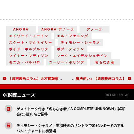
ANORA
ANORA アノーラ
アノーラ
エドワード・ノートン
エル・ファニング
スクート・マクネイリー
ティモシー・シャラメ
ボイド・ホルブルック
ボブ・ディラン
マイキー・マディソン
マーク・エイデルシュテイン
モニカ・バルバロ
ユーリー・ボリソフ
名もなき者
【週末映画コラム】天才建築家の数奇な半生を描く『ブルータリスト』／『ゆきてかへらぬ』
【週末映画コラム】『オズの魔法使い』の始まりの物語『ウィキッド ふたりの魔女』／読み書きができない夫を支え続けた妻『35年目のラブレター』
関連ニュース
RELATED NEWS
ゲストトーク付き『名もなき者／A COMPLETE UNKNOWN』試写
会に5組10名ご招待
ティモシー・シャラメ、主演映画のサントラで米ビルボードのアル
バム・チャートに初登場