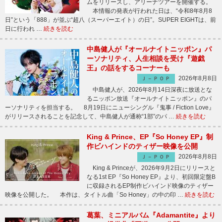
ムをリリースし、アリーナツアーを開催する。
本情報の発表が行われた日は、“令和8年8月8
日”という「888」が並ぶ“超八（スーパーエイト）の日”。SUPER EIGHTは、前
日に行われ …
続きを読む
中島健人が『オールナイトニッポン』パ
ーソナリティ、人生相談を受け『遊戯
王』の話をするコーナーも
2026年8月8日
Ｊ－ＰＯＰ
中島健人が、2026年8月14日深夜に放送とな
るニッポン放送『オールナイトニッポン』のパ
ーソナリティを担当する。 8月19日にニューシングル『鬼事 / Fiction Love』
がリリースされることを記念して、中島健人が通称“1部”のパ …
続きを読む
King & Prince、EP『So Honey EP』制
作ビハインドのティザー映像を公開
2026年8月8日
Ｊ－ＰＯＰ
King & Princeが、2026年9月2日にリリースと
なる1st EP『So Honey EP』より、初回限定盤B
に収録されるEP制作ビハインド映像のティザー
映像を公開した。 本作は、タイトル曲「So Honey」の中の印 …
続きを読む
葛葉、ミニアルバム『Adamantite』より