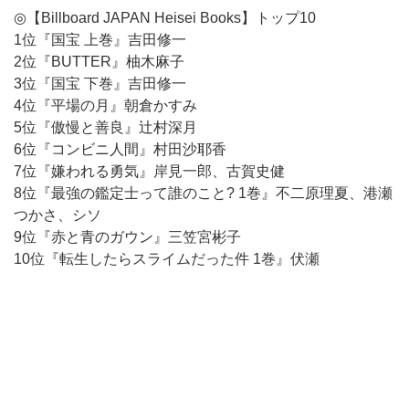
◎【Billboard JAPAN Heisei Books】トップ10
1位『国宝 上巻』吉田修一
2位『BUTTER』柚木麻子
3位『国宝 下巻』吉田修一
4位『平場の月』朝倉かすみ
5位『傲慢と善良』辻村深月
6位『コンビニ人間』村田沙耶香
7位『嫌われる勇気』岸見一郎、古賀史健
8位『最強の鑑定士って誰のこと? 1巻』不二原理夏、港瀬
つかさ、シソ
9位『赤と青のガウン』三笠宮彬子
10位『転生したらスライムだった件 1巻』伏瀬