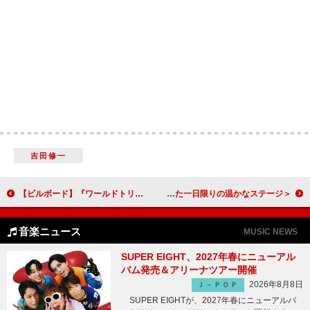
吉田修一
【ビルボード】『ワールドトリガー 29巻』が“Hot Manga”首位獲得
＜ライブレポート＞ギタリストひぐちけい、コレサワ／東京女子流／のん／ヒグチアイと届けた一日限りの温かなステージ
音楽ニュース
MUSIC NEWS
SUPER EIGHT、2027年春にニューアル
バム発売＆アリーナツアー開催
2026年8月8日
Ｊ－ＰＯＰ
SUPER EIGHTが、2027年春にニューアルバ