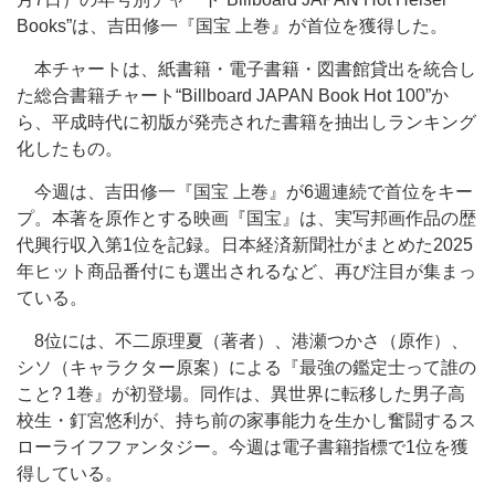
Books”は、吉田修一『国宝 上巻』が首位を獲得した。
本チャートは、紙書籍・電子書籍・図書館貸出を統合し
た総合書籍チャート“Billboard JAPAN Book Hot 100”か
ら、平成時代に初版が発売された書籍を抽出しランキング
化したもの。
今週は、吉田修一『国宝 上巻』が6週連続で首位をキー
プ。本著を原作とする映画『国宝』は、実写邦画作品の歴
代興行収入第1位を記録。日本経済新聞社がまとめた2025
年ヒット商品番付にも選出されるなど、再び注目が集まっ
ている。
8位には、不二原理夏（著者）、港瀬つかさ（原作）、
シソ（キャラクター原案）による『最強の鑑定士って誰の
こと? 1巻』が初登場。同作は、異世界に転移した男子高
校生・釘宮悠利が、持ち前の家事能力を生かし奮闘するス
ローライフファンタジー。今週は電子書籍指標で1位を獲
得している。