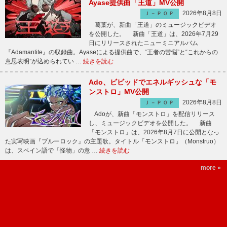
Ayase提供曲「王道」MV公開
2026年8月8日
Ｊ－ＰＯＰ
葛葉が、新曲「王道」のミュージックビデオ
を公開した。 新曲「王道」は、2026年7月29
日にリリースされたニューミニアルバム
『Adamantite』の収録曲。Ayaseによる提供曲で、“王者の苦悩”と“これからの
意思表明”が込められてい …
続きを読む
Ado、ビビッドでエネルギッシュな「モ
ンストロ」MV公開
2026年8月8日
Ｊ－ＰＯＰ
Adoが、新曲「モンストロ」を配信リリース
し、ミュージックビデオを公開した。 新曲
「モンストロ」は、2026年8月7日に公開となっ
た実写映画『ブルーロック』の主題歌。タイトル「モンストロ」（Monstruo）
は、スペイン語で「怪物」の意 …
続きを読む
more »