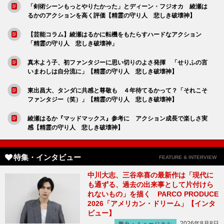
「剣術シーンもっとやりたかった」とディーン・フジオカ 綾瀬は
るかのアクションを高く評価【精霊の守り人 悲しき破壊神】
【芸能コラム】綾瀬はるかに転機をもたらすハードなアクション
「精霊の守り人 悲しき破壊神」
真木よう子、初ファンタジーに思い切りのよさ発揮 「せりふの言
いまわしは自分流に」【精霊の守り人 悲しき破壊神】
東出昌大、タンダに共感と尊敬も ４年待てるかって？「それこそ
ファンタジー（笑）」【精霊の守り人 悲しき破壊神】
綾瀬はるか『マッドマックス』参考に アクション成長で楽しさ実
感【精霊の守り人 悲しき破壊神】
特集・インタビュー
FEATURE & INTERVIEW
中川大志、三谷幸喜の最新作は「現代に
も通ずる、過去の出来事として片付けら
れないもの」を描く PARCO PRODUCE
2026「アメリカン・ドリーム」【インタ
ビュー】
2026年8月8日
舞台・ミュージカル