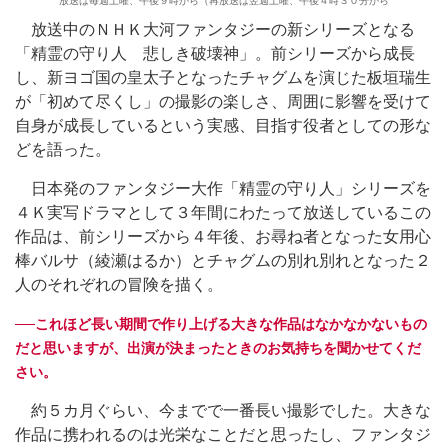
放送は毎週土曜、午後９時から（再放送は翌週土曜、午後４時３０分から
放送中のＮＨＫ大河ファンタジーの新シリーズとなる
「精霊の守り人 悲しき破壊神」。前シリーズから成長
し、新ヨゴ国の皇太子となったチャグムを演じた板垣瑞生
が「初めて尽くし」の撮影の楽しさ、周囲に影響を受けて
自身が成長しているという実感、目指す役者としての形な
どを語った。
日本発のファンタジー大作「精霊の守り人」シリーズを
４Ｋ実写ドラマとして３年間にわたって放送しているこの
作品は、前シリーズから４年後、お尋ね者となった女用心
棒バルサ（綾瀬はるか）とチャグムの別れ別れとなった２
人のそれぞれの冒険を描く。
──これほど長い期間で作り上げる大きな作品はなかなかないもの
だと思いますが、出演が決まったときのお気持ちを聞かせてくだ
さい。
約５カ月ぐらい、今までで一番長い撮影でした。大きな
作品に携われるのは光栄なことだと思ったし、ファンタジ