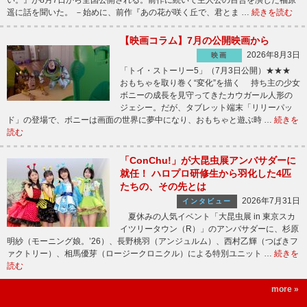
い。』が8月7日から全国公開される。前作に続いて主人公の百合を演じた福原
遥に話を聞いた。 －始めに、前作『あの花が咲く丘で、君とま …
続きを読む
【映画コラム】7月の公開映画から
2026年8月3日
映画
「トイ・ストーリー5」（7月3日公開）★★★
おもちゃを取り巻く“変化”を描く 持ち主の少女
ボニーの成長を見守ってきたカウガール人形の
ジェシー。だが、タブレット端末「リリーパッ
ド」の登場で、ボニーは画面の世界に夢中になり、おもちゃと遊ぶ時 …
続きを
読む
「ConChu!」が大昆虫展アンバサダーに
就任！ ハロプロ研修生から羽化した4匹
たちの、その先とは
2026年7月31日
インタビュー
夏休みの人気イベント「大昆虫展 in 東京スカ
イツリータウン（R）」のアンバサダーに、杉原
明紗（モーニング娘。’26）、長野桃羽（アンジュルム）、西村乙輝（つばきフ
ァクトリー）、相馬優芽（ロージークロニクル）による特別ユニット …
続きを
読む
more »