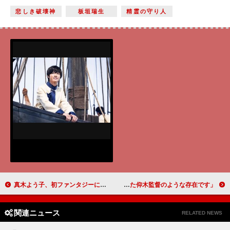
悲しき破壊神
板垣瑞生
精霊の守り人
真木よう子、初ファンタジーに思い切りのよさ発揮 「せりふの言いまわしは自分流に」【精霊の守り人 悲しき破壊神】
「南渓和尚は、イチローを育てた仰木監督のような存在です」小林薫（南渓和尚）【「おんな城主 直虎」インタビュー】
関連ニュース
RELATED NEWS