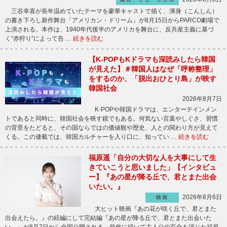
三谷幸喜が長年温めていたテーマを豪華キャストで描く、渾身（こんしん）
の書き下ろし新作舞台「アメリカン・ドリーム」が8月15日からPARCO劇場で
上演される。本作は、1940年代後半のアメリカを舞台に、反共産主義に基づ
く“赤狩り”によって告 …
続きを読む
【K-POPもKドラマも深読みしたら韓国
が見えた】＃韓国人はなぜ「呼称整理」
をするのか、「脱出おひとり島」が映す
韓国社会
2026年8月7日
K-POPや韓国ドラマは、エンターテインメン
トであると同時に、韓国社会を映す鏡でもある。何気ない言葉やしぐさ、習慣
の背景をたどると、その国ならではの価値観や歴史、人との関わり方が見えて
くる。この連載では、韓国カルチャーを入り口に、知ってい …
続きを読む
福原遥「自分の大切な人を大事にして生
きていこうと思いました」【インタビュ
ー】『あの星が降る丘で、君とまた出会
いたい。』
2026年8月6日
映画
大ヒット映画『あの花が咲く丘で、君とまた
出会えたら。』の続編にして完結編『あの星が降る丘で、君とまた出会いた