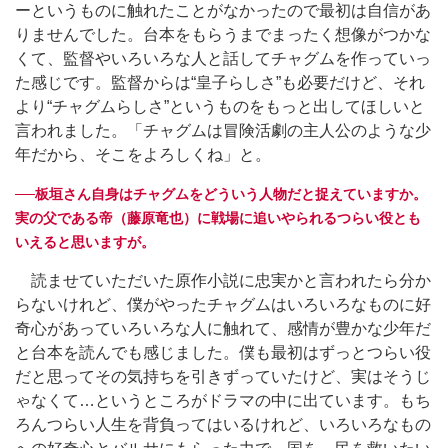
ーというものに触れたことがなかったので最初は自信があ
りませんでした。台本をもらうまでまったく想像がつかな
くて、監督やいろいろな人と話してチャグムを作っていっ
た感じです。監督からは“皇子らしさ”も必要だけど、それ
より“チャグムらしさ”というものをもっと出してほしいと
言われました。「チャグムは冒険活劇の主人公のような少
年だから、そこをよろしくね」と。
──板垣さん自身はチャグムをどういう人物だと捉えていますか。
実の父である帝（藤原竜也）に戦場に追いやられるつらい役とも
いえると思いますが。
読ませていただいた原作小説に忠実かと言われたら分か
らないけれど、僕がやったチャグムはいろいろなものに好
奇心があっていろいろな人に触れて、感情が豊かな少年だ
と台本を読んでも感じました。僕も最初はずっとつらい役
だと思ってその気持ちを引きずっていたけど、実はそうじ
ゃなくて…というところがドラマの中に出ています。もち
ろんつらい人生を背負ってはいるけれど、いろいろなもの