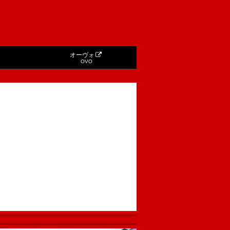
オーヴォ
OVO