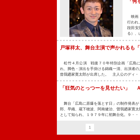
「何
映画『
行われ
段田安
る）、
戸塚祥太、舞台主演で声かれるも「
松竹４月公演 戦後７０年特別企画「広島に
れ、脚色・演出を手掛ける錦織一清、出演者の
曾我廼家寛太郎が出席した。 主人公のディ・
「狂気のとっつーを見せたい」 
舞台「広島に原爆を落とす日」の制作発表が
郎、早織、蔵下穂波、阿南健治、曽我廼家寛太
として知られ、１９７９年に初舞台化。９・・
1