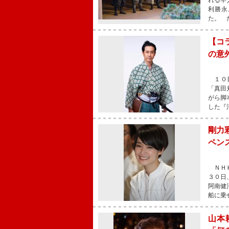
れる牢
利勝永
た。 
【コ
の意
１０日
「真田
がら脚
した『
剛力
ペン
ＮＨＫ
３０日
阿南健
船に乗
山本