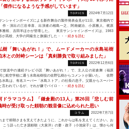
 「傑作になるような予感がしています」
2024年7月12日
TOPICS
ンシャインボーイズによる新作舞台の製作発表会見が11日、東京都内で
、作・演出の三谷幸喜、出演者の相島一之、阿南健治、小原雅人、梶原
本雅裕、吉田羊ほかが登壇した。 東京サンシャインボーイズは、1983
谷が高校、大学の同級生と旗揚げした・・・
続きを読む
弘樹「舞いあがれ！」で、ムードメーカーの水島祐樹
柏木との対峙シーンは「真剣勝負で取り組みました」
2022年12月6日
TOPICS
で放送中の連続テレビ小説「舞いあがれ！」で、主人公の岩倉舞（福原
同じ航空学校に通う水島祐樹役の佐野弘樹からコメントが届いた。 佐野
る水島は、有名スーパー「水島ストア」の社長の息子。父親からスーパー
と言われているが、それが嫌でパイロ・・・
続きを読む
河ドラマコラム】「鎌倉殿の13人」第26回「悲しむ前
義時が受け取った頼朝の観音像に込められた思い
2022年7月7日
コラム
まで頼朝さまを支えてきたように、これからは私を支えてください。お
 こう語った亡き源頼朝（大泉洋）の妻・政子（小池栄子）は、懐から何