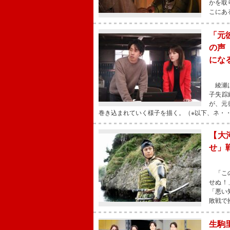
かを取
こにあ
「元
の声
にな
綾瀬は
子失踪
が、元
巻き込まれていく様子を描く。（※以下、ネ・
【大
せ」
「この
せぬ！
「悪い
敗戦で
生駒