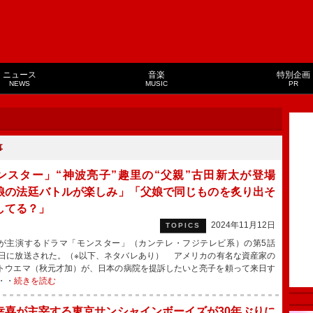
ニュース
音楽
特別企画
NEWS
MUSIC
PR
事
ンスター」“神波亮子”趣里の“父親”古田新太が登場
娘の法廷バトルが楽しみ」「父娘で同じものを炙り出そ
してる？」
2024年11月12日
TOPICS
主演するドラマ「モンスター」（カンテレ・フジテレビ系）の第5話
1日に放送された。（※以下、ネタバレあり） アメリカの有名な資産家の
トウエマ（秋元才加）が、日本の病院を提訴したいと亮子を頼って来日す
・・
続きを読む
幸喜が主宰する東京サンシャインボーイズが30年ぶりに