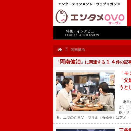
特集・インタビュー
FEATURE & INTERVIEW
阿南健治
阿南健治
１４
「
」に関連する
件の記
「モ
「父
うと
趣里が
が、1
娘・サ
る。エマの亡き父・マサル（石橋凌）はアメ・
三谷