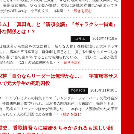
人たちを率いる五人の大将“五人衆”、すなわち真田幸村、後藤又兵衛、毛
、長宗我部盛親、明石全登が集結。次第に決戦の雰囲気が高まってき
だがその顔ぶれは、小日向文世、山本耕・・・
続きを読む
ラム】「真田丸」と『清須会議』『ギャラクシー街道』
外な関係とは！？
2016年4月19日
コラム
放送分から舞台を大坂に移し、新たな人物も多数登場した大河ドラマ
丸」。脚本の三谷幸喜は、群像劇を得意とし、演じる俳優をイメージしな
本を書く“当て書き”をすることでも知られている。 例えば、三谷が監督
清須会議』（13）の完成披露会見・・・
続きを読む
彩芽「自分ならリーダーは無理かな…」 宇宙密室サス
スで元大学生の死刑囚役
2015年11月30日
TOPICS
・ＢＳプレミアムの特集ドラマ「ジャングル・フィーバー」の取材会が
、神奈川県横浜市で行われ、出演者の剛力彩芽、大東駿介、篠原ともえ、
治、高橋メアリージュンほかが登壇した。 本作は、人類存続のため宇宙
せられた７人の死刑囚による密室・・・
続きを読む
耕史、香取慎吾らに結婚をちゃかされるも涼しい顔