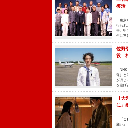
復活
東京サ
行われ
善、甲
年に三
佐野
役 
NHK
遥）と
が演じ
を継げ
【大
に」
「これ
願い」