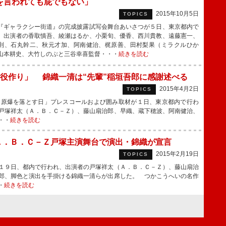
を言われても屁でもない」
2015年10月5日
TOPICS
ギャラクシー街道』の完成披露試写会舞台あいさつが５日、東京都内で
、出演者の香取慎吾、綾瀬はるか、小栗旬、優香、西川貴教、遠藤憲一、
則、石丸幹二、秋元才加、阿南健治、梶原善、田村梨果（ミラクルひか
山本耕史、大竹しのぶと三谷幸喜監督・・・
続きを読む
役作り」 錦織一清は“先輩”稲垣吾郎に感謝述べる
2015年4月2日
TOPICS
原爆を落とす日」プレスコールおよび囲み取材が１日、東京都内で行わ
戸塚祥太（Ａ．Ｂ．Ｃ－Ｚ）、藤山扇治郎、早織、蔵下穂波、阿南健治、
・・
続きを読む
Ａ．Ｂ．Ｃ－Ｚ戸塚主演舞台で演出・錦織が宣言
2015年2月19日
TOPICS
１９日、都内で行われ、出演者の戸塚祥太（Ａ．Ｂ．Ｃ－Ｚ）、藤山扇治
郎、脚色と演出を手掛ける錦織一清らが出席した。 つかこうへいの名作
・
続きを読む