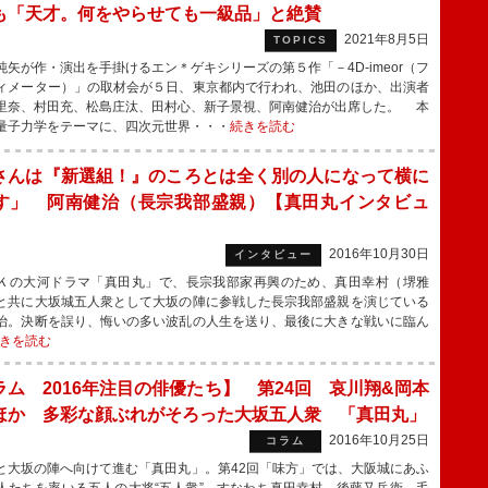
も「天才。何をやらせても一級品」と絶賛
2021年8月5日
TOPICS
矢が作・演出を手掛けるエン＊ゲキシリーズの第５作「－4D-imeor（フ
ィメーター）」の取材会が５日、東京都内で行われ、池田のほか、出演者
里奈、村田充、松島庄汰、田村心、新子景視、阿南健治が出席した。 本
量子力学をテーマに、四次元世界・・・
続きを読む
さんは『新選組！』のころとは全く別の人になって横に
す」 阿南健治（長宗我部盛親）【真田丸インタビュ
2016年10月30日
インタビュー
の大河ドラマ「真田丸」で、長宗我部家再興のため、真田幸村（堺雅
と共に大坂城五人衆として大坂の陣に参戦した長宗我部盛親を演じている
治。決断を誤り、悔いの多い波乱の人生を送り、最後に大きな戦いに臨ん
きを読む
ラム 2016年注目の俳優たち】 第24回 哀川翔&岡本
ほか 多彩な顔ぶれがそろった大坂五人衆 「真田丸」
2016年10月25日
コラム
大坂の陣へ向けて進む「真田丸」。第42回「味方」では、大阪城にあふ