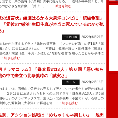
り出すと、弟の義時（小栗旬）の手に握らせる。 義時が手を開くと、そ
るのは小さな観音像。「姉上…」・・・
続きを読む
彼の遺言状」綾瀬はるか＆大泉洋コンビに「続編希望」
 「元彼の“栄治”生田斗真が本当に死んでいるのかが気
る」
2022年6月21日
TOPICS
るかが主演するドラマ「元彼の遺言状」（フジテレビ系）の第11話「麗
編」が、20日に放送された。 本作は、敏腕弁護士・剣持麗子（綾瀬）
彼の森川栄治（生田斗真）が遺した“奇妙な遺言”を知ったことから事件に
・・
続きを読む
河ドラマコラム】「鎌倉殿の13人」第６回「悪い知ら
戦の中で際立つ北条義時の「誠実さ」
2022年2月18日
コラム
ままでは、石橋山で佐殿をお守りして死んでいった者たちが浮かばれま
」 ２月13日に放送されたＮＨＫの大河ドラマ「鎌倉殿の13人」第6回
知らせ」のクライマックスで、主人公・北条義時（小栗旬）が、石橋山の
挫折した源頼朝（大泉洋）に再起を促・・・
続きを読む
里奈、アクション挑戦は「めちゃくちゃ楽しい」 池田