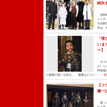
純矢
池田純
ォーデ
の生駒
作は、
「堺
いま
ー】
ＮＨＫ
人）ら
阿南健
だ盛親の思いを語る。 －盛親はどうい・・・
続
【コ
健一
着々と