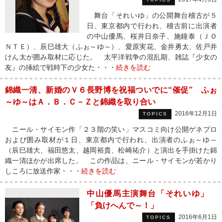
舞台「それいゆ」の公開舞台稽古が５
日、東京都内で行われ、稽古前に出演者
の中山優馬、桜井日奈子、施鐘泰（ＪＯ
ＮＴＥ）、辰巳雄大（ふぉ～ゆ～）、愛原実花、金井勇太、佐戸井
けん太が囲み取材に応じた。 太平洋戦争の混乱期、雑誌『少女の
友』の挿絵で戦時下の少女た・・・
続きを読む
錦織一清、新婚のＶ６長野博を祝福ついでに“催促” ふぉ
～ゆ～はＡ．Ｂ．Ｃ－Ｚと錦織を取り合い
2016年12月1日
TOPICS
ニール・サイモン作「２３階の笑い」マスコミ向け公開ゲネプロ
および囲み取材が１日、東京都内で行われ、出演者のふぉ～ゆ～
（辰巳雄大、福田悠太、越岡裕貴、松崎祐介）と演出を手掛けた錦
織一清ほかが出席した。 この作品は、ニール・サイモンが若かり
しころに放送作家・・・
続きを読む
中山優馬主演舞台「それいゆ」
「負けへんで～！」
2016年6月1日
TOPICS