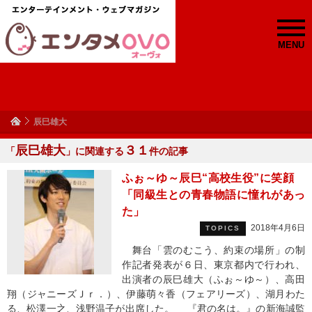
MENU
辰巳雄大
辰巳雄大
３１
「
」に関連する
件の記事
ふぉ～ゆ～辰巳“高校生役”に笑顔
「同級生との青春物語に憧れがあっ
た」
2018年4月6日
TOPICS
舞台「雲のむこう、約束の場所」の制
作記者発表が６日、東京都内で行われ、
出演者の辰巳雄大（ふぉ～ゆ～）、高田
翔（ジャニーズＪｒ．）、伊藤萌々香（フェアリーズ）、湖月わた
る、松澤一之、浅野温子が出席した。 『君の名は。』の新海誠監