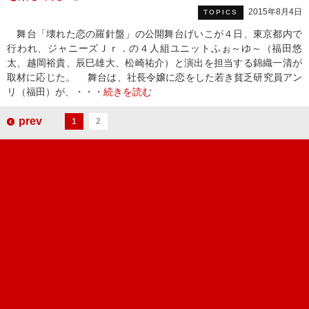
2015年8月4日
TOPICS
舞台「壊れた恋の羅針盤」の公開舞台げいこが４日、東京都内で
行われ、ジャニーズＪｒ．の４人組ユニットふぉ～ゆ～（福田悠
太、越岡裕貴、辰巳雄大、松崎祐介）と演出を担当する錦織一清が
取材に応じた。 舞台は、社長令嬢に恋をした若き貧乏研究員アン
リ（福田）が、・・・
続きを読む
prev
1
2