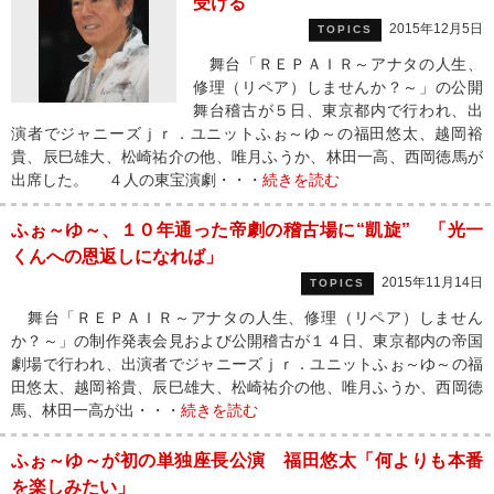
受ける
2015年12月5日
TOPICS
舞台「ＲＥＰＡＩＲ～アナタの人生、
修理（リペア）しませんか？～」の公開
舞台稽古が５日、東京都内で行われ、出
演者でジャニーズｊｒ．ユニットふぉ～ゆ～の福田悠太、越岡裕
貴、辰巳雄大、松崎祐介の他、唯月ふうか、林田一高、西岡徳馬が
出席した。 ４人の東宝演劇・・・
続きを読む
ふぉ～ゆ～、１０年通った帝劇の稽古場に“凱旋” 「光一
くんへの恩返しになれば」
2015年11月14日
TOPICS
舞台「ＲＥＰＡＩＲ～アナタの人生、修理（リペア）しません
か？～」の制作発表会見および公開稽古が１４日、東京都内の帝国
劇場で行われ、出演者でジャニーズｊｒ．ユニットふぉ～ゆ～の福
田悠太、越岡裕貴、辰巳雄大、松崎祐介の他、唯月ふうか、西岡徳
馬、林田一高が出・・・
続きを読む
ふぉ～ゆ～が初の単独座長公演 福田悠太「何よりも本番
を楽しみたい」