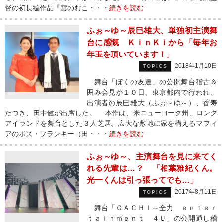
督の初長編作品『雲のむこ・・・
続きを読む
ふぉ～ゆ～辰巳雄大、単独初主演舞
台に感慨 ＫｉｎＫｉから「毎年お
年玉を頂いています！」
2018年1月10日
TOPICS
舞台「ぼくの友達」の公開舞台稽古＆
囲み会見が１０日、東京都内で行われ、
出演者の辰巳雄大（ふぉ～ゆ～）、香寿
たつき、田中健が出席した。 本作は、米ニューヨーク州、ロング
アイランドを舞台とした３人芝居。広大な敷地に家を構えるマフィ
アのボス・フランキー（田・・・
続きを読む
ふぉ～ゆ～、主演舞台を見に来てく
れる先輩は…？ 「相葉雅紀くん。
光一くんは引っ張ってでも…」
2017年8月11日
TOPICS
舞台「ＧＡＣＨＩ～全力 ｅｎｔｅｒ
ｔａｉｎｍｅｎｔ ４Ｕ」の公開通し稽