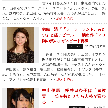
古＆初日会見が１１日、東京都内で行わ
れ、出演者でジャニーズＪｒ．ユニット「ふぉ～ゆ～」の福田悠
太、越岡裕貴、辰巳雄大、松崎祐介と香寿たつきが出席した。 舞
台は「ふぉ～ゆ～」の４人が・・・
続きを読む
錦織一清「『ラ・ラ・ランド』みた
い」と猛アピール！ 演出作「２３
階の笑い」がスピード再演
2017年4月27日
TOPICS
舞台「２３階の笑い」公開ゲネプロ＆
囲み取材が２７日に東京都内で行われ、
演出の錦織一清、キャストのふぉ～ゆ～
（福田悠太、越岡裕貴、辰巳雄大、松崎祐介）、 シソンヌ（長谷川
忍、じろう）、立花瑠菜、入山法子、なだぎ武が登場した。 本作
は、アメリカを代表する喜劇・・・
続きを読む
中山優馬、桜井日奈子は「鬼教
官」 笛を持たせたら人格が変わ
る！？
2017年4月5日
TOPICS