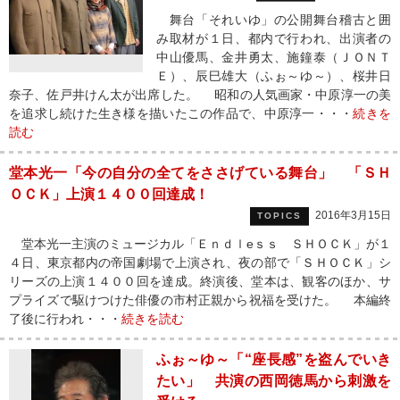
舞台「それいゆ」の公開舞台稽古と囲
み取材が１日、都内で行われ、出演者の
中山優馬、金井勇太、施鐘泰（ＪＯＮＴ
Ｅ）、辰巳雄大（ふぉ～ゆ～）、桜井日
奈子、佐戸井けん太が出席した。 昭和の人気画家・中原淳一の美
を追求し続けた生き様を描いたこの作品で、中原淳一・・・
続きを
読む
堂本光一「今の自分の全てをささげている舞台」 「ＳＨ
ＯＣＫ」上演１４００回達成！
2016年3月15日
TOPICS
堂本光一主演のミュージカル「Ｅｎｄｌeｓｓ ＳＨＯＣＫ」が１
４日、東京都内の帝国劇場で上演され、夜の部で「ＳＨＯＣＫ」シ
リーズの上演１４００回を達成。終演後、堂本は、観客のほか、サ
プライズで駆けつけた俳優の市村正親から祝福を受けた。 本編終
了後に行われ・・・
続きを読む
ふぉ～ゆ～「“座長感”を盗んでいき
たい」 共演の西岡徳馬から刺激を