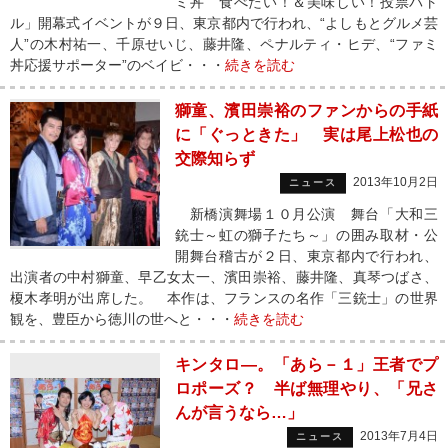
ミ丼 食べたい！＆美味しい！投票バト
ル」開幕式イベントが９日、東京都内で行われ、“よしもとグルメ芸
人”の木村祐一、千原せいじ、藤井隆、ペナルティ・ヒデ、“ファミ
丼応援サポーター”のベイビ・・・
続きを読む
獅童、濱田崇裕のファンからの手紙
に「ぐっときた」 実は尾上松也の
交際知らず
2013年10月2日
ニュース
新橋演舞場１０月公演 舞台「大和三
銃士～虹の獅子たち～」の囲み取材・公
開舞台稽古が２日、東京都内で行われ、
出演者の中村獅童、早乙女太一、濱田崇裕、藤井隆、真琴つばさ、
榎木孝明が出席した。 本作は、フランスの名作「三銃士」の世界
観を、豊臣から徳川の世へと・・・
続きを読む
キンタロ―。「あら－１」王者でプ
ロポーズ？ 半ば無理やり、「兄さ
んが言うなら…」
2013年7月4日
ニュース