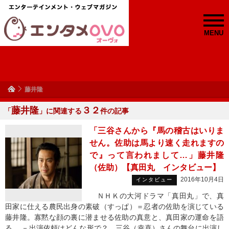
MENU
藤井隆
藤井隆
３２
「
」に関連する
件の記事
「三谷さんから『馬の稽古はいりま
せん。佐助は馬より速く走れますの
で』って言われまして…」藤井隆
（佐助）【真田丸 インタビュー】
2016年10月4日
インタビュー
ＮＨＫの大河ドラマ「真田丸」で、真
田家に仕える農民出身の素破（すっぱ）＝忍者の佐助を演じている
藤井隆。寡黙な顔の裏に潜ませる佐助の真意と、真田家の運命を語
る。 －出演依頼はどんな形で？ 三谷（幸喜）さんの舞台に出演し