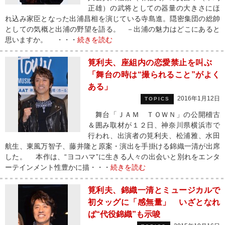
正雄）の武将としての器量の大きさにほ
れ込み家臣となった出浦昌相を演じている寺島進。隠密集団の総帥
としての気概と出浦の野望を語る。 －出浦の魅力はどこにあると
思いますか。 ・・・
続きを読む
筧利夫、座組内の恋愛禁止を叫ぶ
「舞台の時は“撮られること”がよく
ある」
2016年1月12日
TOPICS
舞台「ＪＡＭ ＴＯＷＮ」の公開稽古
＆囲み取材が１２日、神奈川県横浜市で
行われ、出演者の筧利夫、松浦雅、水田
航生、東風万智子、藤井隆と原案・演出を手掛ける錦織一清が出席
した。 本作は、“ヨコハマ”に生きる人々の出会いと別れをエンタ
ーテインメント性豊かに描・・・
続きを読む
筧利夫、錦織一清とミュージカルで
初タッグに「感無量」 いざとなれ
ば“代役錦織”も示唆