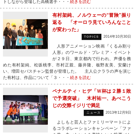
トしながら登場した高橋選手・・・
続きを読む
有村架純、ノルウェーの“冒険”振り
返る 「オーロラ見ていろんなこと
が変わった」
2014年10月30日
TOPICS
人形アニメーション映画『くるみ割り
人形』のワールド・プレミア・イベント
が２９日、東京都内で行われ、声優を務
めた有村架純、松坂桃李、市村正親、藤井隆、板野友美、安蘭け
い、増田セバスチャン監督が登壇した。 主人公クララの声を演じ
た有村は、作品について「３・・・
続きを読む
ペナルティ・ヒデ「Ｗ杯は２勝１敗
で予選突破」 木村祐一、あべこう
じの交際イジリで満足
2013年12月9日
ニュース
よしもと芸人とファミリーマートによ
るコラボレーションキャンペーン「ファ