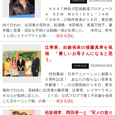
2015年10月16日
TOPICS
ＫＡＡＴ神奈川芸術劇場プロデュース
Ａ ＮＥＷ ＭＵＳＩＣＡＬ「ＪＡＭ
ＴＯＷＮ」の制作発表が１６日、東京都
内で行われ、出演者の筧利夫、松浦雅、水田航生、東風万智子、藤
井隆と原案・演出を手掛ける錦織一清が出席した。 本作は、昨年
１１月にトライアウト公演・・・
続きを読む
辻希美、妊娠発表の後藤真希を祝
福 「優しいお母さんになると思
う」
2015年6月18日
TOPICS
特別番組「日本アニメーション創業４
０周年記念！ あなたの知らない世界名
作劇場！！」の公開収録が１８日、東京
都内で行われ、収録後に出演者の藤井隆、辻希美、レイザーラモン
ＲＧらが取材に応じた。 １７日、公式ブログで第１子妊娠を発表
した元モーニング娘。の後・・・
続きを読む
松坂桃李、岡田准一と「写メの送り