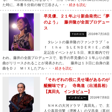
た時に、本番５分前の袖で三谷さん・・・
続きを読む
早見優、２１年ぶり新曲発売に「夢
のよう」 藤井隆が全面プロデュー
ス
2016年7月16日
TOPICS
タレントの藤井隆のファンクラブ「ｏ
ｆ ｔｈｅ ＳＬＥＮＤＥＲＩＥ」の発
足記念イベントが１５日、東京都内で行
われ、藤井の全面プロデュースで、歌手の早見優の２１年ぶりの新
曲がリリースされることが発表された。 藤井は１３日に自身の楽
曲をＤＪ ＭＩＸしたアル・・・
続きを読む
「それぞれの役に見せ場があるのが
醍醐味です」 寺島進（出浦昌相）
【真田丸 インタビュー】
2016年7月8日
インタビュー
ＮＨＫの大河ドラマ「真田丸」で、主
人公真田信繁（堺雅人）の父昌幸（草刈