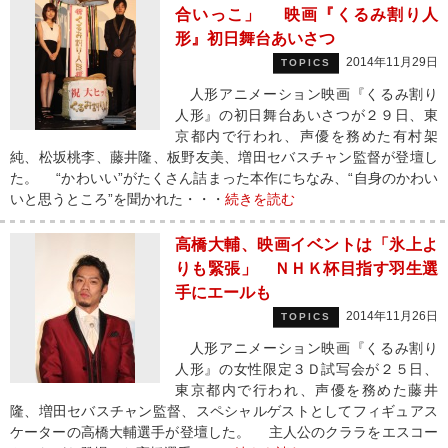
合いっこ」 映画『くるみ割り人
形』初日舞台あいさつ
2014年11月29日
TOPICS
人形アニメーション映画『くるみ割り
人形』の初日舞台あいさつが２９日、東
京都内で行われ、声優を務めた有村架
純、松坂桃李、藤井隆、板野友美、増田セバスチャン監督が登壇し
た。 “かわいい”がたくさん詰まった本作にちなみ、“自身のかわい
いと思うところ”を聞かれた・・・
続きを読む
高橋大輔、映画イベントは「氷上よ
りも緊張」 ＮＨＫ杯目指す羽生選
手にエールも
2014年11月26日
TOPICS
人形アニメーション映画『くるみ割り
人形』の女性限定３Ｄ試写会が２５日、
東京都内で行われ、声優を務めた藤井
隆、増田セバスチャン監督、スペシャルゲストとしてフィギュアス
ケーターの高橋大輔選手が登壇した。 主人公のクララをエスコー