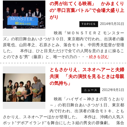
の男が出てくる映画」 かみまくり
の“早口言葉バトル”で会場大盛り上
がり
2014年5月31日
TOPICS
映画『ＭＯＮＳＴＥＲＺ モンスター
ズ』の初日舞台あいさつが３０日、東京都内で行われ、出演者の藤
原竜也、山田孝之、石原さとみ、落合モトキ、中田秀夫監督が登壇
した。 本作は、ひと目見ただけで全ての人間を意のままに操るこ
とのできる“男”（藤原）と、唯一その力の・・・
続きを読む
ともさかりえ、スネオヘアーと夫婦
共演 「夫の演技を見るときは母親
の気持ち」
2012年9月1日
ニュース
映画「ハイザイ～神さまの言うとおり
～」の初日舞台あいさつが１日、東京都
内で行われ、出演者の落合モトキ、とも
さかりえ、スネオヘアーほかが登壇した。 本作は、沖縄の人気ス
ポット“デポアイランド”を舞台にした３組の男女の群像劇。 落合