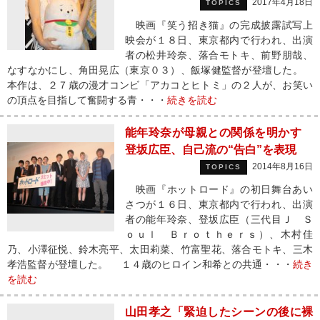
2017年4月18日
TOPICS
映画『笑う招き猫』の完成披露試写上
映会が１８日、東京都内で行われ、出演
者の松井玲奈、落合モトキ、前野朋哉、
なすなかにし、角田晃広（東京０３）、飯塚健監督が登壇した。
本作は、２７歳の漫才コンビ「アカコとヒトミ」の２人が、お笑い
の頂点を目指して奮闘する青・・・
続きを読む
能年玲奈が母親との関係を明かす
登坂広臣、自己流の“告白”を表現
2014年8月16日
TOPICS
映画『ホットロード』の初日舞台あい
さつが１６日、東京都内で行われ、出演
者の能年玲奈、登坂広臣（三代目Ｊ Ｓ
ｏｕｌ Ｂｒｏｔｈｅｒｓ）、木村佳
乃、小澤征悦、鈴木亮平、太田莉菜、竹富聖花、落合モトキ、三木
孝浩監督が登壇した。 １４歳のヒロイン和希との共通・・・
続き
を読む
山田孝之「緊迫したシーンの後に裸