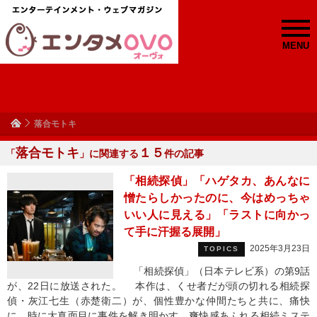
MENU
落合モトキ
落合モトキ
１５
「
」に関連する
件の記事
「相続探偵」「ハゲタカ、あんなに
憎たらしかったのに、今はめっちゃ
いい人に見える」「ラストに向かっ
て手に汗握る展開」
2025年3月23日
TOPICS
「相続探偵」（日本テレビ系）の第9話
が、22日に放送された。 本作は、くせ者だが頭の切れる相続探
偵・灰江七生（赤楚衛二）が、個性豊かな仲間たちと共に、痛快
に、時に大真面目に事件を解き明かす、爽快感あふれる相続ミステ