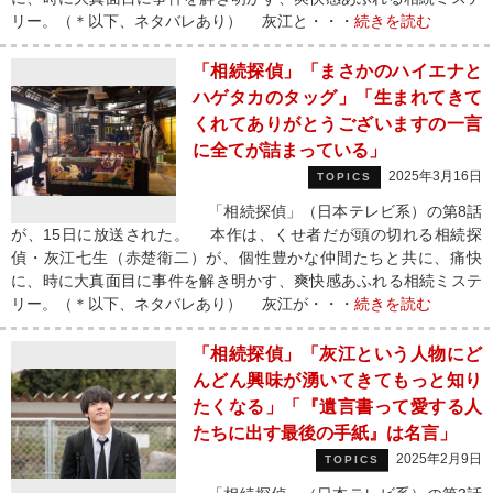
リー。（＊以下、ネタバレあり） 灰江と・・・
続きを読む
「相続探偵」「まさかのハイエナと
ハゲタカのタッグ」「生まれてきて
くれてありがとうございますの一言
に全てが詰まっている」
2025年3月16日
TOPICS
「相続探偵」（日本テレビ系）の第8話
が、15日に放送された。 本作は、くせ者だが頭の切れる相続探
偵・灰江七生（赤楚衛二）が、個性豊かな仲間たちと共に、痛快
に、時に大真面目に事件を解き明かす、爽快感あふれる相続ミステ
リー。（＊以下、ネタバレあり） 灰江が・・・
続きを読む
「相続探偵」「灰江という人物にど
んどん興味が湧いてきてもっと知り
たくなる」「『遺言書って愛する人
たちに出す最後の手紙』は名言」
2025年2月9日
TOPICS