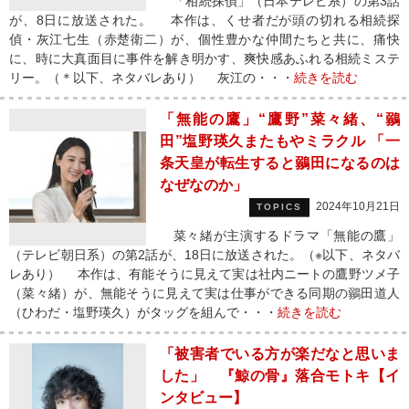
「相続探偵」（日本テレビ系）の第3話
が、8日に放送された。 本作は、くせ者だが頭の切れる相続探
偵・灰江七生（赤楚衛二）が、個性豊かな仲間たちと共に、痛快
に、時に大真面目に事件を解き明かす、爽快感あふれる相続ミステ
リー。（＊以下、ネタバレあり） 灰江の・・・
続きを読む
「無能の鷹」“鷹野”菜々緒、“鶸
田”塩野瑛久またもやミラクル 「一
条天皇が転生すると鶸田になるのは
なぜなのか」
2024年10月21日
TOPICS
菜々緒が主演するドラマ「無能の鷹」
（テレビ朝日系）の第2話が、18日に放送された。（※以下、ネタバ
レあり） 本作は、有能そうに見えて実は社内ニートの鷹野ツメ子
（菜々緒）が、無能そうに見えて実は仕事ができる同期の鶸田道人
（ひわだ・塩野瑛久）がタッグを組んで・・・
続きを読む
「被害者でいる方が楽だなと思いま
した」 『鯨の骨』落合モトキ【イ
ンタビュー】