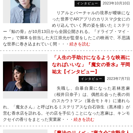
2023年10月10日
インタビュー
リアルとバーチャルの境界が曖昧にな
った世界でARアプリのカリスマ少女にの
めり込んでいく男の姿を描いたミステリ
ー『鯨の骨』が10月13日から全国公開される。『ドライブ・マイ・
カー』で脚本を担当した大江崇允が監督をしたこの映画で、不思議
な世界に巻き込まれていく間・・・
続きを読む
「人生の手助けになるような映画に
なればいいな」『魔女の香水』平岡
祐太【インタビュー】
2023年7月7日
インタビュー
失職し、自暴自棄になった若林恵麻
（桜井日奈子）は、偶然出会った夜の街
のスカウトマン（落合モトキ）に連れら
れ、「魔女さん」と呼ばれるミステリアスな白石弥生（黒木瞳）が
営む香水店を訪れる。その店を手伝うことになった恵麻は、キンモ
クセイの香りをまとった実業家・・・
続きを読む
「魔法のリノベ」“竜之介”吉野北人