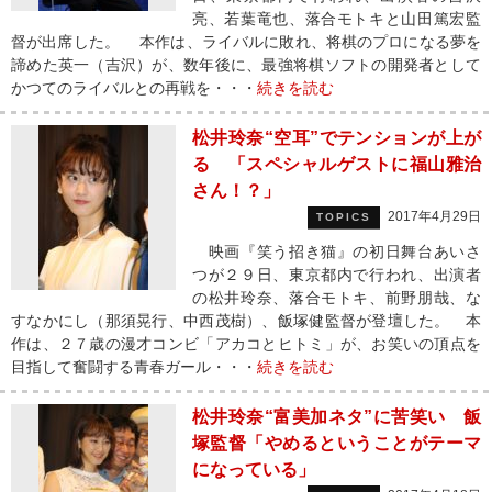
亮、若葉竜也、落合モトキと山田篤宏監
督が出席した。 本作は、ライバルに敗れ、将棋のプロになる夢を
諦めた英一（吉沢）が、数年後に、最強将棋ソフトの開発者として
かつてのライバルとの再戦を・・・
続きを読む
松井玲奈“空耳”でテンションが上が
る 「スペシャルゲストに福山雅治
さん！？」
2017年4月29日
TOPICS
映画『笑う招き猫』の初日舞台あいさ
つが２９日、東京都内で行われ、出演者
の松井玲奈、落合モトキ、前野朋哉、な
すなかにし（那須晃行、中西茂樹）、飯塚健監督が登壇した。 本
作は、２７歳の漫才コンビ「アカコとヒトミ」が、お笑いの頂点を
目指して奮闘する青春ガール・・・
続きを読む
松井玲奈“富美加ネタ”に苦笑い 飯
塚監督「やめるということがテーマ
になっている」