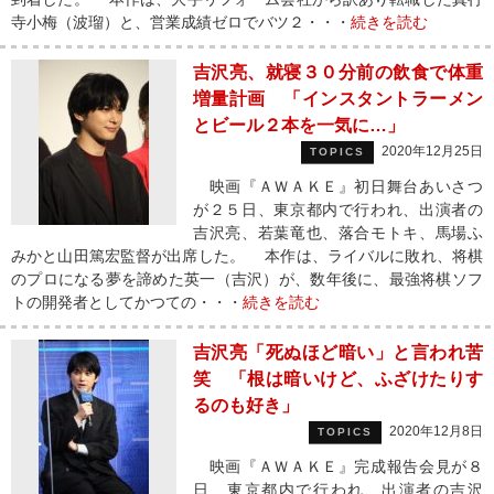
寺小梅（波瑠）と、営業成績ゼロでバツ２・・・
続きを読む
吉沢亮、就寝３０分前の飲食で体重
増量計画 「インスタントラーメン
とビール２本を一気に…」
2020年12月25日
TOPICS
映画『ＡＷＡＫＥ』初日舞台あいさつ
が２５日、東京都内で行われ、出演者の
吉沢亮、若葉竜也、落合モトキ、馬場ふ
みかと山田篤宏監督が出席した。 本作は、ライバルに敗れ、将棋
のプロになる夢を諦めた英一（吉沢）が、数年後に、最強将棋ソフ
トの開発者としてかつての・・・
続きを読む
吉沢亮「死ぬほど暗い」と言われ苦
笑 「根は暗いけど、ふざけたりす
るのも好き」
2020年12月8日
TOPICS
映画『ＡＷＡＫＥ』完成報告会見が８
日、東京都内で行われ、出演者の吉沢