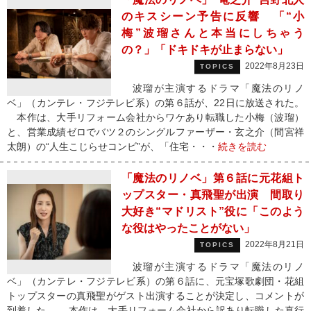
のキスシーン予告に反響 「“小
梅”波瑠さんと本当にしちゃう
の？」「ドキドキが止まらない」
2022年8月23日
TOPICS
波瑠が主演するドラマ「魔法のリノ
ベ」（カンテレ・フジテレビ系）の第６話が、22日に放送された。
本作は、大手リフォーム会社からワケあり転職した小梅（波瑠）
と、営業成績ゼロでバツ２のシングルファーザー・玄之介（間宮祥
太朗）の“人生こじらせコンビ”が、「住宅・・・
続きを読む
「魔法のリノベ」第６話に元花組ト
ップスター・真飛聖が出演 間取り
大好き“マドリスト”役に「このよう
な役はやったことがない」
2022年8月21日
TOPICS
波瑠が主演するドラマ「魔法のリノ
ベ」（カンテレ・フジテレビ系）の第６話に、元宝塚歌劇団・花組
トップスターの真飛聖がゲスト出演することが決定し、コメントが
到着した。 本作は、大手リフォーム会社から訳あり転職した真行