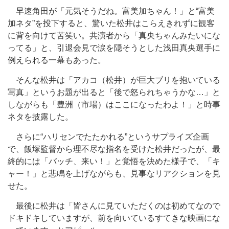
早速角田が「元気そうだね。富美加ちゃん！」と“富美
加ネタ”を投下すると、驚いた松井はこらえきれずに観客
に背を向けて苦笑い。共演者から「真央ちゃんみたいにな
ってる」と、引退会見で涙を隠そうとした浅田真央選手に
例えられる一幕もあった。
そんな松井は「アカコ（松井）が巨大ブリを抱いている
写真」というお題が出ると「後で怒られちゃうかな…」と
しながらも「豊洲（市場）はここになったわよ！」と時事
ネタを披露した。
さらに“ハリセンでたたかれる”というサプライズ企画
で、飯塚監督から理不尽な指名を受けた松井だったが、最
終的には「バッチ、来い！」と覚悟を決めた様子で、「キ
ャー！」と悲鳴を上げながらも、見事なリアクションを見
せた。
最後に松井は「皆さんに見ていただくのは初めてなので
ドキドキしていますが、前を向いているすてきな映画にな