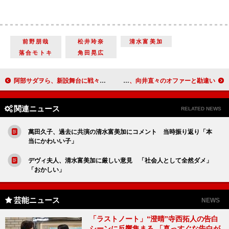
前野朋哉
松井玲奈
清水富美加
落合モトキ
角田晃広
阿部サダヲら、新設舞台に戦々恐々 小栗旬から引き継ぐ捨之介は「ほぼ忍者」
向井理、自ら企画７年越しの映画完成に感慨 尾野真千子、向井直々のオファーと勘違い
関連ニュース
RELATED NEWS
萬田久子、過去に共演の清水富美加にコメント 当時振り返り「本
当にかわいい子」
デヴィ夫人、清水富美加に厳しい意見 「社会人として全然ダメ」
「おかしい」
芸能ニュース
NEWS
「ラストノート」“澄晴”寺西拓人の告白
シーンに反響集まる 「真っすぐな告白が