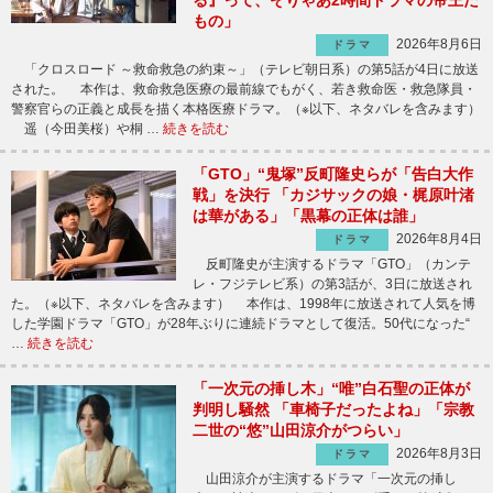
もの」
2026年8月6日
ドラマ
「クロスロード ～救命救急の約束～」（テレビ朝日系）の第5話が4日に放送
された。 本作は、救命救急医療の最前線でもがく、若き救命医・救急隊員・
警察官らの正義と成長を描く本格医療ドラマ。（※以下、ネタバレを含みます）
遥（今田美桜）や桐 …
続きを読む
「GTO」“鬼塚”反町隆史らが「告白大作
戦」を決行 「カジサックの娘・梶原叶渚
は華がある」「黒幕の正体は誰」
2026年8月4日
ドラマ
反町隆史が主演するドラマ「GTO」（カンテ
レ・フジテレビ系）の第3話が、3日に放送され
た。（※以下、ネタバレを含みます） 本作は、1998年に放送されて人気を博
した学園ドラマ「GTO」が28年ぶりに連続ドラマとして復活。50代になった“
…
続きを読む
「一次元の挿し木」“唯”白石聖の正体が
判明し騒然 「車椅子だったよね」「宗教
二世の“悠”山田涼介がつらい」
2026年8月3日
ドラマ
山田涼介が主演するドラマ「一次元の挿し