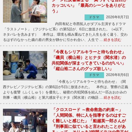
カッコいい」「最高のシーンをありがと
う」
2026年8月7日
ドラマ
内田有紀と寺西拓人がダブル主演するドラマ
「ラストノート」（フジテレビ系）の第5話が、6日に放送された。（※以下、
ネタバレを含みます） 本作は、環境も積み重ねてきた人生も全く違う、交わ
るはずのなかった歳の差の男女が静かに引かれ合い、人生で …
続きを読む
「今夜もシリアルキラーと待ち合わせ」
「磯貝（横山裕）とヒナタ（関水渚）の
共犯関係が深まってきているのがいい」
「縦山裕二さんのグッズ欲しい」
2026年8月6日
ドラマ
「今夜もシリアルキラーと待ち合わせ」（関
西テレビ／フジテレビ系）の第6話が5日に放送された。 本作は、警察の正義
よりも復讐（ふくしゅう）を優先し、秘密の共犯関係を結んだ一匹おおかみの
刑事・磯貝（横山裕）と第六感女子ヒナタ（関水渚）の物語 …
続きを読む
「クロスロード ～救命救急の約束～」
「人間関係、特に人を指導するのはすご
く難しいと感じた」「船越英一郎さんが
『刑事面に似ていると言われたことがあ
る』って、そりゃあ2時間ドラマの帝王だ