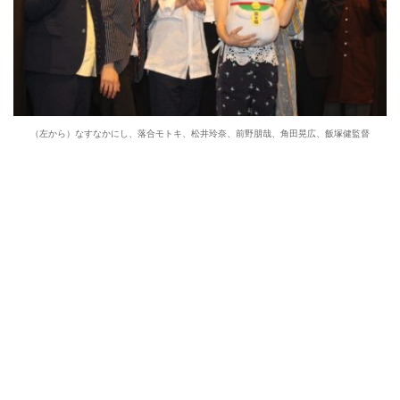
（左から）なすなかにし、落合モトキ、松井玲奈、前野朋哉、角田晃広、飯塚健監督