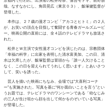
京都内で行われ、出演者の松井玲奈、落合モトキ、前野朋
哉、なすなかにし、角田晃広（東京０３）、飯塚健監督が
登壇した。
本作は、２７歳の漫才コンビ「アカコとヒトミ」の２人
が、お笑いの頂点を目指して奮闘する青春ガールズムービ
ー。映画公開の直前には、全４話のテレビドラマも放送さ
れた。
松井とＷ主演で女性漫才コンビを演じたのは、宗教団体
「幸福の科学」に出家を表明した清水富美加。この日、清
水は欠席したが、飯塚監督は冒頭から「誰一人欠けること
なく、この日を迎えられてうれしく思います」とあいさつ
して、笑いを誘った。
芸人を描いた映画にちなみ、会場では“大喜利コーナ
ー”も実施された。写真を基に“何か面白いことを言う”とい
うお題では、テレビドラマのワンシーンである「幼なじみ
の三人が生け垣から顔を出して何かをのぞいている写真」
が登場した。