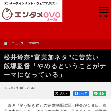
MENU
ニュース
TOPICS
松井玲奈“富美加ネタ”に苦笑い
飯塚監督「やめるということがテ
ーマになっている」
2017年4月18日 / 20:33
ポスト
シェア
送る
映画『笑う招き猫』の完成披露試写上映会が１８日、東