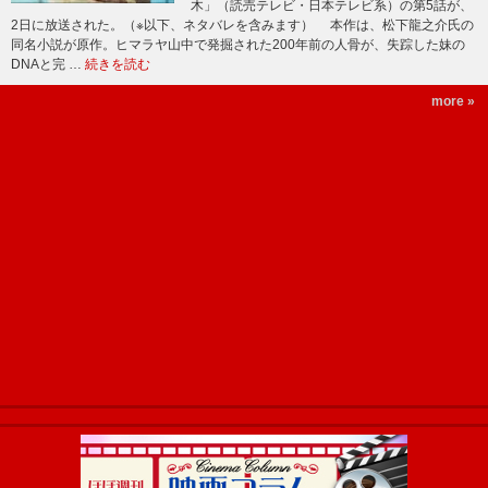
木」（読売テレビ・日本テレビ系）の第5話が、
2日に放送された。（※以下、ネタバレを含みます） 本作は、松下龍之介氏の
同名小説が原作。ヒマラヤ山中で発掘された200年前の人骨が、失踪した妹の
DNAと完 …
続きを読む
more »