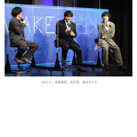
（左から）若葉竜也、吉沢亮、落合モトキ