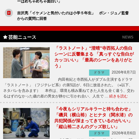
ーはめちゃめちゃ面白い」
吉沢亮「イケメンと気付いたのは小学５年生」 ポン・ジュノ監督
からの質問に回答
芸能ニュース
NEWS
「ラストノート」“澄晴”寺西拓人の告白
シーンに反響集まる 「真っすぐな告白が
カッコいい」「最高のシーンをありがと
う」
2026年8月7日
ドラマ
内田有紀と寺西拓人がダブル主演するドラマ
「ラストノート」（フジテレビ系）の第5話が、6日に放送された。（※以下、
ネタバレを含みます） 本作は、環境も積み重ねてきた人生も全く違う、交わ
るはずのなかった歳の差の男女が静かに引かれ合い、人生で …
続きを読む
「今夜もシリアルキラーと待ち合わせ」
「磯貝（横山裕）とヒナタ（関水渚）の
共犯関係が深まってきているのがいい」
「縦山裕二さんのグッズ欲しい」
2026年8月6日
ドラマ