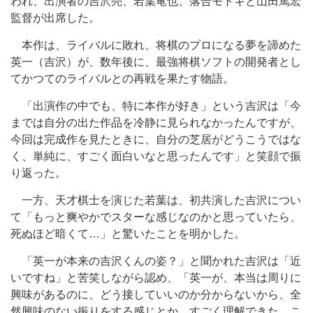
われ、出演者の吉沢亮、若葉竜也、落合モトキと山田篤宏
監督が出席した。
本作は、ライバルに敗れ、将棋のプロになる夢を諦めた
英一（吉沢）が、数年後に、最強将棋ソフトの開発者とし
てかつてのライバルとの再戦を果たす物語。
「出演作の中でも、特に本作が好き」という吉沢は「今
までは自分の出た作品を冷静に見られなかったんですが、
今回は完成作を見たときに、自分の芝居がどうこうではな
く、単純に、すごく面白いなと思ったんです」と笑顔で振
り返った。
一方、天才棋士を演じた若葉は、初共演した吉沢につい
て「もっと爽やかでスターな感じなのかと思っていたら、
死ぬほど暗くて…」と驚いたことを明かした。
「英一が本来の吉沢くんの姿？」と聞かれた吉沢は「近
いですね」と苦笑しながら認め、「英一が、本当は周りに
興味があるのに、どう接していいのか分からないから、全
然興味のない振りをする感じとか、すごく理解できた。こ