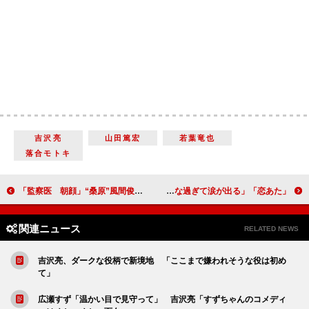
吉沢亮
山田篤宏
若葉竜也
落合モトキ
「監察医 朝顔」“桑原”風間俊介に殺人の疑惑が 「誰か桑原くんを助けて」
「恋あた」石橋静河が中村倫也との別れを決意 「切な過ぎて涙が出る」
関連ニュース
RELATED NEWS
吉沢亮、ダークな役柄で新境地 「ここまで嫌われそうな役は初め
て」
広瀬すず「温かい目で見守って」 吉沢亮「すずちゃんのコメディ