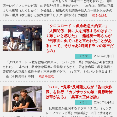
「今夜もシリアルキラーと待ち合わせ」（関
西テレビ／フジテレビ系）の第6話が5日に放送された。 本作は、警察の正義
よりも復讐（ふくしゅう）を優先し、秘密の共犯関係を結んだ一匹おおかみの
刑事・磯貝（横山裕）と第六感女子ヒナタ（関水渚）の物語 …
続きを読む
「クロスロード ～救命救急の約束～」
「人間関係、特に人を指導するのはすご
く難しいと感じた」「船越英一郎さんが
『刑事面に似ていると言われたことがあ
る』って、そりゃあ2時間ドラマの帝王だ
もの」
2026年8月6日
ドラマ
「クロスロード ～救命救急の約束～」（テレビ朝日系）の第5話が4日に放送
された。 本作は、救命救急医療の最前線でもがく、若き救命医・救急隊員・
警察官らの正義と成長を描く本格医療ドラマ。（※以下、ネタバレを含みます）
遥（今田美桜）や桐 …
続きを読む
「GTO」“鬼塚”反町隆史らが「告白大作
戦」を決行 「カジサックの娘・梶原叶渚
は華がある」「黒幕の正体は誰」
2026年8月4日
ドラマ
反町隆史が主演するドラマ「GTO」（カンテ
レ・フジテレビ系）の第3話が、3日に放送され