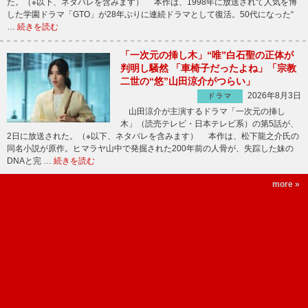
た。（※以下、ネタバレを含みます） 本作は、1998年に放送されて人気を博
した学園ドラマ「GTO」が28年ぶりに連続ドラマとして復活。50代になった“
…
続きを読む
「一次元の挿し木」“唯”白石聖の正体が
判明し騒然 「車椅子だったよね」「宗教
二世の“悠”山田涼介がつらい」
2026年8月3日
ドラマ
山田涼介が主演するドラマ「一次元の挿し
木」（読売テレビ・日本テレビ系）の第5話が、
2日に放送された。（※以下、ネタバレを含みます） 本作は、松下龍之介氏の
同名小説が原作。ヒマラヤ山中で発掘された200年前の人骨が、失踪した妹の
DNAと完 …
続きを読む
more »