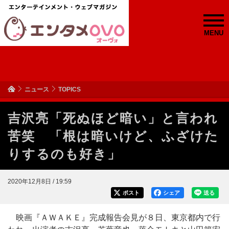
MENU
ニュース
TOPICS
吉沢亮「死ぬほど暗い」と言われ
苦笑 「根は暗いけど、ふざけた
りするのも好き」
2020年12月8日 / 19:59
ポスト
シェア
送る
映画『ＡＷＡＫＥ』完成報告会見が８日、東京都内で行