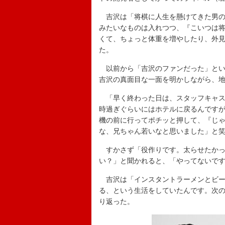
吉沢は「将棋に人生を懸けてきた男の
みたいなものは入れつつ、『こいつは
くて、ちょっと体重を増やしたり、外
た。
以前から「吉沢のファンだった」とい
吉沢の真面目な一面を明かしながら、
「早く終わった日は、スタッフキャス
時過ぎぐらいにはホテルに戻るんです
機の前に行ってポチッと押して、『じ
な、兄ちゃん若いなと思いました」と
すかさず「役作りです。太らせたかっ
い？」と聞かれると、「やってないで
吉沢は「インスタントラーメンとビー
る、という生活をしていたんです。次
り返った。