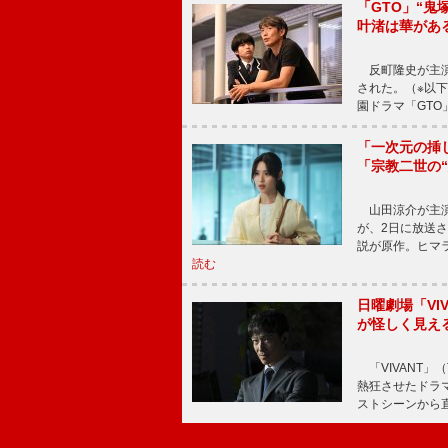
「GTO」“
叶渚は華があ
反町隆史が主演
された。（※以
園ドラマ「GTO
「一次元の挿
「宗教二世の
山田涼介が主演
が、2日に放送
説が原作。ヒマラ
読む
日曜劇場「V
が怪しく見え
「VIVANT」
熱狂させたドラ
ストシーンから直