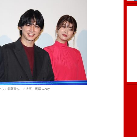
から）若葉竜也、吉沢亮、馬場ふみか