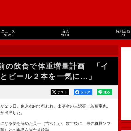
ニュース
音楽
特別企画
NEWS
MUSIC
PR
前の飲食で体重増量計画 「イ
とビール２本を一気に…」
ポスト
シェア
送る
が２５日、東京都内で行われ、出演者の吉沢亮、若葉竜也、
督が出席した。
になる夢を諦めた英一（吉沢）が、数年後に、最強将棋ソフ
若葉）との再戦を果たす物語。