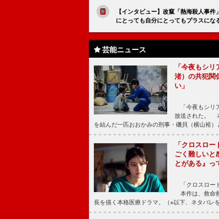
【インタビュー】改竄「熱海殺人事件
にとっても自分にとってもプラスにな
芸能ニュース
「今夜もシリ
渚）の共犯関
い」
「今夜もシリア
放送された。 
を結んだ一匹おおかみの刑事・磯貝（横山裕）
「クロスロー
ごく難しいと
とがある』っ
「クロスロード
本作は、救命救
長を描く本格医療ドラマ。（※以下、ネタバレ