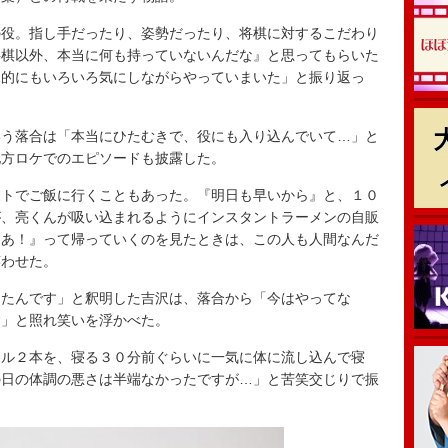
役。指し手だったり、姿勢だったり、将棋に対するこだわり
将棋以外、本当に何も持っていないんだな』と思ってもらいた
見的にもいろいろ気にしながらやっていまいた」と振り返っ
う落合は「本当にひたむきで、役にも入り込んでいて…」と
地方ロケでのエピソードも披露した。
トでご飯に行くこともあった。『明日も早いから』と、１０
が、亮くんが吸い込まれるようにインスタントラーメンの自販
ゃあ！』って帰っていくのを見たときは、この人も人間なんだ
笑わせた。
たんです」と釈明した吉沢は、落合から「今はやってな
す」と照れ笑いを浮かべた。
ル２本を、寝る３０分前ぐらいに一気に体に流し込んで寝
の日の体調の悪さは半端なかったですが…」と苦笑交じりで振