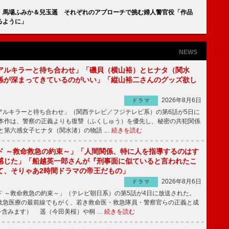
」馬場ふみか＆兒玉遥 それぞれのアプローチで挑む婦人警官役「作品
るように」
NEWS
アルキラーと待ち合わせ」「磯貝（横山裕）とヒナタ（関水
係が深まってきているのがいい」「縦山裕二さんのグッズ欲し
2026年8月6日
ドラマ
ルキラーと待ち合わせ」（関西テレビ／フジテレビ系）の第6話が5日に
本作は、警察の正義よりも復讐（ふくしゅう）を優先し、秘密の共犯関係
と第六感女子ヒナタ（関水渚）の物語 …
続きを読む
ド ～救命救急の約束～」「人間関係、特に人を指導するのはす
感じた」「船越英一郎さんが『刑事面に似ていると言われたこ
て、そりゃあ2時間ドラマの帝王だもの」
2026年8月6日
ドラマ
 ～救命救急の約束～」（テレビ朝日系）の第5話が4日に放送された。
急医療の最前線でもがく、若き救命医・救急隊員・警察官らの正義と成
を含みます） 遥（今田美桜）や桐 …
続きを読む