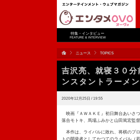
特集・インタビュー
FEATURE & INTERVIEW
ニュース
TOPICS
吉沢亮、就寝３０分
ンスタントラーメン
2020年12月25日 / 19:55
映画『ＡＷＡＫＥ』初日舞台あいさつ
落合モトキ、馬場ふみかと山田篤宏監
本作は、ライバルに敗れ、将棋のプロ
トの開発者としてかつてのライバル（