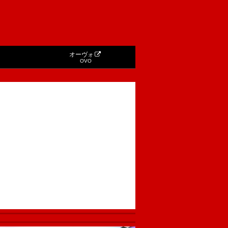
オーヴォ
OVO