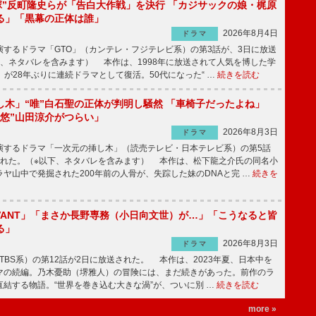
鬼塚”反町隆史らが「告白大作戦」を決行 「カジサックの娘・梶原
る」「黒幕の正体は誰」
2026年8月4日
ドラマ
するドラマ「GTO」（カンテレ・フジテレビ系）の第3話が、3日に放送
下、ネタバレを含みます） 本作は、1998年に放送されて人気を博した学
」が28年ぶりに連続ドラマとして復活。50代になった“ …
続きを読む
し木」“唯”白石聖の正体が判明し騒然 「車椅子だったよね」
“悠”山田涼介がつらい」
2026年8月3日
ドラマ
するドラマ「一次元の挿し木」（読売テレビ・日本テレビ系）の第5話
された。（※以下、ネタバレを含みます） 本作は、松下龍之介氏の同名小
ヤ山中で発掘された200年前の人骨が、失踪した妹のDNAと完 …
続きを
IVANT」「まさか長野専務（小日向文世）が…」「こうなると皆
る」
2026年8月3日
ドラマ
（TBS系）の第12話が2日に放送された。 本作は、2023年夏、日本中を
マの続編。乃木憂助（堺雅人）の冒険には、まだ続きがあった。前作のラ
結する物語。“世界を巻き込む大きな渦”が、ついに別 …
続きを読む
more »