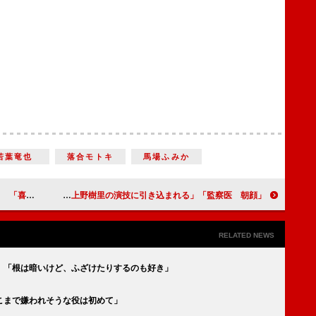
若葉竜也
落合モトキ
馬場ふみか
かりなく…」
「監察医 朝顔」「上野樹里の演技に引き込まれる」 “父”時任三郎の行動には不安の声も
RELATED NEWS
 「根は暗いけど、ふざけたりするのも好き」
こまで嫌われそうな役は初めて」