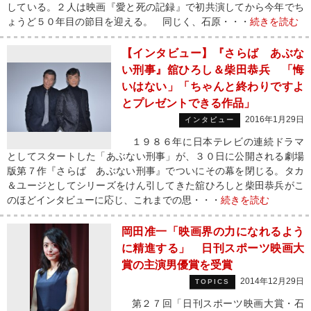
している。２人は映画『愛と死の記録』で初共演してから今年でち
ょうど５０年目の節目を迎える。 同じく、石原・・・
続きを読む
【インタビュー】『さらば あぶな
い刑事』舘ひろし＆柴田恭兵 「悔
いはない」「ちゃんと終わりですよ
とプレゼントできる作品」
2016年1月29日
インタビュー
１９８６年に日本テレビの連続ドラマ
としてスタートした「あぶない刑事」が、３０日に公開される劇場
版第７作『さらば あぶない刑事』でついにその幕を閉じる。タカ
＆ユージとしてシリーズをけん引してきた舘ひろしと柴田恭兵がこ
のほどインタビューに応じ、これまでの思・・・
続きを読む
岡田准一「映画界の力になれるよう
に精進する」 日刊スポーツ映画大
賞の主演男優賞を受賞
2014年12月29日
TOPICS
第２７回「日刊スポーツ映画大賞・石