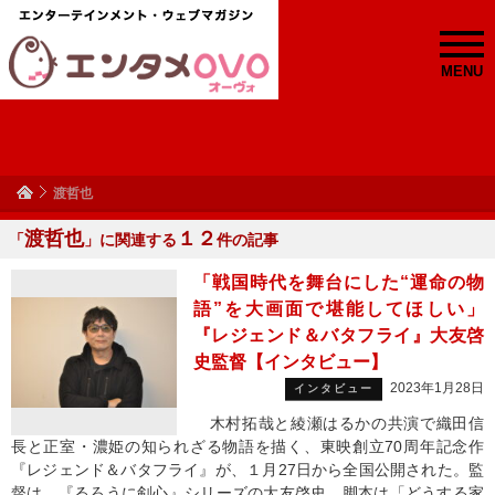
MENU
渡哲也
渡哲也
１２
「
」に関連する
件の記事
「戦国時代を舞台にした“運命の物
語”を大画面で堪能してほしい」
『レジェンド＆バタフライ』大友啓
史監督【インタビュー】
2023年1月28日
インタビュー
木村拓哉と綾瀬はるかの共演で織田信
長と正室・濃姫の知られざる物語を描く、東映創立70周年記念作
『レジェンド＆バタフライ』が、１月27日から全国公開された。監
督は、『るろうに剣心』シリーズの大友啓史、脚本は「どうする家