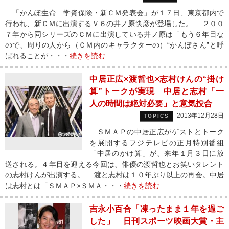
「かんぽ生命 学資保険・新ＣＭ発表会」が１７日、東京都内で
行われ、新ＣＭに出演するＶ６の井ノ原快彦が登場した。 ２００
７年から同シリーズのＣＭに出演している井ノ原は「もう６年目な
ので、周りの人から（ＣＭ内のキャラクターの）“かんぽさん”と呼
ばれることが・・・
続きを読む
中居正広×渡哲也×志村けんの“掛け
算”トークが実現 中居と志村「一
人の時間は絶対必要」と意気投合
2013年12月28日
TOPICS
ＳＭＡＰの中居正広がゲストとトーク
を展開するフジテレビの正月特別番組
「中居のかけ算」が、来年１月３日に放
送される。４年目を迎える今回は、俳優の渡哲也とお笑いタレント
の志村けんが出演する。 渡と志村は１０年ぶり以上の再会。中居
は志村とは「ＳＭＡＰ×ＳＭＡ・・・
続きを読む
吉永小百合「凍ったまま１年を過ご
した」 日刊スポーツ映画大賞・主