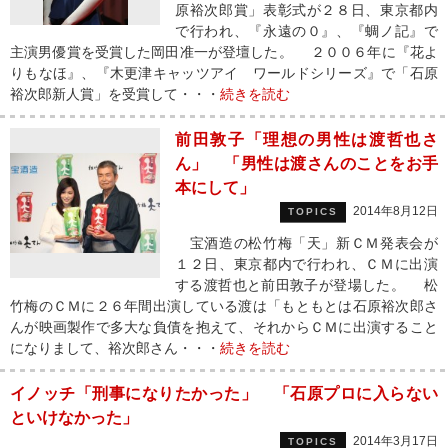
原裕次郎賞」表彰式が２８日、東京都内
で行われ、『永遠の０』、『蜩ノ記』で
主演男優賞を受賞した岡田准一が登壇した。 ２００６年に『花よ
りもなほ』、『木更津キャッツアイ ワールドシリーズ』で「石原
裕次郎新人賞」を受賞して・・・
続きを読む
前田敦子「理想の男性は渡哲也さ
ん」 「男性は渡さんのことをお手
本にして」
2014年8月12日
TOPICS
宝酒造の松竹梅「天」新ＣＭ発表会が
１２日、東京都内で行われ、ＣＭに出演
する渡哲也と前田敦子が登場した。 松
竹梅のＣＭに２６年間出演している渡は「もともとは石原裕次郎さ
んが映画製作で多大な負債を抱えて、それからＣＭに出演すること
になりまして、裕次郎さん・・・
続きを読む
イノッチ「刑事になりたかった」 「石原プロに入らない
といけなかった」
2014年3月17日
TOPICS