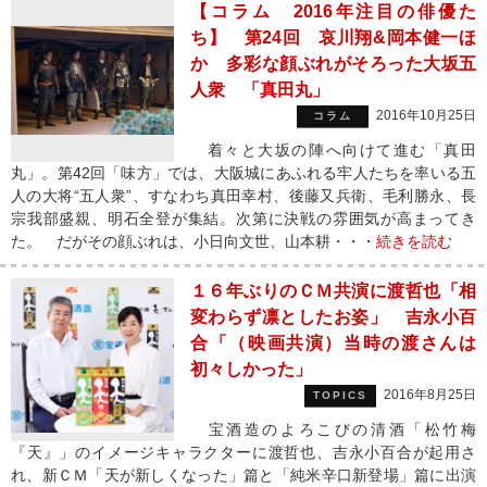
【コラム 2016年注目の俳優た
ち】 第24回 哀川翔&岡本健一ほ
か 多彩な顔ぶれがそろった大坂五
人衆 「真田丸」
2016年10月25日
コラム
着々と大坂の陣へ向けて進む「真田
丸」。第42回「味方」では、大阪城にあふれる牢人たちを率いる五
人の大将“五人衆”、すなわち真田幸村、後藤又兵衛、毛利勝永、長
宗我部盛親、明石全登が集結。次第に決戦の雰囲気が高まってき
た。 だがその顔ぶれは、小日向文世、山本耕・・・
続きを読む
１６年ぶりのＣＭ共演に渡哲也「相
変わらず凛としたお姿」 吉永小百
合「（映画共演）当時の渡さんは
初々しかった」
2016年8月25日
TOPICS
宝酒造のよろこびの清酒「松竹梅
『天』」のイメージキャラクターに渡哲也、吉永小百合が起用さ
れ、新ＣＭ「天が新しくなった」篇と「純米辛口新登場」篇に出演