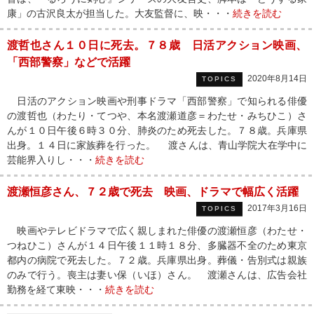
康」の古沢良太が担当した。大友監督に、映・・・
続きを読む
渡哲也さん１０日に死去。７８歳 日活アクション映画、
「西部警察」などで活躍
2020年8月14日
TOPICS
日活のアクション映画や刑事ドラマ「西部警察」で知られる俳優
の渡哲也（わたり・てつや、本名渡瀬道彦＝わたせ・みちひこ）さ
んが１０日午後６時３０分、肺炎のため死去した。７８歳。兵庫県
出身。１４日に家族葬を行った。 渡さんは、青山学院大在学中に
芸能界入りし・・・
続きを読む
渡瀬恒彦さん、７２歳で死去 映画、ドラマで幅広く活躍
2017年3月16日
TOPICS
映画やテレビドラマで広く親しまれた俳優の渡瀬恒彦（わたせ・
つねひこ）さんが１４日午後１１時１８分、多臓器不全のため東京
都内の病院で死去した。７２歳。兵庫県出身。葬儀・告別式は親族
のみで行う。喪主は妻い保（いほ）さん。 渡瀬さんは、広告会社
勤務を経て東映・・・
続きを読む