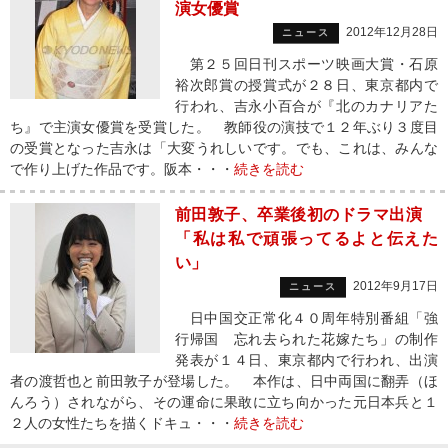
演女優賞
2012年12月28日
ニュース
第２５回日刊スポーツ映画大賞・石原
裕次郎賞の授賞式が２８日、東京都内で
行われ、吉永小百合が『北のカナリアた
ち』で主演女優賞を受賞した。 教師役の演技で１２年ぶり３度目
の受賞となった吉永は「大変うれしいです。でも、これは、みんな
で作り上げた作品です。阪本・・・
続きを読む
前田敦子、卒業後初のドラマ出演
「私は私で頑張ってるよと伝えた
い」
2012年9月17日
ニュース
日中国交正常化４０周年特別番組「強
行帰国 忘れ去られた花嫁たち」の制作
発表が１４日、東京都内で行われ、出演
者の渡哲也と前田敦子が登場した。 本作は、日中両国に翻弄（ほ
んろう）されながら、その運命に果敢に立ち向かった元日本兵と１
２人の女性たちを描くドキュ・・・
続きを読む