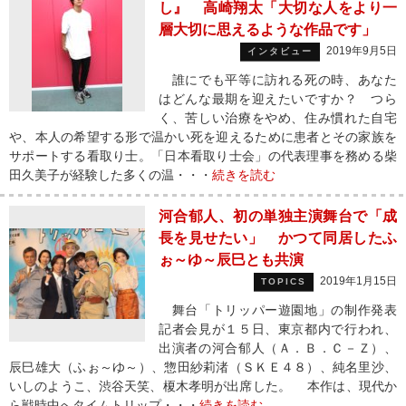
し』 高崎翔太「大切な人をより一
層大切に思えるような作品です」
2019年9月5日
インタビュー
誰にでも平等に訪れる死の時、あなた
はどんな最期を迎えたいですか？ つら
く、苦しい治療をやめ、住み慣れた自宅
や、本人の希望する形で温かい死を迎えるために患者とその家族を
サポートする看取り士。「日本看取り士会」の代表理事を務める柴
田久美子が経験した多くの温・・・
続きを読む
河合郁人、初の単独主演舞台で「成
長を見せたい」 かつて同居したふ
ぉ～ゆ～辰巳とも共演
2019年1月15日
TOPICS
舞台「トリッパー遊園地」の制作発表
記者会見が１５日、東京都内で行われ、
出演者の河合郁人（Ａ．Ｂ．Ｃ－Ｚ）、
辰巳雄大（ふぉ～ゆ～）、惣田紗莉渚（ＳＫＥ４８）、純名里沙、
いしのようこ、渋谷天笑、榎木孝明が出席した。 本作は、現代か
ら戦時中へタイムトリップ・・・
続きを読む