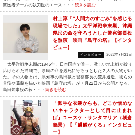
闇医者チームの執刀医のエース・・・
続きを読む
村上淳「“人間力のすごみ”を感じる
現場でした」太平洋戦争末期、沖縄
県民の命を守ろうとした警察部長役
を熱演 映画『島守の塔』【インタ
ビュー】
2022年7月21日
インタビュー
太平洋戦争末期の1945年、日本国内で唯一、激しい地上戦が繰り
広げられた沖縄で、県民の命を必死に守ろうとした２人の人物がい
た。その人物とは、県知事の島田叡と警察部長の荒井退造。彼らの
苦悩や葛藤を描いた映画『島守の塔』が７月22日から公開となる。
島田知事役の萩・・・
続きを読む
「派手な衣装からも、どこか憎めな
いキャラクターとして目に止まれ
ば」ユースケ・サンタマリア（朝倉
義景）【「麒麟がくる」インタビュ
ー】