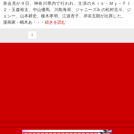
表会見が９日、神奈川県内で行われ、主演のＫｉｓ－Ｍｙ－Ｆｔ
２・玉森裕太、中山優馬、川島海荷、ジャニーズJr.の松村北斗、ジ
ェシー、山本耕史、榎木孝明、江波杏子、岸谷五朗が出席した。
漫画家・嶋木あ・・・
続きを読む
1