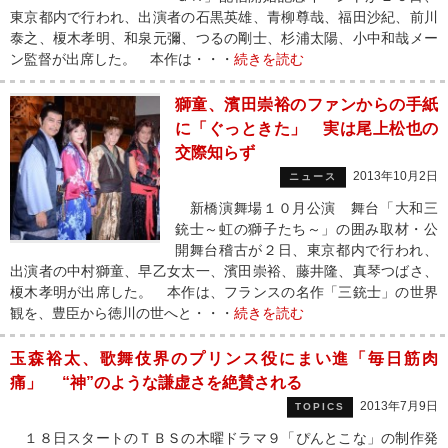
東京都内で行われ、出演者の石黒英雄、青柳尊哉、福田沙紀、前川
泰之、榎木孝明、和泉元彌、つるの剛士、杉浦太陽、小中和哉メー
ン監督が出席した。 本作は・・・
続きを読む
獅童、濱田崇裕のファンからの手紙
に「ぐっときた」 実は尾上松也の
交際知らず
2013年10月2日
ニュース
新橋演舞場１０月公演 舞台「大和三
銃士～虹の獅子たち～」の囲み取材・公
開舞台稽古が２日、東京都内で行われ、
出演者の中村獅童、早乙女太一、濱田崇裕、藤井隆、真琴つばさ、
榎木孝明が出席した。 本作は、フランスの名作「三銃士」の世界
観を、豊臣から徳川の世へと・・・
続きを読む
玉森裕太、歌舞伎界のプリンス役にまい進「毎日筋肉
痛」 “神”のような謙虚さを絶賛される
2013年7月9日
TOPICS
１８日スタートのＴＢＳの木曜ドラマ９「ぴんとこな」の制作発