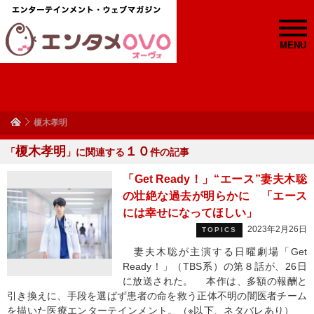
MENU
榎木孝明
榎木孝明
１０
「
」に関連する
件の記事
「Get Ready！」“エース”妻夫木聡
の壮絶な過去が明らかに 「エース
には幸せになってほしい」
2023年2月26日
TOPICS
妻夫木聡が主演する日曜劇場「Get
Ready！」（TBS系）の第８話が、26日
に放送された。 本作は、多額の報酬と
引き換えに、手段を選ばず患者の命を救う正体不明の闇医者チーム
を描いた医療エンターテインメント。（※以下、ネタバレあり）