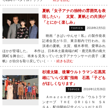
夏帆「女子アナの独特の雰囲気を表
現したい」 太賀、夏帆との共演が
「とにかく楽しみ」
2018年2月5日
TOPICS
映画『きばいやんせ！私』の製作発表
記者会見が５日、東京都内で行われ、出
演者の夏帆、太賀、榎木孝明、愛華みれ
ほかが登場した。 本作は、日本本土最南端の町・鹿児島県の南大
隅町を舞台に、将来を見失っていた女子アナウンサーの貴子（夏
帆）が自分を取り戻していく・・・
続きを読む
杉浦太陽、後輩ウルトラマン石黒英
雄に“いい父親”指南 石黒「子ども
がほしくなります」
2016年12月26日
TOPICS
Ａｍａｚｏｎオリジナル「ウルトラマ
ンオーブ ＴＨＥ ＯＲＩＧＩＮ ＳＡ
ＧＡ」配信開始記念イベントが２６日、