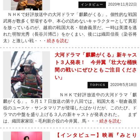
2020年11月22日
インタビュー
ＮＨＫで好評放送中の大河ドラマ「麒麟がくる」。個性的な戦国
武将が数多く登場する中、本心の読めないキャラクターとして異彩
を放っているのが、越前の戦国大名・朝倉義景だ。一時は美濃を逃
れた明智光秀（長谷川博己）をかくまい、後には織田信長（染谷将
太）と激しい戦・・・
続きを読む
大河ドラマ「麒麟がくる」新キャス
ト３人発表！ 今井翼「壮大な桶狭
間の戦いにぜひともご注目くださ
い」
2020年5月18日
TOPICS
ＮＨＫで好評放送中の大河ドラマ「麒
麟がくる」。５月１７日放送の第十八回では、戦国大名・朝倉義景
役のユースケ・サンタマリアが登場したばかりだが、このたび、ド
ラマの中盤を盛り上げる３人の新キャストが発表された。 まず
は、織田家家臣・毛利新介役の今井翼。馬・・・
続きを読む
【インタビュー】映画『みとり