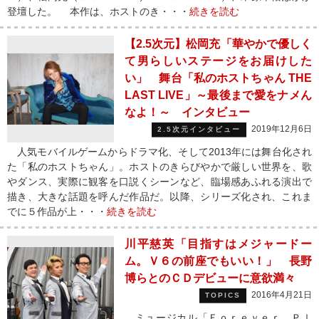
登壇した。 本作は、ホストのき・・・
続きを読む
【2.5次元】松岡充「華やかで優しく
て男らしいステージをお届けした
い」 舞台「私のホストちゃん THE
LAST LIVE」～最後まで愛をナメん
なよ！～ インタビュー
2019年12月6日
2.5次元インタビュー
人気モバイルゲームからドラマ化、そして2013年には舞台化され
た「私のホストちゃん」。ホストのきらびやかで厳しい世界を、歌
やダンス、実際に観客を口説くシーンなど、臨場感あふれる演出で
描き、大きな話題を呼んだ作品だ。以降、シリーズ化され、これま
でに５作品が上・・・
続きを読む
川平慈英「目指すはメジャードー
ム。Ｖ６の前座でもいい！」 長野
博らとのＣＤデビューに意欲満々
2016年4月21日
TOPICS
ミュージカル「Ｆｏｒｅｖｅｒ Ｐｌ