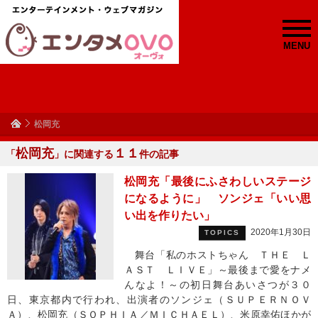
MENU
松岡充
松岡充
１１
「
」に関連する
件の記事
松岡充「最後にふさわしいステージ
になるように」 ソンジェ「いい思
い出を作りたい」
2020年1月30日
TOPICS
舞台「私のホストちゃん ＴＨＥ Ｌ
ＡＳＴ ＬＩＶＥ」～最後まで愛をナメ
んなよ！～の初日舞台あいさつが３０
日、東京都内で行われ、出演者のソンジェ（ＳＵＰＥＲＮＯＶ
Ａ）、松岡充（ＳＯＰＨＩＡ／ＭＩＣＨＡＥＬ）、米原幸佑ほかが