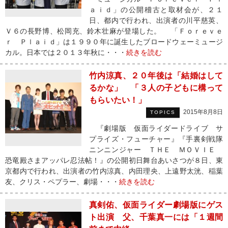
ａｉｄ」の公開稽古と取材会が、２１
日、都内で行われ、出演者の川平慈英、
Ｖ６の長野博、松岡充、鈴木壮麻が登場した。 「Ｆｏｒｅｖｅ
ｒ Ｐｌａｉｄ」は１９９０年に誕生したブロードウェーミュージ
カル。日本では２０１３年秋に・・・
続きを読む
竹内涼真、２０年後は「結婚はして
るかな」 「３人の子どもに構って
もらいたい！」
2015年8月8日
TOPICS
『劇場版 仮面ライダードライブ サ
プライズ・フューチャー』『手裏剣戦隊
ニンニンジャー ＴＨＥ ＭＯＶＩＥ
恐竜殿さまアッパレ忍法帖！』の公開初日舞台あいさつが８日、東
京都内で行われ、出演者の竹内涼真、内田理央、上遠野太洸、稲葉
友、クリス・ペプラー、劇場・・・
続きを読む
真剣佑、仮面ライダー劇場版にゲス
ト出演 父、千葉真一には「１週間