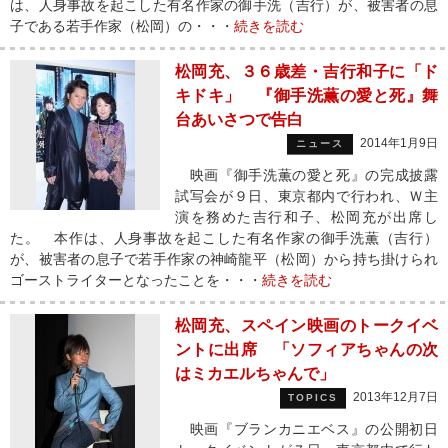
は、人身事故を起こした有名作家の御手洗（吉行）が、被害者の息
子である若手作家（松岡）の・・・
続きを読む
松岡充、３６歳差・吉行和子に「ド
キドキ」 『御手洗薫の愛と死』舞
台あいさつで告白
2014年1月9日
ニュース
映画『御手洗薫の愛と死』の完成披露
試写会が９日、東京都内で行われ、Ｗ主
演を務めた吉行和子、松岡充が出席し
た。 本作は、人身事故を起こした有名作家の御手洗薫（吉行）
が、被害者の息子で若手作家の神崎龍平（松岡）から持ち掛けられ
ゴーストライターとなったことを・・・
続きを読む
松岡充、スペイン映画のトークイベ
ントに出席 「ソフィアちゃんの次
はミカエルちゃんで」
2013年12月7日
TOPICS
映画『ブランカニエベス』の公開初日