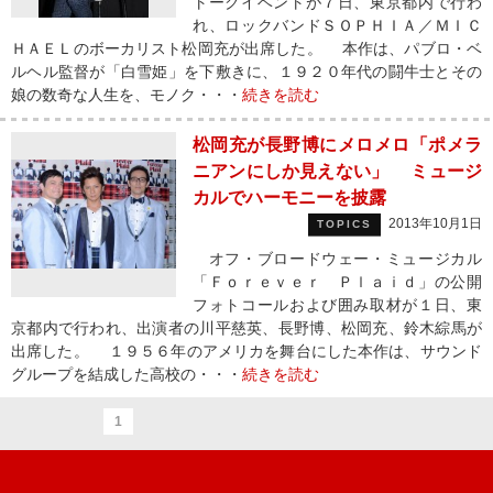
トークイベントが７日、東京都内で行わ
れ、ロックバンドＳＯＰＨＩＡ／ＭＩＣ
ＨＡＥＬのボーカリスト松岡充が出席した。 本作は、パブロ・ベ
ルヘル監督が「白雪姫」を下敷きに、１９２０年代の闘牛士とその
娘の数奇な人生を、モノク・・・
続きを読む
松岡充が長野博にメロメロ「ポメラ
ニアンにしか見えない」 ミュージ
カルでハーモニーを披露
2013年10月1日
TOPICS
オフ・ブロードウェー・ミュージカル
「Ｆｏｒｅｖｅｒ Ｐｌａｉｄ」の公開
フォトコールおよび囲み取材が１日、東
京都内で行われ、出演者の川平慈英、長野博、松岡充、鈴木綜馬が
出席した。 １９５６年のアメリカを舞台にした本作は、サウンド
グループを結成した高校の・・・
続きを読む
1