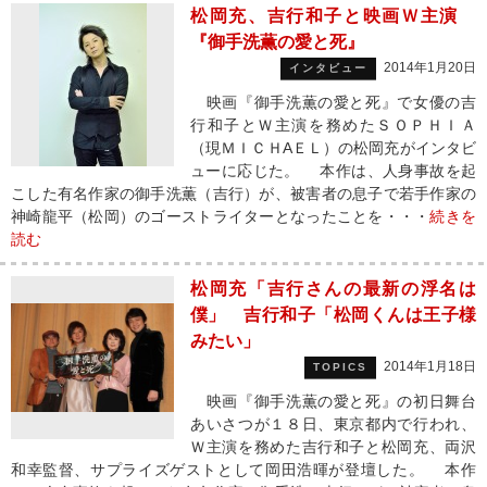
松岡充、吉行和子と映画Ｗ主演
『御手洗薫の愛と死』
2014年1月20日
インタビュー
映画『御手洗薫の愛と死』で女優の吉
行和子とＷ主演を務めたＳＯＰＨＩＡ
（現ＭＩＣＨAＥＬ）の松岡充がインタビ
ューに応じた。 本作は、人身事故を起
こした有名作家の御手洗薫（吉行）が、被害者の息子で若手作家の
神崎龍平（松岡）のゴーストライターとなったことを・・・
続きを
読む
松岡充「吉行さんの最新の浮名は
僕」 吉行和子「松岡くんは王子様
みたい」
2014年1月18日
TOPICS
映画『御手洗薫の愛と死』の初日舞台
あいさつが１８日、東京都内で行われ、
Ｗ主演を務めた吉行和子と松岡充、両沢
和幸監督、サプライズゲストとして岡田浩暉が登壇した。 本作