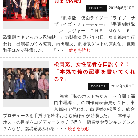
前まで内緒」
2015年6月10日
TOPICS
『劇場版 仮面ライダードライブ サ
プライズ・フューチャー』『手裏剣戦隊
ニンニンジャー ＴＨＥ ＭＯＶＩＥ
恐竜殿さまアッパレ忍法帖！』の製作会見が１０日、東京都内で行
われ、出演者の竹内涼真、内田理央、劇場版ゲストの真剣佑、筧美
和子ほかが登壇した。 『・・・
続きを読む
松岡充、女性記者を口説く？！
「本気で俺の記事を書いてくれ
る？」
2014年9月2日
TOPICS
舞台「私のホストちゃん ～血闘！福
岡中洲編～」の制作発表会見が２日、東
京都内で行われ、出演者の松岡充、総合
プロデュースを手掛ける鈴木おさむ氏ほかが登場した。 本作は、
ホストの世界をコメディータッチで描き、指名制やランキングシス
テムなど、臨場感あふれる・・・
続きを読む