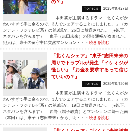
の？」
2025年8月27日
TOPICS
本田翼が主演するドラマ「北くんがか
わいすぎて手に余るので、3人でシェアすることにしました。」（カ
ンテレ・フジテレビ系）の第9話が、26日に放送された。（※以下、
ネタバレを含みます） 東子（志田未来）の預金通帳が盗まれた。
犯人は、東子の留守中に突然マンション・・・
続きを読む
「北くんシェア」“東子”志田未来の
周りでトラブルが発生 「イケオジが
怪しい」「お金を要求するって信じ
ていいの？」
2025年8月20日
TOPICS
本田翼が主演するドラマ「北くんがか
わいすぎて手に余るので、3人でシェアすることにしました。」（カ
ンテレ・フジテレビ系）の第8話が、19日に放送された。（※以下、
ネタバレを含みます） 西野（増子敦貴）とマンションに帰った南
（本田）は、東子（志田未来）から、明・・・
続きを読む
「北くんシェア」“北くん”岩瀬洋志