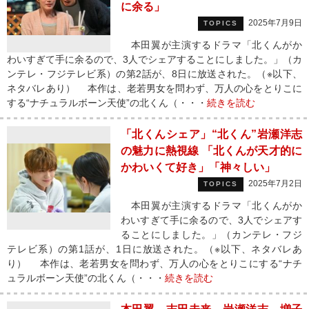
に余る」
2025年7月9日
TOPICS
本田翼が主演するドラマ「北くんがか
わいすぎて手に余るので、3人でシェアすることにしました。」（カ
ンテレ・フジテレビ系）の第2話が、8日に放送された。（※以下、
ネタバレあり） 本作は、老若男女を問わず、万人の心をとりこに
する“ナチュラルボーン天使”の北くん（・・・
続きを読む
「北くんシェア」“北くん”岩瀬洋志
の魅力に熱視線 「北くんが天才的に
かわいくて好き」「神々しい」
2025年7月2日
TOPICS
本田翼が主演するドラマ「北くんがか
わいすぎて手に余るので、3人でシェアす
ることにしました。」（カンテレ・フジ
テレビ系）の第1話が、1日に放送された。（※以下、ネタバレあ
り） 本作は、老若男女を問わず、万人の心をとりこにする“ナチ
ュラルボーン天使”の北くん（・・・
続きを読む