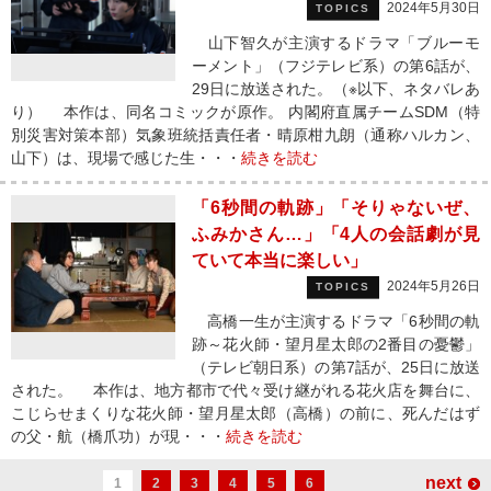
2024年5月30日
TOPICS
山下智久が主演するドラマ「ブルーモ
ーメント」（フジテレビ系）の第6話が、
29日に放送された。（※以下、ネタバレあ
り） 本作は、同名コミックが原作。 内閣府直属チームSDM（特
別災害対策本部）気象班統括責任者・晴原柑九朗（通称ハルカン、
山下）は、現場で感じた生・・・
続きを読む
「6秒間の軌跡」「そりゃないぜ、
ふみかさん…」「4人の会話劇が見
ていて本当に楽しい」
2024年5月26日
TOPICS
高橋一生が主演するドラマ「6秒間の軌
跡～花火師・望月星太郎の2番目の憂鬱」
（テレビ朝日系）の第7話が、25日に放送
された。 本作は、地方都市で代々受け継がれる花火店を舞台に、
こじらせまくりな花火師・望月星太郎（高橋）の前に、死んだはず
の父・航（橋爪功）が現・・・
続きを読む
next
1
2
3
4
5
6