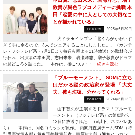
本田翼、志田未来、岩瀬洋志、増子
敦貴が異色ラブコメディーに挑戦 本
田「恋愛の中に人としての大切なこ
とが描かれている」
2025年6月29日
TOPICS
火ドラ★イレブン「北くんがかわいす
ぎて手に余るので、3人でシェアすることにしました。」（カンテ
レ・フジテレビ系・7月1日より毎週火曜よる11時放送）の取材会が
行われ、出演者の本田翼、志田未来、岩瀬洋志、増子敦貴がドラマ
の見どころを語った。 本作は、榊こつぶ・・・
続きを読む
「ブルーモーメント」 SDMに立ち
はだかる謎の政治家が登場 「大丈
夫。彼も海猿、分かってくれる」
2024年6月13日
TOPICS
山下智久が主演するドラマ「ブルーモ
ーメント」（フジテレビ系）の第8話が、
12日に放送された。（※以下、ネタバレあ
り） 本作は、同名コミックが原作。 内閣府直属チームSDM（特
別災害対策本部）気象班統括責任者・晴原柑九朗（通称ハルカン、