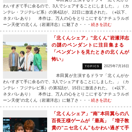
わいすぎて手に余るので、3人でシェアすることにしました。」（カ
ンテレ・フジテレビ系）の第4話が、22日に放送された。（※以下、
ネタバレあり） 本作は、万人の心をとりこにする“ナチュラルボ
ーン天使”の北くん（岩瀬洋志）に魅了さ・・・
続きを読む
「北くんシェア」“北くん”岩瀬洋志
の謎のペンダントに注目集まる
「ペンダントを見たときの北くんが
怖い」
2025年7月16日
TOPICS
本田翼が主演するドラマ「北くんがか
わいすぎて手に余るので、3人でシェアすることにしました。」（カ
ンテレ・フジテレビ系）の第3話が、15日に放送された。（※以下、
ネタバレあり） 本作は、万人の心をとりこにする“ナチュラルボ
ーン天使”の北くん（岩瀬洋志）に魅了さ・・・
続きを読む
「北くんシェア」“南”本田翼らの八
百長王様ゲームが「最高」 「増子敦
貴の“ニセ北くん”もかわい過ぎて手