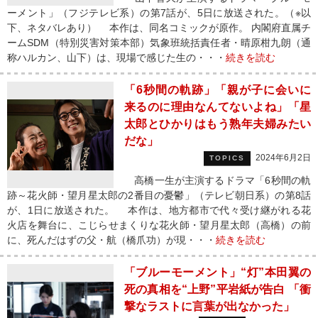
ーメント」（フジテレビ系）の第7話が、5日に放送された。（※以
下、ネタバレあり） 本作は、同名コミックが原作。 内閣府直属チ
ームSDM（特別災害対策本部）気象班統括責任者・晴原柑九朗（通
称ハルカン、山下）は、現場で感じた生の・・・
続きを読む
「6秒間の軌跡」「親が子に会いに
来るのに理由なんてないよね」「星
太郎とひかりはもう熟年夫婦みたい
だな」
2024年6月2日
TOPICS
高橋一生が主演するドラマ「6秒間の軌
跡～花火師・望月星太郎の2番目の憂鬱」（テレビ朝日系）の第8話
が、1日に放送された。 本作は、地方都市で代々受け継がれる花
火店を舞台に、こじらせまくりな花火師・望月星太郎（高橋）の前
に、死んだはずの父・航（橋爪功）が現・・・
続きを読む
「ブルーモーメント」“灯”本田翼の
死の真相を“上野”平岩紙が告白 「衝
撃なラストに言葉が出なかった」