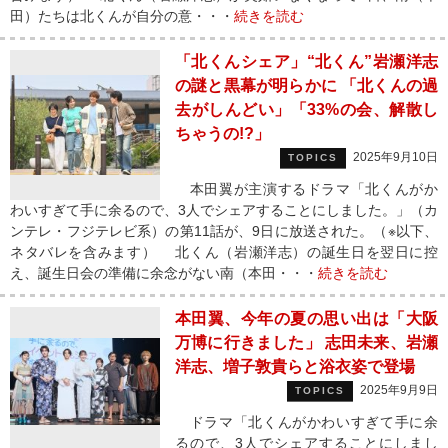
田）たちは北くんが自分の意・・・
続きを読む
「北くんシェア」“北くん”岩瀬洋志
の謎と黒幕が明らかに 「北くんの過
去がしんどい」「33%の会、解散し
ちゃうの!?」
2025年9月10日
TOPICS
本田翼が主演するドラマ「北くんがか
わいすぎて手に余るので、3人でシェアすることにしました。」（カ
ンテレ・フジテレビ系）の第11話が、9日に放送された。（※以下、
ネタバレを含みます） 北くん（岩瀬洋志）の誕生日を翌日に控
え、誕生日会の準備に余念がない南（本田・・・
続きを読む
本田翼、今年の夏の思い出は「大阪
万博に行きました」 志田未来、岩瀬
洋志、増子敦貴らと浴衣姿で登場
2025年9月9日
TOPICS
ドラマ「北くんがかわいすぎて手に余
るので、3人でシェアすることにしまし