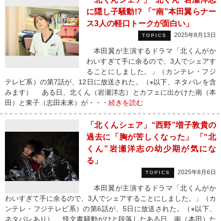
に隠し子騒動!? 「“南”本田翼らナー
ス3人の軽口トークが面白い」
2025年8月13日
TOPICS
本田翼が主演するドラマ「北くんがか
わいすぎて手に余るので、3人でシェアす
ることにしました。」（カンテレ・フジ
テレビ系）の第7話が、12日に放送された。（※以下、ネタバレを含
みます） ある日、北くん（岩瀬洋志）とカフェに出かけた南（本
田）と東子（志田未来）が・・・
続きを読む
「北くんシェア」“西野”増子敦貴の
過去に「胸が苦しくなった」 「“北
くん”岩瀬洋志の幼少期が気にな
る」
2025年8月6日
TOPICS
本田翼が主演するドラマ「北くんがか
わいすぎて手に余るので、3人でシェアすることにしました。」（カ
ンテレ・フジテレビ系）の第6話が、5日に放送された。（※以下、
ネタバレあり） 怪文書騒動がひと段落したある日、南（本田）た