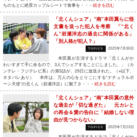
ちのもとに絶景カップルシートで食事を・・・
続きを読む
「北くんシェア」“南”本田翼らに怪
文書を送った犯人を考察 「“北く
ん”岩瀬洋志の過去に関係がある」
「別人格が犯人？」
2025年7月30日
TOPICS
本田翼が主演するドラマ「北くんがか
わいすぎて手に余るので、3人でシェアすることにしました。」（カ
ンテレ・フジテレビ系）の第5話が、29日に放送された。（※以下、
ネタバレあり） 本作は、万人の心をとりこにする“ナチュラルボ
ーン天使”の北くん（岩瀬洋志）に魅了さ・・・
続きを読む
「北くんシェア」“南”本田翼の意外
な過去が「切な過ぎた」 元カレと
の再会＆愛の告白に「結婚しない理
由が見つからない」
2025年7月23日
TOPICS
本田翼が主演するドラマ「北くんがか