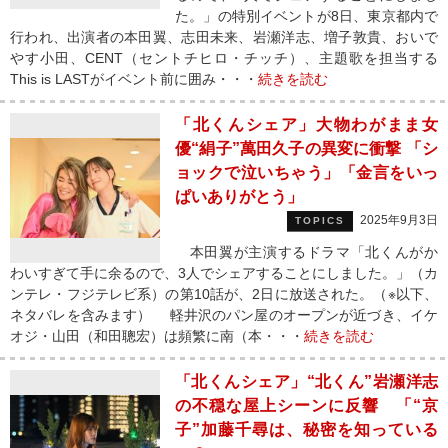
た。」の特別イベントが8日、東京都内で
行われ、出演者の本田翼、志田未来、岩瀬洋志、増子敦貴、おいで
やす小田、CENT（セントチヒロ・チッチ）、主題歌を担当する
This is LASTがイベント前に囲み・・・
続きを読む
「北くんシェア」大物わがまま女
優“絹子”萬田久子の異変に衝撃 「シ
ョックで泣いちゃう」「金言をいっ
ぱいありがとう」
2025年9月3日
TOPICS
本田翼が主演するドラマ「北くんがか
わいすぎて手に余るので、3人でシェアすることにしました。」（カ
ンテレ・フジテレビ系）の第10話が、2日に放送された。（※以下、
ネタバレを含みます） 軽井沢のパン屋のオープンが近づき、イケ
オジ・山田（和田聰宏）は頻繁に南（本・・・
続きを読む
「北くんシェア」“北くん”岩瀬洋志
の不穏な屋上シーンに反響 「“京
子”加藤千尋は、秘密を知っている