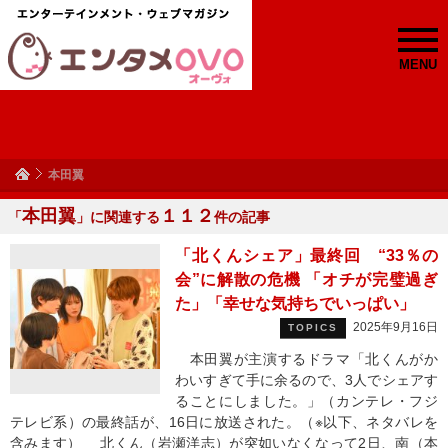
MENU
本田翼
本田翼
１１２
「
」に関連する
件の記事
「北くんシェア」最終回 “33％の
会”に解散の危機 「オチが完璧過ぎ
た」「幸せな気持ちでいっぱい」
2025年9月16日
TOPICS
本田翼が主演するドラマ「北くんがか
わいすぎて手に余るので、3人でシェアす
ることにしました。」（カンテレ・フジ
テレビ系）の最終話が、16日に放送された。（※以下、ネタバレを
含みます） 北くん（岩瀬洋志）が突如いなくなって2日、南（本