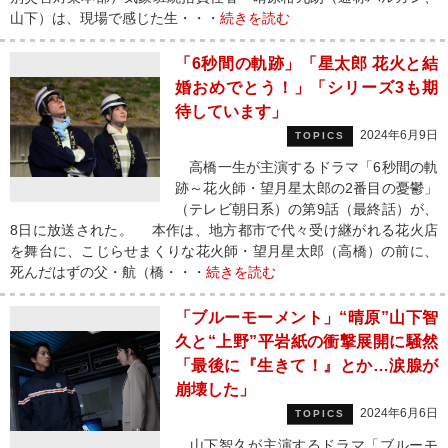
山下）は、現場で感じた生・・・
続きを読む
「6秒間の軌跡」「星太郎 花火と結
婚おめでとう！」「シリーズ3も期
待しています」
2024年6月9日
TOPICS
高橋一生が主演するドラマ「6秒間の軌
跡～花火師・望月星太郎の2番目の憂鬱」
（テレビ朝日系）の第9話（最終話）が、
8日に放送された。 本作は、地方都市で代々受け継がれる花火店
を舞台に、こじらせまくりな花火師・望月星太郎（高橋）の前に、
死んだはずの父・航（橋・・・
続きを読む
「ブルーモーメント」“晴原”山下智
久と“上野”平岩紙の衝撃展開に騒然
「最後に『生きて！』とか…涙腺が
崩壊した」
2024年6月6日
TOPICS
山下智久が主演するドラマ「ブルーモ