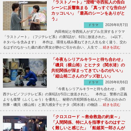
「ラストノート」“澄晴”寺西拓人の告白
シーンに反響集まる 「真っすぐな告白が
カッコいい」「最高のシーンをありがと
う」
2026年8月7日
ドラマ
内田有紀と寺西拓人がダブル主演するドラマ
「ラストノート」（フジテレビ系）の第5話が、6日に放送された。（※以下、
ネタバレを含みます） 本作は、環境も積み重ねてきた人生も全く違う、交わ
るはずのなかった歳の差の男女が静かに引かれ合い、人生で …
続きを読む
「今夜もシリアルキラーと待ち合わせ」
「磯貝（横山裕）とヒナタ（関水渚）の
共犯関係が深まってきているのがいい」
「縦山裕二さんのグッズ欲しい」
2026年8月6日
ドラマ
「今夜もシリアルキラーと待ち合わせ」（関
西テレビ／フジテレビ系）の第6話が5日に放送された。 本作は、警察の正義
よりも復讐（ふくしゅう）を優先し、秘密の共犯関係を結んだ一匹おおかみの
刑事・磯貝（横山裕）と第六感女子ヒナタ（関水渚）の物語 …
続きを読む
「クロスロード ～救命救急の約束～」
「人間関係、特に人を指導するのはすご
く難しいと感じた」「船越英一郎さんが