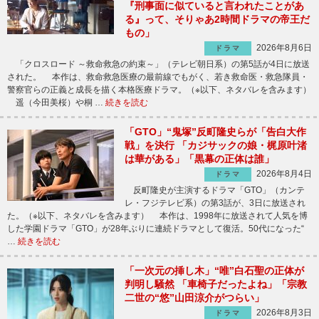
『刑事面に似ていると言われたことがあ
る』って、そりゃあ2時間ドラマの帝王だ
もの」
2026年8月6日
ドラマ
「クロスロード ～救命救急の約束～」（テレビ朝日系）の第5話が4日に放送
された。 本作は、救命救急医療の最前線でもがく、若き救命医・救急隊員・
警察官らの正義と成長を描く本格医療ドラマ。（※以下、ネタバレを含みます）
遥（今田美桜）や桐 …
続きを読む
「GTO」“鬼塚”反町隆史らが「告白大作
戦」を決行 「カジサックの娘・梶原叶渚
は華がある」「黒幕の正体は誰」
2026年8月4日
ドラマ
反町隆史が主演するドラマ「GTO」（カンテ
レ・フジテレビ系）の第3話が、3日に放送され
た。（※以下、ネタバレを含みます） 本作は、1998年に放送されて人気を博
した学園ドラマ「GTO」が28年ぶりに連続ドラマとして復活。50代になった“
…
続きを読む
「一次元の挿し木」“唯”白石聖の正体が
判明し騒然 「車椅子だったよね」「宗教
二世の“悠”山田涼介がつらい」
2026年8月3日
ドラマ