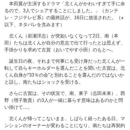
本田翼が主演するドラマ「北くんがかわいすぎて手に余
るので、3人でシェアすることにしました。」（カンテ
レ・フジテレビ系）の最終話が、16日に放送された。（※
以下、ネタバレを含みます）
北くん（岩瀬洋志）が突如いなくなって2日、南（本
田）たちは北くんが自分の意志で出て行ったとは思えず、
手掛かりを求めて古賀（おいでやす小田）のもとへ。
誕生日の夜、それまで何事にも受け身だった北くんが一
転して自らキーホルダーを選んだことを聞いた古賀は、北
くん自身が“33％の会”と別れることを選んだのではないか
と話し、南たちはショックを受ける。
さらに古賀は、その状況で、南、東子（志田未来）、西
野（増子敦貴）の3人が一緒に暮らす意味はあるのかと問
い掛けて…。
北くんが帰ってこないまま、しばらく経ったある日、マ
ンションのオーナーが変わることになり、南たちは再契約