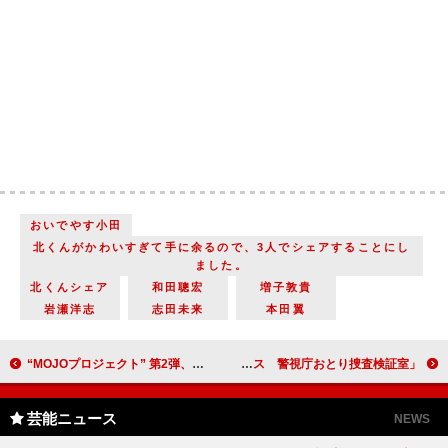
おいでやす小田
北くんがかわいすぎて手に余るので、3人でシェアすることにし
ました。
北くんシェア
和田聰宏
増子敦貴
岩瀬洋志
志田未来
本田翼
“MOJOプロジェクト” 第2弾、ミュージカル「どろんぱ」 小池徹平と屋比久知奈に加え、全キャストが決定
「スティンガース 警視庁おとり捜査検証室」「乾さんが裏切り者というのはミスリードな気がする」「もはや藤井流星本人よりも乾さんの方が好きかもしれない」
芸能ニュース
NEWS