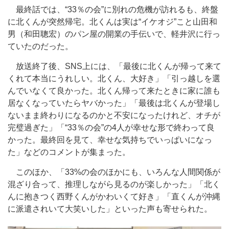
最終話では、“33％の会”に別れの危機が訪れるも、終盤
に北くんが突然帰宅。北くんは実は“イケオジ”こと山田和
男（和田聰宏）のパン屋の開業の手伝いで、軽井沢に行っ
ていたのだった。
放送終了後、SNS上には、「最後に北くんが帰って来て
くれて本当にうれしい。北くん、大好き」「引っ越しを選
んでいなくて良かった。北くん帰って来たときに家に誰も
居なくなっていたらヤバかった」「最後は北くんが登場し
ないまま終わりになるのかと不安になったけれど、オチが
完璧過ぎた」「“33％の会”の4人が幸せな形で終わって良
かった。最終回を見て、幸せな気持ちでいっぱいになっ
た」などのコメントが集まった。
このほか、「33%の会のほかにも、いろんな人間関係が
混ざり合って、推理しながら見るのが楽しかった」「北く
んに抱きつく西野くんがかわいくて好き」「直くんが沖縄
に派遣されいて大笑いした」といった声も寄せられた。