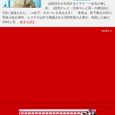
山田涼介が主演するドラマ「一次元の挿し
木」（読売テレビ・日本テレビ系）の第5話が、
2日に放送された。（※以下、ネタバレを含みます） 本作は、松下龍之介氏の
同名小説が原作。ヒマラヤ山中で発掘された200年前の人骨が、失踪した妹の
DNAと完 …
続きを読む
more »