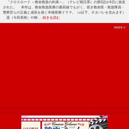
「クロスロード ～救命救急の約束～」（テレビ朝日系）の第5話が4日に放送
された。 本作は、救命救急医療の最前線でもがく、若き救命医・救急隊員・
警察官らの正義と成長を描く本格医療ドラマ。（※以下、ネタバレを含みます）
遥（今田美桜）や桐 …
続きを読む
more »