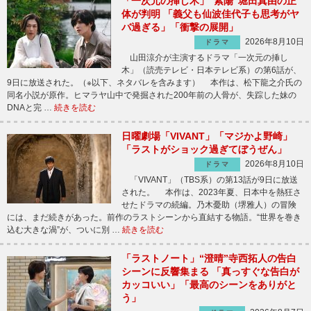
「一次元の挿し木」“紫陽”堀田真由の正
体が判明 「義父も仙波佳代子も思考がヤ
バ過ぎる」「衝撃の展開」
2026年8月10日
ドラマ
山田涼介が主演するドラマ「一次元の挿し
木」（読売テレビ・日本テレビ系）の第6話が、
9日に放送された。（※以下、ネタバレを含みます） 本作は、松下龍之介氏の
同名小説が原作。ヒマラヤ山中で発掘された200年前の人骨が、失踪した妹の
DNAと完 …
続きを読む
日曜劇場「VIVANT」「マジかよ野崎」
「ラストがショック過ぎてぼうぜん」
2026年8月10日
ドラマ
「VIVANT」（TBS系）の第13話が9日に放送
された。 本作は、2023年夏、日本中を熱狂さ
せたドラマの続編。乃木憂助（堺雅人）の冒険
には、まだ続きがあった。前作のラストシーンから直結する物語。“世界を巻き
込む大きな渦”が、ついに別 …
続きを読む
「ラストノート」“澄晴”寺西拓人の告白
シーンに反響集まる 「真っすぐな告白が
カッコいい」「最高のシーンをありがと
う」