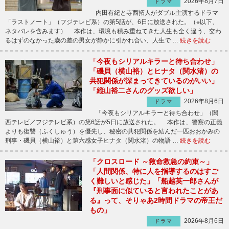
2026年8月7日
ドラマ
内田有紀と寺西拓人がダブル主演するドラマ
「ラストノート」（フジテレビ系）の第5話が、6日に放送された。（※以下、
ネタバレを含みます） 本作は、環境も積み重ねてきた人生も全く違う、交わ
るはずのなかった歳の差の男女が静かに引かれ合い、人生で …
続きを読む
「今夜もシリアルキラーと待ち合わせ」
「磯貝（横山裕）とヒナタ（関水渚）の
共犯関係が深まってきているのがいい」
「縦山裕二さんのグッズ欲しい」
2026年8月6日
ドラマ
「今夜もシリアルキラーと待ち合わせ」（関
西テレビ／フジテレビ系）の第6話が5日に放送された。 本作は、警察の正義
よりも復讐（ふくしゅう）を優先し、秘密の共犯関係を結んだ一匹おおかみの
刑事・磯貝（横山裕）と第六感女子ヒナタ（関水渚）の物語 …
続きを読む
「クロスロード ～救命救急の約束～」
「人間関係、特に人を指導するのはすご
く難しいと感じた」「船越英一郎さんが
『刑事面に似ていると言われたことがあ
る』って、そりゃあ2時間ドラマの帝王だ
もの」
2026年8月6日
ドラマ