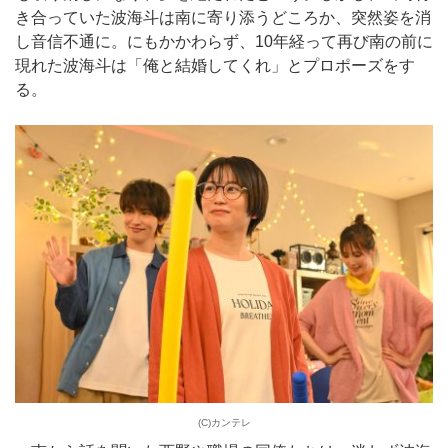
き合っていた波海斗は南に寄り添うどころか、突然姿を消
し音信不通に。にもかかわらず、10年経って再び南の前に
現れた波海斗は「俺と結婚してくれ」とプロポーズをす
る。
(C)カンテレ