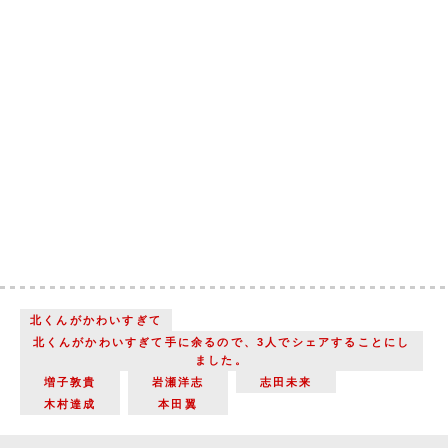
北くんがかわいすぎて
北くんがかわいすぎて手に余るので、3人でシェアすることにし
ました。
増子敦貴
岩瀬洋志
志田未来
木村達成
本田翼