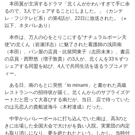
本田翼が主演するドラマ「北くんがかわいすぎて手に余
るので、3人でシェアすることにしました。」（カンテ
レ・フジテレビ系）の第4話が、22日に放送された。（※
以下、ネタバレあり）
本作は、万人の心をとりこにする“ナチュラルボーン天
使”の北くん（岩瀬洋志）に魅了された看護師の浅田南
（本田）、パン屋の店員・比留間東子（志田未来）、書店
の店員・西野悠（増子敦貴）の3人が、北くんを33％ずつ
シェアする同盟を結び、4人で共同生活を送るラブコメデ
ィー。
ある日、南のもとに突然「to minami」と書かれた高級
レストランへの招待状が届く。北くんからのサプライズデ
ートだと思って大喜びする南だが、当日、店で待っていた
のは元恋人の貴船波海斗（木村達成）だった。
中学からバレーボールに打ち込んでいた南は、高3のと
きに出場した全国大会で大けがを負い入院。実業団の内定
も取り消しになり、夢を絶たれたという。しかし、当時付