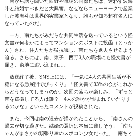
南から話を聞いた西野や職場の同僚たちは、迷わず波海
斗と結婚すべきだと大興奮。なぜならニューヨークで起業
した波海斗は世界的実業家となり、誰もが知る超有名人に
なっていたのだ。
一方、南たちがみだらな共同生活を送っているという怪
文書が何者かによってマンションのポストに投函（とうか
ん）され、住人たちが猛抗議し、南たちを退去させるよう
迫る。さらには、南、東子、西野3人の職場にも怪文書が
届き、窮地に追い込まれ…。
放送終了後、SNS上には、「一気に4人の共同生活が不
穏になる急展開でびっくり」「怪文書で33%の会がこれか
らどうなってしまうのか。次回の落ちが楽しみ」「ずっと
南を盗撮してる人は誰？ 4人の誰かが恨まれていたりす
るのかな」といったコメントが投稿された。
また、今回は南の過去が描かれたことから、「南さんの
過去が切な過ぎた。結婚の選択は本当に難しそう」「南ち
ゃんがまさかの頑張り屋のスポコン少女だった」「南ちゃ