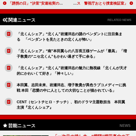
「誘拐の日」“汐里”安達祐実の壮絶な秘密が判明 犯人の考察も続々「“凛”永尾柚乃も犯人の候補に」
「スティンガース 警視庁おとり捜査検証室」「流星くんこれ当たり役じゃない！」「メンバーの個性が爆発しているスティンガース、最高！」
関連ニュース
RELATED NEWS
「北くんシェア」“北くん”岩瀬洋志の謎のペンダントに注目集ま
る 「ペンダントを見たときの北くんが怖い」
「北くんシェア」“南”本田翼らの八百長王様ゲームが「最高」 「増
子敦貴の“ニセ北くん”もかわい過ぎて手に余る」
「北くんシェア」“北くん”岩瀬洋志の魅力に熱視線 「北くんが天才
的にかわいくて好き」「神々しい」
本田翼、志田未来、岩瀬洋志、増子敦貴が異色ラブコメディーに挑
戦 本田「恋愛の中に人としての大切なことが描かれている」
CENT（セントチヒロ・チッチ）、初のドラマ主題歌担当 本田翼
主演『北くんシェア』
芸能ニュース
NEWS