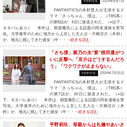
2024年8月7日
TOPICS
FANTASTICSの木村慧人が主演するド
ラマ「さっちゃん、僕は。」（TBS系）
の第8話が、6日に放送された。（※以下、
ネタバレあり） 本作は、朝賀庵氏による話題の同名漫画を実写
化。大学進学のために地方から上京した主人公・片桐京介（木村）
が、地元に残してきた彼女（中・・・
続きを読む
「さち僕」紫乃の夫“要”桜田通がつ
いに反撃へ 「京介はどうするんだろ
う」「ワクワクが止まらない」
2024年7月31日
TOPICS
FANTASTICSの木村慧人が主演するド
ラマ「さっちゃん、僕は。」（TBS系）
の第7話が、30日に放送された。（※以
下、ネタバレあり） 本作は、朝賀庵氏による話題の同名漫画を実
写化。大学進学のために地方から上京した主人公・片桐京介（木
村）が、地元に残してきた彼女（中・・・
続きを読む
平野莉玖、母親からは礼儀やあいさ