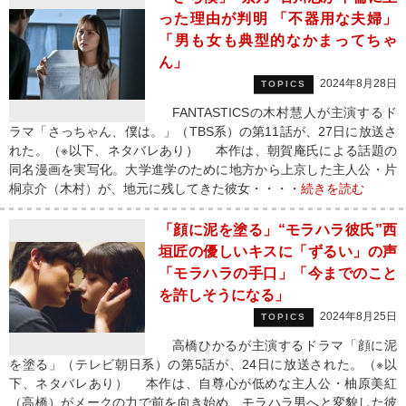
った理由が判明 「不器用な夫婦」
「男も女も典型的なかまってちゃ
ん」
2024年8月28日
TOPICS
FANTASTICSの木村慧人が主演するド
ラマ「さっちゃん、僕は。」（TBS系）の第11話が、27日に放送さ
れた。（※以下、ネタバレあり） 本作は、朝賀庵氏による話題の
同名漫画を実写化。大学進学のために地方から上京した主人公・片
桐京介（木村）が、地元に残してきた彼女・・・・
続きを読む
「顔に泥を塗る」“モラハラ彼氏”西
垣匠の優しいキスに「ずるい」の声
「モラハラの手口」「今までのこと
を許しそうになる」
2024年8月25日
TOPICS
高橋ひかるが主演するドラマ「顔に泥
を塗る」（テレビ朝日系）の第5話が、24日に放送された。（※以
下、ネタバレあり） 本作は、自尊心が低めな主人公・柚原美紅
（高橋）がメークの力で前を向き始め、モラハラ男へと変貌した彼