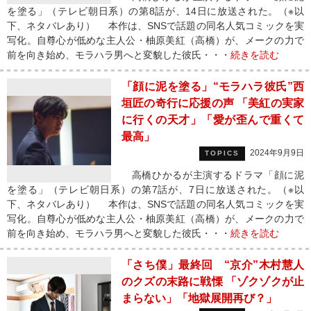
を塗る」（テレビ朝日系）の第8話が、14日に放送された。（※以
下、ネタバレあり） 本作は、SNSで話題の同名人気コミックを実
写化。自尊心が低めな主人公・柚原美紅（高橋）が、メークの力で
前を向き始め、モラハラ男へと変貌した彼氏・・・
続きを読む
「顔に泥を塗る」“モラハラ彼氏”西
垣匠の奇行に応援の声 「美紅の実家
に行くの天才」「愛が歪んで重くて
最高」
2024年9月9日
TOPICS
高橋ひかるが主演するドラマ「顔に泥
を塗る」（テレビ朝日系）の第7話が、7日に放送された。（※以
下、ネタバレあり） 本作は、SNSで話題の同名人気コミックを実
写化。自尊心が低めな主人公・柚原美紅（高橋）が、メークの力で
前を向き始め、モラハラ男へと変貌した彼氏・・・
続きを読む
「さち僕」最終回 “京介”木村慧人
のクズの末路に戦慄 「ゾクゾクが止
まらない」「地獄展開再び？」