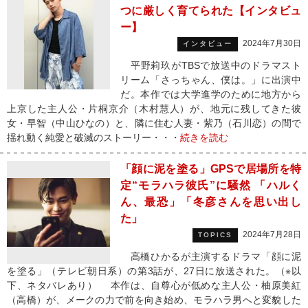
つに厳しく育てられた【インタビュ
ー】
2024年7月30日
インタビュー
平野莉玖がTBSで放送中のドラマスト
リーム「さっちゃん、僕は。」に出演中
だ。本作では大学進学のために地方から
上京した主人公・片桐京介（木村慧人）が、地元に残してきた彼
女・早智（中山ひなの）と、隣に住む人妻・紫乃（石川恋）の間で
揺れ動く純愛と破滅のストーリー・・・
続きを読む
「顔に泥を塗る」GPSで居場所を特
定“モラハラ彼氏”に騒然 「ハルく
ん、最恐」「冬彦さんを思い出し
た」
2024年7月28日
TOPICS
高橋ひかるが主演するドラマ「顔に泥
を塗る」（テレビ朝日系）の第3話が、27日に放送された。（※以
下、ネタバレあり） 本作は、自尊心が低めな主人公・柚原美紅
（高橋）が、メークの力で前を向き始め、モラハラ男へと変貌した