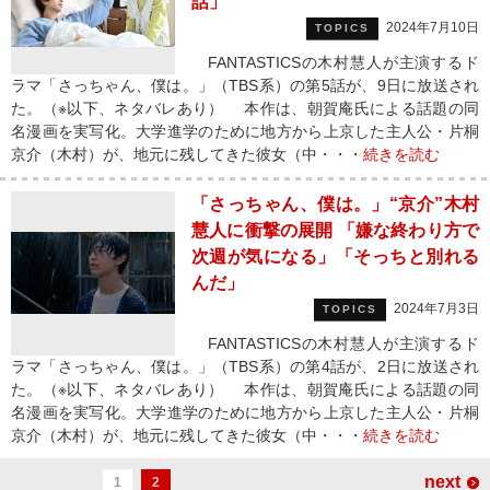
話」
2024年7月10日
TOPICS
FANTASTICSの木村慧人が主演するド
ラマ「さっちゃん、僕は。」（TBS系）の第5話が、9日に放送され
た。（※以下、ネタバレあり） 本作は、朝賀庵氏による話題の同
名漫画を実写化。大学進学のために地方から上京した主人公・片桐
京介（木村）が、地元に残してきた彼女（中・・・
続きを読む
「さっちゃん、僕は。」“京介”木村
慧人に衝撃の展開 「嫌な終わり方で
次週が気になる」「そっちと別れる
んだ」
2024年7月3日
TOPICS
FANTASTICSの木村慧人が主演するド
ラマ「さっちゃん、僕は。」（TBS系）の第4話が、2日に放送され
た。（※以下、ネタバレあり） 本作は、朝賀庵氏による話題の同
名漫画を実写化。大学進学のために地方から上京した主人公・片桐
京介（木村）が、地元に残してきた彼女（中・・・
続きを読む
next
1
2