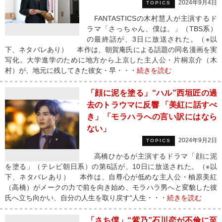
2024年9月4日
TOPICS
FANTASTICSの木村慧人が主演するド
ラマ「さっちゃん、僕は。」（TBS系）
の最終話が、3日に放送された。（※以
下、ネタバレあり） 本作は、朝賀庵氏による話題の同名漫画を実
写化。大学進学のために地方から上京した主人公・片桐京介（木
村）が、地元に残してきた彼女・早・・・
続きを読む
「顔に泥を塗る」“ハル”西垣匠の過
去のトラウマに反響 「美紅に話すべ
き」「モラハラへの言い訳にはなら
ない」
2024年9月2日
TOPICS
高橋ひかるが主演するドラマ「顔に泥
を塗る」（テレビ朝日系）の第6話が、10日に放送された。（※以
下、ネタバレあり） 本作は、自尊心が低めな主人公・柚原美紅
（高橋）がメークの力で前を向き始め、モラハラ男へと変貌した彼
氏へ立ち向かい、自分の人生を取り戻す“人生・・・
続きを読む
「さち僕」“紫乃”石川恋が不倫に至