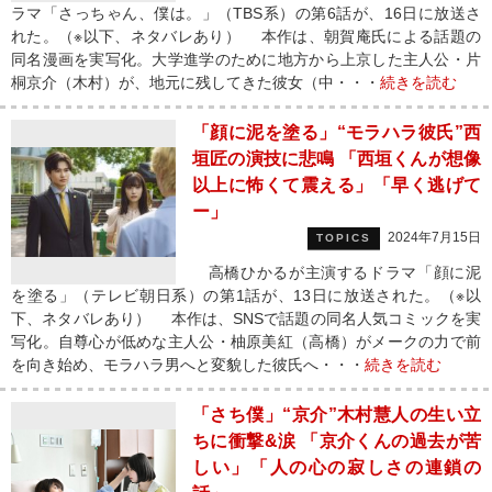
ラマ「さっちゃん、僕は。」（TBS系）の第6話が、16日に放送さ
れた。（※以下、ネタバレあり） 本作は、朝賀庵氏による話題の
同名漫画を実写化。大学進学のために地方から上京した主人公・片
桐京介（木村）が、地元に残してきた彼女（中・・・
続きを読む
「顔に泥を塗る」“モラハラ彼氏”西
垣匠の演技に悲鳴 「西垣くんが想像
以上に怖くて震える」「早く逃げて
ー」
2024年7月15日
TOPICS
高橋ひかるが主演するドラマ「顔に泥
を塗る」（テレビ朝日系）の第1話が、13日に放送された。（※以
下、ネタバレあり） 本作は、SNSで話題の同名人気コミックを実
写化。自尊心が低めな主人公・柚原美紅（高橋）がメークの力で前
を向き始め、モラハラ男へと変貌した彼氏へ・・・
続きを読む
「さち僕」“京介”木村慧人の生い立
ちに衝撃&涙 「京介くんの過去が苦
しい」「人の心の寂しさの連鎖の