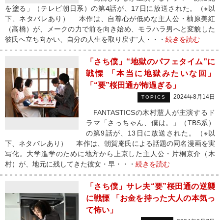
を塗る」（テレビ朝日系）の第4話が、17日に放送された。（※以
下、ネタバレあり） 本作は、自尊心が低めな主人公・柚原美紅
（高橋）が、メークの力で前を向き始め、モラハラ男へと変貌した
彼氏へ立ち向かい、自分の人生を取り戻す“人・・・
続きを読む
「さち僕」“地獄のパフェタイム”に
戦慄 「本当に地獄みたいな回」
「“要”桜田通が怖過ぎる」
2024年8月14日
TOPICS
FANTASTICSの木村慧人が主演するド
ラマ「さっちゃん、僕は。」（TBS系）
の第9話が、13日に放送された。（※以
下、ネタバレあり） 本作は、朝賀庵氏による話題の同名漫画を実
写化。大学進学のために地方から上京した主人公・片桐京介（木
村）が、地元に残してきた彼女・早・・・
続きを読む
「さち僕」サレ夫“要”桜田通の逆襲
に戦慄 「お金を持った大人の本気っ
て怖い」