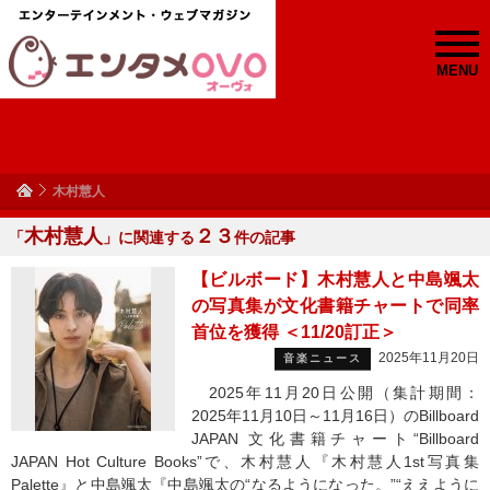
MENU
木村慧人
木村慧人
２３
「
」に関連する
件の記事
【ビルボード】木村慧人と中島颯太
の写真集が文化書籍チャートで同率
首位を獲得 ＜11/20訂正＞
2025年11月20日
音楽ニュース
2025年11月20日公開（集計期間：
2025年11月10日～11月16日）のBillboard
JAPAN 文化書籍チャート“Billboard
JAPAN Hot Culture Books”で、木村慧人『木村慧人1st写真集
Palette』と中島颯太『中島颯太の“なるようになった。”“ええように