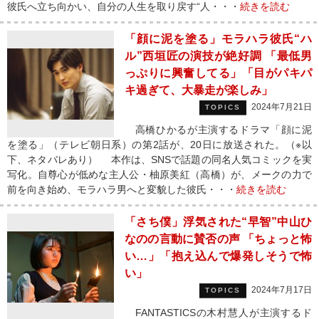
彼氏へ立ち向かい、自分の人生を取り戻す“人・・・
続きを読む
「顔に泥を塗る」モラハラ彼氏“ハ
ル”西垣匠の演技が絶好調 「最低男
っぷりに興奮してる」「目がパキパ
キ過ぎて、大暴走が楽しみ」
2024年7月21日
TOPICS
高橋ひかるが主演するドラマ「顔に泥
を塗る」（テレビ朝日系）の第2話が、20日に放送された。（※以
下、ネタバレあり） 本作は、SNSで話題の同名人気コミックを実
写化。自尊心が低めな主人公・柚原美紅（高橋）が、メークの力で
前を向き始め、モラハラ男へと変貌した彼氏・・・
続きを読む
「さち僕」浮気された“早智”中山ひ
なのの言動に賛否の声 「ちょっと怖
い…」「抱え込んで爆発しそうで怖
い」
2024年7月17日
TOPICS
FANTASTICSの木村慧人が主演するド