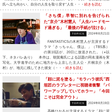
氏へ立ち向かい、自分の人生を取り戻す“人生・・・
続きを読む
「さち僕」早智に別れを告げられ
た“京介”木村慧人 「人生ハードモー
ド過ぎる」「最後の手紙が泣ける」
2024年8月21日
TOPICS
FANTASTICSの木村慧人が主演するド
ラマ「さっちゃん、僕は。」（TBS系）
の第10話が、20日に放送された。（※以
下、ネタバレあり） 本作は、朝賀庵氏による話題の同名漫画を実
写化。大学進学のために地方から上京した主人公・片桐京介（木
村）が、地元に残してきた彼女（・・・
続きを読む
「顔に泥を塗る」“モラハラ彼氏”西
垣匠のラブレターに視聴者衝撃 「パ
ワーアップしていてホラー」「今回
こそは完全アウト」
2024年8月19日
TOPICS
高橋ひかるが主演するドラマ「顔に泥