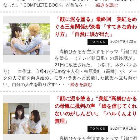
なった。” COMPLETE BOOK』が首位を・・・
続きを読む
「顔に泥を塗る」最終回 美紅をめ
ぐる三角関係が決着 「すてきな終わ
り方」「自然に涙が出た」
2024年9月23日
TOPICS
高橋ひかるが主演するドラマ「顔に泥
を塗る」（テレビ朝日系）の最終話が、
21日に放送された。（※以下、ネタバレあ
り） 本作は、自尊心が低めな主人公・柚原美紅（高橋）が、メー
クの力で前を向き始め、モラハラ男へと変貌した彼氏へ立ち向か
い、自分の人生を取り戻す“・・・
続きを読む
「顔に泥を塗る」“美紅”高橋ひかる
の母親に批判の声 「娘を信じてくれ
ないのがしんどい」「ハルくんより
無理」
2024年9月16日
TOPICS
高橋ひかるが主演するドラマ「顔に泥