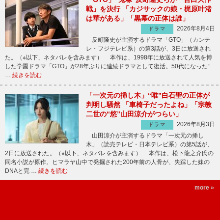
戦」を決行 「カジサックの娘・梶原叶渚
は華がある」「黒幕の正体は誰」
2026年8月4日
ドラマ
反町隆史が主演するドラマ「GTO」（カンテ
レ・フジテレビ系）の第3話が、3日に放送され
た。（※以下、ネタバレを含みます） 本作は、1998年に放送されて人気を博
した学園ドラマ「GTO」が28年ぶりに連続ドラマとして復活。50代になった“
…
続きを読む
「一次元の挿し木」“唯”白石聖の正体が
判明し騒然 「車椅子だったよね」「宗教
二世の“悠”山田涼介がつらい」
2026年8月3日
ドラマ
山田涼介が主演するドラマ「一次元の挿し
木」（読売テレビ・日本テレビ系）の第5話が、
2日に放送された。（※以下、ネタバレを含みます） 本作は、松下龍之介氏の
同名小説が原作。ヒマラヤ山中で発掘された200年前の人骨が、失踪した妹の
DNAと完 …
続きを読む
more »