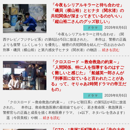
「今夜もシリアルキラーと待ち合わせ」
「磯貝（横山裕）とヒナタ（関水渚）の
共犯関係が深まってきているのがいい」
「縦山裕二さんのグッズ欲しい」
2026年8月6日
ドラマ
「今夜もシリアルキラーと待ち合わせ」（関
西テレビ／フジテレビ系）の第6話が5日に放送された。 本作は、警察の正義
よりも復讐（ふくしゅう）を優先し、秘密の共犯関係を結んだ一匹おおかみの
刑事・磯貝（横山裕）と第六感女子ヒナタ（関水渚）の物語 …
続きを読む
「クロスロード ～救命救急の約束～」
「人間関係、特に人を指導するのはすご
く難しいと感じた」「船越英一郎さんが
『刑事面に似ていると言われたことがあ
る』って、そりゃあ2時間ドラマの帝王だ
もの」
2026年8月6日
ドラマ
「クロスロード ～救命救急の約束～」（テレビ朝日系）の第5話が4日に放送
された。 本作は、救命救急医療の最前線でもがく、若き救命医・救急隊員・
警察官らの正義と成長を描く本格医療ドラマ。（※以下、ネタバレを含みます）
遥（今田美桜）や桐 …
続きを読む
「GTO」“鬼塚”反町隆史らが「告白大作