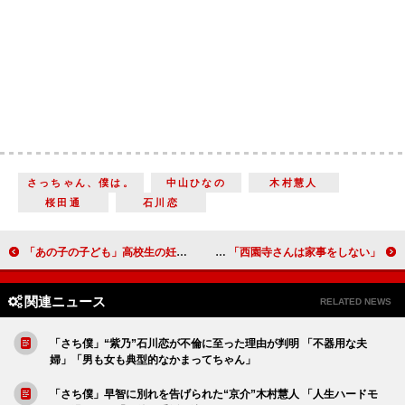
さっちゃん、僕は。
中山ひなの
木村慧人
桜田通
石川恋
「あの子の子ども」高校生の妊娠“福”桜田ひよりの決断に 「難しい選択過ぎる」「考えが甘いと思ってしまう」
「西園寺さんは家事をしない」 “横井”津田健次郎のライブ配信、出汁の話しに泣 「え、泣いちゃう。最終回すぎる」
関連ニュース
RELATED NEWS
「さち僕」“紫乃”石川恋が不倫に至った理由が判明 「不器用な夫
婦」「男も女も典型的なかまってちゃん」
「さち僕」早智に別れを告げられた“京介”木村慧人 「人生ハードモ