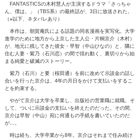
FANTASTICSの木村慧人が主演するドラマ「さっちゃ
ん、僕は。」（TBS系）の最終話が、3日に放送された。
（※以下、ネタバレあり）
本作は、朝賀庵氏による話題の同名漫画を実写化。大学
進学のために地方から上京した主人公・片桐京介（木村）
が、地元に残してきた彼女・早智（中山ひなの）と、隣に
住む人妻・紫乃（石川恋）の間で揺れ動く、裏切りから始
まる純愛と破滅のストーリー。
紫乃（石川）と要（桜田通）を前に改めて示談金の話し
合いを行った京介は、4年の月日をかけて支払いをするこ
とを約束する。
やがて京介は大学を卒業し、出版社の営業職に就職。そ
して、ついに示談金の支払いを終えたのだった。その間、
京介は早智（中山）宛に何通もの手紙を書いていたのだ
が…。
時は経ち、大学卒業から8年。京介はそれまで住み続け