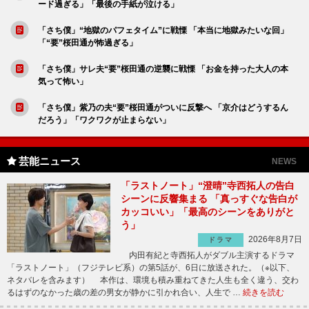
ード過ぎる」「最後の手紙が泣ける」
「さち僕」“地獄のパフェタイム”に戦慄 「本当に地獄みたいな回」
「“要”桜田通が怖過ぎる」
「さち僕」サレ夫“要”桜田通の逆襲に戦慄 「お金を持った大人の本
気って怖い」
「さち僕」紫乃の夫“要”桜田通がついに反撃へ 「京介はどうするん
だろう」「ワクワクが止まらない」
芸能ニュース
NEWS
「ラストノート」“澄晴”寺西拓人の告白
シーンに反響集まる 「真っすぐな告白が
カッコいい」「最高のシーンをありがと
う」
2026年8月7日
ドラマ
内田有紀と寺西拓人がダブル主演するドラマ
「ラストノート」（フジテレビ系）の第5話が、6日に放送された。（※以下、
ネタバレを含みます） 本作は、環境も積み重ねてきた人生も全く違う、交わ
るはずのなかった歳の差の男女が静かに引かれ合い、人生で …
続きを読む