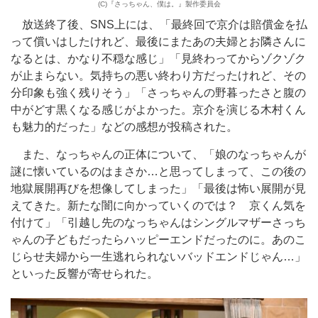
(C)『さっちゃん、僕は。』製作委員会
放送終了後、SNS上には、「最終回で京介は賠償金を払
って償いはしたけれど、最後にまたあの夫婦とお隣さんに
なるとは、かなり不穏な感じ」「見終わってからゾクゾク
が止まらない。気持ちの悪い終わり方だったけれど、その
分印象も強く残りそう」「さっちゃんの野暮ったさと腹の
中がどす黒くなる感じがよかった。京介を演じる木村くん
も魅力的だった」などの感想が投稿された。
また、なっちゃんの正体について、「娘のなっちゃんが
謎に懐いているのはまさか…と思ってしまって、この後の
地獄展開再びを想像してしまった」「最後は怖い展開が見
えてきた。新たな闇に向かっていくのでは？ 京くん気を
付けて」「引越し先のなっちゃんはシングルマザーさっち
ゃんの子どもだったらハッピーエンドだったのに。あのこ
じらせ夫婦から一生逃れられないバッドエンドじゃん…」
といった反響が寄せられた。