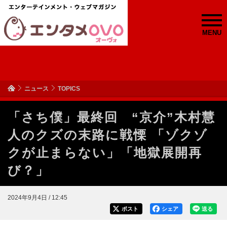
MENU
ニュース
TOPICS
「さち僕」最終回 “京介”木村慧
人のクズの末路に戦慄 「ゾクゾ
クが止まらない」「地獄展開再
び？」
2024年9月4日 / 12:45
ポスト
シェア
送る