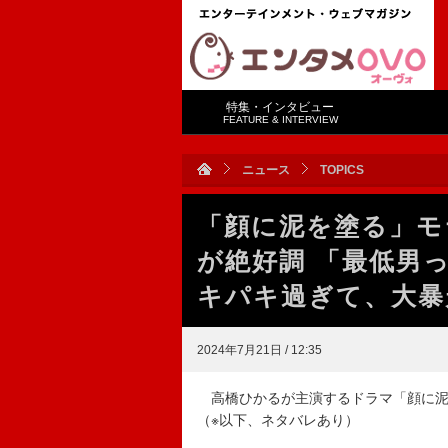
特集・インタビュー
FEATURE & INTERVIEW
ニュース
TOPICS
「顔に泥を塗る」モ
が絶好調 「最低男
キパキ過ぎて、大暴
2024年7月21日 / 12:35
高橋ひかるが主演するドラマ「顔に泥を
（※以下、ネタバレあり）