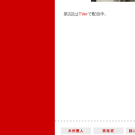
第2話は
TVer
で配信中。
木村慧人
西垣匠
顔