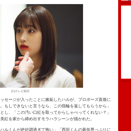
(C)テレビ朝日
ッセージが入ったことに嫉妬したハルが、プロポーズ直後に
先。もしできないと言うなら、この指輪を返してもらうから」
落とし、「この汚い口紅を取ってからしゃべってくれない？」
、美紅を家から締め出すモラハラシーンが描かれた。
らハルくんが絶好調過ぎて怖い」「西垣くんの最低男っぷりに