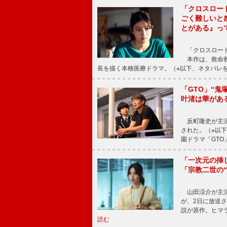
「クロスロー
ごく難しいと
とがある』っ
「クロスロード
本作は、救命救
長を描く本格医療ドラマ。（※以下、ネタバレ
「GTO」“
叶渚は華があ
反町隆史が主演
された。（※以
園ドラマ「GTO
「一次元の挿
「宗教二世の
山田涼介が主演
が、2日に放送
説が原作。ヒマラ
読む