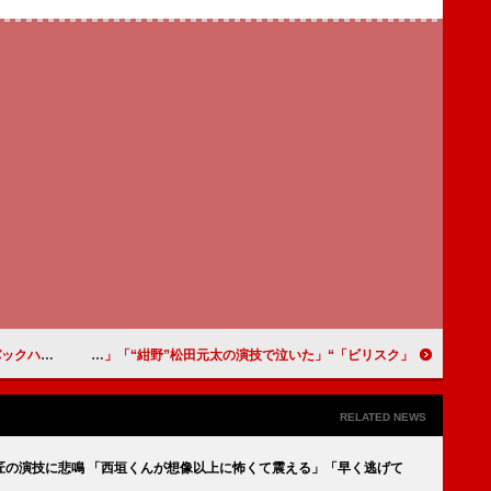
んがたまらない」
「ビリスク」“加賀美”山田涼介がスクールカースト問題を痛快解決 「こんな先生がいたら面白い」「“紺野”松田元太の演技で泣いた」
RELATED NEWS
匠の演技に悲鳴 「西垣くんが想像以上に怖くて震える」「早く逃げて