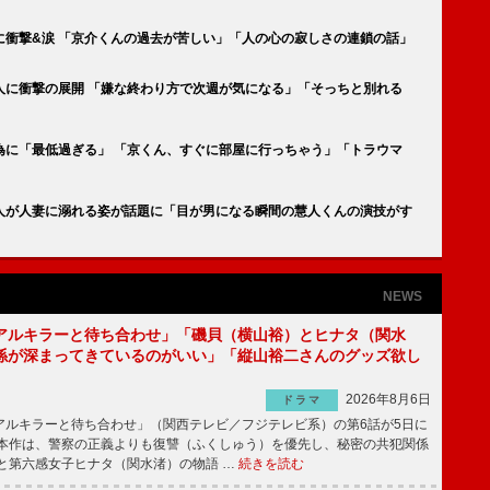
に衝撃&涙 「京介くんの過去が苦しい」「人の心の寂しさの連鎖の話」
人に衝撃の展開 「嫌な終わり方で次週が気になる」「そっちと別れる
為に「最低過ぎる」 「京くん、すぐに部屋に行っちゃう」「トラウマ
慧人が人妻に溺れる姿が話題に「目が男になる瞬間の慧人くんの演技がす
NEWS
アルキラーと待ち合わせ」「磯貝（横山裕）とヒナタ（関水
係が深まってきているのがいい」「縦山裕二さんのグッズ欲し
2026年8月6日
ドラマ
ルキラーと待ち合わせ」（関西テレビ／フジテレビ系）の第6話が5日に
本作は、警察の正義よりも復讐（ふくしゅう）を優先し、秘密の共犯関係
と第六感女子ヒナタ（関水渚）の物語 …
続きを読む