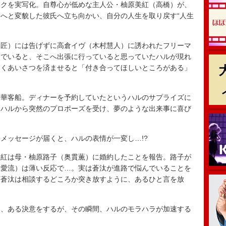
ックを実写化。自尊心が低めな主人公・柚原美紅（高橋）が、
へと変貌した彼氏へ立ち向かい、自分の人生を取り戻す“人生
匠）には告げずに高倉イヴ（木村慧人）に誘われたフリーマ
んでいると、そこへ出張に行っていると思っていたハルが現れ
たくあいさつを済ませると「付き合ってほしいところがある」
華客船。ディナーを予約していたというハルのサプライズに
にハルから突然のプロポーズを受け、夢のような出来事に喜び
メッセージが届くと、ハルの表情が一変し…!?
紅は母・柚原路子（奥貫薫）に婚約したことを報告。路子が
塚愛流）は薄い反応で…。実は蒼汰が進路で悩んでいることを
、蒼汰は相談するどころか突き放すように、あるひと言を放
、ある決意をするが、その瞬間、ハルのモラハラが加速する