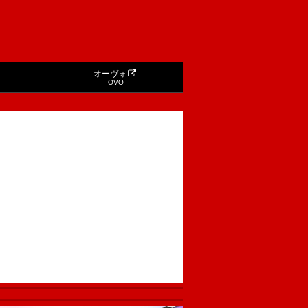
オーヴォ
OVO