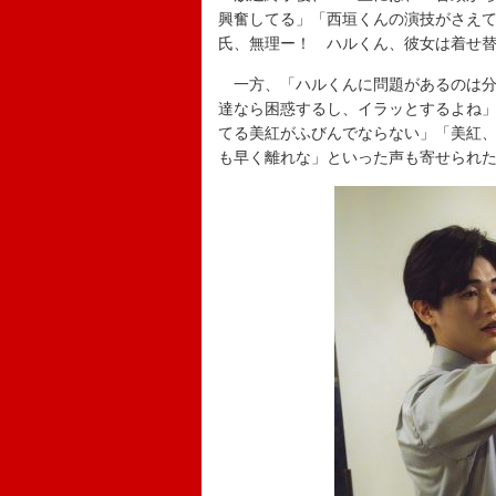
興奮してる」「西垣くんの演技がさえ
氏、無理ー！ ハルくん、彼女は着せ
一方、「ハルくんに問題があるのは分
達なら困惑するし、イラッとするよね
てる美紅がふびんでならない」「美紅
も早く離れな」といった声も寄せられ