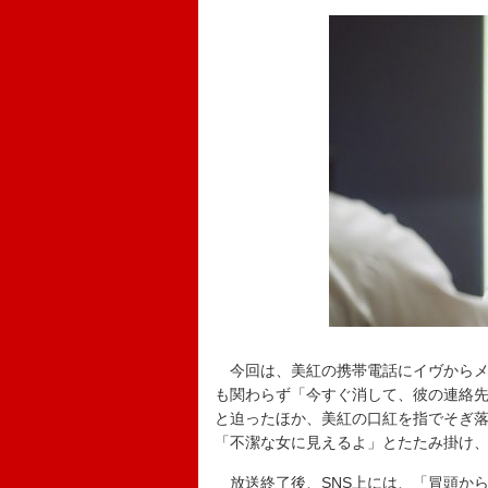
今回は、美紅の携帯電話にイヴからメ
も関わらず「今すぐ消して、彼の連絡
と迫ったほか、美紅の口紅を指でそぎ
「不潔な女に見えるよ」とたたみ掛け
放送終了後、SNS上には、「冒頭か