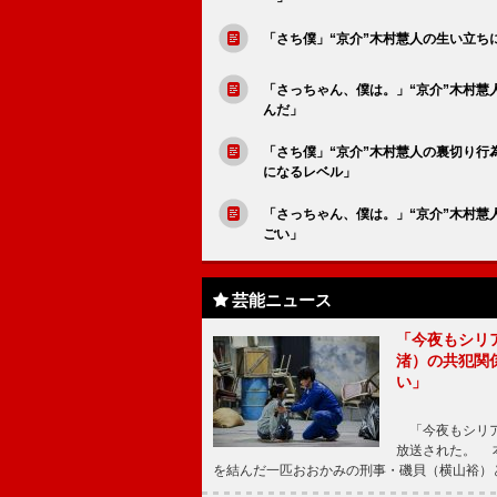
「さち僕」“京介”木村慧人の生い立ち
「さっちゃん、僕は。」“京介”木村慧
んだ」
「さち僕」“京介”木村慧人の裏切り行
になるレベル」
「さっちゃん、僕は。」“京介”木村
ごい」
芸能ニュース
「今夜もシリ
渚）の共犯関
い」
「今夜もシリア
放送された。 
を結んだ一匹おおかみの刑事・磯貝（横山裕）