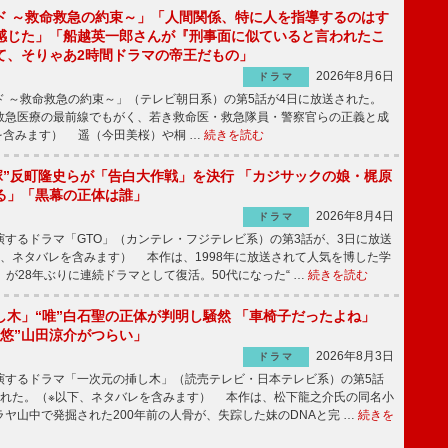
ド ～救命救急の約束～」「人間関係、特に人を指導するのはす
感じた」「船越英一郎さんが『刑事面に似ていると言われたこ
て、そりゃあ2時間ドラマの帝王だもの」
2026年8月6日
ドラマ
 ～救命救急の約束～」（テレビ朝日系）の第5話が4日に放送された。
急医療の最前線でもがく、若き救命医・救急隊員・警察官らの正義と成
を含みます） 遥（今田美桜）や桐 …
続きを読む
鬼塚”反町隆史らが「告白大作戦」を決行 「カジサックの娘・梶原
る」「黒幕の正体は誰」
2026年8月4日
ドラマ
するドラマ「GTO」（カンテレ・フジテレビ系）の第3話が、3日に放送
下、ネタバレを含みます） 本作は、1998年に放送されて人気を博した学
」が28年ぶりに連続ドラマとして復活。50代になった“ …
続きを読む
し木」“唯”白石聖の正体が判明し騒然 「車椅子だったよね」
“悠”山田涼介がつらい」
2026年8月3日
ドラマ
するドラマ「一次元の挿し木」（読売テレビ・日本テレビ系）の第5話
された。（※以下、ネタバレを含みます） 本作は、松下龍之介氏の同名小
ヤ山中で発掘された200年前の人骨が、失踪した妹のDNAと完 …
続きを