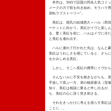
本作は、SNSで話題の同名人気コミ
メークの力で前を向き始め、モラハラ男
逆転ラブストーリー”。
美紅は、彼氏の結城悠久＝ハル（西垣
ーケットに向かう。美紅がイヴと楽し
る。驚く美紅を前に、ハルはイヴに冷
と美紅を連れ出す。
ハルに連れて行かれた先は、なんと豪
美紅はうれしさを感じていると、さら
をかみしめる美紅。
しかし、そこへ美紅の携帯にイヴから
そんなハルに不安を抱きながらも、美
手放しで喜ぶ一方、弟の柚原蒼汰（窪
知り、美紅は相談に乗ると申し出るが
ち、美紅の心に深く突き刺さる。
それをきっかけに考えを巡らす美紅は
ことに…。