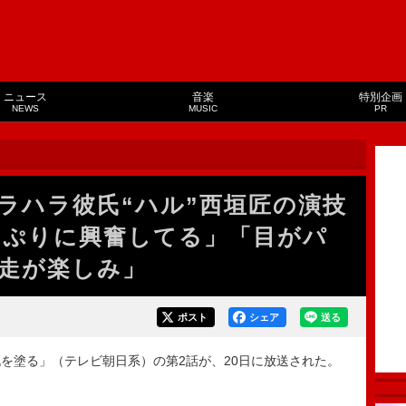
ニュース
音楽
特別企画
NEWS
MUSIC
PR
ラハラ彼氏“ハル”西垣匠の演技
っぷりに興奮してる」「目がパ
走が楽しみ」
ポスト
シェア
送る
塗る」（テレビ朝日系）の第2話が、20日に放送された。