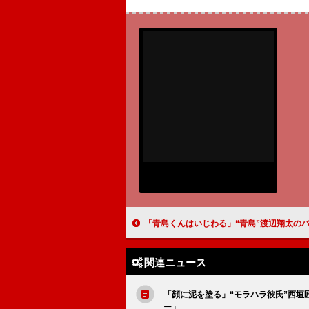
「青島くんはいじわる」“青島”渡辺翔太のバックハグに反響 「年下感が出てる」「優しい青島く
関連ニュース
「顔に泥を塗る」“モラハラ彼氏”西垣
ー」