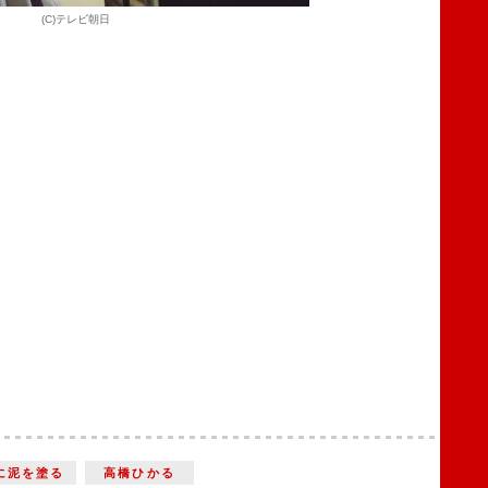
(C)テレビ朝日
に泥を塗る
高橋ひかる