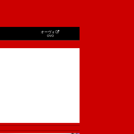
オーヴォ
OVO