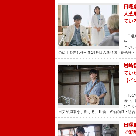
日曜
人芝
てい
日曜劇
た。 
けでな
のに手を差し伸べる19番目の新領域・総合診・
岩崎
てい
【イ
TBS
送中。
ンコミ
田文が脚本を手掛ける、19番目の新領域・総合
日曜
で8