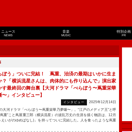
ニュース
音楽
特別企画
NEWS
MUSIC
PR
事
らぼう」ついに完結！ 蔦重、治済の最期はいかに生ま
か？「横浜流星さんは、肉体的にも作り込んで」演出家
かす最終回の舞台裏【大河ドラマ「べらぼう〜蔦重栄華
噺〜」インタビュー】
2025年12月14日
インタビュー
の大河ドラマ「べらぼう〜蔦重栄華乃夢噺〜」。“江戸のメディア王”と呼
“蔦重”こと蔦屋重三郎（横浜流星）の波乱万丈の生涯を描く物語は、12月
うえいがのゆめばなし)」を持ってついに完結した。人を食ったような蔦重