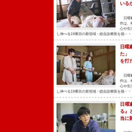
いる
日曜劇
作は、
心や生
し伸べる19番目の新領域・総合診療医を描・・
日曜
た」
を打
日曜劇
作は、
心や生
し伸べる19番目の新領域・総合診療医を描・・
日曜
る』
当に