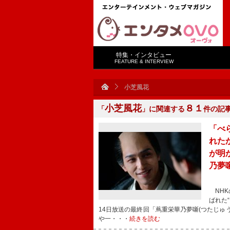
特集・インタビュー
FEATURE & INTERVIEW
小芝風花
小芝風花
８１
「
」に関連する
件の記
「べ
れた
が明
乃夢
NHK
ばれた
14日放送の最終回「蔦重栄華乃夢噺(つたじゅ
や一・・・
続きを読む