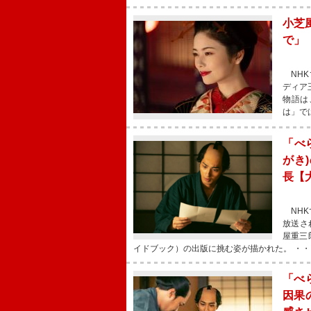
小芝
で」
NHK
ディア
物語は
は」で
「べ
がき
長【
NHK
放送さ
屋重三
イドブック）の出版に挑む姿が描かれた。 ・・
「べ
因果