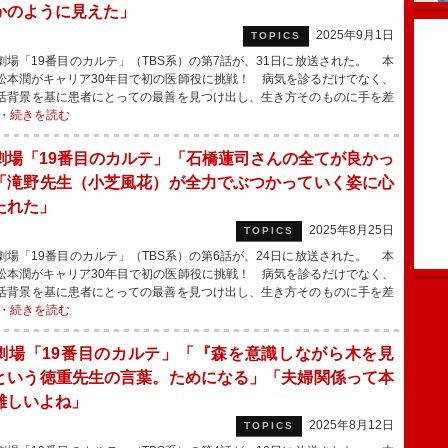
かのように見えた」
2025年9月1日
TOPICS
場「19番目のカルテ」（TBS系）の第7話が、31日に放送された。 本
松本潤がキャリア30年目で初の医師役に挑戦！ 病気を診るだけでなく、
活背景を基に患者にとっての最善を見つけ出し、生き方そのものに手を差
・
続きを読む
劇場「19番目のカルテ」「石橋蓮司さんの全てが良かっ
「滝野先生（小芝風花）が全力でぶつかっていく姿に心
たれた」
2025年8月25日
TOPICS
場「19番目のカルテ」（TBS系）の第6話が、24日に放送された。 本
松本潤がキャリア30年目で初の医師役に挑戦！ 病気を診るだけでなく、
活背景を基に患者にとっての最善を見つけ出し、生き方そのものに手を差
・
続きを読む
劇場「19番目のカルテ」「『森を意識しながら木を見
という徳重先生の言葉。ためになる」「夫婦関係って本
難しいよね」
2025年8月12日
TOPICS