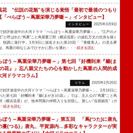
風花 “伝説の花魁”を演じる覚悟「最初で最後のつもり
【「べらぼう～蔦重栄華乃夢噺～」インタビュー】
2025年3月9日
インタビュー
で好評放送中の大河ドラマ「べらぼう～蔦重栄華乃夢噺～」。“江戸のメ
王”と呼ばれた“蔦重”こと蔦屋重三郎（横浜流星）の波乱万丈の生涯を描く
、快調に進行中。3月9日に放送された第10回「『青楼美人』の見る夢
は、蔦重の幼なじみでひそかに思いを通わ・・・
続きを読む
らぼう～蔦重栄華乃夢噺～」第七回「好機到来『籬(ま
)の花』」忘八親父たちの心を動かした蔦重の人間的成
大河ドラマコラム】
2025年2月20日
コラム
で好評放送中の大河ドラマ「べらぼう～蔦重栄華乃夢噺～」。2月16日に
れた第七回「好機到来『籬(まがき)の花』」では、主人公の”蔦重“こと蔦
郎（横浜流星）が、地本問屋の仲間入りを目指し、新しい“吉原細見”（ガ
・
続きを読む
らぼう～蔦重栄華乃夢噺～」第五回 「蔦(つた)に唐丸
の蔓(つる)」唐丸、平賀源内…多彩なキャラクターが実