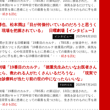
場「19番目のカルテ」（TBS系）の第4話が、10日に放送された。 本
松本潤がキャリア30年目で初の医師役に挑戦！ 病気を診るだけでなく、
活背景を基に患者にとっての最善を見つけ出し、生き方そのものに手を差
・
続きを読む
尋也、松本潤は「目が何個付いているのだろうと思うく
、現場を把握されている」 日曜劇場【インタビュー】
2025年8月10日
インタビュー
が主演する日曜劇場「19番目のカルテ」（TBS系）が放送中だ。本作
士屋カツヒト氏の漫画『19番目のカルテ 徳重晃の問診』が原作。病気を
けでなく、心や生活背景をもとに患者にとっての最善を見つけ出し、生き
ものに手を差し伸べる19番目の新領域「・・・
続きを読む
劇場「19番目のカルテ」「徳重先生みたいなお医者さん
たら、救われる人がたくさんいるだろうな」 「現実で
合診療科が当たり前の世の中になったらいいな」
2025年7月14日
TOPICS
場「19番目のカルテ」（TBS系）の第1話が、13日に放送された。 本
松本潤がキャリア30年目で初の医師役に挑戦！ 病気を診るだけでなく、
活背景を基に患者にとっての最善を見つけ出し、生き方そのものに手を差
・
続きを読む