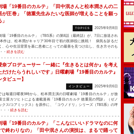
劇場「19番目のカルテ」「田中泯さんと松本潤さんの二
居が圧巻」「徳重先生みたいな医師が増えることを願っ
る」
2025年9月8日
TOPICS
場「19番目のカルテ」（TBS系）の第8話（最終話）が、7日に放送され
本作は、松本潤がキャリア30年目で初の医師役に挑戦！ 病気を診るだ
く、心や生活背景を基に患者にとっての最善を見つけ出し、生き方そのも
・・
続きを読む
愛奈プロデューサー「一緒に『生きるとは何か』を考え
ただけたらうれしいです」日曜劇場『19番目のカルテ』
ンタビュー】
2025年9月6日
インタビュー
では毎週日曜夜9時から、松本潤主演の日曜劇場「19番目のカルテ」が放
富士屋カツヒトによる連載漫画「19番目のカルテ 徳重晃の問診」（ゼノ
ックス/コアミックス）を原作に、「コウノドリ」シリーズ（TBS系）の坪
・・・
続きを読む
劇場「19番目のカルテ」「こんなにいいドラマなのに何
話で終わりなの」「田中泯さんの演技は、まるで踊って