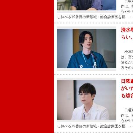
日曜劇
作は、
心や生
し伸べる19番目の新領域・総合診療医を描・・
清水
らい
松本潤
は、富
診るだ
方その
日曜
がい
も総
日曜劇
作は、
心や生
し伸べる19番目の新領域・総合診療医を描・・