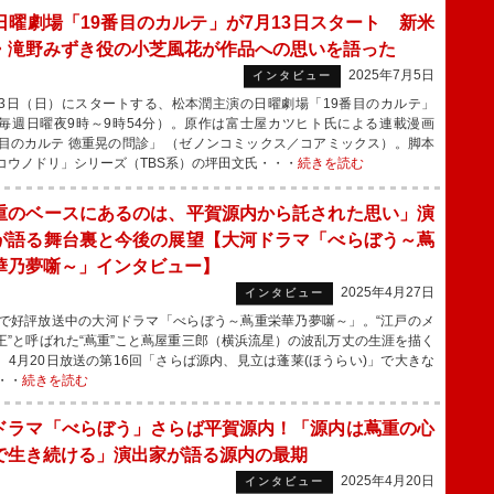
S日曜劇場「19番目のカルテ」が7月13日スタート 新米
・滝野みずき役の小芝風花が作品への思いを語った
2025年7月5日
インタビュー
3日（日）にスタートする、松本潤主演の日曜劇場「19番目のカルテ」
S 毎週日曜夜9時～9時54分）。原作は富士屋カツヒト氏による連載漫画
番目のカルテ 徳重晃の問診」 （ゼノンコミックス／コアミックス）。脚本
コウノドリ」シリーズ（TBS系）の坪田文氏・・・
続きを読む
重のベースにあるのは、平賀源内から託された思い」演
が語る舞台裏と今後の展望【大河ドラマ「べらぼう～蔦
華乃夢噺～」インタビュー】
2025年4月27日
インタビュー
で好評放送中の大河ドラマ「べらぼう～蔦重栄華乃夢噺～」。“江戸のメ
王”と呼ばれた“蔦重”こと蔦屋重三郎（横浜流星）の波乱万丈の生涯を描く
、4月20日放送の第16回「さらば源内、見立は蓬莱(ほうらい)」で大きな
・・
続きを読む
ドラマ「べらぼう」さらば平賀源内！「源内は蔦重の心
で生き続ける」演出家が語る源内の最期
2025年4月20日
インタビュー