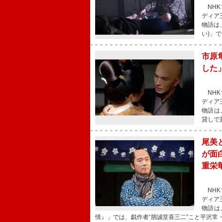
NHK
ディア
物語は
い)」
市原
した
NHK
ディア
物語は
貸しで
尾美
が面
重栄
NHK
ディア
物語は
情』」では、戯作者“朋誠堂喜三二”こと平沢常