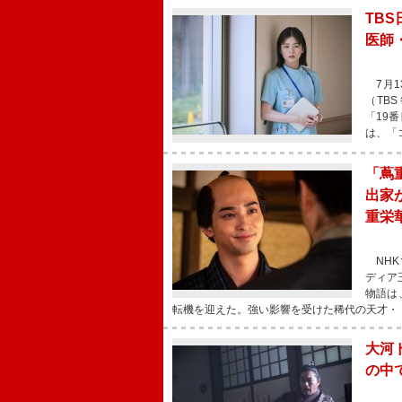
TB
医師
7月1
（TB
「19
は、「
「蔦
出家
重栄
NHK
ディア
物語は
転機を迎えた。強い影響を受けた稀代の天才・
大河
の中