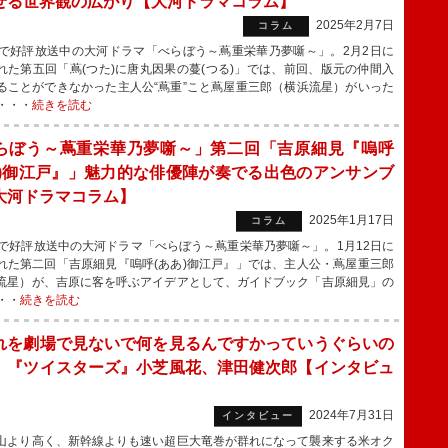
せる世界観の広がり【大河ドラマコラム】
2025年2月7日
コラム
で好評放送中の大河ドラマ「べらぼう～蔦重栄華乃夢噺～」。2月2日に
れた第五回「蔦(つた)に唐丸因果の蔓(つる)」では、前回、版元の仲間入
ることができなかった主人公“蔦重”こと蔦屋重三郎（横浜流星）がいった
・・・
続きを読む
らぼう～蔦重栄華乃夢噺～」第二回「吉原細見『嗚呼
あ)御江戸』」魅力的な俳優陣が奏でる出色のアンサンブ
大河ドラマコラム】
2025年1月17日
コラム
で好評放送中の大河ドラマ「べらぼう～蔦重栄華乃夢噺～」。1月12日に
れた第二回「吉原細見『嗚呼(ああ)御江戸』」では、主人公・蔦屋重三郎
流星）が、吉原に客を呼ぶアイデアとして、ガイドブック「吉原細見」の
・・
続きを読む
れを劇場で見ないで何を見るんですかっていうぐらいの
」『ツイスターズ』小芝風花、津田健次郎【インタビュ
2024年7月31日
インタビュー
より高く、新幹線よりも速い超巨大竜巻が群れになって襲来する米オク