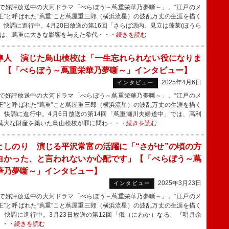
で好評放送中の大河ドラマ「べらぼう～蔦重栄華乃夢噺～」。“江戸のメ
王”と呼ばれた“蔦重”こと蔦屋重三郎（横浜流星）の波乱万丈の生涯を描く
、快調に進行中。4月20日放送の第16回「さらば源内、見立は蓬莱(ほうら
では、蔦重に大きな影響を与えた希代・・・
続きを読む
隼人 演じた鳥山検校は「一生忘れられない役になりま
」【「べらぼう～蔦重栄華乃夢噺～」インタビュー】
2025年4月6日
インタビュー
で好評放送中の大河ドラマ「べらぼう～蔦重栄華乃夢噺～」。“江戸のメ
王”と呼ばれた“蔦重”こと蔦屋重三郎（横浜流星）の波乱万丈の生涯を描く
、快調に進行中。4月6日放送の第14回「蔦重瀬川夫婦道中」では、高利
莫大な財産を築いた鳥山検校が罪に問わ・・・
続きを読む
としのり 演じる平沢常富の活躍に「“さがせ”の頃の方
白かった、と言われないか心配です」【「べらぼう～蔦
華乃夢噺～」インタビュー】
2025年3月23日
インタビュー
で好評放送中の大河ドラマ「べらぼう～蔦重栄華乃夢噺～」。“江戸のメ
王”と呼ばれた“蔦重”こと蔦屋重三郎（横浜流星）の波乱万丈の生涯を描く
、快調に進行中。3月23日放送の第12回「俄（にわか）なる、『明月余
・・・
続きを読む