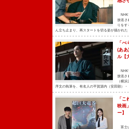
感さ
NHK
放送さ
りをす
ん立ち止まり、再スタートを切る姿が描かれた
「べ
(あ
ル【
NHK
放送さ
（横浜
序文の執筆を、有名人の平賀源内（安田顕）・
「こ
映画
ー】
富士山