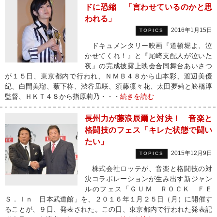
ドに恐縮 「言わせているのかと思
われる」
2016年1月15日
TOPICS
ドキュメンタリー映画『道頓堀よ、泣
かせてくれ！』と『尾崎支配人が泣いた
夜』の完成披露上映会合同舞台あいさつ
が１５日、東京都内で行われ、ＮＭＢ４８から山本彩、渡辺美優
紀、白間美瑠、薮下柊、渋谷凪咲、須藤凜々花、太田夢莉と舩橋淳
監督、ＨＫＴ４８から指原莉乃・・・
続きを読む
長州力が藤浪辰爾と対決！ 音楽と
格闘技のフェス「キレた状態で闘い
たい」
2015年12月9日
TOPICS
株式会社ロッテが、音楽と格闘技の対
決コラボレーションが生み出す新ジャン
ルのフェス「ＧＵＭ ＲＯＣＫ ＦＥ
Ｓ．Ｉｎ 日本武道館」を、２０１６年１月２５日（月）に開催す
ることが、９日、発表された。この日、東京都内で行われた発表記