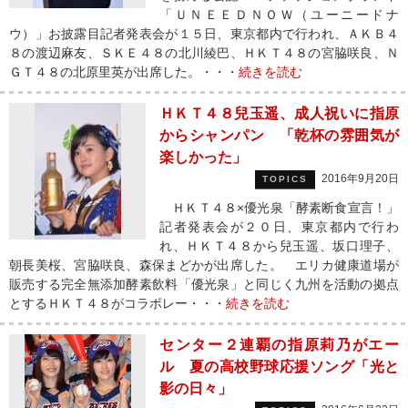
「ＵＮＥＥＤＮＯＷ（ユーニードナ
ウ）」お披露目記者発表会が１５日、東京都内で行われ、ＡＫＢ４
８の渡辺麻友、ＳＫＥ４８の北川綾巴、ＨＫＴ４８の宮脇咲良、Ｎ
ＧＴ４８の北原里英が出席した。・・・
続きを読む
ＨＫＴ４８兒玉遥、成人祝いに指原
からシャンパン 「乾杯の雰囲気が
楽しかった」
2016年9月20日
TOPICS
ＨＫＴ４８×優光泉「酵素断食宣言！」
記者発表会が２０日、東京都内で行わ
れ、ＨＫＴ４８から兒玉遥、坂口理子、
朝長美桜、宮脇咲良、森保まどかが出席した。 エリカ健康道場が
販売する完全無添加酵素飲料「優光泉」と同じく九州を活動の拠点
とするＨＫＴ４８がコラボレー・・・
続きを読む
センター２連覇の指原莉乃がエー
ル 夏の高校野球応援ソング「光と
影の日々」