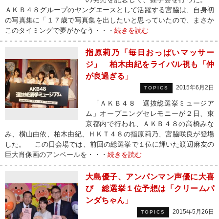
ＡＫＢ４８グループのヤングエースとして活躍する宮脇は、自身初
の写真集に「１７歳で写真集を出したいと思っていたので、まさか
このタイミングで夢がかなう・・・
続きを読む
指原莉乃「毎日おっぱいマッサー
ジ」 柏木由紀をライバル視も「仲
が良過ぎる」
2015年6月2日
TOPICS
「ＡＫＢ４８ 選抜総選挙ミュージア
ム」オープニングセレモニーが２日、東
京都内で行われ、ＡＫＢ４８の高橋みな
み、横山由依、柏木由紀、ＨＫＴ４８の指原莉乃、宮脇咲良が登場
した。 この日会場では、前回の総選挙で１位に輝いた渡辺麻友の
巨大肖像画のアンベールを・・・
続きを読む
大島優子、アンパンマン声優に大喜
び 総選挙１位予想は「クリームパ
ンダちゃん」
2015年5月26日
TOPICS