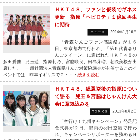
ＨＫＴ４８、ファンと仮装でギネス
更新 指原「ヘビロテ」１億回再生
に期待
2014年1月16日
ニュース
「青森りんごファン感謝祭」が１６
日、東京都内で行われ、「第５代青森り
んごクイーン」に選ばれたＨＫＴ４８の
多田愛佳、兒玉遥、指原莉乃、宮脇咲良、田島芽瑠、朝長美桜が出
席した。 一般社団法人青森県りんご対策協議会が主催するこのイ
ベントでは、昨年イギリスで２・・・
続きを読む
ＨＫＴ４８、総選挙後の指原につい
て語る 兒玉＆宮脇はじゃんけん大
会に意気込みを
2013年8月2日
TOPICS
「空行け！九州キャンペーン」発足記
念式典が２日、都内の羽田空港で行わ
れ、キャンペーンサポーターを務めるＨ