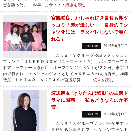
想を語った。 今年１月か・・・
続きを読む
宮脇咲良、おしゃれ好き自負も即ツ
ッコミ「差が激しい」 自身のＴシ
ャツ化には「ヲタバレしないで着ら
れる」
2017年8月24日
TOPICS
ＡＫＢ４８グループ公認ファッション
ブランド「ＵＮＥＥＤＮＯＷ（ユーニードナウ）」ポップアップス
トア ラフォーレ原宿店 オープニングイベントが２３日、東京都
内で行われ、スペシャルゲストとしてＡＫＢ４８の入山杏奈、加藤
玲奈、ＨＫＴ４８・ＡＫＢ４８の宮脇咲良・・・
続きを読む
渡辺麻友“きりたんぽ騒動”の主演ド
ラマに困惑 「私もどうなるのか不
安」
2017年3月15日
TOPICS
ＡＫＢ４８グループメンバーがモデル
を務める公認ＥＣファッションブランド