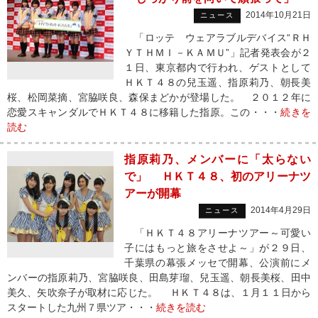
2014年10月21日
ニュース
「ロッテ ウェアラブルデバイス“ＲＨ
ＹＴＨＭＩ－ＫＡＭＵ”」記者発表会が２
１日、東京都内で行われ、ゲストとして
ＨＫＴ４８の兒玉遥、指原莉乃、朝長美
桜、松岡菜摘、宮脇咲良、森保まどかが登場した。 ２０１２年に
恋愛スキャンダルでＨＫＴ４８に移籍した指原。この・・・
続きを
読む
指原莉乃、メンバーに「太らない
で」 ＨＫＴ４８、初のアリーナツ
アーが開幕
2014年4月29日
ニュース
「ＨＫＴ４８アリーナツアー～可愛い
子にはもっと旅をさせよ～」が２９日、
千葉県の幕張メッセで開幕、公演前にメ
ンバーの指原莉乃、宮脇咲良、田島芽瑠、兒玉遥、朝長美桜、田中
美久、矢吹奈子が取材に応じた。 ＨＫＴ４８は、１月１１日から
スタートした九州７県ツア・・・
続きを読む