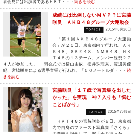
者会見には出演者であるＨＫＴ・・・
続きを読む
成績には比例しないＭＶＰ？に宮脇
咲良 ＡＫＢ４８グループ大運動会
2015年8月26日
TOPICS
「第１回ＡＫＢ４８グループ大運動
会」が２５日、東京都内で行われ、ＡＫ
Ｂ４８、ＳＫＥ４８、ＮＭＢ４８、ＨＫ
Ｔ４８の１３チーム、メンバー総勢２７
４人が参加した。 開会式では横山由依、松井珠理奈、渡辺美優
紀、宮脇咲良による選手宣誓が行われ、「５０メートルダ・・・
続
きを読む
宮脇咲良「１７歳で写真集を出した
かった」を実現 神７入りも「悩む
ことばかり」
2015年7月9日
TOPICS
ＨＫＴ４８の宮脇咲良が９日、東京都
内で自身のファースト写真集『さくら』
の発売を記念して、握手会を行った。