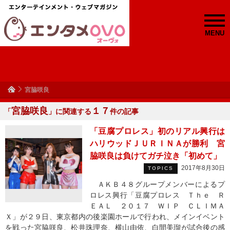
MENU
宮脇咲良
宮脇咲良
１７
「
」に関連する
件の記事
「豆腐プロレス」初のリアル興行は
ハリウッドＪＵＲＩＮＡが勝利 宮
脇咲良は負けてガチ泣き「初めて」
2017年8月30日
TOPICS
ＡＫＢ４８グループメンバーによるプ
ロレス興行「豆腐プロレス Ｔｈｅ Ｒ
ＥＡＬ ２０１７ ＷＩＰ ＣＬＩＭＡ
Ｘ」が２９日、東京都内の後楽園ホールで行われ、メインイベント
を戦った宮脇咲良、松井珠理奈、横山由依、白間美瑠が試合後の感