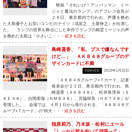
映画『それいけ！アンパンマン ミー
ジャと魔法のランプ』のアフレコ会見が
２６日、東京都内で行われ、声優を務め
た大島優子とお笑いコンビのナイツ（塙宣之、土屋伸之）が出席し
た。 ランプの世界を舞台にした本作でランプの精霊ミージャの声
を務めた大島は「小さいこ・・・
続きを読む
島崎遥香、「私、ブスで嫌なんです
けど…」 ＡＫＢ４８グループのデ
ザインカードに不満
2015年1月22日
TOPICS
「ＡＫＢ４８グループ×Ｔカード」記者
発表会が２２日、東京都内で行われ、島
崎遥香（ＡＫＢ４８）、松井珠理奈（Ｓ
ＫＥ４８）、白間美瑠（ＮＭＢ４８）、宮脇咲良（ＨＫＴ４８）が
登壇した。 会場では、４月１日から発行される、「ＡＫＢ４８グ
ループ×Ｔカード」の“特大・・・
続きを読む
指原莉乃、乃木坂・松村にエール
「しっかり前を向いて頑張って」