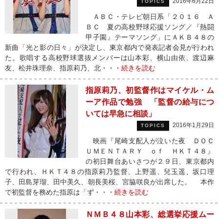
2016年6月22日
TOPICS
ＡＢＣ・テレビ朝日系「２０１６ Ａ
ＢＣ 夏の高校野球応援ソング／『熱闘
甲子園』テーマソング」にＡＫＢ４８の
新曲「光と影の日々」が決定し、東京都内で発表記者会見が行われ
た。歌唱する高校野球選抜メンバーは山本彩、横山由依、渡辺麻
友、松井珠理奈、指原莉乃、北・・・
続きを読む
指原莉乃、初監督作はマイケル・ム
ーア作品で勉強 「監督の給与につ
いては早急に相談」
2016年1月29日
TOPICS
映画『尾崎支配人が泣いた夜 ＤＯＣ
ＵＭＥＮＴＡＲＹ ｏｆ ＨＫＴ４８』
の初日舞台あいさつが２９日、東京都内
で行われ、ＨＫＴ４８の指原莉乃監督、上野遥、兒玉遥、坂口理
子、田島芽瑠、田中美久、朝長美桜、宮脇咲良が出席した。 本作
で初監督を務めた指原は「ず・・・
続きを読む
ＮＭＢ４８山本彩、総選挙応援ムー