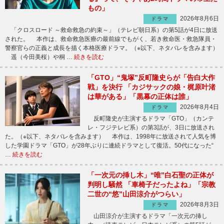
もの」
2026年8月6日
ドラマ
「クロスロード ～救命救急の約束～」（テレビ朝日系）の第5話が4日に放送
された。 本作は、救命救急医療の最前線でもがく、若き救命医・救急隊員・
警察官らの正義と成長を描く本格医療ドラマ。（※以下、ネタバレを含みます）
遥（今田美桜）や桐 …
続きを読む
「GTO」“鬼塚”反町隆史らが「告白大作
戦」を決行 「カジサックの娘・梶原叶渚
は華がある」「黒幕の正体は誰」
2026年8月4日
ドラマ
反町隆史が主演するドラマ「GTO」（カンテ
レ・フジテレビ系）の第3話が、3日に放送され
た。（※以下、ネタバレを含みます） 本作は、1998年に放送されて人気を博
した学園ドラマ「GTO」が28年ぶりに連続ドラマとして復活。50代になった“
…
続きを読む
「一次元の挿し木」“唯”白石聖の正体が
判明し騒然 「車椅子だったよね」「宗教
二世の“悠”山田涼介がつらい」
2026年8月3日
ドラマ
山田涼介が主演するドラマ「一次元の挿し