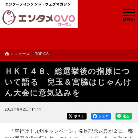
MENU
ニュース
TOPICS
ＨＫＴ４８、総選挙後の指原につ
いて語る 兒玉＆宮脇はじゃんけ
ん大会に意気込みを
2013年8月2日 / 14:44
ポスト
シェア
送る
「空行け！九州キャンペーン」発足記念式典が２日、都