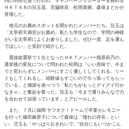
内の羽田空港で行われ、キャンペーンサポーターを務める
ＨＫＴ４８の兒玉遥、宮脇咲良、松岡菜摘、森保まどかが
登場した。
地元のお薦めスポットを聞かれたメンバーたち。兒玉は
「太宰府天満宮がお薦め。私たち学生なので、学問の神様
がいる太宰府によくお参りしました。ぜひ一度、足を運ん
でほしい」と笑顔で紹介した。
選抜総選挙で１位となったＨＫＴメンバー指原莉乃の、
選挙後の変化について問われた松岡は「いい意味で、今ま
でと変わらずにメンバーにすごく優しくしてくれる。リー
ドもしてくれるし、経験値もすごいので引っ張ってもらっ
ている」と感謝を述べつつ「私たちがもっとグイグイ行か
なきゃ」と奮起を誓った。兒玉も「今まで通りみんなで力
を合わせて頑張っています」とアピールした。
また、７月に福岡 ヤフオク！ドームで卒業セレモニー
を行った篠田麻里子について森保は「憧れの存在」とい
い、児玉も「やっぱりおきれいで、“自分にもいつかこん