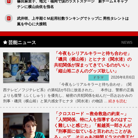
篠田麻里子、地元・福岡で涙のラストステージ 新チームＡキャプ
テンに横山由依を指名
武井咲、上半期ＣＭ起用社数ランキングでトップに 男性タレントは
嵐を中心に大接戦
芸能ニュース
NEWS
「今夜もシリアルキラーと待ち合わせ」
「磯貝（横山裕）とヒナタ（関水渚）の
共犯関係が深まってきているのがいい」
「縦山裕二さんのグッズ欲しい」
2026年8月6日
ドラマ
「今夜もシリアルキラーと待ち合わせ」（関
西テレビ／フジテレビ系）の第6話が5日に放送された。 本作は、警察の正義
よりも復讐（ふくしゅう）を優先し、秘密の共犯関係を結んだ一匹おおかみの
刑事・磯貝（横山裕）と第六感女子ヒナタ（関水渚）の物語 …
続きを読む
「クロスロード ～救命救急の約束～」
「人間関係、特に人を指導するのはすご
く難しいと感じた」「船越英一郎さんが
『刑事面に似ていると言われたことがあ
る』って、そりゃあ2時間ドラマの帝王だ