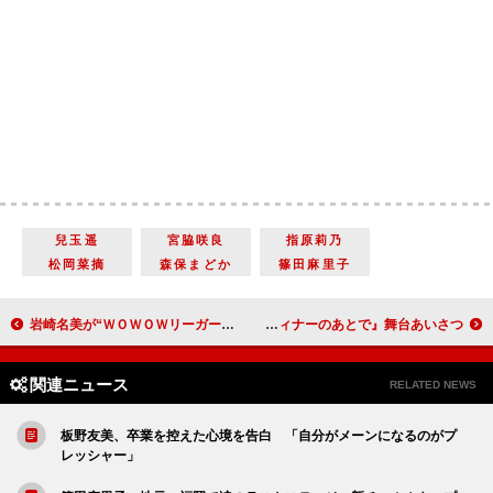
兒玉遥
宮脇咲良
指原莉乃
松岡菜摘
森保まどか
篠田麻里子
岩崎名美が“ＷＯＷＯＷリーガール”に就任 「ネイマール選手が好き！」
櫻井翔と北川景子がヘリコプターで登場！？ 『謎解きはディナーのあとで』舞台あいさつ
関連ニュース
RELATED NEWS
板野友美、卒業を控えた心境を告白 「自分がメーンになるのがプ
レッシャー」