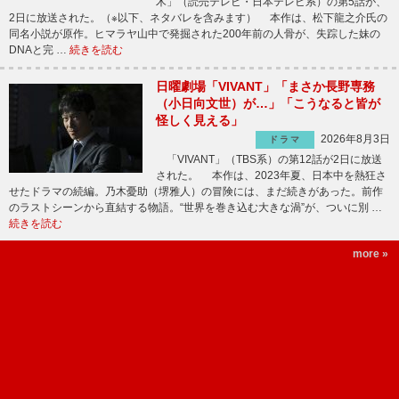
木」（読売テレビ・日本テレビ系）の第5話が、
2日に放送された。（※以下、ネタバレを含みます） 本作は、松下龍之介氏の
同名小説が原作。ヒマラヤ山中で発掘された200年前の人骨が、失踪した妹の
DNAと完 …
続きを読む
日曜劇場「VIVANT」「まさか長野専務
（小日向文世）が…」「こうなると皆が
怪しく見える」
2026年8月3日
ドラマ
「VIVANT」（TBS系）の第12話が2日に放送
された。 本作は、2023年夏、日本中を熱狂さ
せたドラマの続編。乃木憂助（堺雅人）の冒険には、まだ続きがあった。前作
のラストシーンから直結する物語。“世界を巻き込む大きな渦”が、ついに別 …
続きを読む
more »