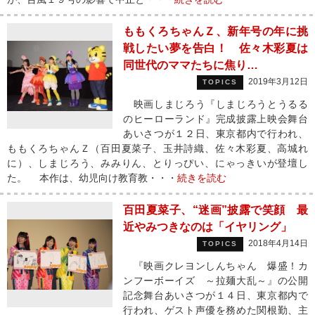
ももくろちゃんＺ、新年号の年に挑
戦したい夢を告白！ 佐々木彩夏は
同世代のママたちに焦り…
2019年3月12日
TOPICS
映画しまじろう『しまじろうとうるる
のヒーローランド』完成披露上映会舞台
あいさつが１２日、東京都内で行われ、
ももくろちゃんＺ（百田夏菜子、玉井詩織、佐々木彩夏、高城れ
に）、しまじろう、みみりん、とりっぴい、にゃっきいが登壇し
た。 本作は、幼児向け教育教・・・
続きを読む
百田夏菜子、“迷画”披露で笑顔 最
近やみつきなのは「イヤリング」
2018年4月14日
TOPICS
『映画クレヨンしんちゃん 爆盛！カ
ンフーボーイズ ～拉麺大乱～』の公開
記念舞台あいさつが１４日、東京都内で
行われ、ゲスト声優を務めた関根勤、主