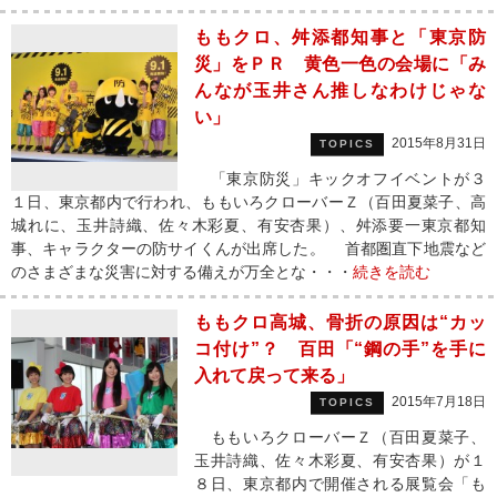
ももクロ、舛添都知事と「東京防
災」をＰＲ 黄色一色の会場に「み
んなが玉井さん推しなわけじゃな
い」
2015年8月31日
TOPICS
「東京防災」キックオフイベントが３
１日、東京都内で行われ、ももいろクローバーＺ（百田夏菜子、高
城れに、玉井詩織、佐々木彩夏、有安杏果）、舛添要一東京都知
事、キャラクターの防サイくんが出席した。 首都圏直下地震など
のさまざまな災害に対する備えが万全とな・・・
続きを読む
ももクロ高城、骨折の原因は“カッ
コ付け”？ 百田「“鋼の手”を手に
入れて戻って来る」
2015年7月18日
TOPICS
ももいろクローバーＺ（百田夏菜子、
玉井詩織、佐々木彩夏、有安杏果）が１
８日、東京都内で開催される展覧会「も