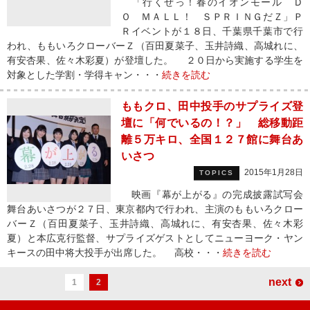
「行くぜっ！春のイオンモール Ｄ
Ｏ ＭＡＬＬ！ ＳＰＲＩＮＧだＺ」Ｐ
Ｒイベントが１８日、千葉県千葉市で行
われ、ももいろクローバーＺ（百田夏菜子、玉井詩織、高城れに、
有安杏果、佐々木彩夏）が登壇した。 ２０日から実施する学生を
対象とした学割・学得キャン・・・
続きを読む
ももクロ、田中投手のサプライズ登
壇に「何でいるの！？」 総移動距
離５万キロ、全国１２７館に舞台あ
いさつ
2015年1月28日
TOPICS
映画『幕が上がる』の完成披露試写会
舞台あいさつが２７日、東京都内で行われ、主演のももいろクロー
バーＺ（百田夏菜子、玉井詩織、高城れに、有安杏果、佐々木彩
夏）と本広克行監督、サプライズゲストとしてニューヨーク・ヤン
キースの田中将大投手が出席した。 高校・・・
続きを読む
next
1
2