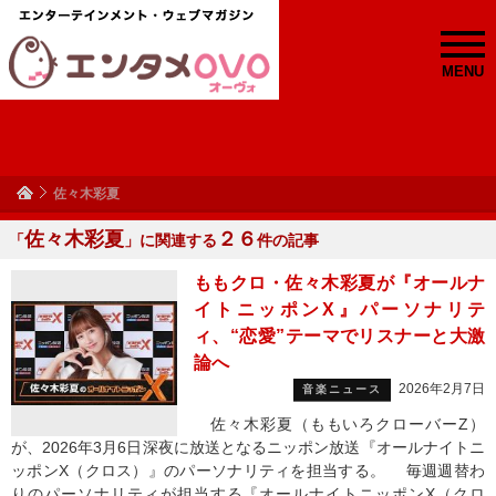
MENU
佐々木彩夏
佐々木彩夏
２６
「
」に関連する
件の記事
ももクロ・佐々木彩夏が『オールナ
イトニッポンX』パーソナリテ
ィ、“恋愛”テーマでリスナーと大激
論へ
2026年2月7日
音楽ニュース
佐々木彩夏（ももいろクローバーZ）
が、2026年3月6日深夜に放送となるニッポン放送『オールナイトニ
ッポンX（クロス）』のパーソナリティを担当する。 毎週週替わ
りのパーソナリティが担当する『オールナイトニッポンX（クロ