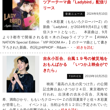
ツアーテーマ曲「Ladybird」配信リ
リース
2024年9月10日
音楽ニュース
佐々木彩夏（ももいろクローバーZ）の
新曲「Ladybird」が2024年9月4日より配
信スタートとなった。 本楽曲は、9月
より3都市で開催される佐々木のZeppライブツアー【AYAKA
NATION Special Edition「VIP ROOM A+」】のテーマ曲として書き
下ろされた新曲。作詞はHIPHOP・R&am・・・
続きを読む
吉永小百合、台風１９号の被災地を
おもんぱかる 「いつか上映会がで
きたら」
2019年10月25日
TOPICS
映画『最高の人生の見つけ方』の公開
記念舞台あいさつが２４日、東京都内で
行われ、出演者の吉永小百合、天海祐
希、満島ひかり、ももいろクローバーＺの百田夏菜子と佐々木彩夏
が登壇した。 イベントは、当初は今月１２日に予定されていた
が、台風１９号の影響で中止と・・・
続きを読む