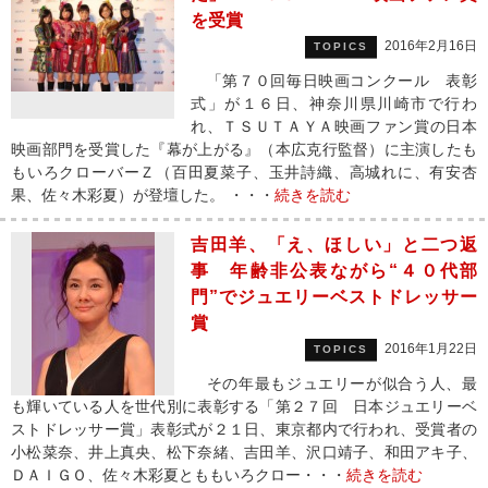
を受賞
2016年2月16日
TOPICS
「第７０回毎日映画コンクール 表彰
式」が１６日、神奈川県川崎市で行わ
れ、ＴＳＵＴＡＹＡ映画ファン賞の日本
映画部門を受賞した『幕が上がる』（本広克行監督）に主演したも
もいろクローバーＺ（百田夏菜子、玉井詩織、高城れに、有安杏
果、佐々木彩夏）が登壇した。 ・・・
続きを読む
吉田羊、「え、ほしい」と二つ返
事 年齢非公表ながら“４０代部
門”でジュエリーベストドレッサー
賞
2016年1月22日
TOPICS
その年最もジュエリーが似合う人、最
も輝いている人を世代別に表彰する「第２７回 日本ジュエリーベ
ストドレッサー賞」表彰式が２１日、東京都内で行われ、受賞者の
小松菜奈、井上真央、松下奈緒、吉田羊、沢口靖子、和田アキ子、
ＤＡＩＧＯ、佐々木彩夏とももいろクロー・・・
続きを読む