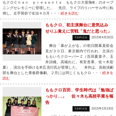
もクロＣｈａｎ ｐｒｅｓｅｎｔｓ ももクロ大冒険Ⅲ」のオープ
ニングセレモニーに登壇した。 先日、ライブのリハーサル中に転
倒し、左手骨折で全治４カ月・・・
続きを読む
ももクロ、初主演舞台に意気込み
せりふ覚えに苦戦「鬼だと思った」
2015年4月30日
TOPICS
舞台「幕が上がる」の初日開幕直前会
見が３０日、東京都内で行われ、主演の
ももいろクローバーＺ（百田夏菜子、玉
井詩織、高城れに、有安杏果、佐々木彩
夏）、演出を手掛ける本広克行氏が登壇した。 本作は、高校演劇
部を舞台とした青春群像劇。２月には同じくももクロ・・・
続きを
読む
ももクロ百田、学生時代は「勉強ば
っかり…」 佐々木も高校卒業を報
告
2015年3月19日
TOPICS