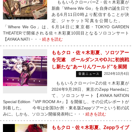
ももいろクローバーZ・佐々木彩夏が
新曲「Where We Go」を自身の誕生日で
ある6月11日0時より配信することが決
定、ジャケット写真を公開した。
「Where We Go」は、6月14日に東京都・TOKYO GARDEN
THEATERで開催される佐々木彩夏10回目となるソロコンサート
【AYAKA NATI・・・
続きを読む
ももクロ・佐々木彩夏、ソロツアー
を完遂 ポールダンスやDJに初挑戦
し新たな“あーりんワールド”を展開
2024年10月4日
音楽ニュース
ももいろクローバーZの佐々木彩夏が
2024年9月28日、東京のZepp Hanedaに
て、ソロコンサート【AYAKA NATION
Special Edition『VIP ROOM A+』】を開催し、その公式レポートが
到着した。 今年は全国3か所・東名阪Zeppツアーという初の試
みに。しかも、ソロコン開催発表時に・・・
続きを読む
ももクロ・佐々木彩夏、Zeppライブ