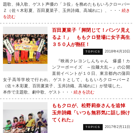
題歌、挿入歌、ゲスト声優の「３役」を務めたももいろクローバー
Ｚ（佐々木彩夏、百田夏菜子、玉井詩織、高城れに）、・・・
続き
を読む
百田夏菜子「脚閉じて！パンツ見え
るよ！」 ももクロ登場に女子高生
３５０人が熱狂！
2018年4月10日
TOPICS
『映画クレヨンしんちゃん 爆盛！カ
ンフーボーイズ ～拉麺大乱～』の公開
直前イベントが１０日、東京都内の蒲田
女子高等学校で行われ、ゲストとして、ももいろクローバーＺ
（佐々木彩夏、百田夏菜子、玉井詩織、高城れに）が登場した。
本作で主題歌、劇中歌、ゲスト・・・
続きを読む
ももクロが、松野莉奈さんを追悼
玉井詩織「いつも無邪気に話し掛け
てくれた」
2017年2月11日
TOPICS