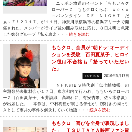
ニッポン放送のイベント「ももいろク
ローバーＺ ももクロくらぶ ｘｏｘｏ
～バレンタイン ＤＥ ＮＩＧＨＴ だ
ぁ～Ｚ！２０１７」が１１日、神奈川県横浜市の横浜アリーナで開
催された。メンバーがライブ後の囲み取材に応じ、８日未明に急死
した妹分グループ「私立恵比・・・
続きを読む
ももクロ、全員が“朝ドラ”オーディ
ションを受験 百田夏菜子、ヒロイ
ン役は不合格も「拾っていただい
た」
2016年5月17日
TOPICS
ＮＨＫのＢＳ時代劇「伝七捕物帳」の
主題歌発表取材会が１７日、東京都内で行われ、ももいろクローバ
ーＺ（百田夏菜子、玉井詩織、高城れに、有安杏果、佐々木彩夏）
が出席した。 本作は、中村梅雀が演じる伝七が、腕利きの岡っ引
きとして市井の事件を解決していく物語・・・
続きを読む
ももクロ「喜びを全身で表現しまし
た」 ＴＳＵＴＡＹＡ映画ファン賞