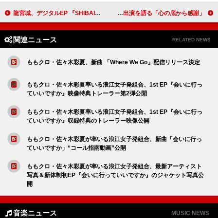
龍宮城、デジタルEP 『SHIBAI』リリース
タイラー・ザ・クリエイター、『Marty Supreme』サプライズ上映で初の映画出演を語る「心の底から感謝」
関連ニュース
RELATED NEWS
ももクロ・佐々木彩夏、新曲 「Where We Go」配信リリース決定
ももクロ・佐々木彩夏率いる浪江女子発組合、1st EP『会いに行っ
ていいですか』映像特典トレーラー第2弾公開
ももクロ・佐々木彩夏率いる浪江女子発組合、1st EP『会いに行っ
ていいですか』収録特典のトレーラー映像公開
ももクロ・佐々木彩夏が率いる浪江女子発組合、新曲「会いに行っ
ていいですか」“コール指南動画”公開
ももクロ・佐々木彩夏が率いる浪江女子発組合、最新アーティスト
写真＆新体制初EP『会いに行っていいですか』のジャケット写真公
開
音楽ニュース
MUSIC NEWS