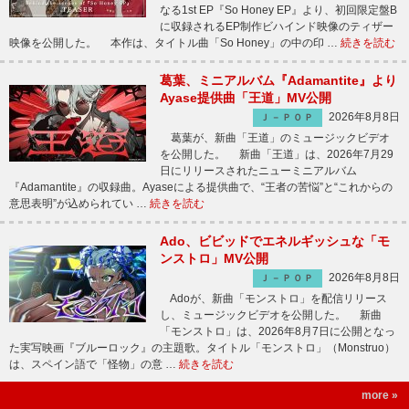
なる1st EP『So Honey EP』より、初回限定盤B
に収録されるEP制作ビハインド映像のティザー
映像を公開した。 本作は、タイトル曲「So Honey」の中の印 …
続きを読む
葛葉、ミニアルバム『Adamantite』より
Ayase提供曲「王道」MV公開
2026年8月8日
Ｊ－ＰＯＰ
葛葉が、新曲「王道」のミュージックビデオ
を公開した。 新曲「王道」は、2026年7月29
日にリリースされたニューミニアルバム
『Adamantite』の収録曲。Ayaseによる提供曲で、“王者の苦悩”と“これからの
意思表明”が込められてい …
続きを読む
Ado、ビビッドでエネルギッシュな「モ
ンストロ」MV公開
2026年8月8日
Ｊ－ＰＯＰ
Adoが、新曲「モンストロ」を配信リリース
し、ミュージックビデオを公開した。 新曲
「モンストロ」は、2026年8月7日に公開となっ
た実写映画『ブルーロック』の主題歌。タイトル「モンストロ」（Monstruo）
は、スペイン語で「怪物」の意 …
続きを読む
more »