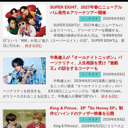
SUPER EIGHT、2027年春にニューアル
バム発売＆アリーナツアー開催
2026年8月8日
Ｊ－ＰＯＰ
SUPER EIGHTが、2027年春にニューアルバ
ムをリリースし、アリーナツアーを開催する。
本情報の発表が行われた日は、“令和8年8月8
日”という「888」が並ぶ“超八（スーパーエイト）の日”。SUPER EIGHTは、前
日に行われ …
続きを読む
中島健人が『オールナイトニッポン』パ
ーソナリティ、人生相談を受け『遊戯
王』の話をするコーナーも
2026年8月8日
Ｊ－ＰＯＰ
中島健人が、2026年8月14日深夜に放送とな
るニッポン放送『オールナイトニッポン』のパ
ーソナリティを担当する。 8月19日にニューシングル『鬼事 / Fiction Love』
がリリースされることを記念して、中島健人が通称“1部”のパ …
続きを読む
King & Prince、EP『So Honey EP』制
作ビハインドのティザー映像を公開
2026年8月8日
Ｊ－ＰＯＰ
King & Princeが、2026年9月2日にリリースと