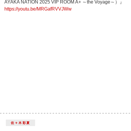
AYAKA NATION 2025 VIP ROOM A+ ～the Voyage～）』
https://youtu.be/MRGafRVVJWw
佐々木彩夏