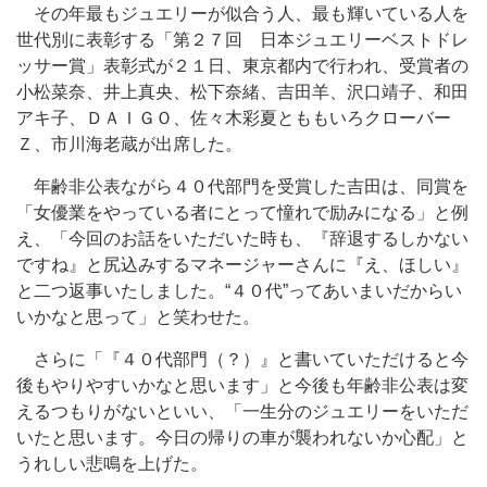
その年最もジュエリーが似合う人、最も輝いている人を
世代別に表彰する「第２７回 日本ジュエリーベストドレ
ッサー賞」表彰式が２１日、東京都内で行われ、受賞者の
小松菜奈、井上真央、松下奈緒、吉田羊、沢口靖子、和田
アキ子、ＤＡＩＧＯ、佐々木彩夏とももいろクローバー
Ｚ、市川海老蔵が出席した。
年齢非公表ながら４０代部門を受賞した吉田は、同賞を
「女優業をやっている者にとって憧れで励みになる」と例
え、「今回のお話をいただいた時も、『辞退するしかない
ですね』と尻込みするマネージャーさんに『え、ほしい』
と二つ返事いたしました。“４０代”ってあいまいだからい
いかなと思って」と笑わせた。
さらに「『４０代部門（？）』と書いていただけると今
後もやりやすいかなと思います」と今後も年齢非公表は変
えるつもりがないといい、「一生分のジュエリーをいただ
いたと思います。今日の帰りの車が襲われないか心配」と
うれしい悲鳴を上げた。