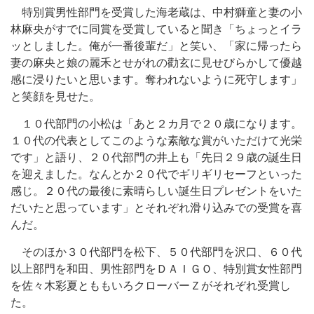
特別賞男性部門を受賞した海老蔵は、中村獅童と妻の小
林麻央がすでに同賞を受賞していると聞き「ちょっとイラ
ッとしました。俺が一番後輩だ」と笑い、「家に帰ったら
妻の麻央と娘の麗禾とせがれの勸玄に見せびらかして優越
感に浸りたいと思います。奪われないように死守します」
と笑顔を見せた。
１０代部門の小松は「あと２カ月で２０歳になります。
１０代の代表としてこのような素敵な賞がいただけて光栄
です」と語り、２０代部門の井上も「先日２９歳の誕生日
を迎えました。なんとか２０代でギリギリセーフといった
感じ。２０代の最後に素晴らしい誕生日プレゼントをいた
だいたと思っています」とそれぞれ滑り込みでの受賞を喜
んだ。
そのほか３０代部門を松下、５０代部門を沢口、６０代
以上部門を和田、男性部門をＤＡＩＧＯ、特別賞女性部門
を佐々木彩夏とももいろクローバーＺがそれぞれ受賞し
た。