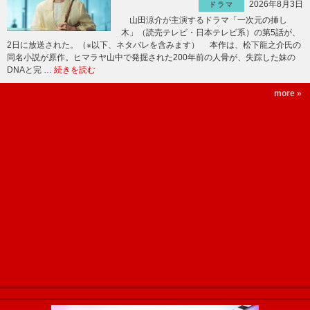
2026年8月3日
ドラマ
山田涼介が主演するドラマ「一次元の挿し
木」（読売テレビ・日本テレビ系）の第5話が、
2日に放送された。（※以下、ネタバレを含みます） 本作は、松下龍之介氏の
同名小説が原作。ヒマラヤ山中で発掘された200年前の人骨が、失踪した妹の
DNAと完 …
続きを読む
more »