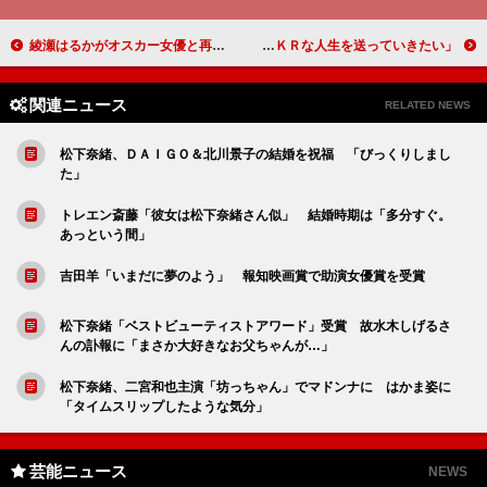
綾瀬はるかがオスカー女優と再会 Ｋ・ブランシェット、運命を変えた経験を明かす
ＤＡＩＧＯ、ジュエリーベストドレッサー受賞 「ＫＲＫＲな人生を送っていきたい」
関連ニュース
RELATED NEWS
松下奈緒、ＤＡＩＧＯ＆北川景子の結婚を祝福 「びっくりしまし
た」
トレエン斎藤「彼女は松下奈緒さん似」 結婚時期は「多分すぐ。
あっという間」
吉田羊「いまだに夢のよう」 報知映画賞で助演女優賞を受賞
松下奈緒「ベストビューティストアワード」受賞 故水木しげるさ
んの訃報に「まさか大好きなお父ちゃんが…」
松下奈緒、二宮和也主演「坊っちゃん」でマドンナに はかま姿に
「タイムスリップしたような気分」
芸能ニュース
NEWS