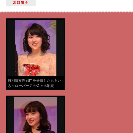
沢口靖子
特別賞女性部門を受賞したももい
ろクローバーＺの佐々木彩夏