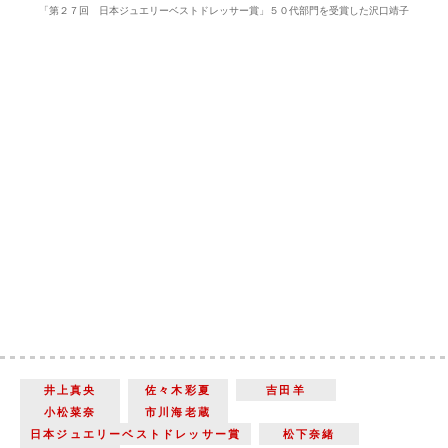
「第２７回 日本ジュエリーベストドレッサー賞」５０代部門を受賞した沢口靖子
井上真央
佐々木彩夏
吉田羊
小松菜奈
市川海老蔵
日本ジュエリーベストドレッサー賞
松下奈緒