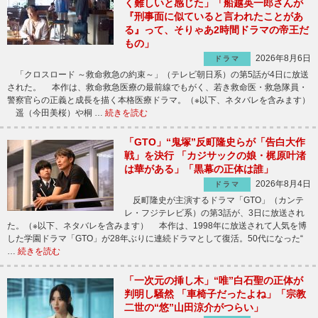
く難しいと感じた」「船越英一郎さんが
『刑事面に似ていると言われたことがあ
る』って、そりゃあ2時間ドラマの帝王だ
もの」
2026年8月6日
ドラマ
「クロスロード ～救命救急の約束～」（テレビ朝日系）の第5話が4日に放送
された。 本作は、救命救急医療の最前線でもがく、若き救命医・救急隊員・
警察官らの正義と成長を描く本格医療ドラマ。（※以下、ネタバレを含みます）
遥（今田美桜）や桐 …
続きを読む
「GTO」“鬼塚”反町隆史らが「告白大作
戦」を決行 「カジサックの娘・梶原叶渚
は華がある」「黒幕の正体は誰」
2026年8月4日
ドラマ
反町隆史が主演するドラマ「GTO」（カンテ
レ・フジテレビ系）の第3話が、3日に放送され
た。（※以下、ネタバレを含みます） 本作は、1998年に放送されて人気を博
した学園ドラマ「GTO」が28年ぶりに連続ドラマとして復活。50代になった“
…
続きを読む
「一次元の挿し木」“唯”白石聖の正体が
判明し騒然 「車椅子だったよね」「宗教
二世の“悠”山田涼介がつらい」