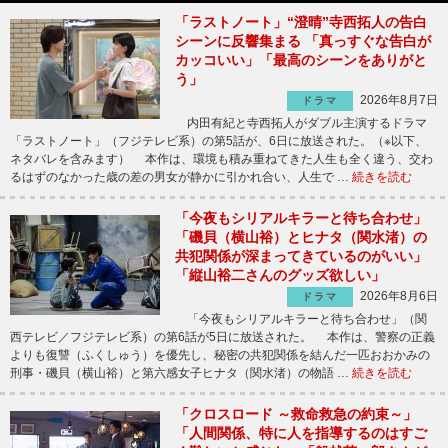
「ラストノート」“澄晴”寺西拓人の告白
シーンに反響集まる 「真っすぐな告白が
カッコいい」「最高のシーンをありがと
う」
2026年8月7日
ドラマ
内田有紀と寺西拓人がダブル主演するドラマ
「ラストノート」（フジテレビ系）の第5話が、6日に放送された。（※以下、
ネタバレを含みます） 本作は、環境も積み重ねてきた人生も全く違う、交わ
るはずのなかった歳の差の男女が静かに引かれ合い、人生で …
続きを読む
「今夜もシリアルキラーと待ち合わせ」
「磯貝（横山裕）とヒナタ（関水渚）の
共犯関係が深まってきているのがいい」
「縦山裕二さんのグッズ欲しい」
2026年8月6日
ドラマ
「今夜もシリアルキラーと待ち合わせ」（関
西テレビ／フジテレビ系）の第6話が5日に放送された。 本作は、警察の正義
よりも復讐（ふくしゅう）を優先し、秘密の共犯関係を結んだ一匹おおかみの
刑事・磯貝（横山裕）と第六感女子ヒナタ（関水渚）の物語 …
続きを読む
「クロスロード ～救命救急の約束～」
「人間関係、特に人を指導するのはすご