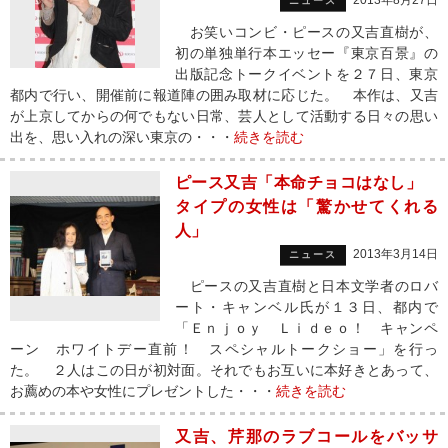
2013年8月27日
ニュース
お笑いコンビ・ピースの又吉直樹が、
初の単独単行本エッセー『東京百景』の
出版記念トークイベントを２７日、東京
都内で行い、開催前に報道陣の囲み取材に応じた。 本作は、又吉
が上京してからの何でもない日常、芸人として活動する日々の思い
出を、思い入れの深い東京の・・・
続きを読む
ピース又吉「本命チョコはなし」
タイプの女性は「驚かせてくれる
人」
2013年3月14日
ニュース
ピースの又吉直樹と日本文学者のロバ
ート・キャンベル氏が１３日、都内で
「Ｅｎｊｏｙ Ｌｉｄｅｏ！ キャンペ
ーン ホワイトデー直前！ スペシャルトークショー」を行っ
た。 ２人はこの日が初対面。それでもお互いに本好きとあって、
お薦めの本や女性にプレゼントした・・・
続きを読む
又吉、芹那のラブコールをバッサ