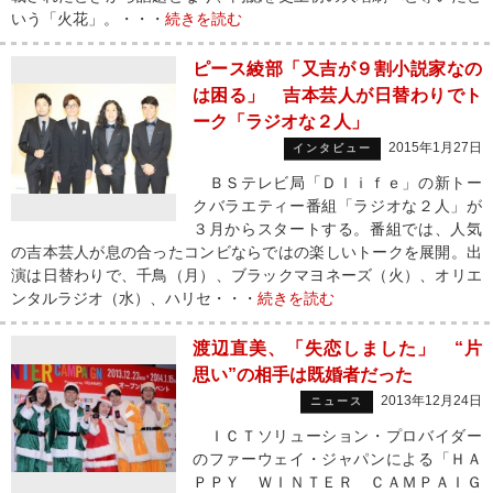
いう「火花」。・・・
続きを読む
ピース綾部「又吉が９割小説家なの
は困る」 吉本芸人が日替わりでト
ーク「ラジオな２人」
2015年1月27日
インタビュー
ＢＳテレビ局「Ｄｌｉｆｅ」の新トー
クバラエティー番組「ラジオな２人」が
３月からスタートする。番組では、人気
の吉本芸人が息の合ったコンビならではの楽しいトークを展開。出
演は日替わりで、千鳥（月）、ブラックマヨネーズ（火）、オリエ
ンタルラジオ（水）、ハリセ・・・
続きを読む
渡辺直美、「失恋しました」 “片
思い”の相手は既婚者だった
2013年12月24日
ニュース
ＩＣＴソリューション・プロバイダー
のファーウェイ・ジャパンによる「ＨＡ
ＰＰＹ ＷＩＮＴＥＲ ＣＡＭＰＡＩＧ