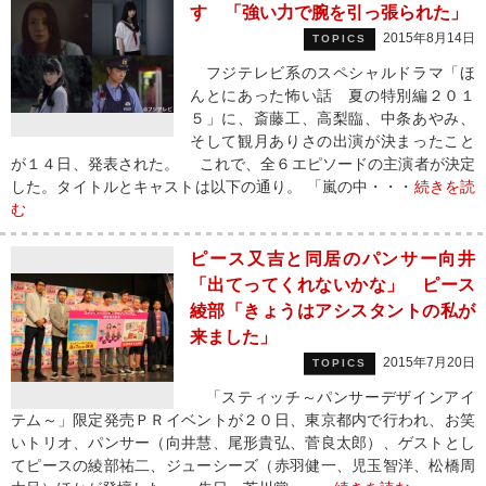
す 「強い力で腕を引っ張られた」
2015年8月14日
TOPICS
フジテレビ系のスペシャルドラマ「ほ
んとにあった怖い話 夏の特別編２０１
５」に、斎藤工、高梨臨、中条あやみ、
そして観月ありさの出演が決まったこと
が１４日、発表された。 これで、全６エピソードの主演者が決定
した。タイトルとキャストは以下の通り。 「嵐の中・・・
続きを読
む
ピース又吉と同居のパンサー向井
「出てってくれないかな」 ピース
綾部「きょうはアシスタントの私が
来ました」
2015年7月20日
TOPICS
「スティッチ～パンサーデザインアイ
テム～」限定発売ＰＲイベントが２０日、東京都内で行われ、お笑
いトリオ、パンサー（向井慧、尾形貴弘、菅良太郎）、ゲストとし
てピースの綾部祐二、ジューシーズ（赤羽健一、児玉智洋、松橋周