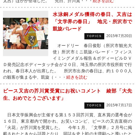
太呂）ほかが登壇した。 先日、芥川賞・・・
続きを読む
水泳銅メダル獲得の春日、又吉は
「文学界の春日」 地元・所沢市で
凱旋パレード
2015年7月20日
TOPICS
オードリー 春日俊彰（所沢市観光大
使）所沢市ミニ凱旋パレード・フィンス
イミングメダル報告＆ボディービルＤＶ
Ｄ発売記念ボディータッチ会が２０日、埼玉県の所沢市役所前で行
われ、春日本人が出席した。 所沢市出身の春日は、約１０００人
の観客が集まる中、凱旋（・・・
続きを読む
ピース又吉の芥川賞受賞にお祝いコメント 綾部「大先
生、おめでとうございます」
2015年7月17日
TOPICS
日本文学振興会が主催する第１５３回芥川賞、直木賞の選考会が
１６日、東京都内で開かれ、お笑いコンビ、ピースの又吉直樹の
「火花」が芥川賞を受賞した。 今年１月、「文學界」２月号に掲
載されたときから話題となり、同誌を史上初の大増刷へと導いたと