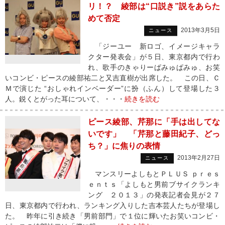
リ！？ 綾部は“口説き”説をあらた
めて否定
2013年3月5日
ニュース
「ジーユー 新ロゴ、イメージキャラ
クター発表会」が５日、東京都内で行わ
れ、歌手のきゃりーぱみゅぱみゅ、お笑
いコンビ・ピースの綾部祐二と又吉直樹が出席した。 この日、Ｃ
Ｍで演じた “おしゃれインベーダー”に扮（ふん）して登場した３
人。鋭くとがった耳について、・・・
続きを読む
ピース綾部、芹那に「手は出してな
いです」 「芹那と藤田紀子、どっ
ち？」に焦りの表情
2013年2月27日
ニュース
マンスリーよしもとＰＬＵＳ ｐｒｅｓ
ｅｎｔｓ「よしもと男前ブサイクランキ
ング ２０１３」の発表記者会見が２７
日、東京都内で行われ、ランキング入りした吉本芸人たちが登場し
た。 昨年に引き続き「男前部門」で１位に輝いたお笑いコンビ・