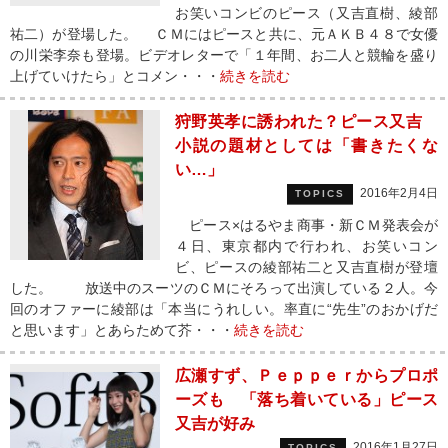
お笑いコンビのピース（又吉直樹、綾部
祐二）が登場した。 ＣＭにはピースと共に、元ＡＫＢ４８で女優
の川栄李奈も登場。ビデオレターで「１年間、お二人と競輪を盛り
上げていけたら」とコメン・・・
続きを読む
狩野英孝に誘われた？ピース又吉
小説の題材としては「書きたくな
い…」
2016年2月4日
TOPICS
ピース×はるやま商事・新ＣＭ発表会が
４日、東京都内で行われ、お笑いコン
ビ、ピースの綾部祐二と又吉直樹が登壇
した。 放送中のスーツのＣＭにそろって出演している２人。今
回のオファーに綾部は「本当にうれしい。率直に“先生”のおかげだ
と思います」とあらためて芥・・・
続きを読む
広瀬すず、Ｐｅｐｐｅｒからプロポ
ーズも 「落ち着いている」ピース
又吉が好み
2016年1月27日
TOPICS