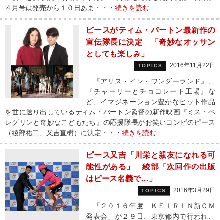
４月号は発売から１０日あま・・・
続きを読む
ピースがティム・バートン最新作の
宣伝隊長に決定 「奇妙なオッサン
としても楽しみ」
2016年11月22日
TOPICS
『アリス・イン・ワンダーランド』、
『チャーリーとチョコレート工場』な
ど、イマジネーション豊かなヒット作品
を世に送り出しているティム・バートン監督の新作映画『ミス・ペ
レグリンと奇妙なこどもたち』の応援隊長がお笑いコンビのピース
（綾部祐二、又吉直樹）に決定・・・
続きを読む
ピース又吉「川栄と親友になれる可
能性がある」 綾部「次回作の出版
はピース名義で…」
2016年3月29日
TOPICS
「２０１６年度 ＫＥＩＲＩＮ新ＣＭ
発表会」が２９日、東京都内で行われ、