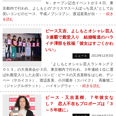
Ｎ」オープン記念イベントが２４日、東
京都内で行われ、よしもとの“クリスマス一人ぼっち芸人”としてお
笑いコンビのピース、平成ノブシコブシ、渡辺直美が出・・・
続き
を読む
ピース又吉、よしもとオシャレ芸人
３連覇で殿堂入り 結婚報道のハラ
イチ澤部を祝福「彼女はすごくかわ
いい」
2013年12月3日
ニュース
「よしもとオシャレ芸人ランキング２
０１３」の大発表会が３日、東京都内で行われ、３年連続１位に選
ばれ殿堂入りしたお笑いコンビ・ピースの又吉直樹をはじめ、デン
ペー（サカイスト）、渡辺直美、小川暖奈（スパイク）、斉藤慎二
（ジャングルポケット）、ハイキングウォ・・・
続きを読む
ピース・又吉直樹、７年彼女な
し？ 恋人不在もプロポーズは「３
～５年後に」