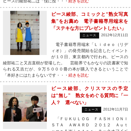
ピースの綾部祐二は「僕に投・・・
続きを読む
ピース綾部、コミックと“熟女写真
集”をお薦め 電子書籍専用端末を
「ステキな方にプレゼントしたい」
2012年12月11日
ニュース
電子書籍専用端末「Ｌｉｄｅｏ（リデ
ィオ）」の発売開始を記念したイベント
が１０日、東京都内で行われ、ピースの
綾部祐二と又吉直樹が登場した。 芸能界でもかなりの読書家で知
られる又吉だが、９万５０００冊の本が購入できるということで
「本好きにはたまらないです・・・
続きを読む
ピース綾部、クリスマスの予定
は“無し” 熟女をめぐる質問に「一
人？ 選べない」
2012年11月7日
ニュース
「ＦＵＫＵＬＯＧ ＦＡＳＨＩＯＮＩ
ＳＴＡ ＡＷＡＲＤ ２０１２ Ａｕｔ