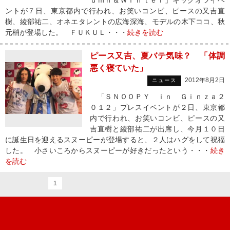
ｕｍｎ＆Ｗｉｎｔｅｒ」キックオフイベ
ントが７日、東京都内で行われ、お笑いコンビ、ピースの又吉直
樹、綾部祐二、オネエタレントの広海深海、モデルの木下ココ、秋
元梢が登場した。 ＦＵＫＵＬ・・・
続きを読む
ピース又吉、夏バテ気味？ 「体調
悪く寝ていた」
2012年8月2日
ニュース
「ＳＮＯＯＰＹ ｉｎ Ｇｉｎｚａ２
０１２」プレスイベントが２日、東京都
内で行われ、お笑いコンビ、ピースの又
吉直樹と綾部祐二が出席し、今月１０日
に誕生日を迎えるスヌーピーが登場すると、２人はハグをして祝福
した。 小さいころからスヌーピーが好きだったという・・・
続き
を読む
1