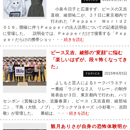
小泉今日子と広瀬すず、ピースの又吉
直樹、綾部祐二が、２７日に東京都内で
行われた「Ｐｅｐｐｅｒ Ｗｏｒｌｄ２
０１６」開催に伴うＰｅｐｐｅｒの法人活用についての記者説明会
に登場した。 説明会では、Ｐｅｐｐｅｒだけで接客する「Ｐｅｐ
ｐｅｒだらけの携帯ショッ・・・
続きを読む
ピース又吉、綾部の“変顔”に悩む
「楽しいはずが、段々怖くなってき
た」
2015年9月5日
TOPICS
よしもと芸人によるトークバラエティ
ー番組「ラジオな２人 リレー」の制作
発表会が３日、東京都内で行われ、ハリ
センボン（箕輪はるか、近藤春菜）、ピース（又吉直樹、綾部祐
二）、千鳥（大悟、ノブ）、ブラックマヨネーズ（小杉竜一、吉田
敬）が登壇した。 番組は、・・・
続きを読む
観月ありさが自身の恐怖体験明か