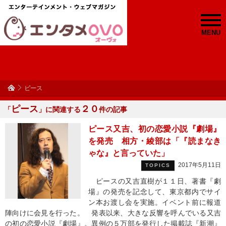
MENU
ピース
ピース
２０
「
」に関連する
件の記事
ピース又吉、初の恋愛小説『劇場』
を発売 相方・綾部は「『読まなき
ゃな』と言っていた」
2017年5月11日
TOPICS
ピースの又吉直樹が１１日、著書『劇
場』の発売を記念して、東京都内でサイ
ン本お渡し会を実施。イベント前に報道
陣向けに会見を行った。 発表以来、大きな反響を呼んでいる又吉
の初の恋愛小説『劇場』。異例の５万部を発行した掲載誌『新潮』