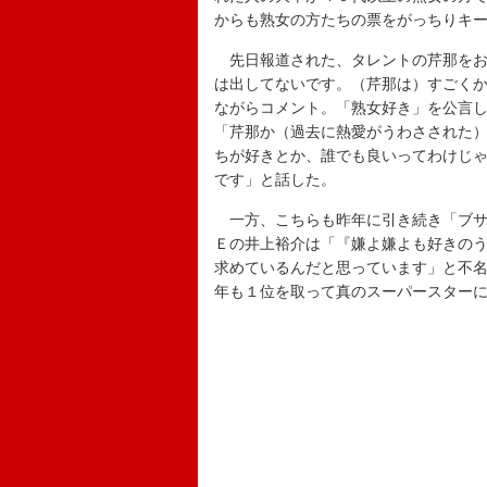
からも熟女の方たちの票をがっちりキ
先日報道された、タレントの芹那をお
は出してないです。（芹那は）すごく
ながらコメント。「熟女好き」を公言
「芹那か（過去に熱愛がうわさされた
ちが好きとか、誰でも良いってわけじ
です」と話した。
一方、こちらも昨年に引き続き「ブサ
Ｅの井上裕介は「『嫌よ嫌よも好きの
求めているんだと思っています」と不
年も１位を取って真のスーパースター