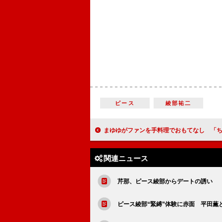
ピース
綾部祐二
まゆゆがファンを手料理でおもてなし 「ちゃんと中まで焼
関連ニュース
芹那、ピース綾部からデートの誘い 
ピース綾部“緊縛”体験に赤面 平田薫