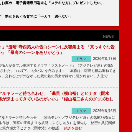
”をお薦め 電子書籍専用端末を「ステキな方にプレゼントしたい」
” 熟女をめぐる質問に「一人？ 選べない」
NEWS
ト」“澄晴”寺西拓人の告白シーンに反響集まる 「真っすぐな告
い」「最高のシーンをありがとう」
2026年8月7日
ドラマ
拓人がダブル主演するドラマ「ラストノート」（フジテレビ系）の第5
送された。（※以下、ネタバレを含みます） 本作は、環境も積み重ねてき
う、交わるはずのなかった歳の差の男女が静かに引かれ合い、人生で …
アルキラーと待ち合わせ」「磯貝（横山裕）とヒナタ（関水
係が深まってきているのがいい」「縦山裕二さんのグッズ欲し
2026年8月6日
ドラマ
ルキラーと待ち合わせ」（関西テレビ／フジテレビ系）の第6話が5日に
本作は、警察の正義よりも復讐（ふくしゅう）を優先し、秘密の共犯関係
と第六感女子ヒナタ（関水渚）の物語 …
続きを読む