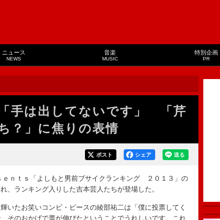
ニュース
音楽
特別企画
NEWS
MUSIC
PR
「手は出してないです」 「芹
ち？」に焦りの表情
ポスト
シェア
送る
ｓｅｎｔｓ「よしもと男前ブサイクランキング ２０１３」の
われ、ランキング入りした吉本芸人たちが登場した。
輝いたお笑いコンビ・ピースの綾部祐二は「僕に投票してく
で、そのおかげで票が伸びたということでうれしいです。これ