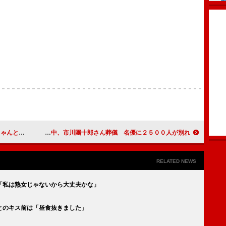
けてる？」
小雨の中、市川團十郎さん葬儀 名優に２５００人が別れ
RELATED NEWS
「私は熟女じゃないから大丈夫かな」
とのキス前は「昼食抜きました」