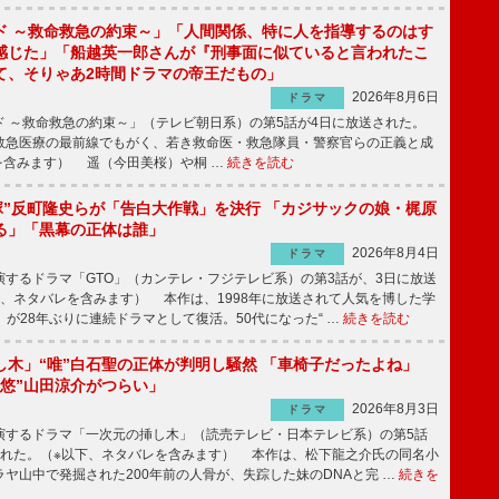
ド ～救命救急の約束～」「人間関係、特に人を指導するのはす
感じた」「船越英一郎さんが『刑事面に似ていると言われたこ
て、そりゃあ2時間ドラマの帝王だもの」
2026年8月6日
ドラマ
 ～救命救急の約束～」（テレビ朝日系）の第5話が4日に放送された。
急医療の最前線でもがく、若き救命医・救急隊員・警察官らの正義と成
を含みます） 遥（今田美桜）や桐 …
続きを読む
鬼塚”反町隆史らが「告白大作戦」を決行 「カジサックの娘・梶原
る」「黒幕の正体は誰」
2026年8月4日
ドラマ
するドラマ「GTO」（カンテレ・フジテレビ系）の第3話が、3日に放送
下、ネタバレを含みます） 本作は、1998年に放送されて人気を博した学
」が28年ぶりに連続ドラマとして復活。50代になった“ …
続きを読む
し木」“唯”白石聖の正体が判明し騒然 「車椅子だったよね」
“悠”山田涼介がつらい」
2026年8月3日
ドラマ
するドラマ「一次元の挿し木」（読売テレビ・日本テレビ系）の第5話
された。（※以下、ネタバレを含みます） 本作は、松下龍之介氏の同名小
ヤ山中で発掘された200年前の人骨が、失踪した妹のDNAと完 …
続きを