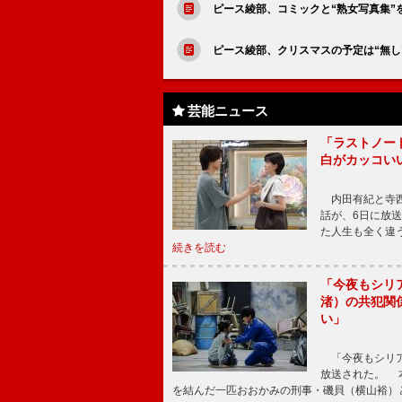
ピース綾部、コミックと“熟女写真集
ピース綾部、クリスマスの予定は“無し
芸能ニュース
「ラストノー
白がカッコい
内田有紀と寺西
話が、6日に放
た人生も全く違
続きを読む
「今夜もシリ
渚）の共犯関
い」
「今夜もシリア
放送された。 
を結んだ一匹おおかみの刑事・磯貝（横山裕）