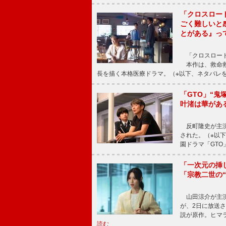
「クロスロー
ごく難しいと
とがある』っ
「クロスロード
本作は、救命救
長を描く本格医療ドラマ。（※以下、ネタバレ
「GTO」“
叶渚は華があ
反町隆史が主演
された。（※以
園ドラマ「GTO
「一次元の挿
「宗教二世の
山田涼介が主演
が、2日に放送
説が原作。ヒマラ
読む