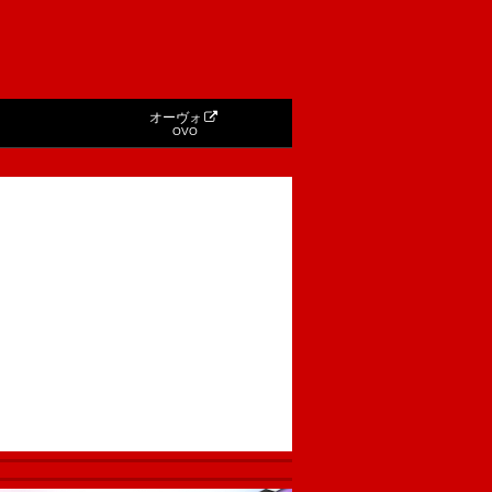
オーヴォ
OVO