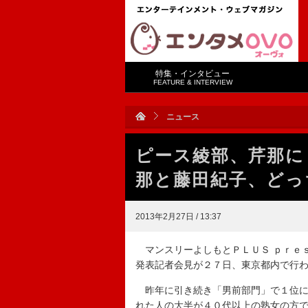
特集・インタビュー
FEATURE & INTERVIEW
ニュース
ピース綾部、芹那に
那と藤田紀子、どっ
2013年2月27日 / 13:37
マンスリーよしもとＰＬＵＳ ｐｒｅ
発表記者会見が２７日、東京都内で行
昨年に引き続き「男前部門」で１位に
れた人の大半が４０代以上の熟女の方