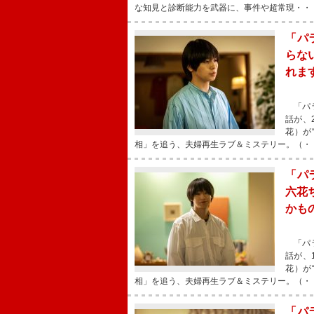
な知見と診断能力を武器に、事件や超常現・・
「パ
らな
れま
「パラ
話が、
花）が
相」を追う、夫婦再生ラブ＆ミステリー。（・
「パ
六花
かも
「パラ
話が、
花）が
相」を追う、夫婦再生ラブ＆ミステリー。（・
「パ