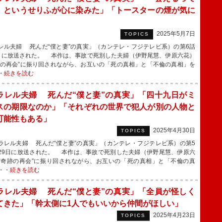
』というせりふが心に染みた」「トースターの煙が気に
」
2025年5月7日
TOPICS
レル夫婦 死んだ“僕と妻”の真実」（カンテレ・フジテレビ系）の第6話
日に放送された。 本作は、事故で死別した夫婦（伊野尾慧、伊原六花）
跡の再会”に振り回されながら、お互いの「死の真相」と「不倫の真相」を
・
続きを読む
ラレル夫婦 死んだ“僕と妻”の真実」「四十九日がミ
スの期限なのか」「それぞれの世界で犯人が別の人物と
可能性もある」
2025年4月30日
TOPICS
レル夫婦 死んだ“僕と妻”の真実」（カンテレ・フジテレビ系）の第5
29日に放送された。 本作は、事故で死別した夫婦（伊野尾慧、伊原六
“奇跡の再会”に振り回されながら、お互いの「死の真相」と「不倫の真
・・
続きを読む
ラレル夫婦 死んだ“僕と妻”の真実」「全員が怪しく
てきた」「幹太側に1人でもいいから仲間がほしい」
2025年4月23日
TOPICS