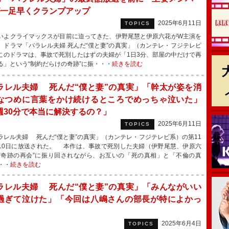
が一足早くクランプアップ
2025年6月11日
TOPICS
よクライマックスが目前に迫ってきた、伊野尾慧と伊原六花がW主演を
、ドラマ「パラレル夫婦 死んだ“僕と妻”の真実」（カンテレ・フジテレビ
このドラマは、事故で死別したはずの夫婦が「1日3分、部屋の中だけで再
る」という“制約だらけの奇跡”に振・・・
続きを読む
ラレル夫婦 死んだ“僕と妻”の真実」「幹太が姿を消
なつめに言葉をかけ続けるところでめっちゃ泣いた」
週30分で本当に解決するの？」
2025年6月11日
TOPICS
レル夫婦 死んだ“僕と妻”の真実」（カンテレ・フジテレビ系）の第11
10日に放送された。 本作は、事故で死別した夫婦（伊野尾慧、伊原六
“奇跡の再会”に振り回されながら、お互いの「死の真相」と「不倫の真
・・
続きを読む
ラレル夫婦 死んだ“僕と妻”の真実」「みんながいい
過ぎて泣けた」「今回は八嶋さんの部長が特によかっ
2025年6月4日
TOPICS