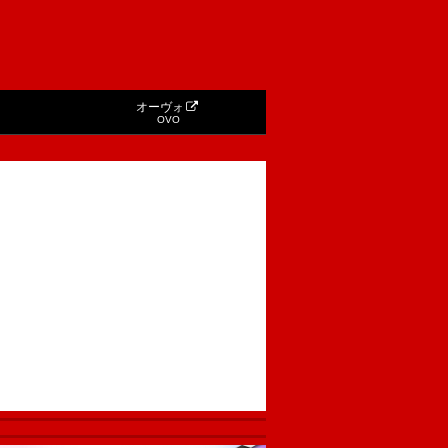
オーヴォ
OVO