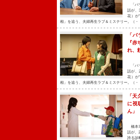
「パラ
話が、
花）が
相」を追う、夫婦再生ラブ＆ミステリー。（・
「パ
『赤
れ、
「パラ
話が、
花）が
相」を追う、夫婦再生ラブ＆ミステリー。（・
「天
に視
ん」
橋本環
話が、
誇る診