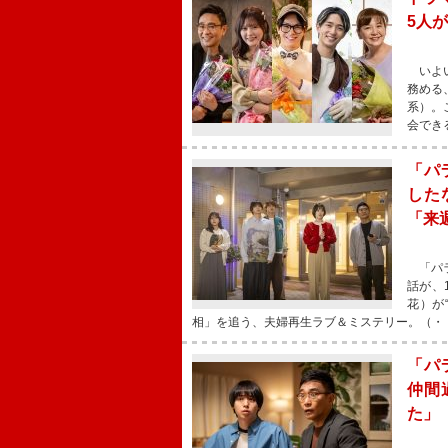
5人
いよい
務める
系）。
会でき
「パ
した
「来
「パラ
話が、
花）が
相」を追う、夫婦再生ラブ＆ミステリー。（・
「パ
仲間
た」