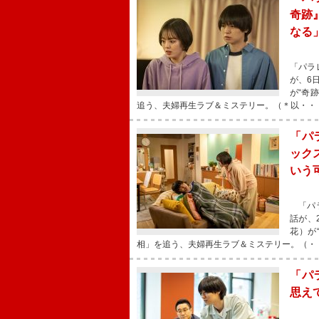
奇跡
なる
「パラ
が、6
が“奇
追う、夫婦再生ラブ＆ミステリー。（＊以・・
「パ
ック
いう
「パラ
話が、
花）が
相」を追う、夫婦再生ラブ＆ミステリー。（・
「パ
思え