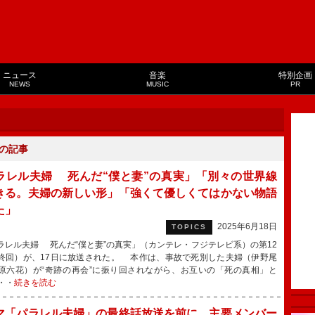
ニュース
音楽
特別企画
NEWS
MUSIC
PR
の記事
ラレル夫婦 死んだ“僕と妻”の真実」「別々の世界線
きる。夫婦の新しい形」「強くて優しくてはかない物語
た」
2025年6月18日
TOPICS
レル夫婦 死んだ“僕と妻”の真実」（カンテレ・フジテレビ系）の第12
終回）が、17日に放送された。 本作は、事故で死別した夫婦（伊野尾
原六花）が“奇跡の再会”に振り回されながら、お互いの「死の真相」と
・・
続きを読む
マ「パラレル夫婦」の最終話放送を前に 主要メンバー