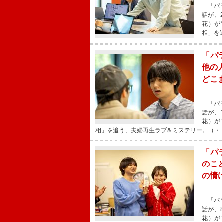
「パラ
話が、
花）が
相」を
「パ
他の
どこ
「パラ
話が、
花）が
相」を追う、夫婦再生ラブ＆ミステリー。（・
「パ
のこ
の情
「パラ
話が、
花）が