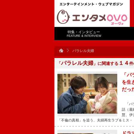
特集・インタビュー
FEATURE & INTERVIEW
パラレル夫婦
パラレル夫婦
１４
「
」に関連する
件
「パ
を生
だっ
「パラ
話（最
慧、伊
「不倫の真相」を追う、夫婦再生ラブ＆ミス・
ドラ