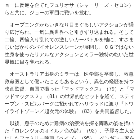
ョーに反逆を企てたフュリオサ（シャーリーズ・セロン）
らと共に、ジョーの軍団に戦いを挑む。
オープニングからいきなり目まぐるしいアクションが繰
り広げられ、一気に異世界へと引きずり込まれる。そして
二輪、四輪入り乱れての激しいカーバトルを軸に、すさま
じいばかりのバイオレンスシーンが展開し、ＣＧではない
生身を使ったリアルなアクションとミラー独特の乾いた世
界観に目を奪われる。
オーストラリア出身のミラーは、医学部を卒業し、救急
救命医として働いたこともあるという、異色の経歴を持つ
映画監督。自国で撮った『マッドマックス』（79）と『マ
ッドマックス２』（81）の世界的なヒットを経て、スティ
ーブン・スピルバーグに招かれてハリウッドに渡り『トワ
イライトゾーン／超次元の体験』（83）を共同監督した。
以後、息子のために難病の治療法を探る両親の姿を描い
た『ロレンツォのオイル／命の詩』（92）、子豚を主人公
にしたファミリー映画『ベイブ』（95）、ペンギン一家を