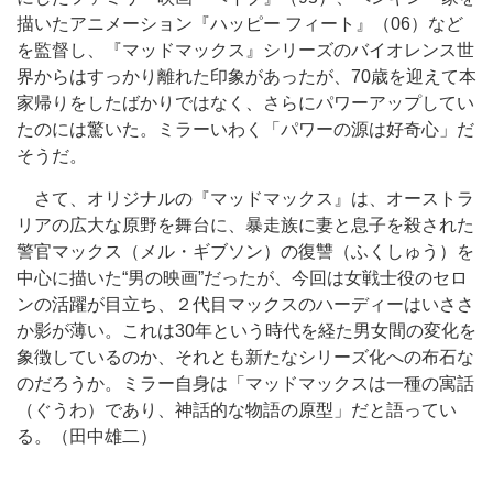
描いたアニメーション『ハッピー フィート』（06）など
を監督し、『マッドマックス』シリーズのバイオレンス世
界からはすっかり離れた印象があったが、70歳を迎えて本
家帰りをしたばかりではなく、さらにパワーアップしてい
たのには驚いた。ミラーいわく「パワーの源は好奇心」だ
そうだ。
さて、オリジナルの『マッドマックス』は、オーストラ
リアの広大な原野を舞台に、暴走族に妻と息子を殺された
警官マックス（メル・ギブソン）の復讐（ふくしゅう）を
中心に描いた“男の映画”だったが、今回は女戦士役のセロ
ンの活躍が目立ち、２代目マックスのハーディーはいささ
か影が薄い。これは30年という時代を経た男女間の変化を
象徴しているのか、それとも新たなシリーズ化への布石な
のだろうか。ミラー自身は「マッドマックスは一種の寓話
（ぐうわ）であり、神話的な物語の原型」だと語ってい
る。（田中雄二）