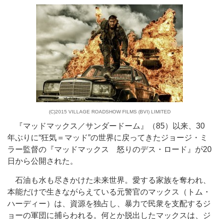
(C)2015 VILLAGE ROADSHOW FILMS (BVI) LIMITED
『マッドマックス／サンダードーム』（85）以来、30
年ぶりに“狂気＝マッド”の世界に戻ってきたジョージ・ミ
ラー監督の『マッドマックス 怒りのデス・ロード』が20
日から公開された。
石油も水も尽きかけた未来世界。愛する家族を奪われ、
本能だけで生きながらえている元警官のマックス（トム・
ハーディー）は、資源を独占し、暴力で民衆を支配するジ
ョーの軍団に捕らわれる。何とか脱出したマックスは、ジ