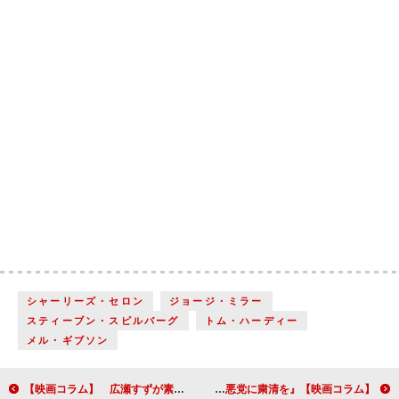
シャーリーズ・セロン
ジョージ・ミラー
スティーブン・スピルバーグ
トム・ハーディー
メル・ギブソン
【映画コラム】 広瀬すずが素晴らしい！『海街ｄｉａｒｙ』
【映画コラム】西部劇の伝統を踏まえて作られた『悪党に粛清を』