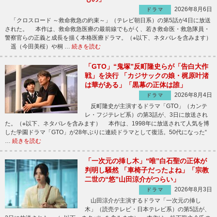
2026年8月6日
ドラマ
「クロスロード ～救命救急の約束～」（テレビ朝日系）の第5話が4日に放送
された。 本作は、救命救急医療の最前線でもがく、若き救命医・救急隊員・
警察官らの正義と成長を描く本格医療ドラマ。（※以下、ネタバレを含みます）
遥（今田美桜）や桐 …
続きを読む
「GTO」“鬼塚”反町隆史らが「告白大作
戦」を決行 「カジサックの娘・梶原叶渚
は華がある」「黒幕の正体は誰」
2026年8月4日
ドラマ
反町隆史が主演するドラマ「GTO」（カンテ
レ・フジテレビ系）の第3話が、3日に放送され
た。（※以下、ネタバレを含みます） 本作は、1998年に放送されて人気を博
した学園ドラマ「GTO」が28年ぶりに連続ドラマとして復活。50代になった“
…
続きを読む
「一次元の挿し木」“唯”白石聖の正体が
判明し騒然 「車椅子だったよね」「宗教
二世の“悠”山田涼介がつらい」
2026年8月3日
ドラマ
山田涼介が主演するドラマ「一次元の挿し
木」（読売テレビ・日本テレビ系）の第5話が、