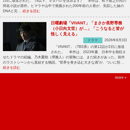
2日に放送された。（※以下、ネタバレを含みます） 本作は、松下龍之介氏の
同名小説が原作。ヒマラヤ山中で発掘された200年前の人骨が、失踪した妹の
DNAと完 …
続きを読む
日曜劇場「VIVANT」「まさか長野専務
（小日向文世）が…」「こうなると皆が
怪しく見える」
2026年8月3日
ドラマ
「VIVANT」（TBS系）の第12話が2日に放送
された。 本作は、2023年夏、日本中を熱狂さ
せたドラマの続編。乃木憂助（堺雅人）の冒険には、まだ続きがあった。前作
のラストシーンから直結する物語。“世界を巻き込む大きな渦”が、ついに別 …
続きを読む
more »