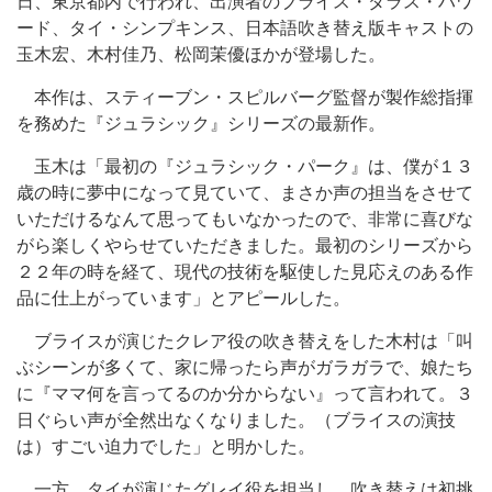
日、東京都内で行われ、出演者のブライス・ダラス・ハワ
ード、タイ・シンプキンス、日本語吹き替え版キャストの
玉木宏、木村佳乃、松岡茉優ほかが登場した。
本作は、スティーブン・スピルバーグ監督が製作総指揮
を務めた『ジュラシック』シリーズの最新作。
玉木は「最初の『ジュラシック・パーク』は、僕が１３
歳の時に夢中になって見ていて、まさか声の担当をさせて
いただけるなんて思ってもいなかったので、非常に喜びな
がら楽しくやらせていただきました。最初のシリーズから
２２年の時を経て、現代の技術を駆使した見応えのある作
品に仕上がっています」とアピールした。
ブライスが演じたクレア役の吹き替えをした木村は「叫
ぶシーンが多くて、家に帰ったら声がガラガラで、娘たち
に『ママ何を言ってるのか分からない』って言われて。３
日ぐらい声が全然出なくなりました。（ブライスの演技
は）すごい迫力でした」と明かした。
一方、タイが演じたグレイ役を担当し、吹き替えは初挑