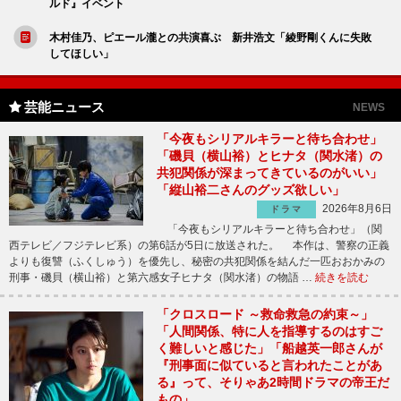
ルド』イベント
木村佳乃、ピエール瀧との共演喜ぶ 新井浩文「綾野剛くんに失敗
してほしい」
芸能ニュース
NEWS
「今夜もシリアルキラーと待ち合わせ」
「磯貝（横山裕）とヒナタ（関水渚）の
共犯関係が深まってきているのがいい」
「縦山裕二さんのグッズ欲しい」
2026年8月6日
ドラマ
「今夜もシリアルキラーと待ち合わせ」（関
西テレビ／フジテレビ系）の第6話が5日に放送された。 本作は、警察の正義
よりも復讐（ふくしゅう）を優先し、秘密の共犯関係を結んだ一匹おおかみの
刑事・磯貝（横山裕）と第六感女子ヒナタ（関水渚）の物語 …
続きを読む
「クロスロード ～救命救急の約束～」
「人間関係、特に人を指導するのはすご
く難しいと感じた」「船越英一郎さんが
『刑事面に似ていると言われたことがあ
る』って、そりゃあ2時間ドラマの帝王だ
もの」