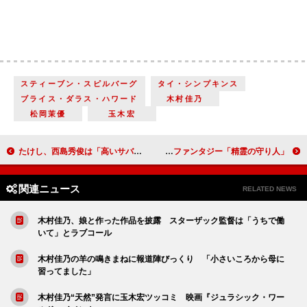
スティーブン・スピルバーグ
タイ・シンプキンス
ブライス・ダラス・ハワード
木村佳乃
松岡茉優
玉木宏
たけし、西島秀俊は「高いサバ缶」と絶賛 ウェイン・ワン監督映画で主演
綾瀬はるか主演作に木村文乃、高島礼子、藤原竜也らが出演 大河ファンタジー「精霊の守り人」
関連ニュース
RELATED NEWS
木村佳乃、娘と作った作品を披露 スターザック監督は「うちで働
いて」とラブコール
木村佳乃の羊の鳴きまねに報道陣びっくり 「小さいころから母に
習ってました」
木村佳乃“天然”発言に玉木宏ツッコミ 映画『ジュラシック・ワー