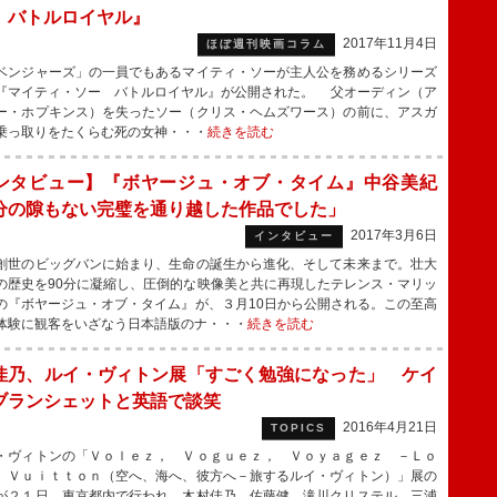
 バトルロイヤル』
2017年11月4日
ほぼ週刊映画コラム
ンジャーズ」の一員でもあるマイティ・ソーが主人公を務めるシリーズ
『マイティ・ソー バトルロイヤル』が公開された。 父オーディン（ア
ー・ホプキンス）を失ったソー（クリス・ヘムズワース）の前に、アスガ
乗っ取りをたくらむ死の女神・・・
続きを読む
ンタビュー】『ボヤージュ・オブ・タイム』中谷美紀
分の隙もない完璧を通り越した作品でした」
2017年3月6日
インタビュー
世のビッグバンに始まり、生命の誕生から進化、そして未来まで。壮大
の歴史を90分に凝縮し、圧倒的な映像美と共に再現したテレンス・マリッ
の『ボヤージュ・オブ・タイム』が、３月10日から公開される。この至高
体験に観客をいざなう日本語版のナ・・・
続きを読む
佳乃、ルイ・ヴィトン展「すごく勉強になった」 ケイ
ブランシェットと英語で談笑
2016年4月21日
TOPICS
ヴィトンの「Ｖｏｌｅｚ， Ｖｏｇｕｅｚ， Ｖｏｙａｇｅｚ －Ｌｏ
 Ｖｕｉｔｔｏｎ（空へ、海へ、彼方へ－旅するルイ・ヴィトン）」展の
が２１日、東京都内で行われ、木村佳乃、佐藤健、滝川クリステル、三浦