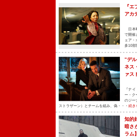
『エ
アカ
日本時
で開催
ェア・
多10
“デ
ネス
ァス
『ナイ
ー・ク
のジー
ストラザーン）とチームを組み、偽・・・
続き
知的
暗さ
ラム