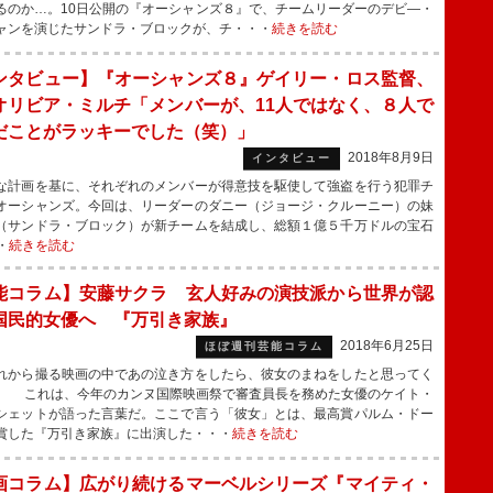
るのか…。10日公開の『オーシャンズ８』で、チームリーダーのデビ―・
ャンを演じたサンドラ・ブロックが、チ・・・
続きを読む
ンタビュー】『オーシャンズ８』ゲイリー・ロス監督、
オリビア・ミルチ「メンバーが、11人ではなく、８人で
だことがラッキーでした（笑）」
2018年8月9日
インタビュー
計画を基に、それぞれのメンバーが得意技を駆使して強盗を行う犯罪チ
オーシャンズ。今回は、リーダーのダニー（ジョージ・クルーニー）の妹
（サンドラ・ブロック）が新チームを結成し、総額１億５千万ドルの宝石
・
続きを読む
能コラム】安藤サクラ 玄人好みの演技派から世界が認
国民的女優へ 『万引き家族』
2018年6月25日
ほぼ週刊芸能コラム
から撮る映画の中であの泣き方をしたら、彼女のまねをしたと思ってく
」 これは、今年のカンヌ国際映画祭で審査員長を務めた女優のケイト・
シェットが語った言葉だ。ここで言う「彼女」とは、最高賞パルム・ドー
賞した『万引き家族』に出演した・・・
続きを読む
画コラム】広がり続けるマーベルシリーズ『マイティ・