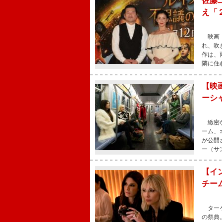
佐藤
え「
映画『
れ、吹
作は、
隣に住
【映
ーシ
緻密な
ーム、
が公開
ー（サ
【イ
チー
ターゲ
の祭典