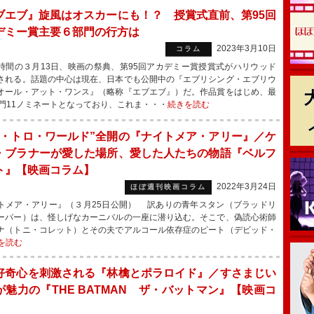
ブエブ』旋風はオスカーにも！？ 授賞式直前、第95回
デミー賞主要６部門の行方は
2023年3月10日
コラム
間の３月13日、映画の祭典、第95回アカデミー賞授賞式がハリウッド
される。話題の中心は現在、日本でも公開中の『エブリシング・エブリウ
オール・アット・ワンス』（略称『エブエブ』）だ。作品賞をはじめ、最
部門11ノミネートとなっており、これま・・・
続きを読む
ル・トロ・ワールド”全開の『ナイトメア・アリー』／ケ
・ブラナーが愛した場所、愛した人たちの物語『ベルフ
ト』【映画コラム】
2022年3月24日
ほぼ週刊映画コラム
トメア・アリー』（３月25日公開） 訳ありの青年スタン（ブラッドリ
ーパー）は、怪しげなカーニバルの一座に潜り込む。そこで、偽読心術師
ナ（トニ・コレット）とその夫でアルコール依存症のピート（デビッド・
を読む
好奇心を刺激される『林檎とポラロイド』／すさまじい
が魅力の『THE BATMAN ザ・バットマン』【映画コ
】