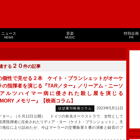
ニュース
音楽
特別企画
NEWS
MUSIC
PR
２０
連する
件の記事
の個性で見せる２本 ケイト・ブランシェットがオーケ
ラの指揮者を演じる『TAR／ター』／リーアム・ニーソ
アルツハイマー病に侵された殺し屋を演じる
EMORY メモリー』【映画コラム】
2023年5月11日
ほぼ週刊映画コラム
R／ター』（５月12日公開） ドイツの有名オーケストラで、女性として
首席指揮者に任命されたリディア・ター（ケイト・ブランシェット）。天
の地位に上り詰めたが、今はマーラーの交響曲第５番の演奏と録音のプ