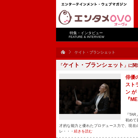
特集・インタビュー
FEATURE & INTERVIEW
ケイト・ブランシェット
ケイト・ブランシェット
「
」に関
俳優
スト
ンが
『M
『TA
初めて
才的な能力と優れたプロデュース力で、現在
レ・・・
続きを読む