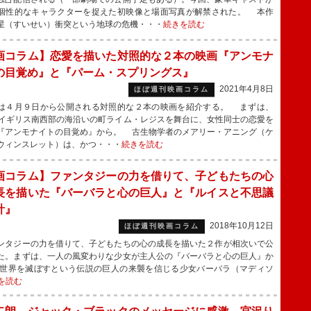
個性的なキャラクターを捉えた初映像と場面写真が解禁された。 本作
星（すいせい）衝突という地球の危機・・・
続きを読む
画コラム】恋愛を描いた対照的な２本の映画『アンモナ
の目覚め』と『パーム・スプリングス』
2021年4月8日
ほぼ週刊映画コラム
４月９日から公開される対照的な２本の映画を紹介する。 まずは、
紀イギリス南西部の海沿いの町ライム・レジスを舞台に、女性同士の恋愛を
『アンモナイトの目覚め』から。 古生物学者のメアリー・アニング（ケ
ウィンスレット）は、かつ・・・
続きを読む
画コラム】ファンタジーの力を借りて、子どもたちの心
長を描いた『バーバラと心の巨人』と『ルイスと不思議
計』
2018年10月12日
ほぼ週刊映画コラム
タジーの力を借りて、子どもたちの心の成長を描いた２作が相次いで公
た。まずは、一人の風変わりな少女が主人公の『バーバラと心の巨人』か
世界を滅ぼすという伝説の巨人の来襲を信じる少女バーバラ（マディソ
を読む