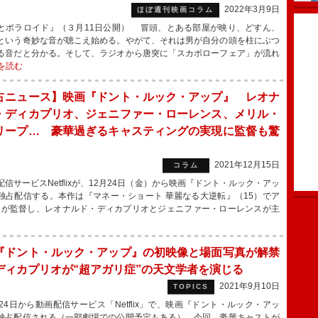
2022年3月9日
ほぼ週刊映画コラム
とポラロイド』（３月11日公開） 冒頭、とある部屋が映り、どすん、
という奇妙な音が聴こえ始める。やがて、それは男が自分の頭を柱にぶつ
る音だと分かる。そして、ラジオから唐突に「スカボローフェア」が流れ
を読む
占ニュース】映画『ドント・ルック・アップ』 レオナ
・ディカプリオ、ジェニファー・ローレンス、メリル・
リープ… 豪華過ぎるキャスティングの実現に監督も驚
2021年12月15日
コラム
信サービスNetflixが、12月24日（金）から映画『ドント・ルック・アッ
独占配信する。本作は『マネー・ショート 華麗なる大逆転』（15）でア
イが監督し、レオナルド・ディカプリオとジェニファー・ローレンスが主
『ドント・ルック・アップ』の初映像と場面写真が解禁
ディカプリオが“超アガリ症”の天文学者を演じる
2021年9月10日
TOPICS
24日から動画配信サービス「Netflix」で、映画『ドント・ルック・アッ
独占配信される（一部劇場での公開予定もある）。今回、豪華キャストが