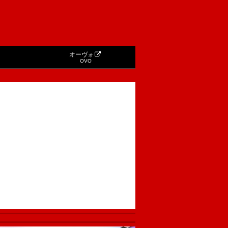
オーヴォ
OVO