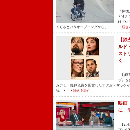
『林檎
どすん
けてい
てくるというオープニングから、一・・・
続き
【独
ルド
スト
く
動画配
プ』を
カデミー賞脚色賞を受賞したアダム・マッケ
演。・・・
続きを読む
映画
に 
12月
プ』が