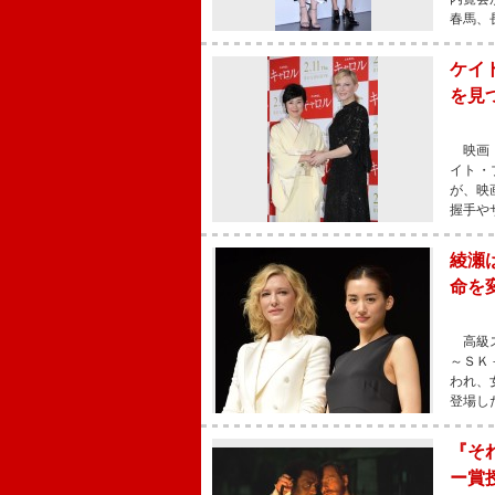
春馬、
ケイ
を見
映画『
イト・
が、映
握手や
綾瀬
命を
高級ス
～ＳＫ
われ、
登場し
『そ
ー賞