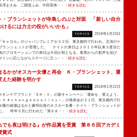
長澤まさみ、二階堂ふみ、中田英寿・・・
続きを読む
ト・ブランシェットが寺島しのぶと対面 「新しい自分
つけるには力士の役がいいかも」
2016年1月23日
TOPICS
キャロル』のジャパンプレミアが２２日、東京都内で行われ、主演のケ
ブランシェットが登壇した。 ケイトの来日は２０１０年以来３度目だ
画のプロモーションでの来日は今回が初となる。客席からの歓声を浴び、
サインに応じながらステージに立っ・・・
続きを読む
はるかがオスカー女優と再会 Ｋ・ブランシェット、運
変えた経験を明かす
2016年1月22日
TOPICS
キンケアブランド「ＳＫ－Ⅱ」の新キャンペーン「運命を、変えよう。
－Ⅱ ＃ｃｈａｎｇｅｄｅｓｔｉｎｙ～」の発表会が２１日、東京都内で行
女優の綾瀬はるかと豪州出身のオスカー女優・ケイト・ブランシェットが
た。 昨年５月に行われた「第６８・・・
続きを読む
れでも夜は明ける』が作品賞を受賞 第８６回アカデミ
授賞式