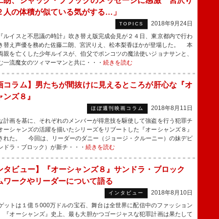
二朗、ジャック・ブラックのメッセージに感激 宮沢り
２人の体積が似ている気がする…」
2018年9月24日
TOPICS
ルイスと不思議の時計』吹き替え版完成会見が２４日、東京都内で行わ
き替え声優を務めた佐藤二朗、宮沢りえ、松本梨香ほかが登場した。 本
両親を亡くした少年ルイスが、伯父でポンコツの魔法使いジョナサンと、
む一流魔女のツィマーマンと共に・・・
続きを読む
画コラム】男たちが間抜けに見えるところが肝心な『オ
ャンズ８』
2018年8月11日
ほぼ週刊映画コラム
計画を基に、それぞれのメンバーが得意技を駆使して強盗を行う犯罪チ
オーシャンズの活躍を描いたシリーズをリブートした『オーシャンズ８』
された。 今回は、リーダーのダニー（ジョージ・クルーニー）の妹デビ
ンドラ・ブロック）が新チ・・・
続きを読む
ンタビュー】『オーシャンズ８』サンドラ・ブロック
ムワークやリーダーについて語る
2018年8月10日
インタビュー
ットは１億５000万ドルの宝石、舞台は全世界に配信中のファッション
。『オーシャンズ』史上、最も大胆かつゴージャスな犯罪計画は果たして