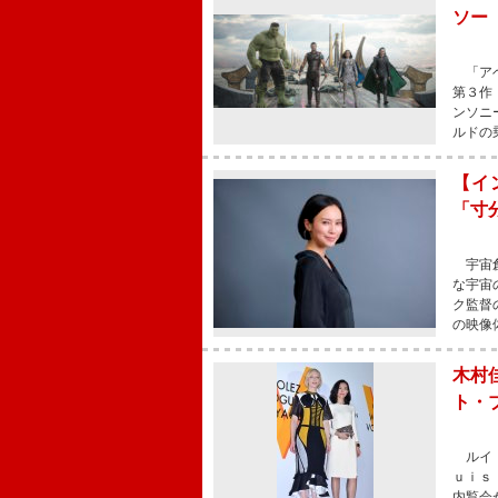
ソー
「アベ
第３作
ンソニ
ルドの
【イ
「寸
宇宙創
な宇宙
ク監督
の映像
木村
ト・
ルイ・
ｕｉｓ
内覧会