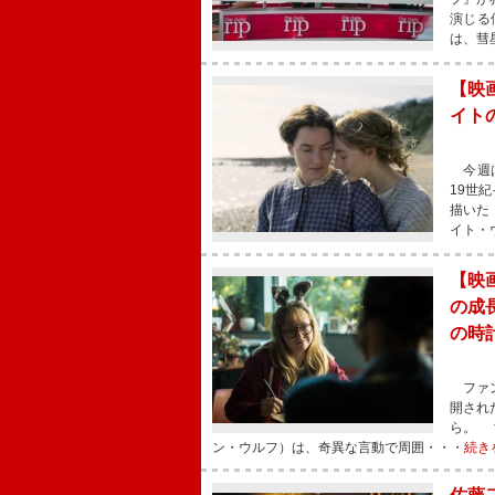
演じる
は、彗
【映
イト
今週は
19世
描いた
イト・
【映
の成
の時
ファン
開され
ら。 
ン・ウルフ）は、奇異な言動で周囲・・・
続き