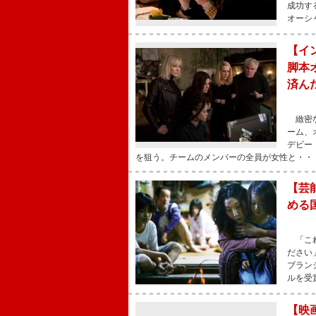
成功す
オーシ
【イ
脚本
済ん
緻密な
ーム、
デビー
を狙う。チームのメンバーの全員が女性と・・
【芸
める
「これ
ださい
ブラン
ルを受
【映