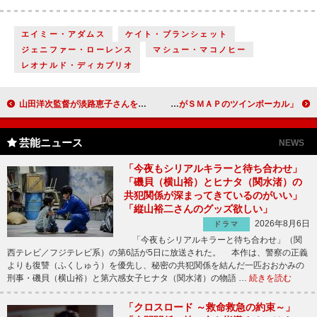
エイミー・アダムス
ケイト・ブランシェット
ジェニファー・ローレンス
マシュー・マコノヒー
レオナルド・ディカプリオ
山田洋次監督が淡路恵子さんをしのぶ 「戦後の映画史で非常に重要な役割を担った人」
中居正広＆草なぎ剛が２人でデビュー？ 「僕たち２人がＳＭＡＰのツインボーカル」
芸能ニュース
NEWS
「今夜もシリアルキラーと待ち合わせ」
「磯貝（横山裕）とヒナタ（関水渚）の
共犯関係が深まってきているのがいい」
「縦山裕二さんのグッズ欲しい」
2026年8月6日
ドラマ
「今夜もシリアルキラーと待ち合わせ」（関
西テレビ／フジテレビ系）の第6話が5日に放送された。 本作は、警察の正義
よりも復讐（ふくしゅう）を優先し、秘密の共犯関係を結んだ一匹おおかみの
刑事・磯貝（横山裕）と第六感女子ヒナタ（関水渚）の物語 …
続きを読む
「クロスロード ～救命救急の約束～」