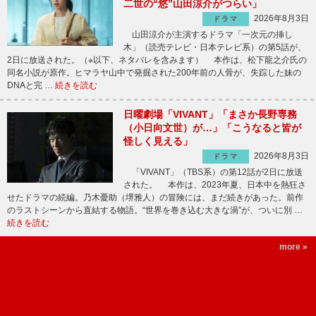
二世の“悠”山田涼介がつらい」
2026年8月3日
ドラマ
山田涼介が主演するドラマ「一次元の挿し
木」（読売テレビ・日本テレビ系）の第5話が、
2日に放送された。（※以下、ネタバレを含みます） 本作は、松下龍之介氏の
同名小説が原作。ヒマラヤ山中で発掘された200年前の人骨が、失踪した妹の
DNAと完 …
続きを読む
日曜劇場「VIVANT」「まさか長野専務
（小日向文世）が…」「こうなると皆が
怪しく見える」
2026年8月3日
ドラマ
「VIVANT」（TBS系）の第12話が2日に放送
された。 本作は、2023年夏、日本中を熱狂さ
せたドラマの続編。乃木憂助（堺雅人）の冒険には、まだ続きがあった。前作
のラストシーンから直結する物語。“世界を巻き込む大きな渦”が、ついに別 …
続きを読む
more »