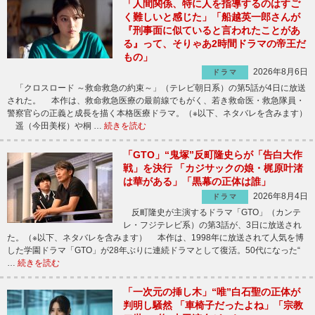
「人間関係、特に人を指導するのはすご
く難しいと感じた」「船越英一郎さんが
『刑事面に似ていると言われたことがあ
る』って、そりゃあ2時間ドラマの帝王だ
もの」
2026年8月6日
ドラマ
「クロスロード ～救命救急の約束～」（テレビ朝日系）の第5話が4日に放送
された。 本作は、救命救急医療の最前線でもがく、若き救命医・救急隊員・
警察官らの正義と成長を描く本格医療ドラマ。（※以下、ネタバレを含みます）
遥（今田美桜）や桐 …
続きを読む
「GTO」“鬼塚”反町隆史らが「告白大作
戦」を決行 「カジサックの娘・梶原叶渚
は華がある」「黒幕の正体は誰」
2026年8月4日
ドラマ
反町隆史が主演するドラマ「GTO」（カンテ
レ・フジテレビ系）の第3話が、3日に放送され
た。（※以下、ネタバレを含みます） 本作は、1998年に放送されて人気を博
した学園ドラマ「GTO」が28年ぶりに連続ドラマとして復活。50代になった“
…
続きを読む
「一次元の挿し木」“唯”白石聖の正体が
判明し騒然 「車椅子だったよね」「宗教