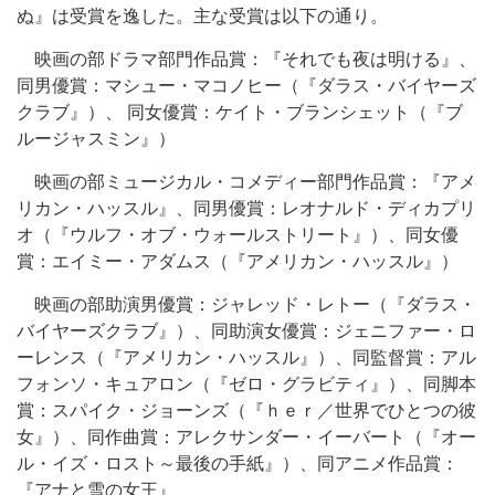
ぬ』は受賞を逸した。主な受賞は以下の通り。
映画の部ドラマ部門作品賞：『それでも夜は明ける』、
同男優賞：マシュー・マコノヒー（『ダラス・バイヤーズ
クラブ』）、 同女優賞：ケイト・ブランシェット（『ブ
ルージャスミン』）
映画の部ミュージカル・コメディー部門作品賞：『アメ
リカン・ハッスル』、同男優賞：レオナルド・ディカプリ
オ（『ウルフ・オブ・ウォールストリート』）、同女優
賞：エイミー・アダムス（『アメリカン・ハッスル』）
映画の部助演男優賞：ジャレッド・レトー（『ダラス・
バイヤーズクラブ』）、同助演女優賞：ジェニファー・ロ
ーレンス（『アメリカン・ハッスル』）、同監督賞：アル
フォンソ・キュアロン（『ゼロ・グラビティ』）、同脚本
賞：スパイク・ジョーンズ（『ｈｅｒ／世界でひとつの彼
女』）、同作曲賞：アレクサンダー・イーバート（『オー
ル・イズ・ロスト～最後の手紙』）、同アニメ作品賞：
『アナと雪の女王』