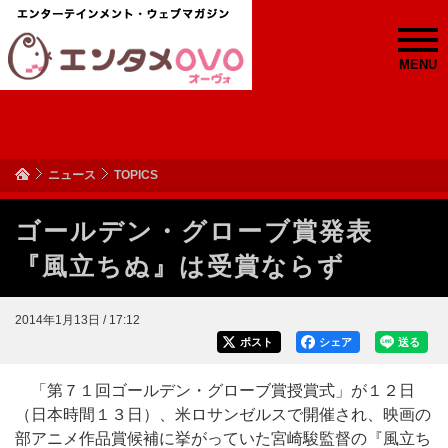
MENU
ニュース
TOPICS
ゴールデン・グローブ賞発表
『風立ちぬ』は受賞ならず
2014年1月13日 / 17:12
ポスト
シェア
送る
「第７１回ゴールデン・グローブ賞授賞式」が１２日
（日本時間１３日）、米ロサンゼルスで開催され、映画の
部アニメ作品賞候補に挙がっていた宮崎駿監督の『風立ち