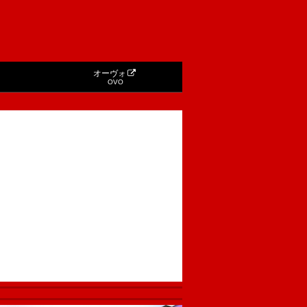
オーヴォ
OVO