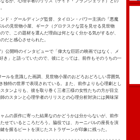
になるが、心理学者のリリス（ケイト・ブランシェット）との
く。
ンド・グールディング監督、タイロン・パワー主演の『悪魔
バルの見世物小屋、ギーク（グロテスクな芸を見せる見世物
なので、この題材を選んだ理由は何となく分かる気がするが、
ものだと感心させられた。
7）公開時のインタビューで「偉大な巨匠の映画ではなく、メ
大好き」と語っていたので、彼にとっては、前作もそのうちの一
ワールを意識した画調、見世物小屋のおどろおどろしい雰囲気
べき独特の世界で表現されている。また、前作よりも心理劇とし
のスタンよりも、彼を取り巻く三者三様の女性たちの方が目立
術師のスタンと心理学者のリリスとの心理分析対決には興味深
ャムの原作に寄った結果なのかどうかは分からないが、前作
立たせているところだろう。脇役では、カーニバルの座長を演
の鍵を握るピートを演じたストラザーンが印象に残った。