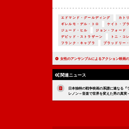
エドマンド・グールディング
カト
ギレルモ・デル・トロ
ケイト・ブ
ジュード・ヒル
ジョン・フォード
デビッド・ストラザーン
トニ・コ
フランク・キャプラ
ブラッドリー
女性のアンサンブルによるアクション映画の系譜に連なる『ガンパウダー・ミルクシェイク』
関連ニュース
日本独特の戦争映画の系譜に連なる『
レノン～音楽で世界を変えた男の真実