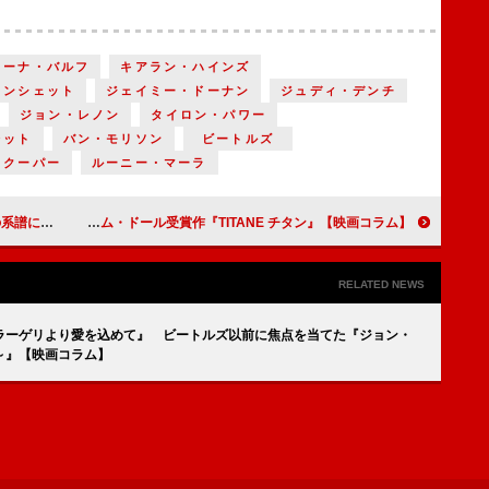
リーナ・バルフ
キアラン・ハインズ
ランシェット
ジェイミー・ドーナン
ジュディ・デンチ
ジョン・レノン
タイロン・パワー
レット
バン・モリソン
ビートルズ
・クーパー
ルーニー・マーラ
【映画コラム】
カンヌ国際映画祭監督賞受賞作『アネット』／カンヌ国際映画祭パルム・ドール受賞作『TITANE チタン』【映画コラム】
RELATED NEWS
ラーゲリより愛を込めて』 ビートルズ以前に焦点を当てた『ジョン・
～』【映画コラム】