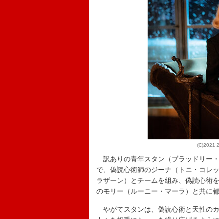
(C)2021 2
訳ありの青年スタン（ブラッドリー・
で、偽読心術師のジーナ（トニ・コレ
ラザーン）とチームを組み、偽読心術
のモリー（ルーニー・マーラ）と共に
やがてスタンは、偽読心術と天性のカ