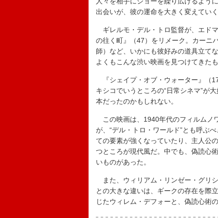
人々を相手にショーを繰り広げるよう
出会いが、彼の運命を大きく変えてい
ギレルモ・デル・トロ監督が、エドマ
の往く町』（47）をリメーク。カーニ
師）など、いかにも彼好みの道具立て
よくもこんな渋い映画を見つけてきた
『シェイプ・オブ・ウォーター』（1
キシコでいうところの“日常シネマ”が
本だったのかもしれない。
この映画は、1940年代のフィルムノ
が、“デル・トロ・ワールド”とも呼ぶ
ての要素が強くなっていたり、主人公
つところが現代風だ。中でも、偽読心
いものがあった。
また、ウィリアム・リンゼー・グリシ
との大きな違いは、ギークの存在を際
じたウィレム・デフォーと、偽読心術