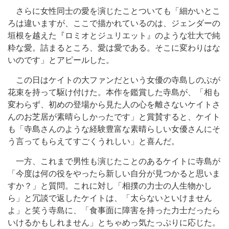
さらに女性同士の愛を演じたことついても「細かいとこ
ろは違いますが、ここで描かれているのは、ジェンダーの
垣根を越えた『ロミオとジュリエット』のような壮大で純
粋な愛。詰まるところ、愛は愛である。そこに変わりはな
いのです」とアピールした。
この日はケイトの大ファンだという女優の寺島しのぶが
花束を持って駆け付けた。本作を鑑賞した寺島が、「相も
変わらず、初めの登場から見た人の心を離さないケイトさ
んのお芝居が素晴らしかったです」と賞賛すると、ケイト
も「寺島さんのような経験豊富な素晴らしい女優さんにそ
う言ってもらえてすごくうれしい」と喜んだ。
一方、これまで男性も演じたことのあるケイトに寺島が
「今度は何の役をやったら新しい自分が見つかると思いま
すか？」と質問。これに対し「相撲の力士の人生物かし
ら」と冗談で返したケイトは、「太らないといけません
よ」と笑う寺島に、「食事面に障害を持った力士だったら
いけるかもしれません」とちゃめっ気たっぷりに応じた。