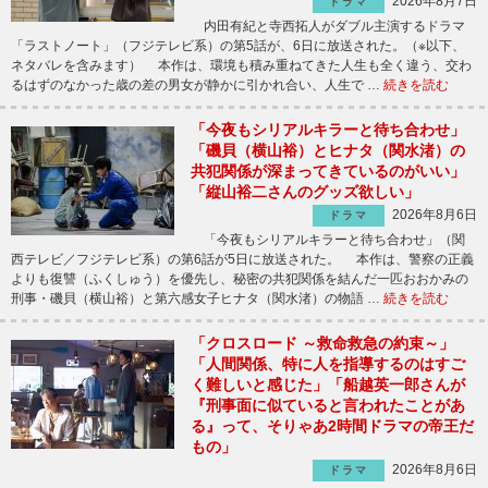
2026年8月7日
ドラマ
内田有紀と寺西拓人がダブル主演するドラマ
「ラストノート」（フジテレビ系）の第5話が、6日に放送された。（※以下、
ネタバレを含みます） 本作は、環境も積み重ねてきた人生も全く違う、交わ
るはずのなかった歳の差の男女が静かに引かれ合い、人生で …
続きを読む
「今夜もシリアルキラーと待ち合わせ」
「磯貝（横山裕）とヒナタ（関水渚）の
共犯関係が深まってきているのがいい」
「縦山裕二さんのグッズ欲しい」
2026年8月6日
ドラマ
「今夜もシリアルキラーと待ち合わせ」（関
西テレビ／フジテレビ系）の第6話が5日に放送された。 本作は、警察の正義
よりも復讐（ふくしゅう）を優先し、秘密の共犯関係を結んだ一匹おおかみの
刑事・磯貝（横山裕）と第六感女子ヒナタ（関水渚）の物語 …
続きを読む
「クロスロード ～救命救急の約束～」
「人間関係、特に人を指導するのはすご
く難しいと感じた」「船越英一郎さんが
『刑事面に似ていると言われたことがあ
る』って、そりゃあ2時間ドラマの帝王だ
もの」
2026年8月6日
ドラマ