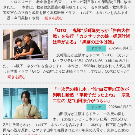
「クロスロード ～救命救急の約束～」（テレビ朝日系）の第5話が4日に放送
された。 本作は、救命救急医療の最前線でもがく、若き救命医・救急隊員・
警察官らの正義と成長を描く本格医療ドラマ。（※以下、ネタバレを含みます）
遥（今田美桜）や桐 …
続きを読む
「GTO」“鬼塚”反町隆史らが「告白大作
戦」を決行 「カジサックの娘・梶原叶渚
は華がある」「黒幕の正体は誰」
2026年8月4日
ドラマ
反町隆史が主演するドラマ「GTO」（カンテ
レ・フジテレビ系）の第3話が、3日に放送され
た。（※以下、ネタバレを含みます） 本作は、1998年に放送されて人気を博
した学園ドラマ「GTO」が28年ぶりに連続ドラマとして復活。50代になった“
…
続きを読む
「一次元の挿し木」“唯”白石聖の正体が
判明し騒然 「車椅子だったよね」「宗教
二世の“悠”山田涼介がつらい」
2026年8月3日
ドラマ
山田涼介が主演するドラマ「一次元の挿し
木」（読売テレビ・日本テレビ系）の第5話が、
2日に放送された。（※以下、ネタバレを含みます） 本作は、松下龍之介氏の
同名小説が原作。ヒマラヤ山中で発掘された200年前の人骨が、失踪した妹の