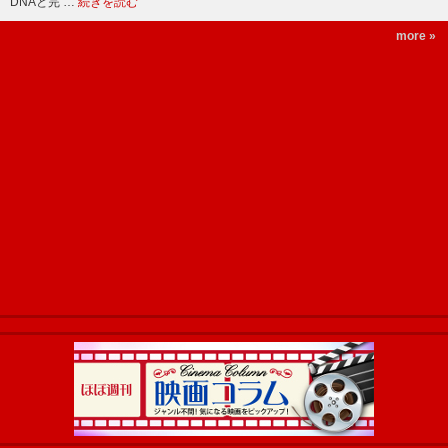
DNAと完 …
続きを読む
more »