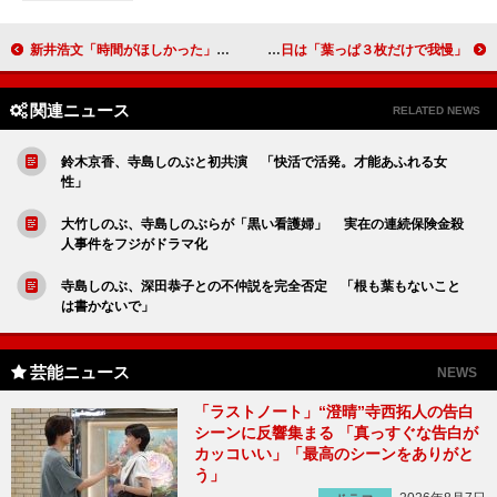
新井浩文「時間がほしかった」 芝居に納得いかず悔しさをにじませる
乃木坂４６生田絵梨花、初の写真集発売 水着撮影の前日は「葉っぱ３枚だけで我慢」
関連ニュース
RELATED NEWS
鈴木京香、寺島しのぶと初共演 「快活で活発。才能あふれる女
性」
大竹しのぶ、寺島しのぶらが「黒い看護婦」 実在の連続保険金殺
人事件をフジがドラマ化
寺島しのぶ、深田恭子との不仲説を完全否定 「根も葉もないこと
は書かないで」
芸能ニュース
NEWS
「ラストノート」“澄晴”寺西拓人の告白
シーンに反響集まる 「真っすぐな告白が
カッコいい」「最高のシーンをありがと
う」