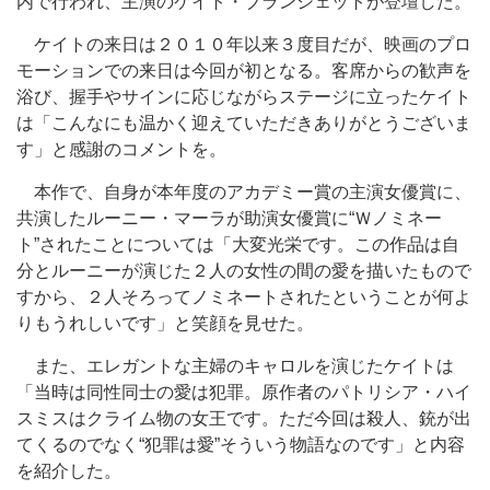
内で行われ、主演のケイト・ブランシェットが登壇した。
ケイトの来日は２０１０年以来３度目だが、映画のプロ
モーションでの来日は今回が初となる。客席からの歓声を
浴び、握手やサインに応じながらステージに立ったケイト
は「こんなにも温かく迎えていただきありがとうございま
す」と感謝のコメントを。
本作で、自身が本年度のアカデミー賞の主演女優賞に、
共演したルーニー・マーラが助演女優賞に“Ｗノミネー
ト”されたことについては「大変光栄です。この作品は自
分とルーニーが演じた２人の女性の間の愛を描いたもので
すから、２人そろってノミネートされたということが何よ
りもうれしいです」と笑顔を見せた。
また、エレガントな主婦のキャロルを演じたケイトは
「当時は同性同士の愛は犯罪。原作者のパトリシア・ハイ
スミスはクライム物の女王です。ただ今回は殺人、銃が出
てくるのでなく“犯罪は愛”そういう物語なのです」と内容
を紹介した。