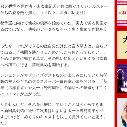
年後の世界を原作者・末次由紀氏と共に紡ぐオリジナルストー
生たちの姿を熱く描く。（＊以下、ネタバレあり）
都予選に向けて他校の偵察を始めていた。実力で劣る梅園が
かるのではなく、他校のデータをなるべく多く集めて作戦を立
った今、それができるのは自分だけだと言う草太は、自らプ
って出る。「梅園を勝たせるためだったら何だってしたい」。
のために裏方に徹する草太。その思いに応えたいめぐる（當真
校へ出稽古に行き、情報集めを開始する。
のレジェンドがサプライズゲストなのか楽しみにしていた時間
マ版の主人公たちのクロスオーバー最終章が幕を開ける」「新
千早（広瀬すず）や太一（野村周平）の物語への帰還がすごく
どのコメントが上がった。
り直せんけど、それを正解にしていくことは今からできま
新＝新田真剣佑に続いて次週はいよいよ太一＝野村周平が登
なすごいけど、めぐりのキャストも決して負けてないと思う。
った。