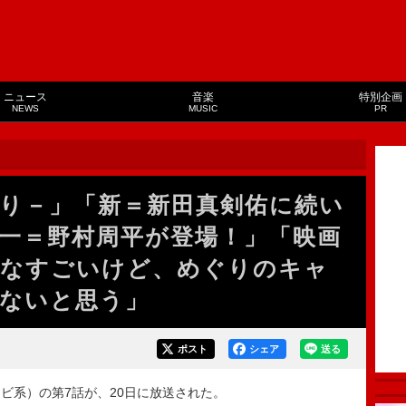
ニュース
音楽
特別企画
NEWS
MUSIC
PR
り－」「新＝新田真剣佑に続い
一＝野村周平が登場！」「映画
んなすごいけど、めぐりのキャ
ないと思う」
ポスト
シェア
送る
系）の第7話が、20日に放送された。