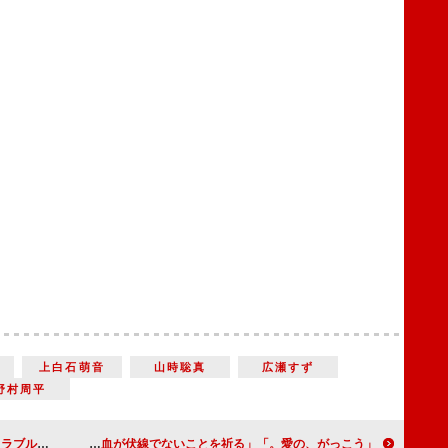
－
上白石萌音
山時聡真
広瀬すず
野村周平
信じていいの？」
「愛の、がっこう。」木村文乃とラウールの電話シーンに涙 「令和版のロミジュリ」「脳の出血が伏線でないことを祈る」