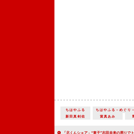
ちはやふる
ちはやふる－めぐり
新田真剣佑
當真あみ
「北くんシェア」“東子”志田未来の周りでトラブルが発生 「イケオジが怪しい」「お金を要求するって