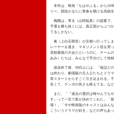
本作は、映画『ちはやふる』から10
リー。競技かるたに青春を懸ける高校
梅園は、草太（山時聡真）の提案で、
予選を勝ち抜くには、真正面からぶつ
てるしかない。
奏（上白石萌音）が京都へ行ってしま
レーヤーを退き、マネジメント役を買
高校最後の大会だというのに、チーム
あみ）たちは、みんなで手分けして他
放送終了後、SNS上には、「毎話ど
は終わり。劇場版の主人公たちとドラ
章スタートからすごく引き込まれる。
良くて、テンポの良さも映えてる」な
また、「『過去の選択は悔やんでもや
す』って一言で新が決めてくれた」「
場！」「今や映画版のキャストはみん
こういうドラマが好き」などの声もあ