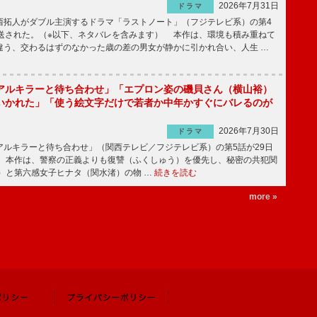
2026年7月31日
ドラマ
拓人がダブル主演するドラマ「ラストノート」（フジテレビ系）の第4
放送された。（※以下、ネタバレを含みます） 本作は、環境も積み重ねて
違う、交わるはずのなかった歳の差の男女が静かに引かれ合い、人生 …
アルキラーと待ち合わせ」「エプロン姿の磯貝さん（横山裕）
いかれた」「使う絵文字だけで若者か中年かすぐにバレるのが
2026年7月30日
ドラマ
ルキラーと待ち合わせ」（関西テレビ／フジテレビ系）の第5話が29日
 本作は、警察の正義よりも復讐（ふくしゅう）を優先し、秘密の共犯関
）と第六感女子ヒナタ（関水渚）の物 …
続きを読む
more »