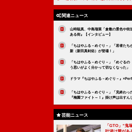
関連ニュース
山時聡真、中島瑠菜「倉敷の景色や街
ある街』【インタビュー】
「ちはやふる－めぐり－」「若者たち
新（新田真剣佑）が登場！」
「ちはやふる－めぐり－」「めぐるの
う思いがよく分かって切なくなった」
ドラマ『ちはやふる－めぐり－』×Per
「ちはやふる－めぐり－」「見終わっ
『梅園ファイト～！』掛け声は出すん
芸能ニュース
「GTO」“
叶渚は華があ