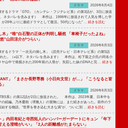
2026年8月4日
ドラマ
するドラマ「GTO」（カンテレ・フジテレビ系）の第3話が、3日に放送
下、ネタバレを含みます） 本作は、1998年に放送されて人気を博した学
」が28年ぶりに連続ドラマとして復活。50代になった“ …
続きを読む
し木」“唯”白石聖の正体が判明し騒然 「車椅子だったよね」
“悠”山田涼介がつらい」
2026年8月3日
ドラマ
するドラマ「一次元の挿し木」（読売テレビ・日本テレビ系）の第5話
された。（※以下、ネタバレを含みます） 本作は、松下龍之介氏の同名小
ヤ山中で発掘された200年前の人骨が、失踪した妹のDNAと完 …
続きを
IVANT」「まさか長野専務（小日向文世）が…」「こうなると皆
る」
2026年8月3日
ドラマ
（TBS系）の第12話が2日に放送された。 本作は、2023年夏、日本中を
マの続編。乃木憂助（堺雅人）の冒険には、まだ続きがあった。前作のラ
結する物語。“世界を巻き込む大きな渦”が、ついに別 …
続きを読む
ト」内田有紀と寺西拓人のハンバーガーデートにキュン 「年下
甘える澄晴がいい」「2人の距離感がたまらない」