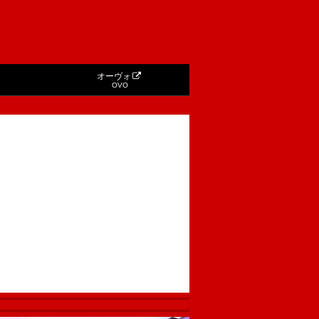
オーヴォ
OVO