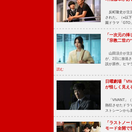
反町隆史が主演
された。（※以
園ドラマ「GTO
「一次元の挿
「宗教二世の
山田涼介が主演
が、2日に放送
説が原作。ヒマラ
読む
日曜劇場「V
が怪しく見え
「VIVANT」
熱狂させたドラ
ストシーンから直
「ラストノー
モード全開で