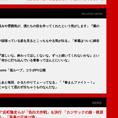
RELATED NEWS
並みや雰囲気が、僕たちの役を作ってくれたという気がします」『蔵の
が頑張っている姿を見るとこっちもやる気が出る」「来週はついに綿谷
『楽しいな。終わってほしくないな。ずっと続いてくれないかな』とい
「何かに打ち込んでいる青春ってほんとにいいな」
fume「巡ループ」コラボPV公開
たあと毎回、かるたやりてぇ～ってなる」「『春まんファイト～！』
じゃなくて思わず出ちゃうものなんだな」
NEWS
鬼塚”反町隆史らが「告白大作戦」を決行 「カジサックの娘・梶原
る」「黒幕の正体は誰」