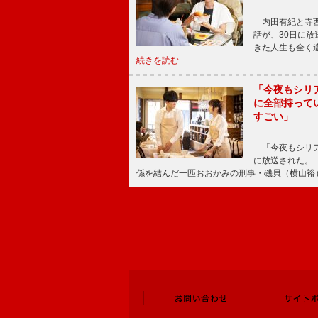
内田有紀と寺西
話が、30日に
きた人生も全く
続きを読む
「今夜もシリ
に全部持って
すごい」
「今夜もシリア
に放送された。
係を結んだ一匹おおかみの刑事・磯貝（横山裕