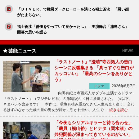
「ＤＩＶＥＲ」で極悪ダークヒーローを演じる福士蒼汰 「悪い顔
がたまらない」
福士蒼汰「俳優をやっていて良かった…」 主演舞台「浦島さん」
開幕の思いを語る
芸能ニュース
NEWS
「ラストノート」“澄晴”寺西拓人の告白
シーンに反響集まる 「真っすぐな告白が
カッコいい」「最高のシーンをありがと
う」
2026年8月7日
ドラマ
内田有紀と寺西拓人がダブル主演するドラマ
「ラストノート」（フジテレビ系）の第5話が、6日に放送された。（※以下、
ネタバレを含みます） 本作は、環境も積み重ねてきた人生も全く違う、交わ
るはずのなかった歳の差の男女が静かに引かれ合い、人生で …
続きを読む
「今夜もシリアルキラーと待ち合わせ」
「磯貝（横山裕）とヒナタ（関水渚）の
共犯関係が深まってきているのがいい」