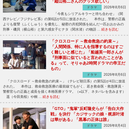
「縦山裕二さんのグッズ欲しい」
2026年8月6日
ドラマ
「今夜もシリアルキラーと待ち合わせ」（関
西テレビ／フジテレビ系）の第6話が5日に放送された。 本作は、警察の正義
よりも復讐（ふくしゅう）を優先し、秘密の共犯関係を結んだ一匹おおかみの
刑事・磯貝（横山裕）と第六感女子ヒナタ（関水渚）の物語 …
続きを読む
「クロスロード ～救命救急の約束～」
「人間関係、特に人を指導するのはすご
く難しいと感じた」「船越英一郎さんが
『刑事面に似ていると言われたことがあ
る』って、そりゃあ2時間ドラマの帝王だ
もの」
2026年8月6日
ドラマ
「クロスロード ～救命救急の約束～」（テレビ朝日系）の第5話が4日に放送
された。 本作は、救命救急医療の最前線でもがく、若き救命医・救急隊員・
警察官らの正義と成長を描く本格医療ドラマ。（※以下、ネタバレを含みます）
遥（今田美桜）や桐 …
続きを読む
「GTO」“鬼塚”反町隆史らが「告白大作
戦」を決行 「カジサックの娘・梶原叶渚
は華がある」「黒幕の正体は誰」
2026年8月4日
ドラマ