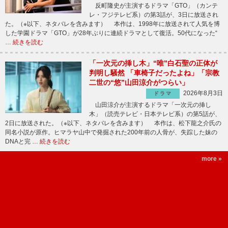
反町隆史が主演するドラマ「GTO」（カンテ
レ・フジテレビ系）の第3話が、3日に放送され
た。（※以下、ネタバレを含みます） 本作は、1998年に放送されて人気を博
した学園ドラマ「GTO」が28年ぶりに連続ドラマとして復活。50代になった“
…
続きを読む
「一次元の挿し木」“唯”白石聖の正体が
判明し騒然 「車椅子だったよね」「宗教
二世の“悠”山田涼介がつらい」
2026年8月3日
ドラマ
山田涼介が主演するドラマ「一次元の挿し
木」（読売テレビ・日本テレビ系）の第5話が、
2日に放送された。（※以下、ネタバレを含みます） 本作は、松下龍之介氏の
同名小説が原作。ヒマラヤ山中で発掘された200年前の人骨が、失踪した妹の
DNAと完 …
続きを読む
more »