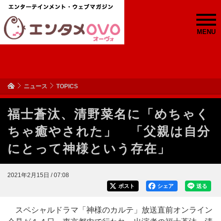
MENU
ニュース
TOPICS
福士蒼汰、清野菜名に「めちゃく
ちゃ癒やされた」 「父親は自分
にとって神様という存在」
2021年2月15日 / 07:08
ポスト
シェア
送る
スペシャルドラマ「神様のカルテ」放送直前オンライン