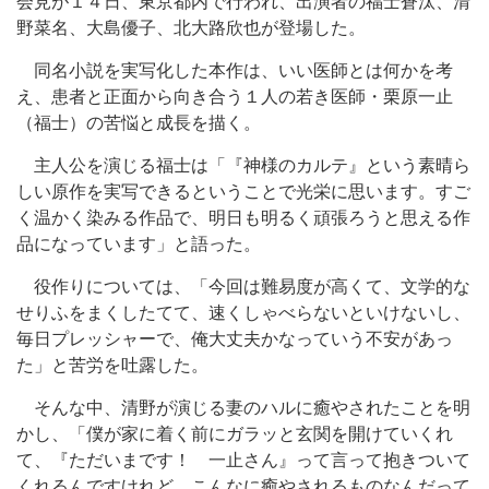
会見が１４日、東京都内で行われ、出演者の福士蒼汰、清
野菜名、大島優子、北大路欣也が登場した。
同名小説を実写化した本作は、いい医師とは何かを考
え、患者と正面から向き合う１人の若き医師・栗原一止
（福士）の苦悩と成長を描く。
主人公を演じる福士は「『神様のカルテ』という素晴ら
しい原作を実写できるということで光栄に思います。すご
く温かく染みる作品で、明日も明るく頑張ろうと思える作
品になっています」と語った。
役作りについては、「今回は難易度が高くて、文学的な
せりふをまくしたてて、速くしゃべらないといけないし、
毎日プレッシャーで、俺大丈夫かなっていう不安があっ
た」と苦労を吐露した。
そんな中、清野が演じる妻のハルに癒やされたことを明
かし、「僕が家に着く前にガラッと玄関を開けていくれ
て、『ただいまです！ 一止さん』って言って抱きついて
くれるんですけれど、こんなに癒やされるものなんだって