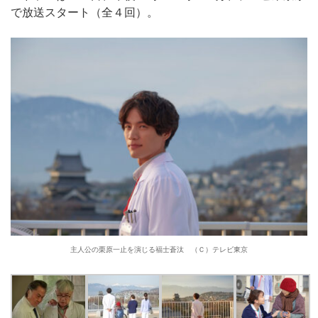
で放送スタート（全４回）。
主人公の栗原一止を演じる福士蒼汰 （Ｃ）テレビ東京