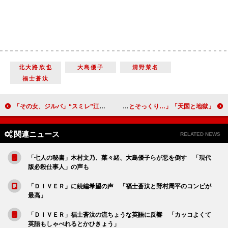
北大路欣也
大島優子
清野菜名
福士蒼汰
「その女、ジルバ」“スミレ”江口のりこの恋に祝福の声 「恋する女の顔になった姿にキュンとした」
「天国と地獄」綾瀬はるかの美貌に称賛の声 犯人考察では「居酒屋の大将が似顔絵とそっくり…」
関連ニュース
RELATED NEWS
「七人の秘書」木村文乃、菜々緒、大島優子らが悪を倒す 「現代
版必殺仕事人」の声も
「ＤＩＶＥＲ」に続編希望の声 「福士蒼汰と野村周平のコンビが
最高」
「ＤＩＶＥＲ」福士蒼汰の流ちょうな英語に反響 「カッコよくて
英語もしゃべれるとかひきょう」