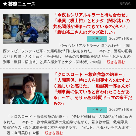
芸能ニュース
NEWS
「今夜もシリアルキラーと待ち合わせ」
「磯貝（横山裕）とヒナタ（関水渚）の
共犯関係が深まってきているのがいい」
「縦山裕二さんのグッズ欲しい」
2026年8月6日
ドラマ
「今夜もシリアルキラーと待ち合わせ」（関
西テレビ／フジテレビ系）の第6話が5日に放送された。 本作は、警察の正義
よりも復讐（ふくしゅう）を優先し、秘密の共犯関係を結んだ一匹おおかみの
刑事・磯貝（横山裕）と第六感女子ヒナタ（関水渚）の物語 …
続きを読む
「クロスロード ～救命救急の約束～」
「人間関係、特に人を指導するのはすご
く難しいと感じた」「船越英一郎さんが
『刑事面に似ていると言われたことがあ
る』って、そりゃあ2時間ドラマの帝王だ
もの」
2026年8月6日
ドラマ
「クロスロード ～救命救急の約束～」（テレビ朝日系）の第5話が4日に放送
された。 本作は、救命救急医療の最前線でもがく、若き救命医・救急隊員・
警察官らの正義と成長を描く本格医療ドラマ。（※以下、ネタバレを含みます）
遥（今田美桜）や桐 …
続きを読む