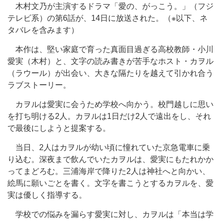
木村文乃が主演するドラマ「愛の、がっこう。」（フジ
テレビ系）の第6話が、14日に放送された。（※以下、ネ
タバレを含みます）
本作は、堅い家庭で育った真面目過ぎる高校教師・小川
愛実（木村）と、文字の読み書きが苦手なホスト・カヲル
（ラウール）が出会い、大きな隔たりを越えて引かれ合う
ラブストーリー。
カヲルは愛実に会うため学校へ向かう。校門越しに思い
を打ち明ける2人。カヲルは1日だけ2人で遠出をし、それ
で最後にしようと提案する。
当日、2人はカヲルが幼い頃に憧れていた京急電車に乗
り込む。深夜まで飲んでいたカヲルは、愛実にもたれかか
ってまどろむ。三浦海岸で降りた2人は神社へと向かい、
絵馬に願いごとを書く。文字を書こうとするカヲルを、愛
実は優しく指導する。
学校での悩みを漏らす愛実に対し、カヲルは「本当は学