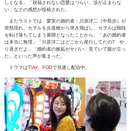
しくなる」「祝福されない恋愛はつらい。涙が止まらな
い」などの感想が投稿された。
またラストでは、愛実の婚約者・川原洋二（中島歩）が
突然現れ、カヲルを歩道橋から突き飛ばし、カヲルは階段
を転げ落ちてしまう展開となったことから、「あの婚約者
は本当に無理」「川原洋二はどこから尾行してたの? や
り過ぎだよ」「婚約者の嫉妬がヤバい。見ていて腹が立っ
た」といった声が集まった。
ドラマは
TVer
、
FOD
で見逃し配信中。