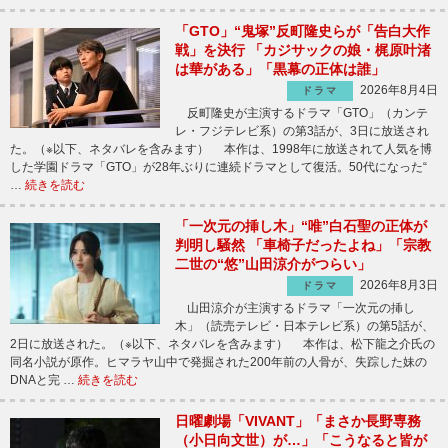
「GTO」“鬼塚”反町隆史らが「告白大作
戦」を決行 「カジサックの娘・梶原叶渚
は華がある」「黒幕の正体は誰」
2026年8月4日
ドラマ
反町隆史が主演するドラマ「GTO」（カンテ
レ・フジテレビ系）の第3話が、3日に放送され
た。（※以下、ネタバレを含みます） 本作は、1998年に放送されて人気を博
した学園ドラマ「GTO」が28年ぶりに連続ドラマとして復活。50代になった“
…
続きを読む
「一次元の挿し木」“唯”白石聖の正体が
判明し騒然 「車椅子だったよね」「宗教
二世の“悠”山田涼介がつらい」
2026年8月3日
ドラマ
山田涼介が主演するドラマ「一次元の挿し
木」（読売テレビ・日本テレビ系）の第5話が、
2日に放送された。（※以下、ネタバレを含みます） 本作は、松下龍之介氏の
同名小説が原作。ヒマラヤ山中で発掘された200年前の人骨が、失踪した妹の
DNAと完 …
続きを読む
日曜劇場「VIVANT」「まさか長野専務
（小日向文世）が…」「こうなると皆が