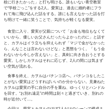
校に行きたかった」と打ち明ける。誰もいない青空教室
で“学校ごっこ”をする2人。愛実は、過去に婚約者にフラ
れて海に飛び込んだ話をする。誰にも言えなかった話を打
ち明けて一緒に笑うことで、気持ちが軽くなる愛実。
食堂に入り、愛実が父親について「お金も地位もなくて
いいから、優しいお父さんだったらよかったのに」と話す
と、カヲルはイラ立ちを抑えられず「マジで金がなかった
ら、んなことは言わないけどな」と悪態をつく。「もう会
わないから今しか言えない」と、真剣に向き合おうとする
愛実。しかしカヲルはそれに応じず、2人の間には気まず
い空気が流れる。
食事を終え、カヲルはパチンコ店へ。パチンコをしたこ
とがない愛実はどうすればいいのか分からない。見兼ねた
カヲルは愛実の手に自分の手を重ね、ゆっくりとハンドル
を回す。“お別れ遠足”の時間は刻々と過ぎていき、別れの
時が近付いて…。
今回は、愛実とカヲルのほぼ2人だけのシーンで構成さ