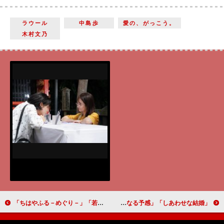
ラウール
中島歩
愛の、がっこう。
木村文乃
「ちはやふる－めぐり－」「若者たちが頑張っている姿を見るとこっちもやる気が出る」「来週はついに綿谷新（新田真剣佑）が登場！」
「しあわせな結婚」「杉野くんの黒川が当たり役になる予感」「いまだに登場人物の半分ぐらいを信用できない」