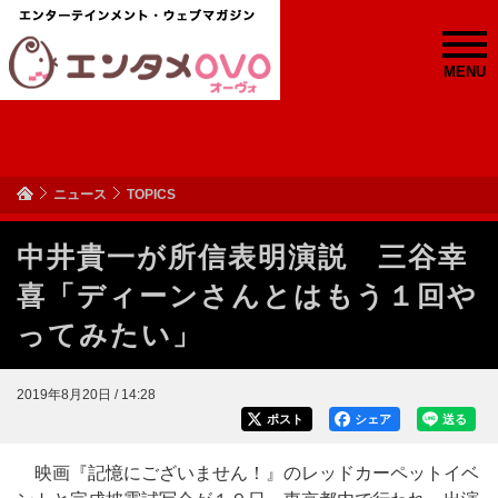
MENU
ニュース
TOPICS
中井貴一が所信表明演説 三谷幸
喜「ディーンさんとはもう１回や
ってみたい」
2019年8月20日 / 14:28
ポスト
シェア
送る
映画『記憶にございません！』のレッドカーペットイベ