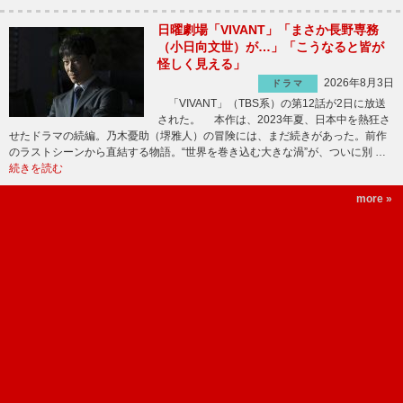
日曜劇場「VIVANT」「まさか長野専務
（小日向文世）が…」「こうなると皆が
怪しく見える」
2026年8月3日
ドラマ
「VIVANT」（TBS系）の第12話が2日に放送
された。 本作は、2023年夏、日本中を熱狂さ
せたドラマの続編。乃木憂助（堺雅人）の冒険には、まだ続きがあった。前作
のラストシーンから直結する物語。“世界を巻き込む大きな渦”が、ついに別 …
続きを読む
more »