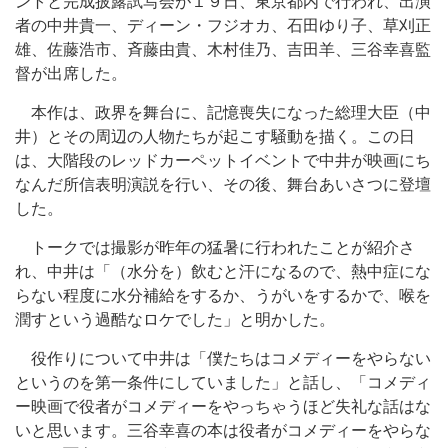
ントと完成披露試写会が１９日、東京都内で行われ、出演
者の中井貴一、ディーン・フジオカ、石田ゆり子、草刈正
雄、佐藤浩市、斉藤由貴、木村佳乃、吉田羊、三谷幸喜監
督が出席した。
本作は、政界を舞台に、記憶喪失になった総理大臣（中
井）とその周辺の人物たちが起こす騒動を描く。この日
は、大階段のレッドカーペットイベントで中井が映画にち
なんだ所信表明演説を行い、その後、舞台あいさつに登壇
した。
トークでは撮影が昨年の猛暑に行われたことが紹介さ
れ、中井は「（水分を）飲むと汗になるので、熱中症にな
らない程度に水分補給をするか、うがいをするかで、喉を
潤すという過酷なロケでした」と明かした。
役作りについて中井は「僕たちはコメディーをやらない
というのを第一条件にしていました」と話し、「コメディ
ー映画で役者がコメディーをやっちゃうほど失礼な話はな
いと思います。三谷幸喜の本は役者がコメディーをやらな