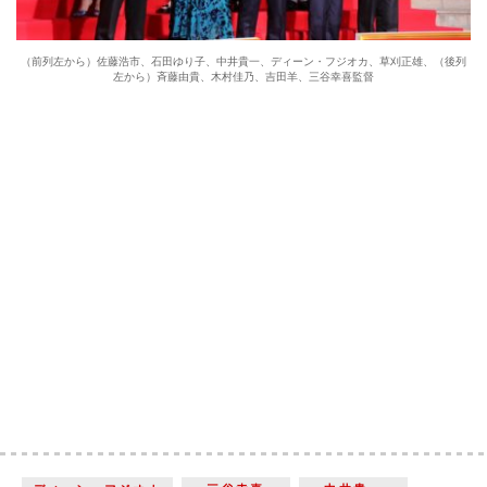
（前列左から）佐藤浩市、石田ゆり子、中井貴一、ディーン・フジオカ、草刈正雄、（後列
左から）斉藤由貴、木村佳乃、吉田羊、三谷幸喜監督