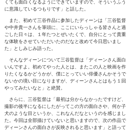
くても面白くなるようにできていますので、そういうふう
に意識しているつもりです」と話した。
また、初めて三谷作品に参加したディーンは「三谷監督
や中井貴一さんを筆頭に、ここにいらっしゃる皆さんと過
ごした日々は、１年たつとぜいたくで、自分にとって貴重
な体験をさせていただいたのだなと改めて今日思いまし
た」としみじみ語った。
そんなディーンについて三谷監督は「ディーンさん面白
いんですよ。初めてやった人とは、またこの人と映画を作
りたくなるかどうかが、僕にとっていい俳優さんかそうで
ないかの境い目になりますが、ディーンさんとはもう１回
やってみたいなと」と絶賛。
さらに、三谷監督は「最初は分からなかったですけど、
撮影の後半になるにしたがってこの方の面白さや、何か子
犬のような目というか、これなんだなというのを感じまし
た。今回は全部描けていないと思いますので、次の作品で
ディーンさんの面白さが反映されると思います」と語って