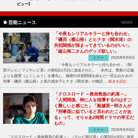
ビュー】
芸能ニュース
NEWS
「今夜もシリアルキラーと待ち合わせ」
「磯貝（横山裕）とヒナタ（関水渚）の
共犯関係が深まってきているのがいい」
「縦山裕二さんのグッズ欲しい」
2026年8月6日
ドラマ
「今夜もシリアルキラーと待ち合わせ」（関
西テレビ／フジテレビ系）の第6話が5日に放送された。 本作は、警察の正義
よりも復讐（ふくしゅう）を優先し、秘密の共犯関係を結んだ一匹おおかみの
刑事・磯貝（横山裕）と第六感女子ヒナタ（関水渚）の物語 …
続きを読む
「クロスロード ～救命救急の約束～」
「人間関係、特に人を指導するのはすご
く難しいと感じた」「船越英一郎さんが
『刑事面に似ていると言われたことがあ
る』って、そりゃあ2時間ドラマの帝王だ
もの」
2026年8月6日
ドラマ
「クロスロード ～救命救急の約束～」（テレビ朝日系）の第5話が4日に放送