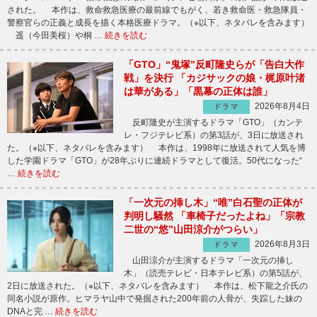
された。 本作は、救命救急医療の最前線でもがく、若き救命医・救急隊員・
警察官らの正義と成長を描く本格医療ドラマ。（※以下、ネタバレを含みます）
遥（今田美桜）や桐 …
続きを読む
「GTO」“鬼塚”反町隆史らが「告白大作
戦」を決行 「カジサックの娘・梶原叶渚
は華がある」「黒幕の正体は誰」
2026年8月4日
ドラマ
反町隆史が主演するドラマ「GTO」（カンテ
レ・フジテレビ系）の第3話が、3日に放送され
た。（※以下、ネタバレを含みます） 本作は、1998年に放送されて人気を博
した学園ドラマ「GTO」が28年ぶりに連続ドラマとして復活。50代になった“
…
続きを読む
「一次元の挿し木」“唯”白石聖の正体が
判明し騒然 「車椅子だったよね」「宗教
二世の“悠”山田涼介がつらい」
2026年8月3日
ドラマ
山田涼介が主演するドラマ「一次元の挿し
木」（読売テレビ・日本テレビ系）の第5話が、
2日に放送された。（※以下、ネタバレを含みます） 本作は、松下龍之介氏の
同名小説が原作。ヒマラヤ山中で発掘された200年前の人骨が、失踪した妹の
DNAと完 …
続きを読む