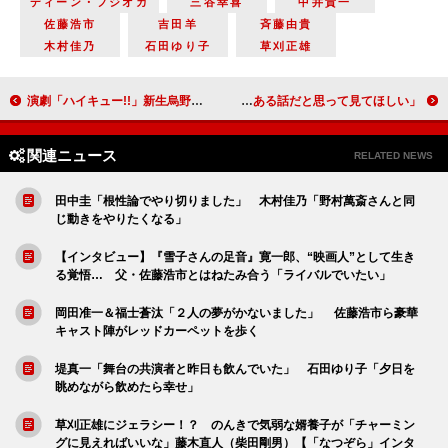
ディーン・フジオカ
三谷幸喜
中井貴一
佐藤浩市
吉田羊
斉藤由貴
木村佳乃
石田ゆり子
草刈正雄
演劇「ハイキュー!!」新生烏野が始動 醍醐虎汰朗「僕が一から始めるんだという気持ち」
木村文乃、振り込め詐欺グループを追い詰める刑事役を熱演 「隣にある話だと思って見てほしい」
関連ニュース
RELATED NEWS
田中圭「根性論でやり切りました」 木村佳乃「野村萬斎さんと同
じ動きをやりたくなる」
【インタビュー】『雪子さんの足音』寛一郎、“映画人”として生き
る覚悟… 父・佐藤浩市とはねたみ合う「ライバルでいたい」
岡田准一＆福士蒼汰「２人の夢がかないました」 佐藤浩市ら豪華
キャスト陣がレッドカーペットを歩く
堤真一「舞台の共演者と昨日も飲んでいた」 石田ゆり子「夕日を
眺めながら飲めたら幸せ」
草刈正雄にジェラシー！？ のんきで気弱な婿養子が「チャーミン
グに見えればいいな」藤木直人（柴田剛男）【「なつぞら」インタ