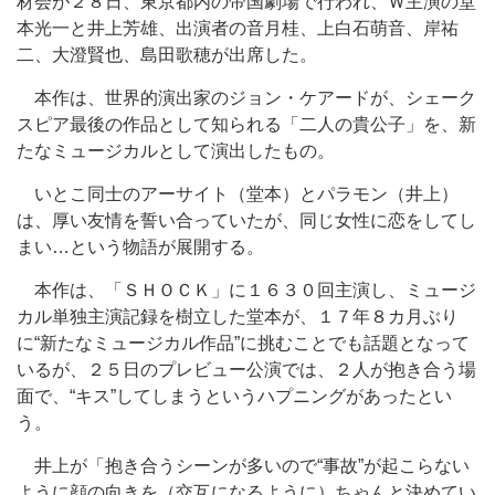
材会が２８日、東京都内の帝国劇場で行われ、Ｗ主演の堂
本光一と井上芳雄、出演者の音月桂、上白石萌音、岸祐
二、大澄賢也、島田歌穂が出席した。
本作は、世界的演出家のジョン・ケアードが、シェーク
スピア最後の作品として知られる「二人の貴公子」を、新
たなミュージカルとして演出したもの。
いとこ同士のアーサイト（堂本）とパラモン（井上）
は、厚い友情を誓い合っていたが、同じ女性に恋をしてし
まい…という物語が展開する。
本作は、「ＳＨＯＣＫ」に１６３０回主演し、ミュージ
カル単独主演記録を樹立した堂本が、１７年８カ月ぶり
に“新たなミュージカル作品”に挑むことでも話題となって
いるが、２５日のプレビュー公演では、２人が抱き合う場
面で、“キス”してしまうというハプニングがあったとい
う。
井上が「抱き合うシーンが多いので“事故”が起こらない
ように顔の向きを（交互になるように）ちゃんと決めてい