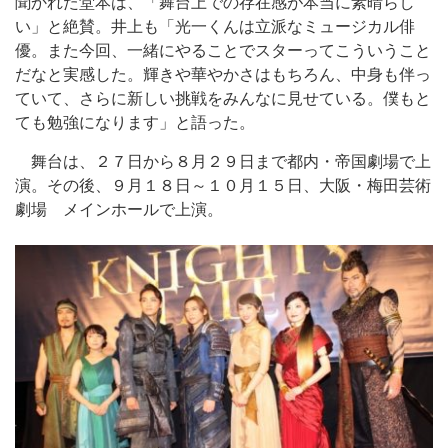
聞かれた堂本は、「舞台上での存在感が本当に素晴らし
い」と絶賛。井上も「光一くんは立派なミュージカル俳
優。また今回、一緒にやることでスターってこういうこと
だなと実感した。輝きや華やかさはもちろん、中身も伴っ
ていて、さらに新しい挑戦をみんなに見せている。僕もと
ても勉強になります」と語った。
舞台は、２７日から８月２９日まで都内・帝国劇場で上
演。その後、９月１８日～１０月１５日、大阪・梅田芸術
劇場 メインホールで上演。