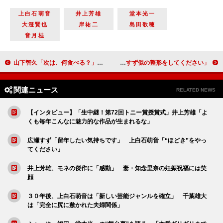
上白石萌音
井上芳雄
堂本光一
大澄賢也
岸祐二
島田歌穂
音月桂
山下智久「次は、何食べる？」 仲間に向けた言葉の真意は…
篠原涼子、小室哲哉とのタッグに「衝撃的な運命」 「広瀬すず似の整形をしてください」
関連ニュース
RELATED NEWS
【インタビュー】「生中継！第72回トニー賞授賞式」井上芳雄「よ
くも毎年こんなに魅力的な作品が生まれるな」
広瀬すず「留年したい気持ちです」 上白石萌音「“ほどき”をやっ
てください」
井上芳雄、モネの傑作に「感動」 妻・知念里奈の妊娠祝福には笑
顔
３０年後、上白石萌音は「新しい芸能ジャンルを確立」 千葉雄大
は「完全に尻に敷かれた夫婦関係」