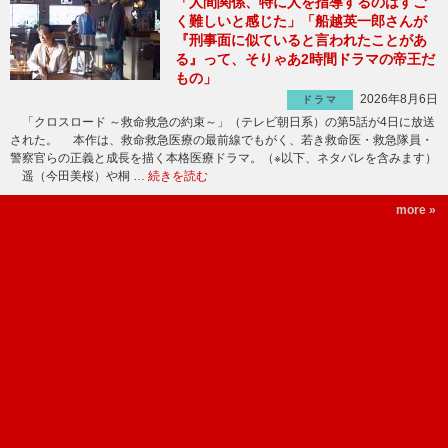
「人間関係、特に人を指導するのはすご
く難しいと感じた」「船越英一郎さんが
『刑事面に似ていると言われたことがあ
る』って、そりゃあ2時間ドラマの帝王だ
もの」
2026年8月6日
ドラマ
「クロスロード ～救命救急の約束～」（テレビ朝日系）の第5話が4日に放送
された。 本作は、救命救急医療の最前線でもがく、若き救命医・救急隊員・
警察官らの正義と成長を描く本格医療ドラマ。（※以下、ネタバレを含みます）
遥（今田美桜）や桐 …
続きを読む
more »