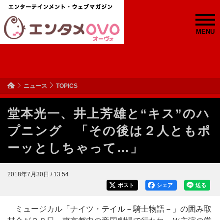
MENU
ニュース
TOPICS
堂本光一、井上芳雄と“キス”のハ
プニング 「その後は２人ともポ
ーッとしちゃって…」
2018年7月30日 / 13:54
ポスト
シェア
送る
ミュージカル「ナイツ・テイル－騎士物語－」の囲み取