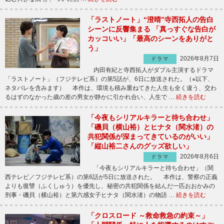
「ラストノート」“澄晴”寺西拓人の告白
シーンに反響集まる 「真っすぐな告白が
カッコいい」「最高のシーンをありがと
う」
2026年8月7日
ドラマ
内田有紀と寺西拓人がダブル主演するドラマ
「ラストノート」（フジテレビ系）の第5話が、6日に放送された。（※以下、
ネタバレを含みます） 本作は、環境も積み重ねてきた人生も全く違う、交わ
るはずのなかった歳の差の男女が静かに引かれ合い、人生で …
続きを読む
「今夜もシリアルキラーと待ち合わせ」
「磯貝（横山裕）とヒナタ（関水渚）の
共犯関係が深まってきているのがいい」
「縦山裕二さんのグッズ欲しい」
2026年8月6日
ドラマ
「今夜もシリアルキラーと待ち合わせ」（関
西テレビ／フジテレビ系）の第6話が5日に放送された。 本作は、警察の正義
よりも復讐（ふくしゅう）を優先し、秘密の共犯関係を結んだ一匹おおかみの
刑事・磯貝（横山裕）と第六感女子ヒナタ（関水渚）の物語 …
続きを読む
「クロスロード ～救命救急の約束～」