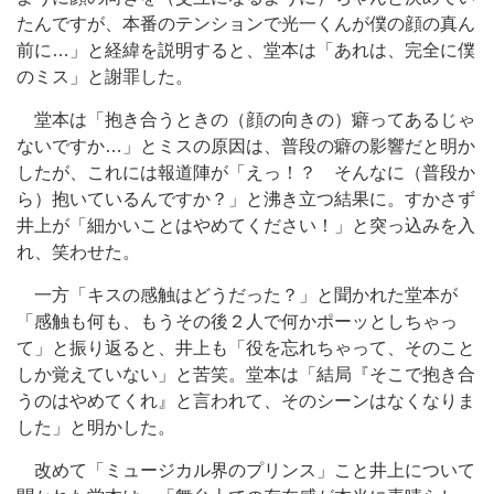
たんですが、本番のテンションで光一くんが僕の顔の真ん
前に…」と経緯を説明すると、堂本は「あれは、完全に僕
のミス」と謝罪した。
堂本は「抱き合うときの（顔の向きの）癖ってあるじゃ
ないですか…」とミスの原因は、普段の癖の影響だと明か
したが、これには報道陣が「えっ！？ そんなに（普段か
ら）抱いているんですか？」と沸き立つ結果に。すかさず
井上が「細かいことはやめてください！」と突っ込みを入
れ、笑わせた。
一方「キスの感触はどうだった？」と聞かれた堂本が
「感触も何も、もうその後２人で何かポーッとしちゃっ
て」と振り返ると、井上も「役を忘れちゃって、そのこと
しか覚えていない」と苦笑。堂本は「結局『そこで抱き合
うのはやめてくれ』と言われて、そのシーンはなくなりま
した」と明かした。
改めて「ミュージカル界のプリンス」こと井上について