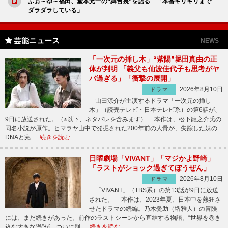
ふぉ～ゆ～福田、堂本光一の“舞台裏”を語る 「本番ギリギリまで
ダラダラしている」
芸能ニュース
NEWS
「一次元の挿し木」“紫陽”堀田真由の正
体が判明 「義父も仙波佳代子も思考がヤ
バ過ぎる」「衝撃の展開」
2026年8月10日
ドラマ
山田涼介が主演するドラマ「一次元の挿し
木」（読売テレビ・日本テレビ系）の第6話が、
9日に放送された。（※以下、ネタバレを含みます） 本作は、松下龍之介氏の
同名小説が原作。ヒマラヤ山中で発掘された200年前の人骨が、失踪した妹の
DNAと完 …
続きを読む
日曜劇場「VIVANT」「マジかよ野崎」
「ラストがショック過ぎてぼうぜん」
2026年8月10日
ドラマ
「VIVANT」（TBS系）の第13話が9日に放送
された。 本作は、2023年夏、日本中を熱狂さ
せたドラマの続編。乃木憂助（堺雅人）の冒険
には、まだ続きがあった。前作のラストシーンから直結する物語。“世界を巻き
込む大きな渦”が、ついに別 …
続きを読む