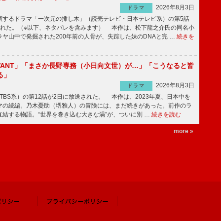
2026年8月3日
ドラマ
するドラマ「一次元の挿し木」（読売テレビ・日本テレビ系）の第5話
された。（※以下、ネタバレを含みます） 本作は、松下龍之介氏の同名小
ヤ山中で発掘された200年前の人骨が、失踪した妹のDNAと完 …
続きを
IVANT」「まさか長野専務（小日向文世）が…」「こうなると皆
る」
2026年8月3日
ドラマ
（TBS系）の第12話が2日に放送された。 本作は、2023年夏、日本中を
マの続編。乃木憂助（堺雅人）の冒険には、まだ続きがあった。前作のラ
結する物語。“世界を巻き込む大きな渦”が、ついに別 …
続きを読む
more »