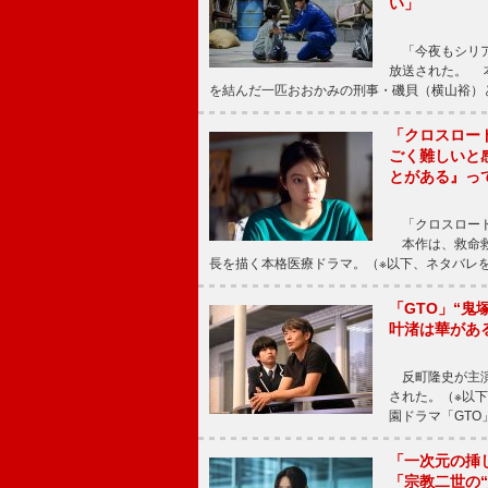
い」
「今夜もシリア
放送された。 
を結んだ一匹おおかみの刑事・磯貝（横山裕）
「クロスロー
ごく難しいと
とがある』っ
「クロスロード
本作は、救命救
長を描く本格医療ドラマ。（※以下、ネタバレ
「GTO」“
叶渚は華があ
反町隆史が主演
された。（※以
園ドラマ「GTO
「一次元の挿
「宗教二世の