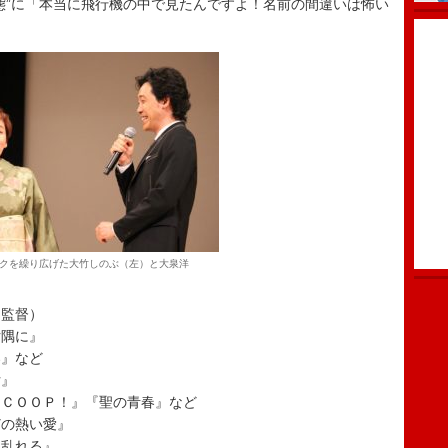
態”に「本当に飛行機の中で見たんですよ！名前の間違いは怖い
クを繰り広げた大竹しのぶ（左）と大泉洋
監督）
隅に』
』など
女』
ＣＯＯＰ！』『聖の青春』など
の熱い愛』
乱れる』