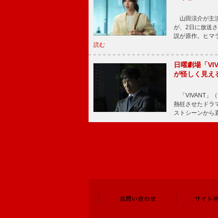
山田涼介が主演
が、2日に放送
説が原作。ヒマラ
読む
日曜劇場「V
が怪しく見え
「VIVANT」
熱狂させたドラ
ストシーンから直