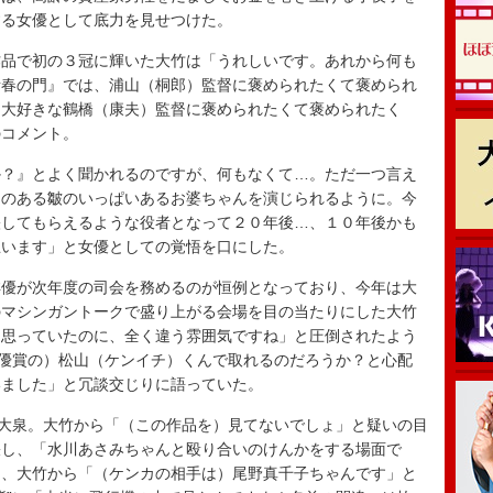
する女優として底力を見せつけた。
品で初の３冠に輝いた大竹は「うれしいです。あれから何も
青春の門』では、浦山（桐郎）監督に褒められたくて褒められ
も大好きな鶴橋（康夫）監督に褒められたくて褒められたく
のコメント。
？』とよく聞かれるのですが、何もなくて…。ただ一つ言え
ーのある皺のいっぱいあるお婆ちゃんを演じられるように。今
映してもらえるような役者となって２０年後…、１０年後かも
思います」と女優としての覚悟を口にした。
優が次年度の司会を務めるのが恒例となっており、今年は大
のマシンガントークで盛り上がる会場を目の当たりにした大竹
と思っていたのに、全く違う雰囲気ですね」と圧倒されたよう
男優賞の）松山（ケンイチ）くんで取れるのだろうか？と心配
いました」と冗談交じりに語っていた。
大泉。大竹から「（この作品を）見てないでしょ」と疑いの目
張し、「水川あさみちゃんと殴り合いのけんかをする場面で
し、大竹から「（ケンカの相手は）尾野真千子ちゃんです」と