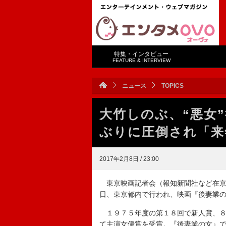
特集・インタビュー
FEATURE & INTERVIEW
ニュース
TOPICS
大竹しのぶ、“悪女
ぶりに圧倒され「来
2017年2月8日 / 23:00
東京映画記者会（報知新聞社など在京
日、東京都内で行われ、映画『後妻業
１９７５年度の第１８回で新人賞、８
て主演女優賞を受賞。『後妻業の女』