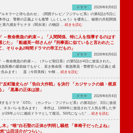
2026年8月6日
ドラマ
ルキラーと待ち合わせ」（関西テレビ／フジテレビ系）の第6話が5日に
本作は、警察の正義よりも復讐（ふくしゅう）を優先し、秘密の共犯関係
と第六感女子ヒナタ（関水渚）の物語 …
続きを読む
ド ～救命救急の約束～」「人間関係、特に人を指導するのはす
感じた」「船越英一郎さんが『刑事面に似ていると言われたこ
て、そりゃあ2時間ドラマの帝王だもの」
2026年8月6日
ドラマ
 ～救命救急の約束～」（テレビ朝日系）の第5話が4日に放送された。
急医療の最前線でもがく、若き救命医・救急隊員・警察官らの正義と成
を含みます） 遥（今田美桜）や桐 …
続きを読む
鬼塚”反町隆史らが「告白大作戦」を決行 「カジサックの娘・梶原
る」「黒幕の正体は誰」
2026年8月4日
ドラマ
するドラマ「GTO」（カンテレ・フジテレビ系）の第3話が、3日に放送
下、ネタバレを含みます） 本作は、1998年に放送されて人気を博した学
」が28年ぶりに連続ドラマとして復活。50代になった“ …
続きを読む
し木」“唯”白石聖の正体が判明し騒然 「車椅子だったよね」
“悠”山田涼介がつらい」