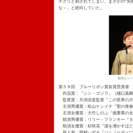
チクリと刺されてしまい、まさかの“失
な～」と絶叫していた。
軽快なトー
第５９回 ブルーリボン賞各賞受賞者
作品賞：『シン・ゴジラ』（樋口真嗣
監督賞：片渕須直監督『この世界の片
主演男優賞：松山ケンイチ『聖の青春
主演女優賞：大竹しのぶ『後妻業の
助演男優賞：リリー・フランキー『Ｓ
助演女優賞：杉咲花『湯を沸かすほど
新人賞：岡村いずみ『ジムノペディに