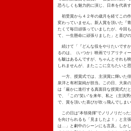
恐ろしくも魅力的に演じ、日本を代表
初受賞から４２年の歳月を経てこの作
変わっていません。新人賞を頂いた『
たくて毎日頑張っていましたが、今回
て、一生懸命に頑張りました」と喜び
続けて「『どんな役をやりたいですか
るのは、（いつか）映画でリアリティ
も皺はあるんですが、ちゃんとそれも
しれませんが、またここに立ちたいと
一方、授賞式では、主演賞に輝いた俳
泉洋と有村架純が担当。この日、大泉
は「厳かに進行する真面目な授賞式だ
で、「この“笑い”を来年、私と（主演
で、賞を頂いた喜びが吹っ飛んでしま
この日は“本領発揮”でノリノリだった
を向けられるも「見ましたよ！」と主
は…」と劇中のシーンにも言及。しか