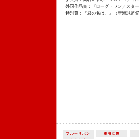
外国作品賞：『ローグ・ワン／スター
特別賞：『君の名は。』（新海誠監
ブルーリボン
主演女優