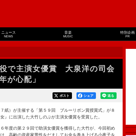
ニュース
音楽
特別企画
NEWS
MUSIC
PR
”役で主演女優賞 大泉洋の司会
年が心配」
ポスト
シェア
送る
７紙）が主催する「第５９回 ブルーリボン賞授賞式」が８
の女』に出演した大竹しのぶが主演女優賞を受賞した。
６年度の第２９回で助演女優賞を獲得した大竹が、今回初め
では、高齢の資産家男性をだましてお金を巻き上げる小夜子を