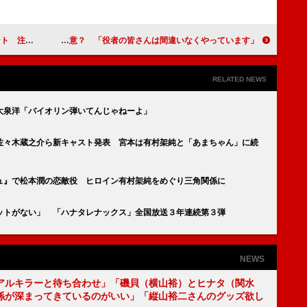
ンバーが心配」
松山ケンイチ、“増量のみ”注目されるのは不本意？ 「役者の皆さんは間違いなくやっています」
RELATED NEWS
大泉洋「バイオリン弾いてんじゃねーよ」
佐々木蔵之介ら新キャスト発表 宮本は有村架純と「あまちゃん」に続
ュ』で松本潤の恋敵役 ヒロイン有村架純をめぐり三角関係に
ットがない」 「ハナタレナックス」全国放送３年連続第３弾
NEWS
アルキラーと待ち合わせ」「磯貝（横山裕）とヒナタ（関水
係が深まってきているのがいい」「縦山裕二さんのグッズ欲し