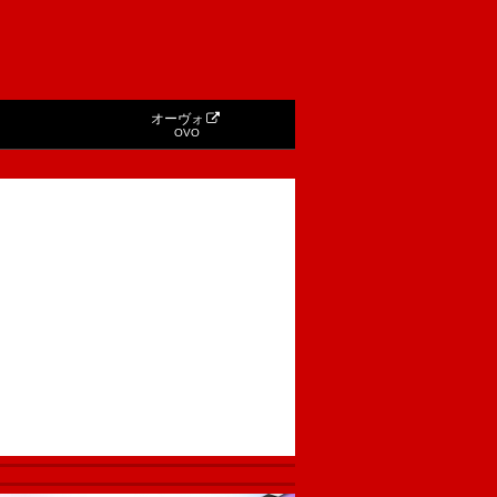
オーヴォ
OVO