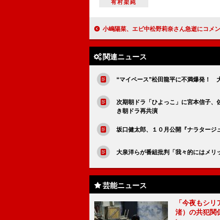
有村架純
小嶋陽菜、エビ中松野莉奈さん急逝にコメント 注目していたと明かし「とにかくメ
関連ニュース
“マイペース”松田龍平に不満爆発！ 
次期朝ドラ「ひよっこ」に宮本信子、
き朝ドラ再共演
坂口健太郎、１０月公開『ナラタージ
大泉洋らが番組批判「我々的にはメリ
芸能ニュース
「今夜もシリ
渚）の共犯関