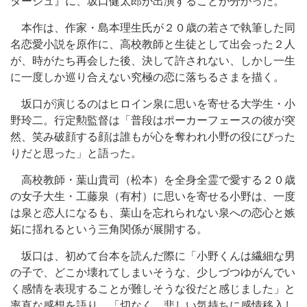
タージュ』に、坂口健太郎が出演することが分かった。
本作は、作家・島本理生氏が２０歳の若さで執筆した同
名恋愛小説を原作に、高校教師と生徒として出会った２人
が、時がたち再会した後、決して許されない、しかし一生
に一度しか巡り合えない究極の恋に落ちるさまを描く。
坂口が演じるのはヒロイン泉に思いを寄せる大学生・小
野玲二。行定勲監督は「普段はポーカーフェースの彼が突
然、笑み破顔する顔は誰もが心を奪われ小野の役にぴった
りだと思った」と語った。
高校教師・葉山貴司（松本）を全身全霊で愛する２０歳
の女子大生・工藤泉（有村）に思いを寄せる小野は、一度
は泉と恋人になるも、葉山を忘れられない泉への恋心と嫉
妬に揺れるという三角関係が展開する。
坂口は、初めて台本を読んだ際に「小野くんは繊細な男
の子で、どこか壊れてしまいそうな、少しづつゆがんでい
く感情を表現することが難しそうな役だと感じました」と
率直な感想を語り、「切なく、悲しい気持ちに感情移入し