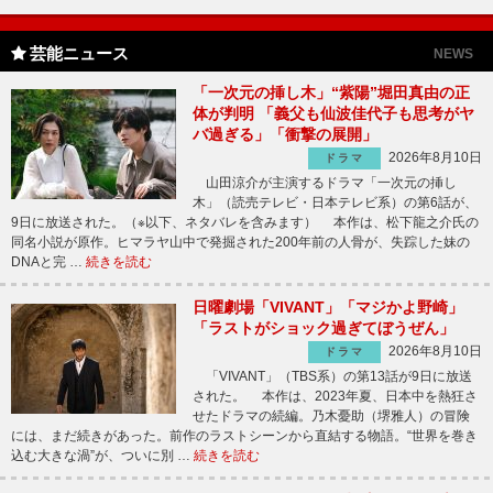
芸能ニュース
NEWS
「一次元の挿し木」“紫陽”堀田真由の正
体が判明 「義父も仙波佳代子も思考がヤ
バ過ぎる」「衝撃の展開」
2026年8月10日
ドラマ
山田涼介が主演するドラマ「一次元の挿し
木」（読売テレビ・日本テレビ系）の第6話が、
9日に放送された。（※以下、ネタバレを含みます） 本作は、松下龍之介氏の
同名小説が原作。ヒマラヤ山中で発掘された200年前の人骨が、失踪した妹の
DNAと完 …
続きを読む
日曜劇場「VIVANT」「マジかよ野崎」
「ラストがショック過ぎてぼうぜん」
2026年8月10日
ドラマ
「VIVANT」（TBS系）の第13話が9日に放送
された。 本作は、2023年夏、日本中を熱狂さ
せたドラマの続編。乃木憂助（堺雅人）の冒険
には、まだ続きがあった。前作のラストシーンから直結する物語。“世界を巻き
込む大きな渦”が、ついに別 …
続きを読む