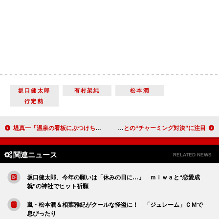
坂口健太郎
有村架純
松本潤
行定勲
堤真一「温泉の看板にぶつけちゃいました！」 新ＣＭで“まさかの事故”に遭遇
綾野剛、浅野忠信には「恐怖感があった」 上地雄輔との“チャーミング対決”に注目！？
関連ニュース
RELATED NEWS
坂口健太郎、今年の願いは「休みの日に…」 ｍｉｗａと“恋愛成
就”の神社でヒット祈願
嵐・松本潤＆相葉雅紀がクールな怪盗に！ 「ジュレーム」ＣＭで
息ぴったり