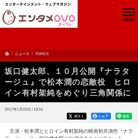
MENU
ニュース
TOPICS
坂口健太郎、１０月公開『ナラタ
ージュ』で松本潤の恋敵役 ヒロ
イン有村架純をめぐり三角関係に
2017年1月20日 / 19:01
ポスト
シェア
送る
主演・松本潤とヒロイン有村架純の映画初共演作『ナラ