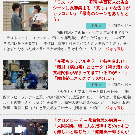
「ラストノート」“澄晴”寺西拓人の告白
シーンに反響集まる 「真っすぐな告白が
カッコいい」「最高のシーンをありがと
う」
2026年8月7日
ドラマ
内田有紀と寺西拓人がダブル主演するドラマ
「ラストノート」（フジテレビ系）の第5話が、6日に放送された。（※以下、
ネタバレを含みます） 本作は、環境も積み重ねてきた人生も全く違う、交わ
るはずのなかった歳の差の男女が静かに引かれ合い、人生で …
続きを読む
「今夜もシリアルキラーと待ち合わせ」
「磯貝（横山裕）とヒナタ（関水渚）の
共犯関係が深まってきているのがいい」
「縦山裕二さんのグッズ欲しい」
2026年8月6日
ドラマ
「今夜もシリアルキラーと待ち合わせ」（関
西テレビ／フジテレビ系）の第6話が5日に放送された。 本作は、警察の正義
よりも復讐（ふくしゅう）を優先し、秘密の共犯関係を結んだ一匹おおかみの
刑事・磯貝（横山裕）と第六感女子ヒナタ（関水渚）の物語 …
続きを読む
「クロスロード ～救命救急の約束～」
「人間関係、特に人を指導するのはすご
く難しいと感じた」「船越英一郎さんが