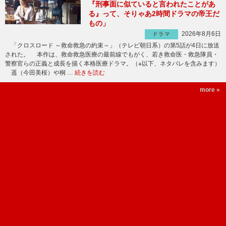
『刑事面に似ていると言われたことがあ
る』って、そりゃあ2時間ドラマの帝王だ
もの」
2026年8月6日
ドラマ
「クロスロード ～救命救急の約束～」（テレビ朝日系）の第5話が4日に放送
された。 本作は、救命救急医療の最前線でもがく、若き救命医・救急隊員・
警察官らの正義と成長を描く本格医療ドラマ。（※以下、ネタバレを含みます）
遥（今田美桜）や桐 …
続きを読む
more »