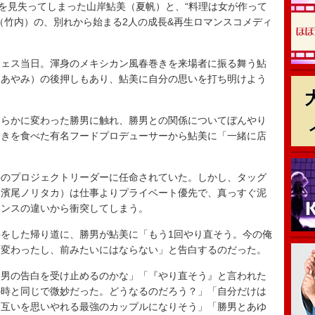
を見失ってしまった山岸鮎美（夏帆）と、“料理は女が作って
（竹内）の、別れから始まる2人の成長&再生ロマンスコメディ
ェス当日。渾身のメキシカン風春巻きを来場者に振る舞う鮎
条あやみ）の後押しもあり、鮎美に自分の思いを打ち明けよう
らかに変わった勝男に触れ、勝男との関係についてぼんやり
巻きを食べた有名フードプロデューサーから鮎美に「一緒に店
のプロジェクトリーダーに任命されていた。しかし、タッグ
（濱尾ノリタカ）は仕事よりプライベート優先で、真っすぐ泥
タンスの違いから衝突してしまう。
をした帰り道に、勝男が鮎美に「もう1回やり直そう。今の俺
も変わったし、前みたいにはならない」と告白するのだった。
勝男の告白を受け止めるのかな」「『やり直そう』と言われた
の時と同じで微妙だった。どうなるのだろう？」「自分だけは
お互いを思いやれる最強のカップルになりそう」「勝男とあゆ