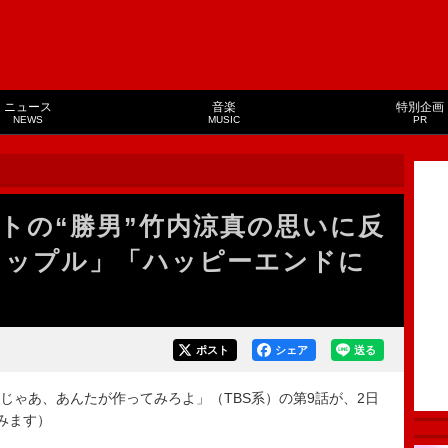
ニュース
音楽
特別企画
NEWS
MUSIC
PR
トの“勝男”竹内涼真の思いに反
カップル」「ハッピーエンドに
ポスト
シェア
送る
ゃあ、あんたが作ってみろよ」（TBS系）の第9話が、2日
みます）