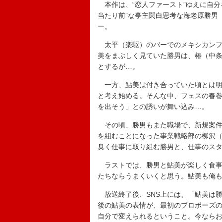
本作は、“恋人ファースト”ゆえに自分
当たり前”な亭主関白思考な海老原勝男
ー。
太平（楽駆）のバーでのメキシカンフ
美をまぶしく見ていた勝男は、椿（中
とするが…。
一方、鮎美は付き合っていた頃とは明
と考え始める。そんな中、フェスの春
を出そう」との誘いが舞い込み…。
その頃、勝男もまた職場で、新規案件
を組むことになった事業戦略部の柳沢
臭く仕事に取り組む勝男と、仕事のス
ラストでは、勝男と鮎美が楽しく食事
たちならうまくいくと思う。鮎美も俺
放送終了後、SNS上には、「鮎美は
後の鮎美の表情が、最初のプロポーズ
自分で変えられるということ。今なら