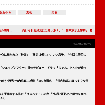
条あやみ
夏帆
楽駆
”どころじゃない」
「新東京水上警察」“碇”佐藤隆太、“礼子”山下美月の好意に気付く！？ 「碇さん、自分に向けられる好意には鈍い系？」
RELATED NEWS
中心に描かれた「神回」 「勝男は優しい、いい息子」「今回も安定の
s is LAST「シェイプシフター」首位デビュー ドラマ『じゃあ、あんたが作っ
ばう“勝男”竹内涼真に感動 「100点満点」「竹内涼真の真っすぐな目
包を手作りする姿に「リスペクト」の声 「“鮎美”夏帆と小籠包を食べ
しい」