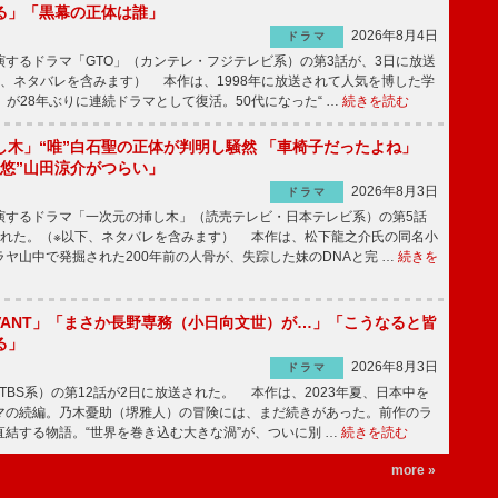
る」「黒幕の正体は誰」
2026年8月4日
ドラマ
するドラマ「GTO」（カンテレ・フジテレビ系）の第3話が、3日に放送
下、ネタバレを含みます） 本作は、1998年に放送されて人気を博した学
」が28年ぶりに連続ドラマとして復活。50代になった“ …
続きを読む
し木」“唯”白石聖の正体が判明し騒然 「車椅子だったよね」
“悠”山田涼介がつらい」
2026年8月3日
ドラマ
するドラマ「一次元の挿し木」（読売テレビ・日本テレビ系）の第5話
された。（※以下、ネタバレを含みます） 本作は、松下龍之介氏の同名小
ヤ山中で発掘された200年前の人骨が、失踪した妹のDNAと完 …
続きを
IVANT」「まさか長野専務（小日向文世）が…」「こうなると皆
る」
2026年8月3日
ドラマ
（TBS系）の第12話が2日に放送された。 本作は、2023年夏、日本中を
マの続編。乃木憂助（堺雅人）の冒険には、まだ続きがあった。前作のラ
結する物語。“世界を巻き込む大きな渦”が、ついに別 …
続きを読む
more »