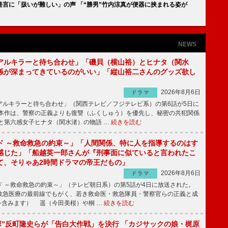
発言に「扱いが難しい」の声 「“勝男”竹内涼真が便器に挟まれる姿が
NEWS
アルキラーと待ち合わせ」「磯貝（横山裕）とヒナタ（関水
係が深まってきているのがいい」「縦山裕二さんのグッズ欲し
2026年8月6日
ドラマ
ルキラーと待ち合わせ」（関西テレビ／フジテレビ系）の第6話が5日に
本作は、警察の正義よりも復讐（ふくしゅう）を優先し、秘密の共犯関係
と第六感女子ヒナタ（関水渚）の物語 …
続きを読む
ド ～救命救急の約束～」「人間関係、特に人を指導するのはす
感じた」「船越英一郎さんが『刑事面に似ていると言われたこ
て、そりゃあ2時間ドラマの帝王だもの」
2026年8月6日
ドラマ
 ～救命救急の約束～」（テレビ朝日系）の第5話が4日に放送された。
急医療の最前線でもがく、若き救命医・救急隊員・警察官らの正義と成
を含みます） 遥（今田美桜）や桐 …
続きを読む
鬼塚”反町隆史らが「告白大作戦」を決行 「カジサックの娘・梶原