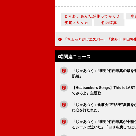
じゃあ、あんたが作ってみろよ
中
濱尾ノリタカ
竹内涼真
「ちょっとだけエスパー」「来た！ 岡田将生の闇落ち演技」「すごみが増してきた。もう“ちょっとだけ
関連ニュース
「じゃあつく」“勝男”竹内涼真の母を
肌着」
【Heatseekers Songs】Thi
てみろよ』主題歌
「じゃあつく」食事会で“鮎美”夏帆をか
に心を打たれた」
「じゃあつく」“勝男”竹内涼真が小籠
るシーンは泣いた」「ヨリを戻してほ