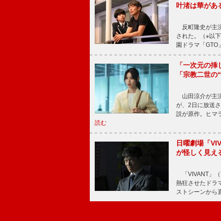
叶渚は華があ
反町隆史が主演
された。（※以
園ドラマ「GTO
「一次元の挿
「宗教二世の
山田涼介が主演
が、2日に放送
説が原作。ヒマラ
読む
日曜劇場「V
が怪しく見え
「VIVANT」
熱狂させたドラ
ストシーンから直