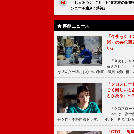
「じゃあつく」“ミナト”青木柚の衝撃
シュール過ぎて爆笑」
芸能ニュース
「今夜もシリ
渚）の共犯関
い」
「今夜もシリア
放送された。 
を結んだ一匹おおかみの刑事・磯貝（横山裕）
「クロスロー
ごく難しいと
とがある』っ
「クロスロード
本作は、救命救
長を描く本格医療ドラマ。（※以下、ネタバレ
「GTO」“