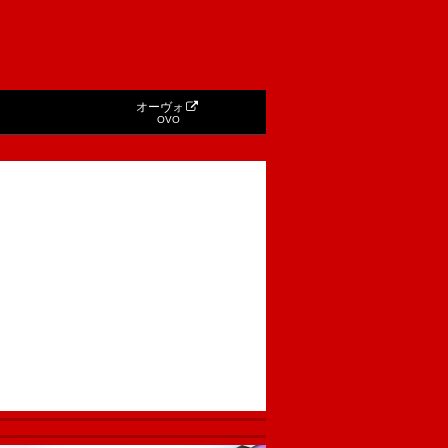
オーヴォ
OVO