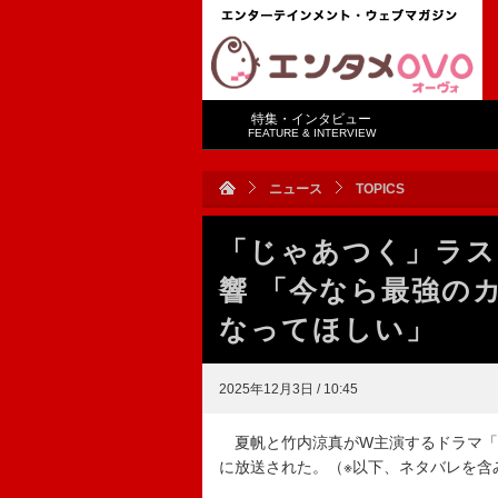
特集・インタビュー
FEATURE & INTERVIEW
ニュース
TOPICS
「じゃあつく」ラス
響 「今なら最強の
なってほしい」
2025年12月3日 / 10:45
夏帆と竹内涼真がW主演するドラマ「じ
に放送された。（※以下、ネタバレを含