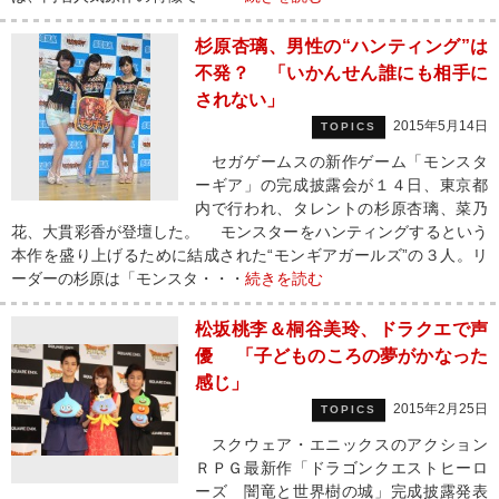
杉原杏璃、男性の“ハンティング”は
不発？ 「いかんせん誰にも相手に
されない」
2015年5月14日
TOPICS
セガゲームスの新作ゲーム「モンスタ
ーギア」の完成披露会が１４日、東京都
内で行われ、タレントの杉原杏璃、菜乃
花、大貫彩香が登壇した。 モンスターをハンティングするという
本作を盛り上げるために結成された“モンギアガールズ”の３人。リ
ーダーの杉原は「モンスタ・・・
続きを読む
松坂桃李＆桐谷美玲、ドラクエで声
優 「子どものころの夢がかなった
感じ」
2015年2月25日
TOPICS
スクウェア・エニックスのアクション
ＲＰＧ最新作「ドラゴンクエストヒーロ
ーズ 闇竜と世界樹の城」完成披露発表