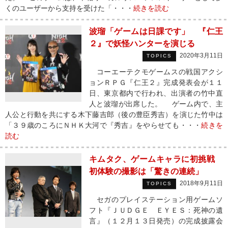
くのユーザーから支持を受けた「・・・
続きを読む
波瑠「ゲームは日課です」 『仁王
２』で妖怪ハンターを演じる
2020年3月11日
TOPICS
コーエーテクモゲームスの戦国アクシ
ョンＲＰＧ『仁王２』完成発表会が１１
日、東京都内で行われ、出演者の竹中直
人と波瑠が出席した。 ゲーム内で、主
人公と行動を共にする木下藤吉郎（後の豊臣秀吉）を演じた竹中は
「３９歳のころにＮＨＫ大河で『秀吉』をやらせても・・・
続きを
読む
キムタク、ゲームキャラに初挑戦
初体験の撮影は「驚きの連続」
2018年9月11日
TOPICS
セガのプレイステーション用ゲームソ
フト『ＪＵＤＧＥ ＥＹＥＳ：死神の遺
言』（１２月１３日発売）の完成披露会