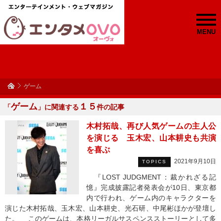
MENU
ゲーム
ゲーム
１５
「
」に関連する
件の記事
木村拓哉、再び人気ゲームの主人公
を演じる 玉木宏、山本耕史も共演
を喜ぶ
2021年9月10日
TOPICS
『LOST JUDGMENT：裁かれざる記
憶』完成披露記者発表会が10日、東京都
内で行われ、ゲーム内のキャラクターを
演じた木村拓哉、玉木宏、山本耕史、光石研、中尾彬ほかが登壇し
た。 このゲームは、本格リーガルサスペンスストーリーとして多