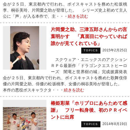
会が２５日、東京都内で行われ、ボイスキャストを務めた松坂桃
李、桐谷美玲、片岡愛之助が登壇した。 シリーズ史上初めて主人
公に「声」が入る本作で、主・・・
続きを読む
片岡愛之助、三津五郎さんからの言
葉明かす 「真面目にやっていれば
誰かが見てくれている」
2015年2月25日
TOPICS
スクウェア・エニックスのアクション
ＲＰＧ最新作「ドラゴンクエストヒーロ
ーズ 闇竜と世界樹の城」完成披露発表
会が２５日、東京都内で行われ、ボイスキャストを務めた歌舞伎俳
優の片岡愛之助、俳優の松坂桃李、女優の桐谷美玲が登壇した。
本作の悪役ボスキャラクタ・・・
続きを読む
椿姫彩菜「ホリプロにあらためて感
謝」 フリー転身後、初のＰＲイベ
ントに出席
2014年8月19日
TOPICS