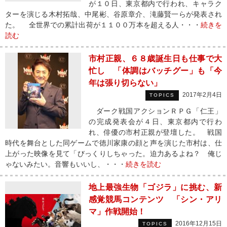
が１０日、東京都内で行われ、キャラク
ターを演じる木村拓哉、中尾彬、谷原章介、滝藤賢一らが発表され
た。 全世界での累計出荷が１１００万本を超える人・・・
続きを
読む
市村正親、６８歳誕生日も仕事で大
忙し 「体調はバッチグー」も「今
年は張り切らない」
2017年2月4日
TOPICS
ダーク戦国アクションＲＰＧ「仁王」
の完成発表会が４日、東京都内で行わ
れ、俳優の市村正親が登壇した。 戦国
時代を舞台とした同ゲームで徳川家康の顔と声を演じた市村は、仕
上がった映像を見て「びっくりしちゃった。迫力あるよね？ 俺じ
ゃないみたい。音響もいいし、・・・
続きを読む
地上最強生物「ゴジラ」に挑む、新
感覚競馬コンテンツ 「シン・アリ
マ」作戦開始！
2016年12月15日
TOPICS