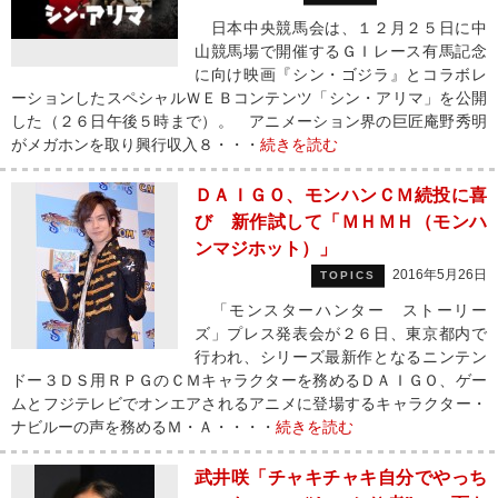
日本中央競馬会は、１２月２５日に中
山競馬場で開催するＧＩレース有馬記念
に向け映画『シン・ゴジラ』とコラボレ
ーションしたスペシャルＷＥＢコンテンツ「シン・アリマ」を公開
した（２６日午後５時まで）。 アニメーション界の巨匠庵野秀明
がメガホンを取り興行収入８・・・
続きを読む
ＤＡＩＧＯ、モンハンＣＭ続投に喜
び 新作試して「ＭＨＭＨ（モンハ
ンマジホット）」
2016年5月26日
TOPICS
「モンスターハンター ストーリー
ズ」プレス発表会が２６日、東京都内で
行われ、シリーズ最新作となるニンテン
ドー３ＤＳ用ＲＰＧのＣＭキャラクターを務めるＤＡＩＧＯ、ゲー
ムとフジテレビでオンエアされるアニメに登場するキャラクター・
ナビルーの声を務めるＭ・Ａ・・・・
続きを読む
武井咲「チャキチャキ自分でやっち