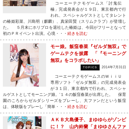
コーエーテクモゲームス「討鬼伝
極」完成発表会が１９日、東京都内で行
われ、スペシャルゲストとしてタレント
の椿姫彩菜、川島明（麒麟）、真栄田賢（スリムクラブ）が登壇し
た。 ５月末にホリプロを退社した椿姫は、今回がフリーとなって
初のＰＲイベント出演。心境・・・
続きを読む
モー娘。飯窪春菜『ゼルダ無双』で
ゲームテクを披露 「『モーニング
無双』をコラボしたい」
2014年7月31日
TOPICS
コーエーテクモゲームスのＷｉｉＵ
専用ソフト「ゼルダ無双」の完成発表会
が３１日、東京都内で行われ、スペシャ
ルゲストとしてモーニング娘。’１４の飯窪春菜が出席した。 保育
園のころからゼルダシリーズをプレーし、大ファンだという飯窪
は、体験版をプレーし「簡単・・・
続きを読む
ＡＫＢ大島優子、まゆゆらがゾンビ
に！？ 山内鈴蘭「まゆゆさんファ