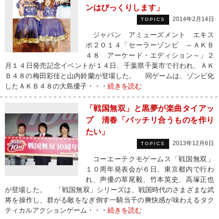
ンはびっくりします」
2014年2月14日
TOPICS
ジャパン アミューズメント エキス
ポ２０１４「セーラーゾンビ ～ＡＫＢ
４８ アーケード・エディション～」２
月１４日発売記念イベントが１４日、千葉県千葉市で行われ、ＡＫ
Ｂ４８の梅田彩佳と山内鈴蘭が登場した。 同ゲームは、ゾンビ化
したＡＫＢ４８の大島優子・・・
続きを読む
「戦国無双」と黒夢が楽曲タイアッ
プ 清春「バッチリ合うものを作り
たい」
2013年12月6日
TOPICS
コーエーテクモゲームス「戦国無双」
１０周年発表会が６日、東京都内で行わ
れ、声優の草尾毅、竹本英史、高塚正也
が登場した。 「戦国無双」シリーズは、戦国時代のさまざまな武
将を操作し、群がる敵をなぎ倒す一騎当千の爽快感が味わえるタク
ティカルアクションゲーム・・・
続きを読む