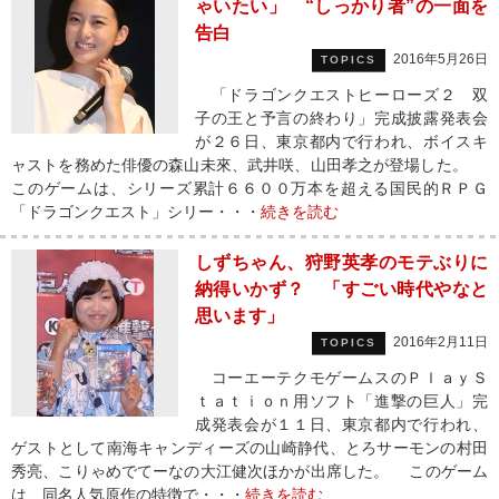
ゃいたい」 “しっかり者”の一面を
告白
2016年5月26日
TOPICS
「ドラゴンクエストヒーローズ２ 双
子の王と予言の終わり」完成披露発表会
が２６日、東京都内で行われ、ボイスキ
ャストを務めた俳優の森山未來、武井咲、山田孝之が登場した。
このゲームは、シリーズ累計６６００万本を超える国民的ＲＰＧ
「ドラゴンクエスト」シリー・・・
続きを読む
しずちゃん、狩野英孝のモテぶりに
納得いかず？ 「すごい時代やなと
思います」
2016年2月11日
TOPICS
コーエーテクモゲームスのＰｌａｙＳ
ｔａｔｉｏｎ用ソフト「進撃の巨人」完
成発表会が１１日、東京都内で行われ、
ゲストとして南海キャンディーズの山崎静代、とろサーモンの村田
秀亮、こりゃめでてーなの大江健次ほかが出席した。 このゲーム
は、同名人気原作の特徴で・・・
続きを読む